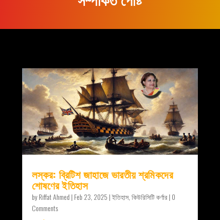
লস্কর: ব্রিটিশ জাহাজে ভারতীয় শ্রমিকদের
শোষণের ইতিহাস
by
Riffat Ahmed
|
Feb 23, 2025
|
ইতিহাস
,
কিউরিসিটি কর্ণার
| 0
Comments