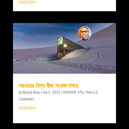
read more
নরওয়ের বিশ্ব বীজ সংরক্ষণাগার
by
Khaled Khan
|
Feb 5, 2025
|
কিউরিসিটি কর্ণার
,
বিজ্ঞান
| 0
Comments
read more