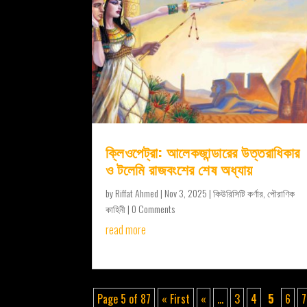
ক্লিওপেট্রা: আলেকজান্ডারের উত্তরাধিকার
ও টলেমি রাজবংশের শেষ অধ্যায়
by
Riffat Ahmed
|
Nov 3, 2025
|
কিউরিসিটি কর্ণার
,
পৌরাণিক
কাহিনী
| 0 Comments
read more
Page 5 of 87
« First
«
...
3
4
5
6
7