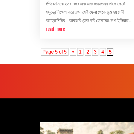
ইউরেনাসকে হত্যা করে এবং এবং জননতন্ত্র তাকে কেটে
সমুদ্রে নিক্ষেপ করে তখন সেই ফেনা থেকে জন্ম হয় দেবী
আফ্রোদিতির। আবার বিখ্যাত কবি হোমারের লেখা ইলিয়াড...
read more
Page 5 of 5
«
1
2
3
4
5