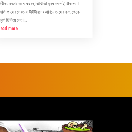
গ্রীক দেবতাদের মধ্যে ছোটোখাটো যুদ্ধ লেগেই থাকতো l
অলিম্পাসের দেবতারা টাইটানদের হারিয়ে তাদের কাছ থেকে
্বর্গ ছিনিয়ে নেয় l...
read more