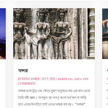
অপ্সরা
BY
RIFFAT AHMED
|
SEP 2, 2020
|
কিউরিসিটি কর্ণার
,
পৌরাণিক কাহিনী
| 0 COMMENTS
ক
অপ্সরা হলো হিন্দু এবং বৌদ্ধ পুরাণ অনুসারে মেঘ এবং জল থেকে
তৈরি নারী আত্মা। সংস্কৃত শব্দ অপ্ ( বাংলা অর্থ জল বা পানি)
হতে এদের উৎপত্তি তাই এদের অপ্সরা বলা হয়। "অপ্সরা"