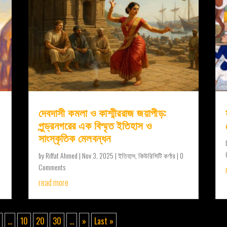
দেবদাসী কমলা ও কাশ্মীররাজ জয়াপীড়:
পুন্ড্রনগরের এক বিস্মৃত ইতিহাস ও
সাংস্কৃতিক মেলবন্ধন
by
Riffat Ahmed
|
Nov 3, 2025
|
ইতিহাস
,
কিউরিসিটি কর্ণার
| 0
Comments
read more
...
10
20
30
...
»
Last »