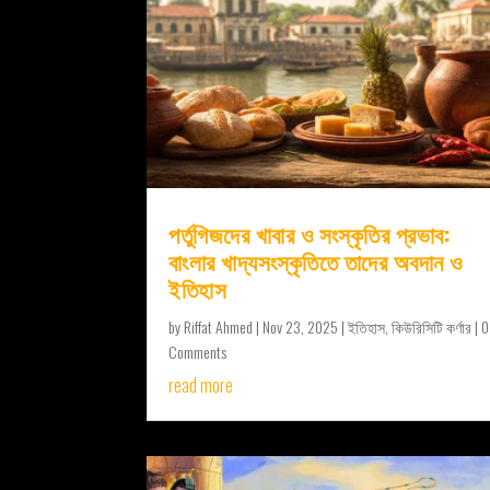
পর্তুগিজদের খাবার ও সংস্কৃতির প্রভাব:
বাংলার খাদ্যসংস্কৃতিতে তাদের অবদান ও
ইতিহাস
by
Riffat Ahmed
|
Nov 23, 2025
|
ইতিহাস
,
কিউরিসিটি কর্ণার
| 0
Comments
read more