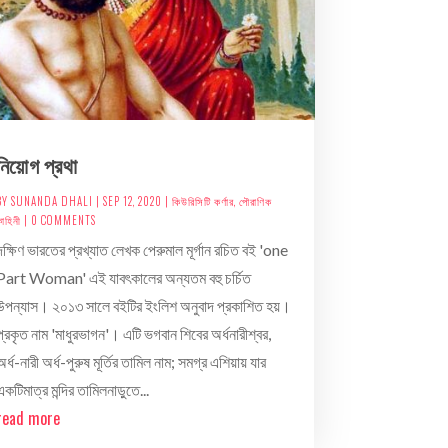
নিয়োগ প্রথা
BY
SUNANDA DHALI
|
SEP 12, 2020
|
কিউরিসিটি কর্ণার
,
পৌরাণিক
াহিনী
| 0 COMMENTS
দক্ষিণ ভারতের প্রখ্যাত লেখক পেরুমাল মূর্গান রচিত বই 'one
Part Woman' এই যাবৎকালের অন্যতম বহু চর্চিত
উপন্যাস। ২০১৩ সালে বইটির ইংলিশ অনুবাদ প্রকাশিত হয়।
প্রকৃত নাম 'মাধুরভাগন'। এটি ভগবান শিবের অর্ধনারীশ্বর,
অর্ধ-নারী অর্ধ-পুরুষ মূর্তির তামিল নাম; সমগ্র এশিয়ায় যার
একটিমাত্র মন্দির তামিলনাড়ুতে...
read more