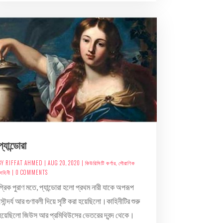
প্যান্ডোরা
BY
RIFFAT AHMED
|
AUG 20, 2020
|
কিউরিসিটি কর্ণার
,
পৌরাণিক
াহিনী
| 0 COMMENTS
গ্রিক পুরাণ মতে, প্যান্ডোরা হলো প্রথম নারী যাকে অপরূপ
সৌন্দর্য আর গুণাবলী দিয়ে সৃষ্টি করা হয়েছিলো।কাহিনীটির শুরু
হয়েছিলো জিউস আর প্রমিথিউসের ভেতরের দ্বন্দ থেকে।