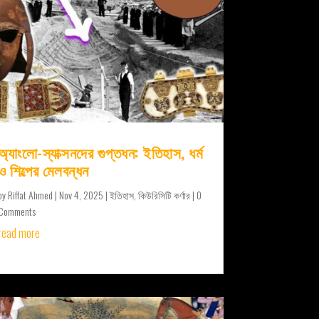
অ্যাংলো-স্যাক্সনদের গুপ্তধন: ইতিহাস, ধর্ম
ও শিল্পের মেলবন্ধন
by
Riffat Ahmed
|
Nov 4, 2025
|
ইতিহাস
,
কিউরিসিটি কর্ণার
| 0
Comments
read more