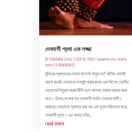
দেবদাসী প্রথা এক লজ্জা
BY
SUNANDA DHALI
|
SEP 26, 2020
|
কিউরিসিটি কর্ণার
,
পৌরাণিক
কাহিনী
| 0 COMMENTS
মন্দিরের প্রস্তরের দেবতা বলে কি মানুষ নন? খানিক এমনটা
ধারণা করেই দেবতাকে সন্তুষ্ট করার জন্য এক বিশেষ শ্রেণীর
মেয়েদের নিযুক্ত করার রীতি চলে আসছে হাজার হাজার বছর
ধরে। এঁদের কে বলা হত দেবদাসী অর্থাৎ দেবতার দাসী।
আরাধ্য দেবতাকে প্রসন্ন করা হয় এক নৃত্য পরিবেশন করে,
দেবদাসী নৃত্য। ৬৪ কলায় তাঁরা...
read more