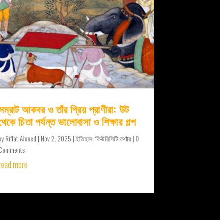
সম্রাট আকবর ও তাঁর প্রিয় প্রাণীরা: উট
থেকে চিতা পর্যন্ত ভালোবাসা ও শিক্ষার গল্প
by
Riffat Ahmed
|
Nov 2, 2025
|
ইতিহাস
,
কিউরিসিটি কর্ণার
| 0
Comments
read more