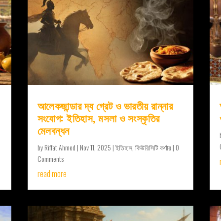
আলেকজান্ডার দ্য গ্রেট ও ভারতীয় রান্নার
সংযোগ: ইতিহাস, মসলা ও সংস্কৃতির
মেলবন্ধন
by
Riffat Ahmed
|
Nov 11, 2025
|
ইতিহাস
,
কিউরিসিটি কর্ণার
| 0
Comments
read more