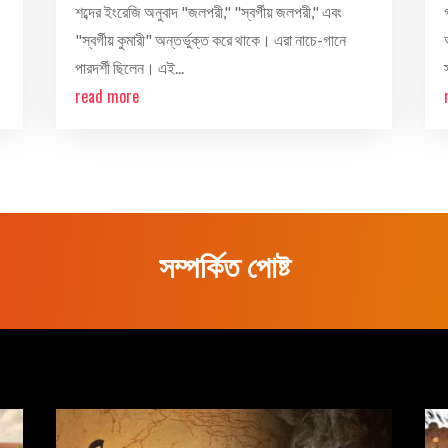
শব্দের ইংরেজি অনুবাদ "জলপরী," "স্বর্গীয় জলপরী," এবং
"স্বর্গীয় কুমারী" অন্তর্ভুক্ত করে থাকে। এরা নাচে-গানে
পারদর্শী ছিলেন। এই...
স
read more
সম্পর্কিত পোষ্ট