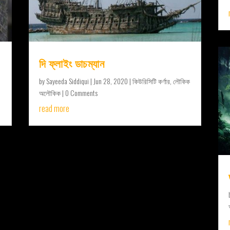
দি ফ্লাইং ডাচম্যান
by
Sayeeda Siddiqui
|
Jun 28, 2020
|
কিউরিসিটি কর্ণার
,
লৌকিক
অলৌকিক
| 0 Comments
read more