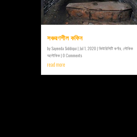
সঞ্চরণশীল কফিন
by
Sayeeda Siddiqui
|
Jul 1, 2020
|
কিউরিসিটি কর্ণার
,
লৌকিক
অলৌকিক
| 0 Comments
read more