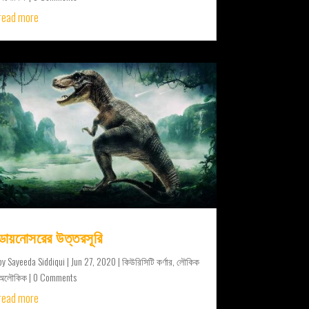
read more
ডায়নোসরের উত্তরসূরি
by
Sayeeda Siddiqui
|
Jun 27, 2020
|
কিউরিসিটি কর্ণার
,
লৌকিক
অলৌকিক
| 0 Comments
read more