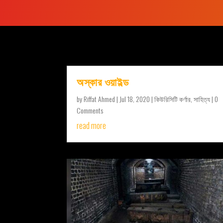
অস্কার ওয়াইল্ড
by
Riffat Ahmed
|
Jul 18, 2020
|
কিউরিসিটি কর্ণার
,
সাহিত্য
| 0
Comments
read more