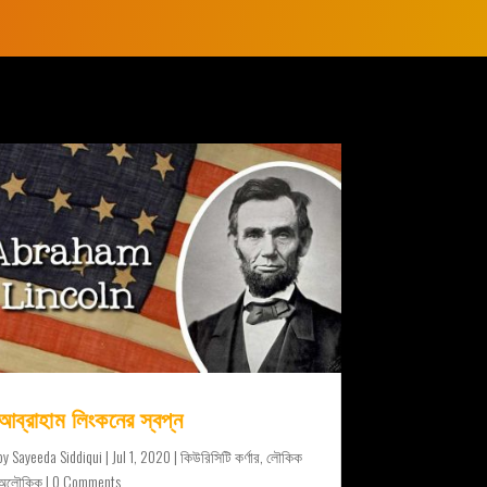
আব্রাহাম লিংকনের স্বপ্ন
by
Sayeeda Siddiqui
|
Jul 1, 2020
|
কিউরিসিটি কর্ণার
,
লৌকিক
অলৌকিক
| 0 Comments