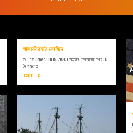
লালমনিরহাট মসজিদ
by
Riffat Ahmed
|
Jul 18, 2020
|
ইতিহাস
,
কিউরিসিটি কর্ণার
| 0
Comments
read more