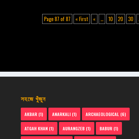
Page 87 of 87
« First
«
...
10
20
30
সহজে খুঁজুন
AKBAR
(1)
ANARKALI
(1)
ARCHAEOLOGICAL
(6)
ATGAH KHAN
(1)
AURANGZEB
(1)
BABUR
(1)