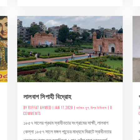
লালবাগ সিপাহী বিদ্রোহ
BY
RIFFAT AHMED
|
JAN 17, 2020
|
বর্তমান যুগ
,
বিশ্ব ইতিহাস
| 0
COMMENTS
১৮৫৭ সালের প্রথম স্বাধীনতার সংগ্রামের সাক্ষী, লালবাগ
কেল্লা ১৮৫৭ সালে মঙ্গল পান্ডের মাধ্যমে মিরাটে স্বাধীনতার