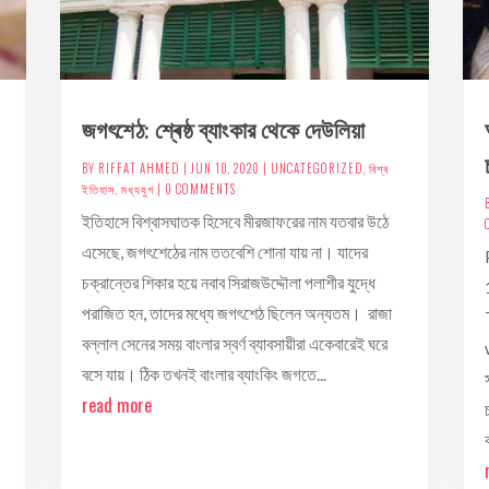
জগৎশেঠ: শ্ৰেষ্ঠ ব্যাংকার থেকে দেউলিয়া
BY
RIFFAT AHMED
|
JUN 10, 2020
|
UNCATEGORIZED
,
বিশ্ব
ইতিহাস
,
মধ্যযুগ
| 0 COMMENTS
ইতিহাসে বিশ্বাসঘাতক হিসেবে মীরজাফরের নাম যতবার উঠে
এসেছে, জগৎশেঠের নাম ততবেশি শোনা যায় না। যাদের
চক্রান্তের শিকার হয়ে নবাব সিরাজউদ্দৌলা পলাশীর যুদ্ধে
পরাজিত হন, তাদের মধ্যে জগৎশেঠ ছিলেন অন্যতম। রাজা
বল্লাল সেনের সময় বাংলার স্বর্ণ ব্যাবসায়ীরা একেবারেই ঘরে
বসে যায়। ঠিক তখনই বাংলার ব্যাংকিং জগতে...
read more