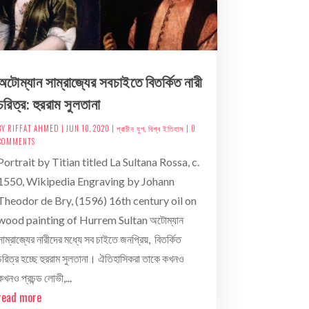
অটোম্যান সাম্রাজ্যের সবচাইতে বিতর্কিত নারী
চরিত্র: হুররাম সুলতানা
BY
RIFFAT AHMED
|
JUN 10, 2020
|
প্রাচীন যুগ
,
বিশ্ব ইতিহাস
| 0
COMMENTS
Portrait by Titian titled La Sultana Rossa, c.
1550, Wikipedia Engraving by Johann
Theodor de Bry, (1596) 16th century oil on
wood painting of Hurrem Sultan অটোম্যান
সাম্রাজ্যের নারীদের মধ্যে সব চাইতে জনপ্রিয়, বিতর্কিত
চরিত্র হচ্ছে হুররাম সুলতানা। ঐতিহাসিকরা তাকে কখনও
কখনও প্রচন্ড লোভী,...
read more