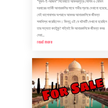
"মুঘল-ই-আজম" সিনেমাতে আকবরপুত্র সেলিম ও মোঘল
দরবারের নর্তকী আনারকলির সাথে গভীর প্রণয় দেখানো হয়েছে,
যেই ভালোবাসার অপরাধে আকবর আনারকলিকে জীবন্ত
সমাধিস্থ করেছিলেন। কিন্তু এই যে ঘটনাটি দেখানো হয়েছিল
তার সত্যতা কতটুকু? সত্যিই কি আনারকলিকে জীবন্ত কবর
দেয়া...
read more