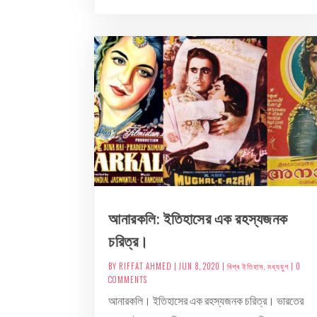
আনারকলি: ইতিহাসের এক রহস্যজনক
চরিত্র।
BY
RIFFAT AHMED
|
JUN 8, 2020
|
বিশ্ব ইতিহাস
,
মধ্যযুগ
| 0
COMMENTS
আনারকলি। ইতিহাসের এক রহস্যজনক চরিত্র। ভারতের