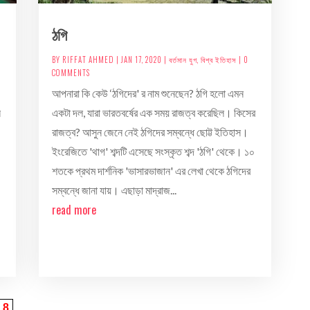
ঠগি
BY
RIFFAT AHMED
|
JAN 17, 2020
|
বর্তমান যুগ
,
বিশ্ব ইতিহাস
| 0
COMMENTS
আপনারা কি কেউ ‘ঠগিদের' র নাম শুনেছেন? ঠগি হলো এমন
ল
একটা দল, যারা ভারতবর্ষের এক সময় রাজত্ব করেছিল। কিসের
রাজত্ব? আসুন জেনে নেই ঠগিদের সম্বন্ধে ছোট্ট ইতিহাস।
ইংরেজিতে 'থাগ' শব্দটি এসেছে সংস্কৃত শব্দ 'ঠগি' থেকে। ১০
শতকে প্রথম দার্শনিক 'ভাসারভাজান' এর লেখা থেকে ঠগিদের
সম্বন্ধে জানা যায়। এছাড়া মাদ্রাজ...
read more
8