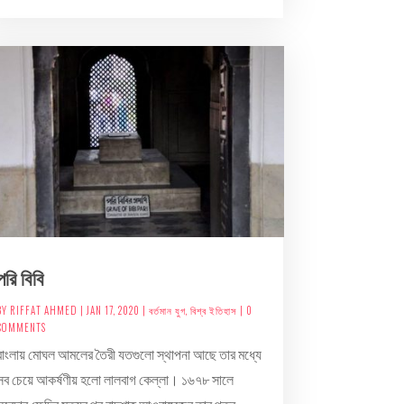
পরি বিবি
BY
RIFFAT AHMED
|
JAN 17, 2020
|
বর্তমান যুগ
,
বিশ্ব ইতিহাস
| 0
COMMENTS
বাংলায় মোঘল আমলের তৈরী যতগুলো স্থাপনা আছে তার মধ্যে
সব চেয়ে আকর্ষণীয় হলো লালবাগ কেল্লা। ১৬৭৮ সালে