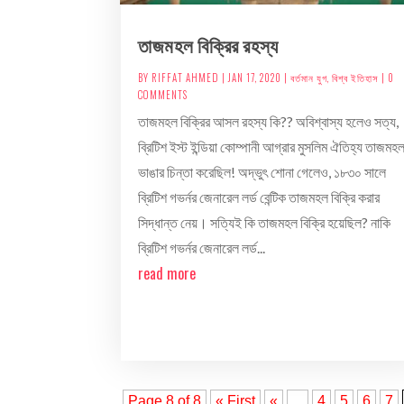
তাজমহল বিক্রির রহস্য
BY
RIFFAT AHMED
|
JAN 17, 2020
|
বর্তমান যুগ
,
বিশ্ব ইতিহাস
| 0
COMMENTS
তাজমহল বিক্রির আসল রহস্য কি?? অবিশ্বাস্য হলেও সত্য,
ব্রিটিশ ইস্ট ইন্ডিয়া কোম্পানী আগ্রার মুসলিম ঐতিহ্য তাজমহ
ভাঙার চিন্তা করেছিল! অদ্ভুৎ শোনা গেলেও, ১৮৩০ সালে
ব্রিটিশ গভর্নর জেনারেল লর্ড বেন্টিক তাজমহল বিক্রি করার
সিদ্ধান্ত নেয়। সত্যিই কি তাজমহল বিক্রি হয়েছিল? নাকি
ব্রিটিশ গভর্নর জেনারেল লর্ড...
read more
Page 8 of 8
« First
«
...
4
5
6
7