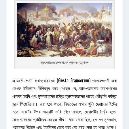
ক্রুসেডারদের জেরুসালেম জয় এবং হত্যাযজ্ঞ
এ মর্মে গেস্টা ফ্রানকোরামের (Gesta Francorum) প্রত্যক্ষদর্শী এক
লেখক ইতিহাসে লিপিবদ্ধ করে গেছেন যে, আল-আকসার আশেপাশের
এলাকা ইহুদি এবং মুসলমানদের রক্তে ক্রুসেডারদের পায়ের গোঁড়ালি পর্যন্ত
ডুবে গিয়েছিলো। বলা হয়ে থাকে, নিহতদের মাথার খুলি দেয়ালের ইটের
মতো একটির উপর অন্যটি সারি বেঁধে রাখলে, দেয়ালটির দৈর্ঘ্য হতো
জেরুসালেমের প্রাচীরের চেয়েও দীর্ঘ। যারা বেঁচে ছিল, সে সব মুসলমান,
প্রাচ্যের খ্রিষ্টান এবং ইহুদিদের জোর করে বের করে দেয়া হয় শহর থেকে।