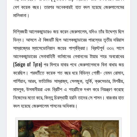
বেশ কয়েক বছর। তারপর অনেকবারই হাত বদল হয়েছে জেরুসালেমের
মালিকানা।
দিগ্বিজয়ী আলেকজান্ডারও জয় করেন জেরুসালেম, যদিও তাঁর উদ্দেশ্য ছিল
ভিন্ন। আসলে ঐ বিজয়টি ছিল আলেকজান্ডারের পারস্যের তৃতীয় দরিয়াস
সাম্রাজ্যের ম্যাসেডোনিয়ান জয়ের পার্শ্বক্রিয়া। খ্রিস্টপূর্ব ৩৩২ সালে
আলেকজান্ডারের সেনাবাহিনী বর্তমানের লেবাননের টায়ার শহর অবরোধের
(Seige of Tyre) পর মিশরে যাবার পথে জেরুসালেমকে বিনা বাধায় জয়
করেছিল। পরবর্তীতে কয়েক শত বছর ধরে বিভিন্ন গোষ্ঠী- যেমন রোমান,
পার্শিয়ান, আরব, ফাতিমিড সাম্রাজ্য, সেলজুক, তুর্কি, ক্রুসেডার, মিশরীয়,
মামলুক, উসমানীয়রা এবং ব্রিটিশ এ শহরটিকে দখল করে নিয়ন্ত্রণ করেছে
নিজেদের মতো করে, কিন্তু চিরস্থায়ী হয়নি তাদের সে শাসন। বারংবার হাত
বদল হয়েছে জেরুসালেম শাসনের অধিকার।