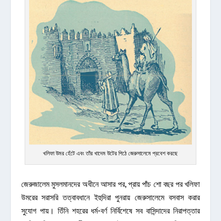
খলিফা উমর হেঁটে এবং তাঁর খাদেম উটের পিঠে জেরুসালেমে প্রবেশ করছে
জেরুজালেম মুসলমানদের অধীনে আসার পর, প্রায় পাঁচ শো বছর পর খলিফা
উমরের সরাসরি তত্বাবধানে ইহুদিরা পুনরায় জেরুসালেমে বসবাস করার
সুযোগ পায়। তিঁনি শহরের ধর্ম-বর্ণ নির্বিশেষে সব বাসিন্দাদের নিরাপত্তার