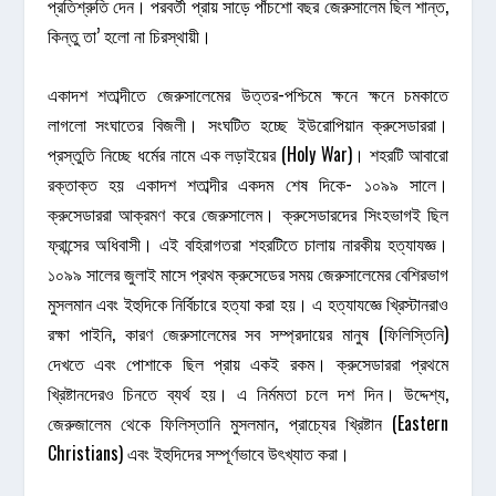
প্রতিশ্রুতি দেন। পরবর্তী প্রায় সাড়ে পাঁচশো বছর জেরুসালেম ছিল শান্ত,
কিন্তু তা’ হলো না চিরস্থায়ী।
একাদশ শতাব্দীতে জেরুসালেমের উত্তর-পশ্চিমে ক্ষনে ক্ষনে চমকাতে
লাগলো সংঘাতের বিজলী। সংঘটিত হচ্ছে ইউরোপিয়ান ক্রুসেডাররা।
প্রস্তুতি নিচ্ছে ধর্মের নামে এক লড়াইয়ের (Holy War)। শহরটি আবারো
রক্তাক্ত হয় একাদশ শতাব্দীর একদম শেষ দিকে- ১০৯৯ সালে।
ক্রুসেডাররা আক্রমণ করে জেরুসালেম। ক্রুসেডারদের সিংহভাগই ছিল
ফ্রান্সের অধিবাসী। এই বহিরাগতরা শহরটিতে চালায় নারকীয় হত্যাযজ্ঞ।
১০৯৯ সালের জুলাই মাসে প্রথম ক্রুসেডের সময় জেরুসালেমের বেশিরভাগ
মুসলমান এবং ইহুদিকে নির্বিচারে হত্যা করা হয়। এ হত্যাযজ্ঞে খ্রিস্টানরাও
রক্ষা পাইনি, কারণ জেরুসালেমের সব সম্প্রদায়ের মানুষ (ফিলিস্তিনি)
দেখতে এবং পোশাকে ছিল প্রায় একই রকম। ক্রুসেডাররা প্রথমে
খ্রিষ্টানদেরও চিনতে ব্যর্থ হয়। এ নির্মমতা চলে দশ দিন। উদ্দেশ্য,
জেরুজালেম থেকে ফিলিস্তানি মুসলমান, প্রাচ্যের খ্রিষ্টান (Eastern
Christians) এবং ইহুদিদের সম্পূর্ণভাবে উৎখ্যাত করা।