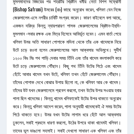
মুসলমানদের বিজয়ের পর শহরটির খ্রিষ্টান ধর্মীয় নেতা বিশপ সফ্রোনী
(Bishop Safroni) উমরের (রাঃ) কাছে অনুরোধ করেন, খলিফা যেন নিজে
জেরুসালেম এসে নগরীর চাবিটি সংগ্রহ করেন। কারণ বাইবেলে বলা আছে,
একজন দরিদ্র কিন্তু ন্যায়পরায়ণ শাসক জেরুসালেমের খ্রিষ্টান-ইহুদি-
মুসলমান -সবার রক্ষক এবং মিত্র হিসেবে আবির্ভূত হবেন। এমন বার্তা পেয়ে
খলিফা উমর অতি সাধারণ পোশাকে মদিনা থেকে তাঁর এক খাদেমকে নিয়ে
উটে চড়ে রওনা হলেন জেরুসালেমের আল আক্বসার অভিমুখে। সুদীর্ঘ
১২০০ কিঃ মিঃ পথ পাড়ি দেবার সময় তিঁনি এবং তাঁর খাদেম বদলাবদলি করে
উটে চড়ে জেরুসালেম পৌঁছান। কিছু পথ তিঁনি উটের পিঠে এবং খাদেম
হেঁটে; আবার খাদেম যখন উটে, খলিফা তখন হেঁটে জেরুসালেম পৌঁছান।
তাঁদের পোশাক দেখে বোঝার উপায় ছিলো না, কে খলিফা আর কে খাদেম।
তাঁদের উট যখন জেরুসালেমে প্রবেশ করলো, তখন উটের উপর সওয়ার হবার
পালা ছিল খাদেমের। কিন্তু খাদেম খলিফাকেই উটের উপর থাকতে অনুরোধ
করে। কিন্তু খলিফা আদেশ করেন, পালা অনুযায়ী খাদেমকেই ঐ সময় উটের
পিঠে থাকতে হবে। উমর যখন উটের লাগাম ধরে হেঁটে আল আক্বসায়
ঢুকলেন, সবাই প্রথমে ধারণা করলো, উঠের উপরে থাকা খাদেমই খলিফা।
তাদের ভুল ভাঙলো সহসাই। সবাই দেখলো সাধারণ এক খলিফা এবং তাঁর