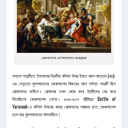
জেরুসালেমের এক উপাসনালয়ে আলেক্সান্ডার
সপ্তম শতাব্দীতে ইসলামের দ্বিতীয় খলিফা উমর ইবনে আল-খাত্তাব (রাঃ)-
এর নেতৃত্বে মুসলমানদের জেরুসালেম বিজয়ের আগ পর্যন্ত শহরটি ছিল
রোমানদের অধীনে। রোমানরা তখন জোর করে ইহুদীদের বের করে
দিয়েছিলো জেরুসালেম থেকে। ৬৩৬-৬৩৭ খ্রীষ্টাব্দে Battle of
Yarmouk-এ খলিফা উমরের কাছে রোমানদের পরাজয় হলে, জেরুসালেম
চলে যায় মুসলমানদের শাসনাধীনে।