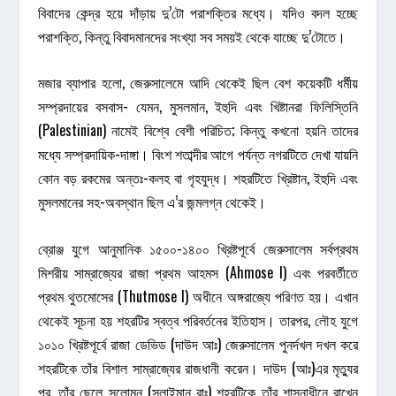
বিবাদের কেন্দ্র হয়ে দাঁড়ায় দু’টো পরাশক্তির মধ্যে। যদিও বদল হচ্ছে
পরাশক্তি, কিন্তু বিবাদমানদের সংখ্যা সব সময়ই থেকে যাচ্ছে দু’টোতে।
মজার ব্যাপার হলো, জেরুসালেমে আদি থেকেই ছিল বেশ কয়েকটি ধর্মীয়
সম্প্রদায়ের বসবাস- যেমন, মুসলমান, ইহুদি এবং খিষ্টানরা ফিলিস্তিনি
(Palestinian) নামেই বিশ্বে বেশী পরিচিত; কিন্তু কখনো হয়নি তাদের
মধ্যে সম্প্রদায়িক-দাঙ্গা। বিংশ শতাব্দীর আগে পর্যন্ত নগরটিতে দেখা যায়নি
কোন বড় রকমের অন্তঃ-কলহ বা গৃহযুদ্ধ। শহরটিতে খ্রিষ্টান, ইহুদি এবং
মুসলমানের সহ-অবস্থান ছিল এ’র জন্মলগ্ন থেকেই।
ব্রোঞ্জ যুগে আনুমানিক ১৫০০-১৪০০ খ্রিষ্টপূর্বে জেরুসালেম সর্বপ্রথম
মিশরীয় সাম্রাজ্যের রাজা প্রথম আহমস (Ahmose I) এবং পরবর্তীতে
প্রথম থুতমোসের (Thutmose I) অধীনে অঙ্গরাজ্যে পরিণত হয়। এখান
থেকেই সূচনা হয় শহরটির স্বত্ব পরিবর্তনের ইতিহাস। তারপর, লৌহ যুগে
১০১০ খ্রিষ্টপূর্বে রাজা ডেভিড (দাউদ আঃ) জেরুসালেম পুনর্দখল দখল করে
শহরটিকে তাঁর বিশাল সাম্রাজ্যের রাজধানী করেন। দাউদ (আঃ)এর মৃত্যুর
পর, তাঁর ছেলে সলোমন (সুলাইমান রাঃ) শহরটিকে তাঁর শাসনাধীনে রাখেন