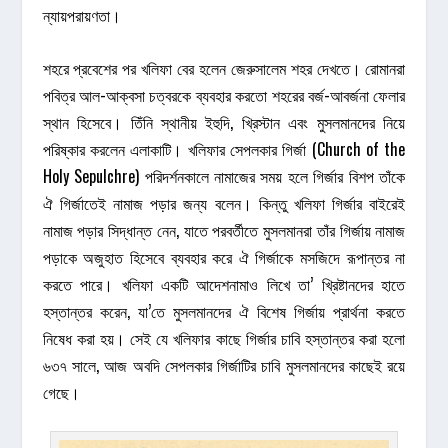
ন্যায়পরায়ণতা।
শহরে প্রবেশের পর খলিফা বের হলেন জেরুসালেম শহর দেখতে। রোমানরা
পবিত্র আল-আক্বসা চত্বরকে ব্যবহার করতো শহরের বর্জ-আবর্জনা ফেলার
স্থান হিসেবে। তিঁনি স্থানীয় ইহুদি, খ্রিস্টান এবং মুসলমানদের নিয়ে
পরিষ্কার করলেন এলাকাটি। খলিফার সেপলকার গির্জা (Church of the
Holy Sepulchre) পরিদর্শনকালে নামাজের সময় হলে গির্জার বিশপ তাঁকে
ঐ গির্জাতেই নামাজ পড়ার জন্য বলেন। কিন্তু খলিফা গির্জার বাইরেই
নামাজ পড়ার সিদ্ধান্ত নেন, যাতে পরবর্তীতে মুসলমানরা তাঁর গির্জায় নামাজ
পড়াকে অজুহাত হিসেবে ব্যবহার করে ঐ গির্জাকে মসজিদে রূপান্তর না
করতে পারে। খলিফা একটি আদেশনামাও লিখে তা’ খ্রিষ্টানদের হাতে
হস্তান্তর করেন, যা’তে মুসলমানদের ঐ বিশেষ গির্জায় প্রার্থনা করতে
নিষেধ করা হয়। সেই যে খলিফার কাছে গির্জার চাবি হস্তান্তর করা হলো
৬৩৭ সালে, আজ অবদি সেপলকার গির্জাটির চাবি মুসলমানদের কাছেই রয়ে
গেছে।