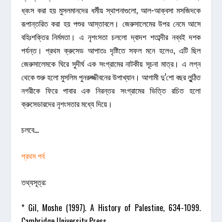
ধ্বংস করা হয় মুসলমানদের ধর্মীয় স্থাপনাগুলো, আল-আক্বসা মসজিদকে
রূপান্তরিত করা হয় পশুর আস্তাবলে। জেরুসালেমের উপর নেমে আসে
বহিঃশক্তির নির্মমতা। এ নৃশংসতা চললো দ্বাদশ শতাব্দীর নব্বই দশক
পর্যন্ত। প্রথম ক্রুসেড আপাতঃ দৃষ্টিতে সফল মনে হলেও, এটি ছিল
জেরুসালেমকে ঘিরে সুদীর্ঘ এক সংগ্রামের নাটকীয় সূচনা মাত্র। এ লগ্ন
থেকে শুরু হলো মুসলিম পুনরুজ্জীবনের উপাখ্যান। আগামী দু’শো বছর লুন্ঠিত
নগরীকে ফিরে পাবার এক নিরন্তর সংগ্রামের ভিত্তি রচিত হলো
ক্রুসেডারদের নৃশংসতার মধ্যে দিয়ে।
চলবে…
প্রথম পর্ব
তথ্যসূত্র:
* Gil, Moshe (1997). A History of Palestine, 634-1099.
Cambridge University Press