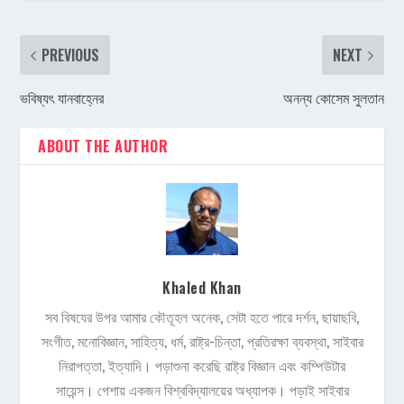
PREVIOUS
NEXT
ভবিষ্যৎ যানবাহ্নের
অনন্য কোসেম সুলতান
ABOUT THE AUTHOR
Khaled Khan
সব বিষযের উপর আমার কৌতূহল অনেক, সেটা হতে পারে দর্শন, ছায়াছবি,
সংগীত, মনোবিজ্ঞান, সাহিত্য, ধর্ম, রাষ্ট্র-চিন্তা, প্রতিরক্ষা ব্যবস্থা, সাইবার
নিরাপত্তা, ইত্যাদি। পড়াশুনা করেছি রাষ্ট্র বিজ্ঞান এবং কম্পিউটার
সায়েন্স। পেশায় একজন বিশ্ববিদ্যালয়ের অধ্যাপক। পড়াই সাইবার