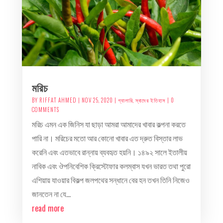
মরিচ
BY
RIFFAT AHMED
|
NOV 25, 2020
|
গ্যালারি
,
স্বাদের ইতিহাস
| 0
COMMENTS
মরিচ এমন এক জিনিস যা ছাড়া আমরা আমাদের খাবার কল্পনা করতে
পারি না। মরিচের মতো আর কোনো খাবার এত দ্রুত বিস্তার লাভ
করেনি এবং এতভাবে রান্নায় ব্যবহৃত হয়নি। ১৪৯২ সালে ইতালীয়
নাবিক এবং ঔপনিবেশিক ক্রিস্টোফার কলম্বাস যখন ভারত তথা পুরো
এশিয়ায় যাওয়ার বিকল্প জলপথের সন্ধানে বের হন তখন তিনি নিজেও
জানতেন না যে...
read more