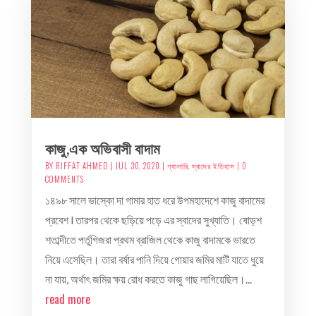
কাজু,এক অভিবাসী বাদাম
BY
RIFFAT AHMED
|
JUL 30, 2020
|
গ্যালারি
,
স্বাদের ইতিহাস
| 0
COMMENTS
১৪৯৮ সালে ভাস্কো দা গামার হাত ধরে উপমহাদেশে কাজু বাদামের
প্রবেশ l তারপর থেকে ছড়িয়ে পড়ে এর স্বাদের সুখ্যাতি। ষোড়শ
শতাব্দীতে পর্তুগিজরা প্রথম ব্রাজিল থেকে কাজু বাদামকে ভারতে
নিয়ে এসেছিল। তারা বর্ষার পানি দিয়ে গোয়ার জমির মাটি যাতে ধুয়ে
না যায়, অর্থাৎ জমির ক্ষয় রোধ করতে কাজু গাছ লাগিয়েছিল।...
read more