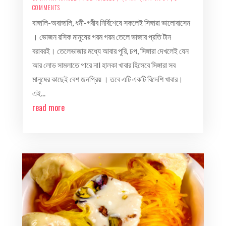
COMMENTS
বাঙ্গালি-অবাঙ্গালি, ধনী-গরীব নির্বিশেষে সকলেই সিঙ্গারা ভালোবাসেন
। ভোজন রসিক মানুষের গরম গরম তেলে ভাজার প্রতি টান
বরাবরই। তেলেভাজার মধ্যে আবার পুরি, চপ, সিঙ্গারা দেখলেই যেন
আর লোভ সামলাতে পারে নাl হালকা খাবার হিসেবে সিঙ্গারা সব
মানুষের কাছেই বেশ জনপ্রিয় । তবে এটি একটি বিদেশি খাবার।
এই...
read more