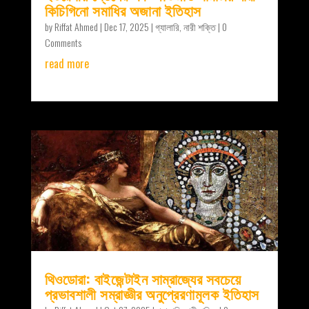
কিচিগিনো সমাধির অজানা ইতিহাস
by
Riffat Ahmed
|
Dec 17, 2025
|
গ্যালারি
,
নারী শক্তি
| 0
Comments
read more
থিওডোরা: বাইজেন্টাইন সাম্রাজ্যের সবচেয়ে
প্রভাবশালী সম্রাজ্ঞীর অনুপ্রেরণামূলক ইতিহাস