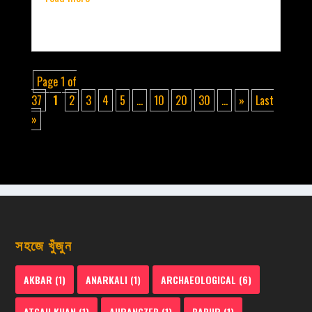
Page 1 of
37
1
2
3
4
5
...
10
20
30
...
»
Last
»
সহজে খুঁজুন
AKBAR
(1)
ANARKALI
(1)
ARCHAEOLOGICAL
(6)
ATGAH KHAN
(1)
AURANGZEB
(1)
BABUR
(1)