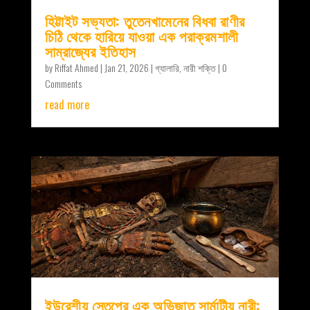
হিট্টাইট সভ্যতা: তুতেনখামেনের বিধবা রাণীর
চিঠি থেকে হারিয়ে যাওয়া এক পরাক্রমশালী
সাম্রাজ্যের ইতিহাস
by
Riffat Ahmed
|
Jan 21, 2026
|
গ্যালারি
,
নারী শক্তি
| 0
Comments
read more
ইউরেশীয় স্তেপের এক অভিজাত সার্মাটীয় নারী: