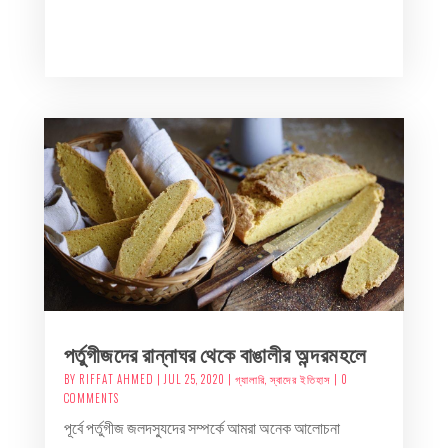
পর্তুগীজদের রান্নাঘর থেকে বাঙালীর অন্দরমহলে
BY
RIFFAT AHMED
|
JUL 25, 2020
|
গ্যালারি
,
স্বাদের ইতিহাস
| 0
COMMENTS
পূর্বে পর্তুগীজ জলদস্যুদের সম্পর্কে আমরা অনেক আলোচনা