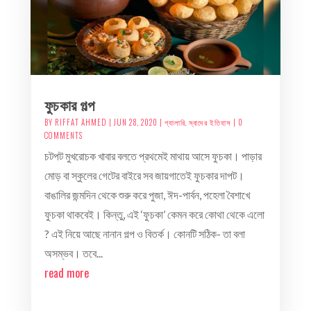
ফুচকার গল্প
BY
RIFFAT AHMED
|
JUN 28, 2020
|
গ্যালারি
,
স্বাদের ইতিহাস
| 0
COMMENTS
চটপট মুখরোচক খাবার বলতে প্রথমেই মাথায় আসে ফুচকা। পাড়ার
মোড় বা স্কুলের গেটের বাইরে সব জায়গাতেই ফুচকার দাপট।
বাঙালির জন্মদিন থেকে শুরু করে পুজা, ঈদ-পার্বন, পহেলা বৈশাখে
ফুচকা থাকবেই। কিন্তু, এই ‘ফুচকা’ কেমন করে কোথা থেকে এলো
? এই নিয়ে আছে নানান গল্প ও বিতর্ক। কোনটি সঠিক- তা বলা
অসম্ভব। তবে...
read more