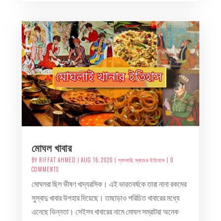
মোঘল খাবার
BY
RIFFAT AHMED
|
AUG 16, 2020
|
গ্যালারি
,
স্বাদের ইতিহাস
| 0
COMMENTS
মোঘলরা ছিল ভীষণ খাদ্যরসিক। এই ভারতবর্ষকে তারা নানা রকমের
সুস্বাদু খাবার উপহার দিয়েছে। তাছাড়াও পরিচিত খাবারের মধ্যে
এনেছে ভিন্নতা। সেইসব খাবারের নামে মোঘল সম্রাটরা অনেক