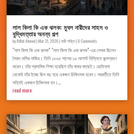
লাল কিলা কি এক ঝলক: মুঘল নারীদের সাহস ও
বুদ্ধিমত্তার অনন্য গল্প
by
Riffat Ahmed
|
Mar 31, 2026
|
নারী শক্তি
| 0 Comments
“লাল কিলা কি এক ঝলক” “লাল কিলা কি এক ঝলক”-এর লেখক ছিলেন
সৈয়দ নাসির নাজির। তিনি ১৮৬৫ সালের ১৬ আগস্ট দিল্লিতে জন্মগ্রহণ
করেন। তাঁর প্রাথমিক শিক্ষা হয়েছিল তাঁর বাবার কাছেই। ছোটবেলা
থেকেই তাঁর ইচ্ছে ছিল বড় হয়ে একজন চিকিৎসক হবেন। পরবর্তীতে তিনি
সত্যিই একজন চিকিৎসক হন।...
read more