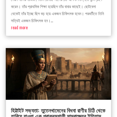
করেন। তাঁর প্রাথমিক শিক্ষা হয়েছিল তাঁর বাবার কাছেই। ছোটবেলা
থেকেই তাঁর ইচ্ছে ছিল বড় হয়ে একজন চিকিৎসক হবেন। পরবর্তীতে তিনি
সত্যিই একজন চিকিৎসক হন।...
read more
হিট্টাইট সভ্যতা: তুতেনখামেনের বিধবা রাণীর চিঠি থেকে
হারিয়ে যাওয়া এক পরাক্রমশালী সাম্রাজ্যের ইতিহাস