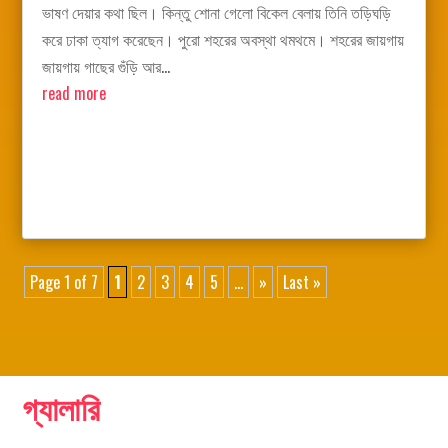
ভাষণ দেয়ার কথা ছিল। কিন্তু শোনা গেলো বিকেল বেলায় তিনি তড়িঘড়ি
করে ঢাকা ত্যাগ করেছেন। পুরো শহরের অবস্থা থমথমে। শহরের জায়গায়
জায়গায় গাছের গুঁড়ি আর...
read more
Page 1 of 7
1
2
3
4
5
...
»
Last »
গ্যালারি