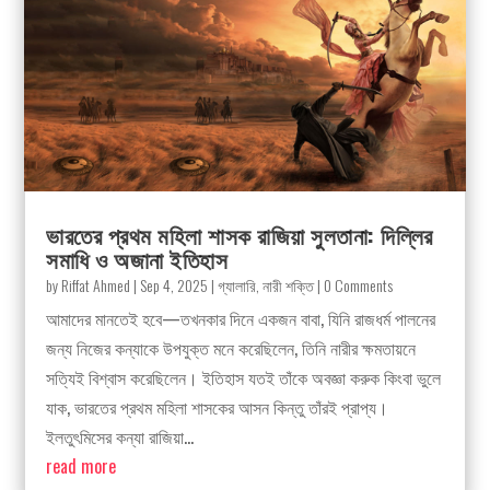
ভারতের প্রথম মহিলা শাসক রাজিয়া সুলতানা: দিল্লির
সমাধি ও অজানা ইতিহাস
by
Riffat Ahmed
|
Sep 4, 2025
|
গ্যালারি
,
নারী শক্তি
| 0 Comments
আমাদের মানতেই হবে—তখনকার দিনে একজন বাবা, যিনি রাজধর্ম পালনের
জন্য নিজের কন্যাকে উপযুক্ত মনে করেছিলেন, তিনি নারীর ক্ষমতায়নে
সত্যিই বিশ্বাস করেছিলেন। ইতিহাস যতই তাঁকে অবজ্ঞা করুক কিংবা ভুলে
যাক, ভারতের প্রথম মহিলা শাসকের আসন কিন্তু তাঁরই প্রাপ্য।
ইলতুৎমিসের কন্যা রাজিয়া...
read more