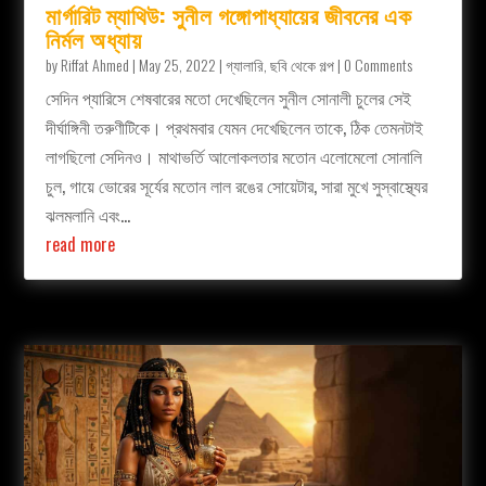
মার্গারিট ম্যাথিউ: সুনীল গঙ্গোপাধ্যায়ের জীবনের এক
নির্মল অধ্যায়
by
Riffat Ahmed
|
May 25, 2022
|
গ্যালারি
,
ছবি থেকে গল্প
| 0 Comments
সেদিন প্যারিসে শেষবারের মতো দেখেছিলেন সুনীল সোনালী চুলের সেই
দীর্ঘাঙ্গিনী তরুণীটিকে। প্রথমবার যেমন দেখেছিলেন তাকে, ঠিক তেমনটাই
লাগছিলো সেদিনও। মাথাভর্তি আলোকলতার মতোন এলোমেলো সোনালি
চুল, গায়ে ভোরের সূর্যের মতোন লাল রঙের সোয়েটার, সারা মুখে সুস্বাস্থ্যের
ঝলমলানি এবং...
read more