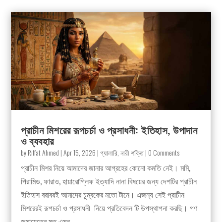
প্রাচীন মিশরের রূপচর্চা ও প্রসাধনী: ইতিহাস, উপাদান
ও ব্যবহার
by
Riffat Ahmed
|
Apr 15, 2026
|
গ্যালারি
,
নারী শক্তি
| 0 Comments
প্রাচীন মিশর নিয়ে আমাদের জানার আগ্রহের কোনো কমতি নেই। মমি,
পিরামিড, ফারাও, হায়ারোগ্লিফ ইত্যাদি নানা বিষয়ের জন্য দেশটির প্রাচীন
ইতিহাস বরাবরই আমাদের চুম্বকের মতো টানে। এজন্য সেই প্রাচীন
মিশরেরই রূপচর্চা ও প্রসাধনী নিয়ে প্রতিবেদন টি‌ উপস্থাপনা করছি। গণ
জমায়েতের মত এমন...