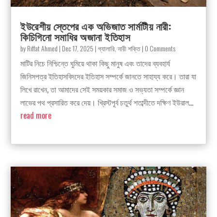
ইউরেশীয় স্তেপের এক অভিজাত সার্মাটীয় নারী:
কিচিগিনো সমাধির অজানা ইতিহাস
by
Riffat Ahmed
|
Dec 17, 2025
|
গ্যালারি
,
নারী শক্তি
| 0 Comments
মাটির নিচে নিশ্চিন্তে ঘুমিয়ে থাকা কিছু মানুষ এবং তাদের ব্যবহার্য
জিনিসপত্র ইতিহাসবিদদের ইতিহাস সম্পর্কে জানতে সাহায্য করে। তারা যা
লিখে রাখেন, তা আমাদের সেই সময়কার সমাজ ও সভ্যতা সম্পর্কে জ্ঞান
লাভের পথ প্রসারিত করে দেয়। খ্রিস্টপূর্ব চতুর্থ শতাব্দীতে দক্ষিণ ইউরাল...
read more