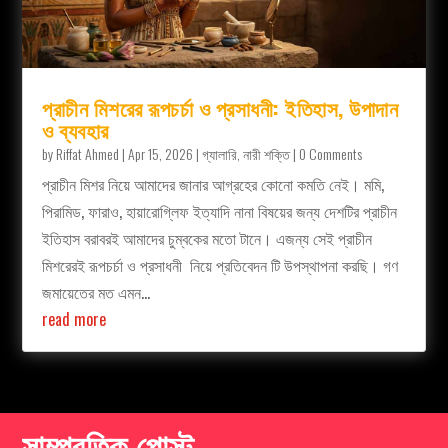
প্রাচীন মিশরের রূপচর্চা ও প্রসাধনী: ইতিহাস, উপাদান
ও ব্যবহার
by
Riffat Ahmed
|
Apr 15, 2026
|
গ্যালারি
,
নারী শক্তি
| 0 Comments
প্রাচীন মিশর নিয়ে আমাদের জানার আগ্রহের কোনো কমতি নেই। মমি,
পিরামিড, ফারাও, হায়ারোগ্লিফ ইত্যাদি নানা বিষয়ের জন্য দেশটির প্রাচীন
ইতিহাস বরাবরই আমাদের চুম্বকের মতো টানে। এজন্য সেই প্রাচীন
মিশরেরই রূপচর্চা ও প্রসাধনী নিয়ে প্রতিবেদন টি‌ উপস্থাপনা করছি। গণ
জমায়েতের মত এমন...
read more
সাম্প্রতিক পোস্ট