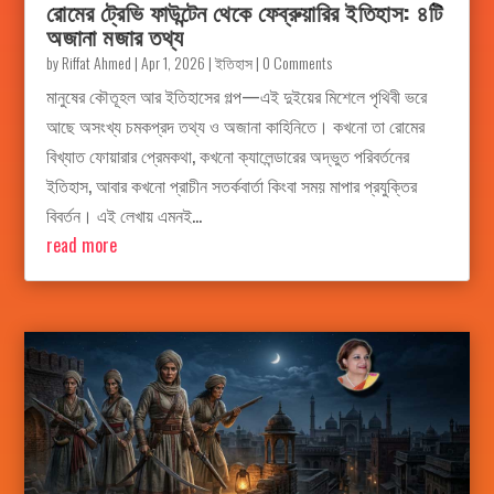
রোমের ট্রেভি ফাউন্টেন থেকে ফেব্রুয়ারির ইতিহাস: ৪টি
অজানা মজার তথ্য
by
Riffat Ahmed
|
Apr 1, 2026
|
ইতিহাস
| 0 Comments
মানুষের কৌতূহল আর ইতিহাসের গল্প—এই দুইয়ের মিশেলে পৃথিবী ভরে
আছে অসংখ্য চমকপ্রদ তথ্য ও অজানা কাহিনিতে। কখনো তা রোমের
বিখ্যাত ফোয়ারার প্রেমকথা, কখনো ক্যালেন্ডারের অদ্ভুত পরিবর্তনের
ইতিহাস, আবার কখনো প্রাচীন সতর্কবার্তা কিংবা সময় মাপার প্রযুক্তির
বিবর্তন। এই লেখায় এমনই...
read more