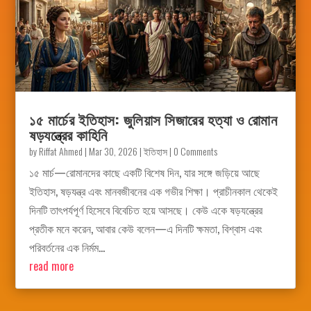
১৫ মার্চের ইতিহাস: জুলিয়াস সিজারের হত্যা ও রোমান
ষড়যন্ত্রের কাহিনি
by
Riffat Ahmed
|
Mar 30, 2026
|
ইতিহাস
| 0 Comments
১৫ মার্চ—রোমানদের কাছে একটি বিশেষ দিন, যার সঙ্গে জড়িয়ে আছে
ইতিহাস, ষড়যন্ত্র এবং মানবজীবনের এক গভীর শিক্ষা। প্রাচীনকাল থেকেই
দিনটি তাৎপর্যপূর্ণ হিসেবে বিবেচিত হয়ে আসছে। কেউ একে ষড়যন্ত্রের
প্রতীক মনে করেন, আবার কেউ বলেন—এ দিনটি ক্ষমতা, বিশ্বাস এবং
পরিবর্তনের এক নির্মম...
read more