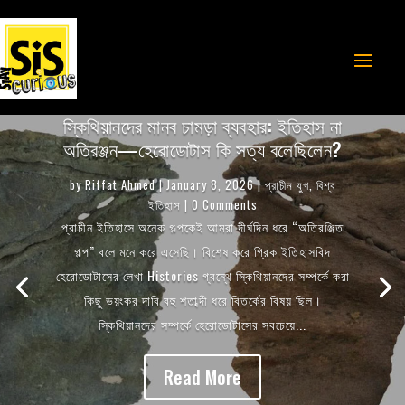
স্কিথিয়ানদের মানব চামড়া ব্যবহার: ইতিহাস না
অতিরঞ্জন—হেরোডোটাস কি সত্য বলেছিলেন?
by
Riffat Ahmed
|
January 8, 2026
|
প্রাচীন যুগ
,
বিশ্ব
ইতিহাস
| 0 Comments
Riffat Ahmed
December 23, 2025
প্রাচীন যুগ
বিশ্ব
প্রাচীন ইতিহাসে অনেক গল্পকেই আমরা দীর্ঘদিন ধরে “অতিরঞ্জিত
ইতিহাস
গল্প” বলে মনে করে এসেছি। বিশেষ করে গ্রিক ইতিহাসবিদ
হেরোডোটাসের লেখা Histories গ্রন্থে স্কিথিয়ানদের সম্পর্কে করা
কিছু ভয়ংকর দাবি বহু শতাব্দী ধরে বিতর্কের বিষয় ছিল।
স্কিথিয়ানদের সম্পর্কে হেরোডোটাসের সবচেয়ে...
Read More