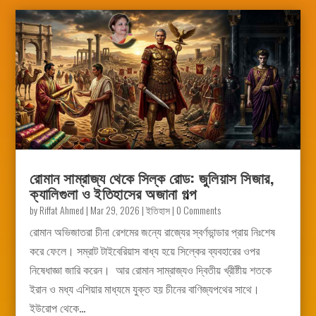
রোমান সাম্রাজ্য থেকে সিল্ক রোড: জুলিয়াস সিজার,
ক্যালিগুলা ও ইতিহাসের অজানা গল্প
by
Riffat Ahmed
|
Mar 29, 2026
|
ইতিহাস
| 0 Comments
রোমান অভিজাতরা চীনা রেশমের জন্যে রাজ্যের স্বর্ণভান্ডার প্রায় নিঃশেষ
করে ফেলে। সম্রাট টাইবেরিয়াস বাধ্য হয়ে সিল্কের ব্যবহারের ওপর
নিষেধাজ্ঞা জারি করেন। আর রোমান সাম্রাজ্যও দ্বিতীয় খ্রীষ্টীয় শতকে
ইরান ও মধ্য এশিয়ার মাধ্যমে যুক্ত হয় চীনের বাণিজ্যপথের সাথে।
ইউরোপ থেকে...