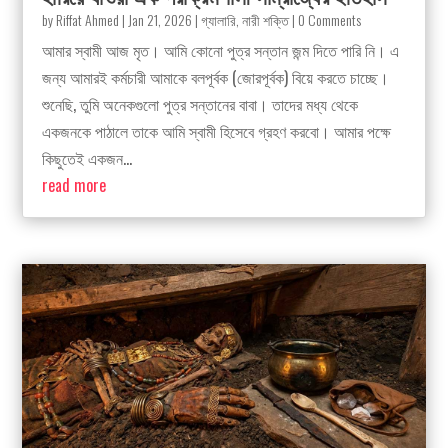
by
Riffat Ahmed
|
Jan 21, 2026
|
গ্যালারি
,
নারী শক্তি
| 0 Comments
আমার স্বামী আজ মৃত। আমি কোনো পুত্র সন্তান জন্ম দিতে পারি নি। এ
জন্য আমারই কর্মচারী আমাকে বলপূর্বক (জোরপূর্বক) বিয়ে করতে চাচ্ছে।
শুনেছি, তুমি অনেকগুলো পুত্র সন্তানের বাবা। তাদের মধ্য থেকে
একজনকে পাঠালে তাকে আমি স্বামী হিসেবে গ্রহণ করবো। আমার পক্ষে
কিছুতেই একজন...
read more