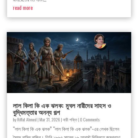
read more
লাল কিলা কি এক ঝলক: মুঘল নারীদের সাহস ও
বুদ্ধিমত্তার অনন্য গল্প
by
Riffat Ahmed
|
Mar 31, 2026
|
নারী শক্তি
| 0 Comments
“লাল কিলা কি এক ঝলক” “লাল কিলা কি এক ঝলক”-এর লেখক ছিলেন
সৈয়দ নাসির নাজির। তিনি ১৮৬৫ সালের ১৬ আগস্ট দিল্লিতে জন্মগ্রহণ