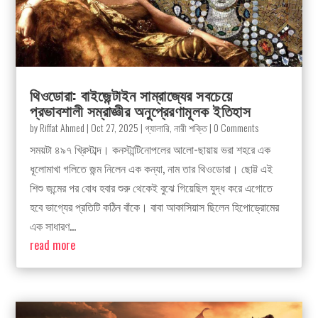
থিওডোরা: বাইজেন্টাইন সাম্রাজ্যের সবচেয়ে
প্রভাবশালী সম্রাজ্ঞীর অনুপ্রেরণামূলক ইতিহাস
by
Riffat Ahmed
|
Oct 27, 2025
|
গ্যালারি
,
নারী শক্তি
| 0 Comments
সময়টা ৪৯৭ খ্রিস্টাব্দ। কনস্টান্টিনোপলের আলো-ছায়ায় ভরা শহরে এক
ধূলোমাখা গলিতে জন্ম নিলেন এক কন্যা, নাম তার থিওডোরা। ছোট্ট এই
শিশু জন্মের পর বোধ হবার শুরু থেকেই বুঝে গিয়েছিল যুদ্ধ করে এগোতে
হবে ভাগ্যের প্রতিটি কঠিন বাঁকে। বাবা আকাসিয়াস ছিলেন হিপোড্রোমের
এক সাধারণ...
read more