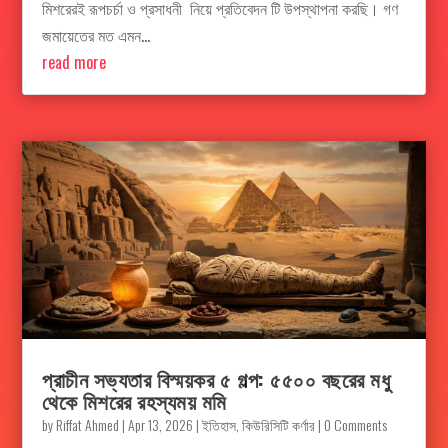
মিশরেরই রূপচর্চা ও প্রসাধনী নিয়ে প্রতিবেদন টি‌ উপস্থাপনা করছি। গণ
জমায়েতের মত এমন...
read more
প্রাচীন সভ্যতার বিস্ময়কর ৫ গল্প: ৫৫০০ বছরের মধু
থেকে মিশরের রহস্যময় মমি
by
Riffat Ahmed
|
Apr 13, 2026
|
ইতিহাস
,
কিউরিসিটি কর্ণার
| 0 Comments