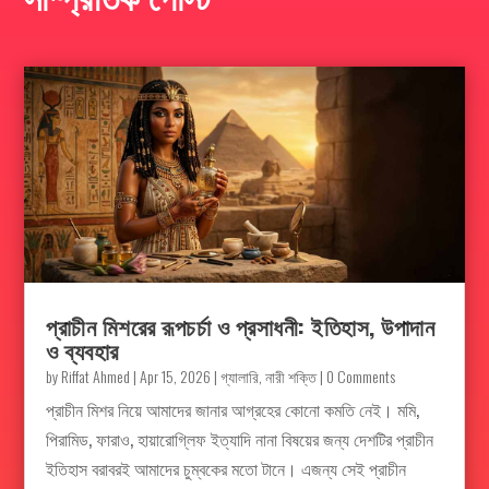
প্রাচীন মিশরের রূপচর্চা ও প্রসাধনী: ইতিহাস, উপাদান
ও ব্যবহার
by
Riffat Ahmed
|
Apr 15, 2026
|
গ্যালারি
,
নারী শক্তি
| 0 Comments
প্রাচীন মিশর নিয়ে আমাদের জানার আগ্রহের কোনো কমতি নেই। মমি,
পিরামিড, ফারাও, হায়ারোগ্লিফ ইত্যাদি নানা বিষয়ের জন্য দেশটির প্রাচীন
ইতিহাস বরাবরই আমাদের চুম্বকের মতো টানে। এজন্য সেই প্রাচীন