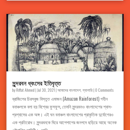
সুন্দরবন ধ্বংসের ইতিবৃত্ত
by
Riffat Ahmed
|
Jul 30, 2021
|
আমাদের বাংলাদেশ
,
গ্যালারি
| 0 Comments
ব্রাজিলের চিরসবুজ বিস্তৃত এমাজন (Amazon Rainforest) গহীন
বনাঞ্চলকে বলা হয় বিশ্বের ফুসফুস, তেমনি সুন্দরবনও বাংলাদেশের শ্বাস-
প্রশ্বাসের এক অঙ্গ। এই ঘন বনাঞ্চল বাংলাদেশের প্রাকৃতিক দুর্যোগেরও
এক প্রতিরোধ। সুন্দরবনকে ঘিরে আশেপাশের জনপদে ছড়িয়ে আছে অনেক