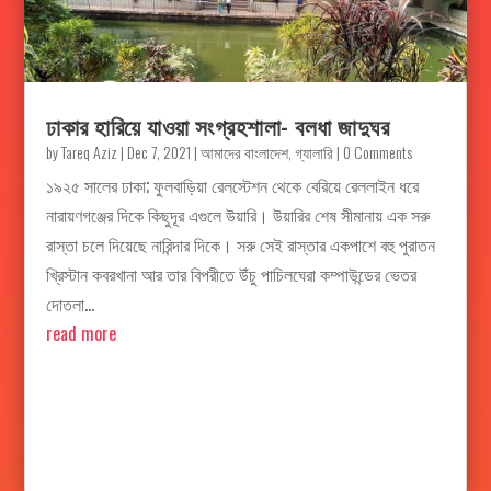
ঢাকার হারিয়ে যাওয়া সংগ্রহশালা- বলধা জাদুঘর
by
Tareq Aziz
|
Dec 7, 2021
|
আমাদের বাংলাদেশ
,
গ্যালারি
| 0 Comments
১৯২৫ সালের ঢাকা; ফুলবাড়িয়া রেলস্টেশন থেকে বেরিয়ে রেললাইন ধরে
নারায়ণগঞ্জের দিকে কিছুদূর এগুলে উয়ারি। উয়ারির শেষ সীমানায় এক সরু
রাস্তা চলে দিয়েছে নারিন্দার দিকে। সরু সেই রাস্তার একপাশে বহু পুরাতন
খ্রিস্টান কবরখানা আর তার বিপরীতে উঁচু পাচিলঘেরা কম্পাউন্ডের ভেতর
দোতলা...
read more