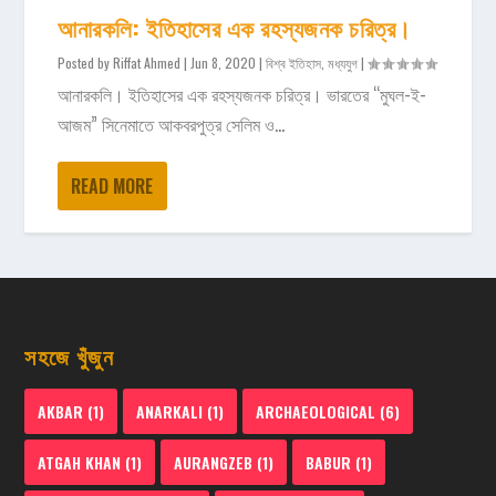
আনারকলি: ইতিহাসের এক রহস্যজনক চরিত্র।
Posted by
Riffat Ahmed
|
Jun 8, 2020
|
বিশ্ব ইতিহাস
,
মধ্যযুগ
|
আনারকলি। ইতিহাসের এক রহস্যজনক চরিত্র। ভারতের “মুঘল-ই-
আজম” সিনেমাতে আকবরপুত্র সেলিম ও...
READ MORE
সহজে খুঁজুন
AKBAR
(1)
ANARKALI
(1)
ARCHAEOLOGICAL
(6)
ATGAH KHAN
(1)
AURANGZEB
(1)
BABUR
(1)