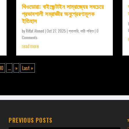
থিওডোরা: বাইজেন্টাইন সাম্রাজ্যের সবচেয়ে
প্রভাবশালী সম্রাজ্ঞীর অনুপ্রেরণামূলক
ইতিহাস
by
Riffat Ahmed
|
Oct 27, 2025
|
গ্যালারি
,
নারী শক্তি
| 0
Comments
read more
30
...
»
Last »
PREVIOUS POSTS