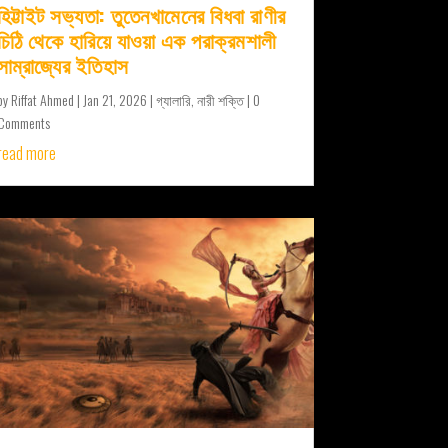
হিট্টাইট সভ্যতা: তুতেনখামেনের বিধবা রাণীর
চিঠি থেকে হারিয়ে যাওয়া এক পরাক্রমশালী
সাম্রাজ্যের ইতিহাস
by
Riffat Ahmed
|
Jan 21, 2026
|
গ্যালারি
,
নারী শক্তি
| 0
Comments
read more