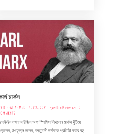
কার্ল মার্কস
BY
RIFFAT AHMED
|
NOV 27, 2021
|
গ্যালারি
,
ছবি থেকে গল্প
| 0
COMMENTS
ডারউইন যখন অরিজিন অফ স্পিসিস লিখলেন মার্কস খুঁটিয়ে
পড়লেন, উৎফুল্ল হলেন, বস্তুবাদী দর্শনকে প্রতিষ্ঠা করার বহু