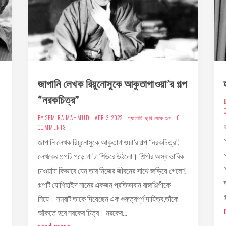
জাপানি লেখক রিয়ুনোসুকে আকুতাগাওয়া’র গল্প
“নরকচিত্র”
BY
SEMIRA MAHMUD
|
APR 3, 2022
|
গ্যালারি
,
ছবি থেকে গল্প
| 0
COMMENTS
জাপানি লেখক রিয়ুনোসুকে আকুতাগাওয়া’র গল্প “নরকচিত্র”,
লেখকের গল্পটি পড়ে গা’টা শিউরে উঠলো। শিল্পীর অস্বাভাবিক
চাওয়াটা কিভাবে যেন তার নিজের জীবনের সাথে জড়িয়ে গেলো!
গল্পটি যোশিহাইদ নামের একজন প্রতিভাবান রাজশিল্পীকে
নিয়ে। সম্রাট তাকে দিয়েছেন এক গুরুত্বপূর্ণ দায়িত্ব,তাঁকে
আঁকতে হবে নরকের চিত্র। নরকের...