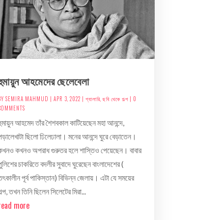
হুমায়ুন আহমেদের ছেলেবেলা
BY
SEMIRA MAHMUD
|
APR 3, 2022
|
গ্যালারি
,
ছবি থেকে গল্প
| 0
COMMENTS
হুমায়ুন আহমেদ তাঁর শৈশবকাল কাটিয়েছেন মহা আনন্দে,
পড়ালেখাটা ছিলো ঢিলেঢালা। মনের আনন্দে ঘুরে বেড়াতেন।
কখনও কখনও অপরাধ গুরুতর হলে শাস্তিও পেয়েছেন। বাবার
পুলিশের চাকরিতে বদলীর সুবাদে ঘুরেছেন বাংলাদেশের (
তৎকালীন পূর্ব পাকিস্তান) বিভিন্ন জেলায়। এটা যে সময়ের
গল্প, তখন তিনি ছিলেন সিলেটের মিরা...
read more