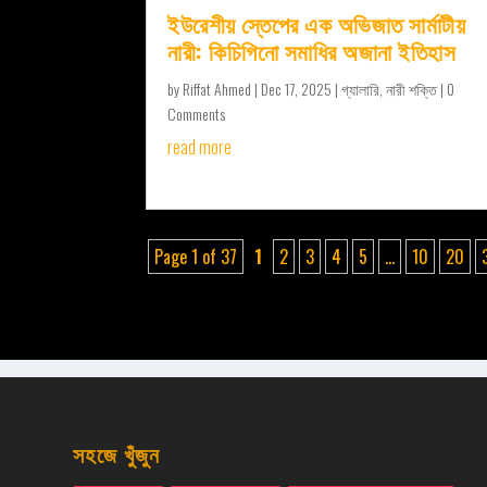
ইউরেশীয় স্তেপের এক অভিজাত সার্মাটীয়
নারী: কিচিগিনো সমাধির অজানা ইতিহাস
by
Riffat Ahmed
|
Dec 17, 2025
|
গ্যালারি
,
নারী শক্তি
| 0
Comments
read more
Page 1 of 37
1
2
3
4
5
...
10
20
সহজে খুঁজুন