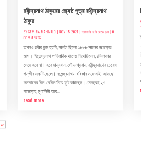
রবীন্দ্রনাথ ঠাকুরের জ্যেষ্ঠ পুত্র রথীন্দ্রনাথ
ঠাকুর
BY
SEMIRA MAHMUD
|
NOV 15, 2021
|
গ্যালারি
,
ছবি থেকে গল্প
| 0
COMMENTS
তখনও রথীর জন্ম হয়নি, সালটা ছিলো ১৮৮৮ সালের নভেম্বর
মাস। হিতেন্দ্রনাথ পারিবারিক খাতায় লিখেছিলেন, রবিকাকার
মেয়ে হবে না। হবে মান্যবান, সৌভাগ্যবান, রবীন্দ্রনাথের চেয়েও
গম্ভীর একটি ছেলে। বলেন্দ্রনাথও রবিকার সঙ্গে এই ‘আসছে’
সন্তানের মিল-বেমিল নিয়ে ফুট কাটছেন। সেবছরই ২৭
নভেম্বর, মৃণালিনী আর...
read more
 »