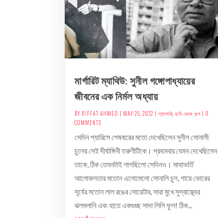
মার্গারিট ম্যাথিউ: সুনীল গঙ্গোপাধ্যায়ের
জীবনের এক নির্মল অধ্যায়
BY
RIFFAT AHMED
|
MAY 25, 2022
|
গ্যালারি
,
ছবি থেকে গল্প
| 0
COMMENTS
সেদিন প্যারিসে শেষবারের মতো দেখেছিলেন সুনীল সোনালী
চুলের সেই দীর্ঘাঙ্গিনী তরুণীটিকে। প্রথমবার যেমন দেখেছিলেন
তাকে, ঠিক তেমনটাই লাগছিলো সেদিনও। মাথাভর্তি
আলোকলতার মতোন এলোমেলো সোনালি চুল, গায়ে ভোরের
সূর্যের মতোন লাল রঙের সোয়েটার, সারা মুখে সুস্বাস্থ্যের
ঝলমলানি এবং হাতে একগুচ্ছ সাদা লিলি ফুল! ঠিক...