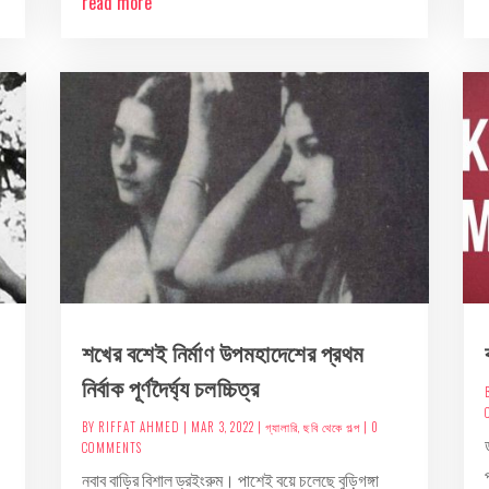
read more
শখের বশেই নির্মাণ উপমহাদেশের প্রথম
নির্বাক পূর্ণদৈর্ঘ্য চলচ্চিত্র
BY
RIFFAT AHMED
|
MAR 3, 2022
|
গ্যালারি
,
ছবি থেকে গল্প
| 0
COMMENTS
নবাব বাড়ির বিশাল ড্রইংরুম। পাশেই বয়ে চলেছে বুড়িগঙ্গা