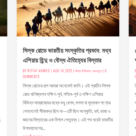
সিল্ক রোডে ভারতীয় সংস্কৃতির প্রভাব: মধ্য
এশিয়ায় হিন্দু ও বৌদ্ধ ঐতিহ্যের বিস্তার
BY
RIFFAT AHMED
|
AUG 14, 2025
|
বিশ্ব ইতিহাস
,
মধ্যযুগ
| 0
COMMENTS
সিল্ক রোডের গল্প আমরা অনেকেই জানি। এই প্রাচীন সিল্ক
রোড বাণিজ্যপথ দক্ষিণ-পূর্ব, পশ্চিম-পূর্ব ও দক্ষিণ এশিয়ার
বিভিন্ন সাম্রাজ্যের মধ্যে শুধু রেশম, মশলা বা মূল্যবান পণ্যের
লেনদেনেই সীমাবদ্ধ ছিল না—এটি ছিল সংস্কৃতি, ধর্ম, ভাষা ও
জ্ঞানের বিস্তারের এক বিশাল সেতুবন্ধ। এই পথ ধরেই ভারতীয়
ে
উপমহাদেশের...