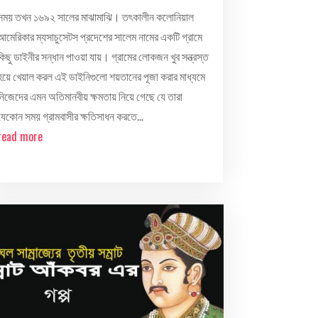
সময় তখন ১৬৯২ সালের মাঝামাঝি। তৎকালীন কলোনিয়াল
আমেরিকার ম্যসাচুসেটস প্রদেশের সালেম নামের একটি গ্রামে
কিছু ডাইনীর সন্ধান পাওয়া যায়। গ্রামের লোকজন খুব সন্ত্রস্ত
হয়ে খেয়াল করল এই ডাইনিগুলো শয়তানের পূজা করার মাধ্যমে
নিজেদের এমন অতিমানবীয় ক্ষমতায় নিয়ে গেছে যে তারা
যেকোন সময় গ্রামবাসীর ক্ষতিসাধন করতে...
read more