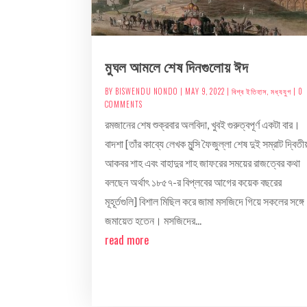
মুঘল আমলে শেষ দিনগুলোয় ঈদ
BY
BISWENDU NONDO
|
MAY 9, 2022
|
বিশ্ব ইতিহাস
,
মধ্যযুগ
| 0
COMMENTS
রমজানের শেষ শুক্রবার অলবিদা, খুবই গুরুত্বপূর্ণ একটা বার।
বাদশা [তাঁর কাব্যে লেখক মুন্সি ফৈজুল্লা শেষ দুই সম্রাট দ্বিতী
আকবর শাহ এবং বাহাদুর শাহ জাফরের সময়ের রাজত্বের কথা
বলছেন অর্থাৎ ১৮৫৭-র বিপ্লবের আগের কয়েক বছরের
মূহূর্তগুলি] বিশাল মিছিল করে জামা মসজিদে গিয়ে সকলের সঙ্গে
জমায়েত হতেন। মসজিদের...
read more