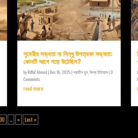
সুমেরীয় সভ্যতা না সিন্ধু উপত্যকা সভ্যতা:
কোনটি আগে গড়ে উঠেছিল?
by
Riffat Ahmed
|
Dec 16, 2025
|
প্রাচীন যুগ
,
বিশ্ব ইতিহাস
| 0
Comments
read more
30
...
»
Last »