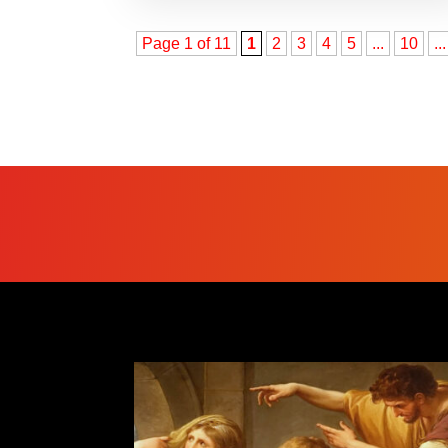
Page 1 of 11
1
2
3
4
5
...
10
...