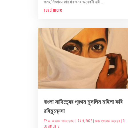
কলহ সিংহাসন হারাবার জন্য অনেকটা দায়ী...
read more
বাংলা সাহিত্যের প্রথম মুসলিম মহিলা কবি
রহিমুন্নেসা
BY
ড. আহমেদ আবদুল্লাহ
|
JAN 9, 2023
|
বিশ্ব ইতিহাস
,
মধ্যযুগ
| 0
COMMENTS