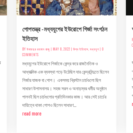
পোপতন্ত্র -মধ্যযুগের ইউরোপে গির্জা সংগঠন
ইতিহাস
BY
উবায়দুর রহমান রাজু
|
MAY 8, 2022
|
বিশ্ব ইতিহাস
,
মধ্যযুগ
| 0
COMMENTS
য়
মধ্যযুগের ইউরোপে গির্জাকে কেন্দ্র করে রাজনৈতিক ও
আধ্যাত্মিক এক ব্যবস্থা গড়ে উঠেছিল যার কেন্দ্রবিন্দুতে ছিলেন
গির্জার যাজক বা পোপ। একসময় খ্রিস্টান চার্চগুলো ছিল
সাধারণ উপাসনালয়। সহজ সরল ও অনাড়ম্বর ধর্মীয় অনুষ্ঠান
পালনই ছিল চার্চগুলোর প্রতিদিনকার কাজ। আর সেই চার্চের
দায়িত্বে থাকা পোপও ছিলেন সাধারণ...
read more