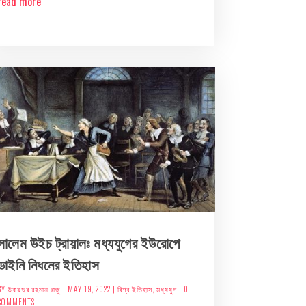
read more
সালেম উইচ ট্রায়ালঃ মধ্যযুগের ইউরোপে
ডাইনি নিধনের ইতিহাস
BY
উবায়দুর রহমান রাজু
|
MAY 19, 2022
|
বিশ্ব ইতিহাস
,
মধ্যযুগ
| 0
COMMENTS