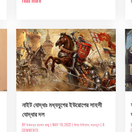
read more
নাইট যোদ্ধাঃ মধ্যযুগের ইউরোপের সাহসী
যোদ্ধার দল
BY
উবায়দুর রহমান রাজু
|
MAY 19, 2022
|
বিশ্ব ইতিহাস
,
মধ্যযুগ
| 0
COMMENTS