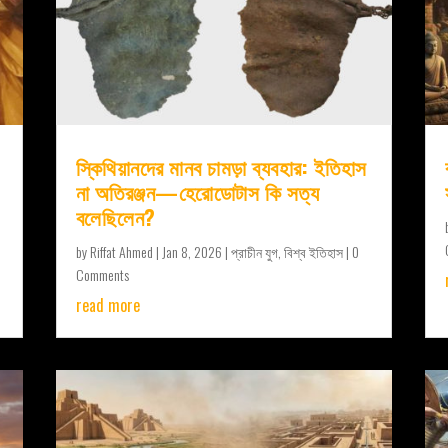
স্কিথিয়ানদের মানব চামড়া ব্যবহার: ইতিহাস
না অতিরঞ্জন—হেরোডোটাস কি সত্য
বলেছিলেন?
by
Riffat Ahmed
|
Jan 8, 2026
|
প্রাচীন যুগ
,
বিশ্ব ইতিহাস
| 0
Comments
read more