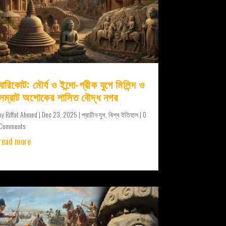
বারিকোট: মৌর্য ও ইন্দো-গ্রীক যুগে মিলিন্দ ও
সম্রাট অশোকের শাসিত বৌদ্ধ নগর
by
Riffat Ahmed
|
Dec 23, 2025
|
প্রাচীন যুগ
,
বিশ্ব ইতিহাস
| 0
Comments
read more