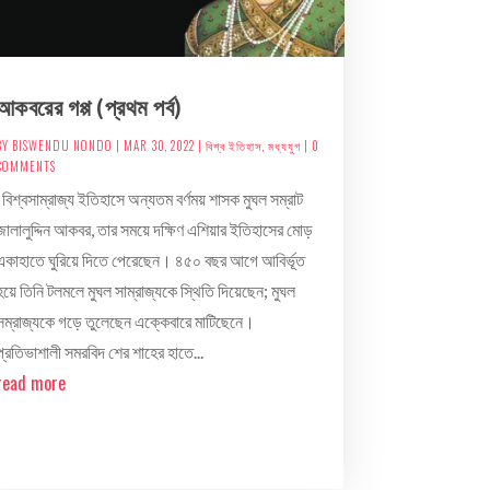
আকবরের গপ্প (প্রথম পর্ব)
BY
BISWENDU NONDO
|
MAR 30, 2022
|
বিশ্ব ইতিহাস
,
মধ্যযুগ
| 0
COMMENTS
বিশ্বসাম্রাজ্য ইতিহাসে অন্যতম বর্ণময় শাসক মুঘল সম্রাট
জালালুদ্দিন আকবর, তার সময়ে দক্ষিণ এশিয়ার ইতিহাসের মোড়
একাহাতে ঘুরিয়ে দিতে পেরেছেন। ৪৫০ বছর আগে আবির্ভূত
হয়ে তিনি টলমলে মুঘল সাম্রাজ্যকে স্থিতি দিয়েছেন; মুঘল
সম্রাজ্যকে গড়ে তুলেছেন এক্কেবারে মাটিছেনে।
প্রতিভাশালী সমরবিদ শের শাহের হাতে...
read more