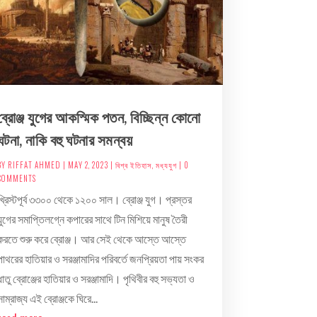
ব্রোঞ্জ যুগের আকস্মিক পতন, বিচ্ছিন্ন কোনো
ঘটনা, নাকি বহু ঘটনার সমন্বয়
BY
RIFFAT AHMED
|
MAY 2, 2023
|
বিশ্ব ইতিহাস
,
মধ্যযুগ
| 0
COMMENTS
খ্রিস্টপূর্ব ৩৩০০ থেকে ১২০০ সাল। ব্রোঞ্জ যুগ। প্রস্তর
যুগের সমাপ্তিলগ্নে কপারের সাথে টিন মিশিয়ে মানুষ তৈরী
করতে শুরু করে ব্রোঞ্জ। আর সেই থেকে আস্তে আস্তে
পাথরের হাতিয়ার ও সরঞ্জামাদির পরিবর্তে জনপ্রিয়তা পায় সংকর
ধাতু ব্রোঞ্জের হাতিয়ার ও সরঞ্জামাদি। পৃথিবীর বহু সভ্যতা ও
সাম্রাজ্য এই ব্রোঞ্জকে ঘিরে...