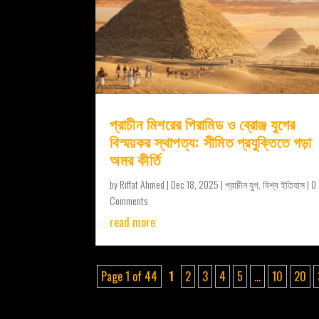
প্রাচীন মিশরের পিরামিড ও ব্রোঞ্জ যুগের
বিস্ময়কর স্থাপত্য: সীমিত প্রযুক্তিতে গড়া
অমর কীর্তি
by
Riffat Ahmed
|
Dec 18, 2025
|
প্রাচীন যুগ
,
বিশ্ব ইতিহাস
| 0
Comments
read more
Page 1 of 44
1
2
3
4
5
...
10
20