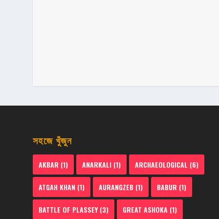
সহজে খুঁজুন
AKBAR
(1)
ANARKALI
(1)
ARCHAEOLOGICAL
(6)
ATGAH KHAN
(1)
AURANGZEB
(1)
BABUR
(1)
BATTLE OF PLASSEY
(3)
GREAT ASHOKA
(1)