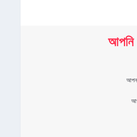
আপনি 
আপনা
আপ