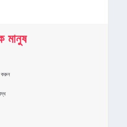
 মানুষ
 করুন
দ্ধ