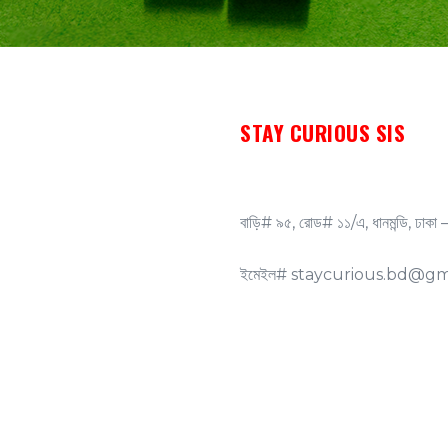
STAY CURIOUS SIS
বাড়ি# ৯৫, রোড# ১১/এ, ধানমন্ডি, ঢাকা
ইমেইল# staycurious.bd@gm