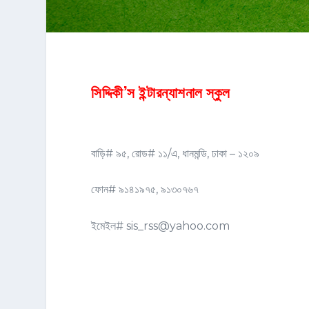
সিদ্দিকী’স ইন্টারন্যাশনাল স্কুল
বাড়ি# ৯৫, রোড# ১১/এ, ধানমন্ডি, ঢাকা – ১২০৯
ফোন# ৯১৪১৯৭৫, ৯১৩০৭৬৭
ইমেইল# sis_rss@yahoo.com