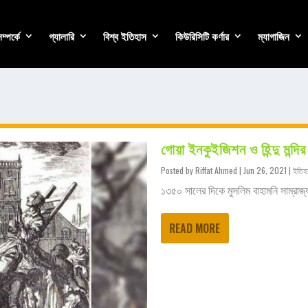
্পর্কে
গ্যালারি
বিশ্ব ইতিহাস
কিউরিসিটি কর্ণার
ম্যাগাজিন
গোয়া ইনকুইজিশন ও হিন্দু মন্দির
Posted by
Riffat Ahmed
|
Jun 26, 2021
|
ইতিহ
১৩৫০ সালের দিকে মুসলিম বাহামনি সাম্রাজ্য
READ MORE