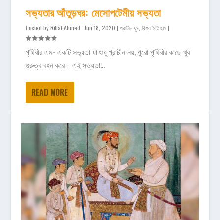
সভ্যতার আঁতুড়ঘর: মেসোপটেমীয় সভ্যতা
Posted by
Riffat Ahmed
|
Jun 18, 2020
|
প্রাচীন যুগ
,
বিশ্ব ইতিহাস
|
পৃথিবীর এমন একটি সভ্যতা যা শুধু প্রাচীন নয়, পুরো পৃথিবীর কাছে খুব
গুরুত্ব বহন করে। এই সভ্যতা...
READ MORE