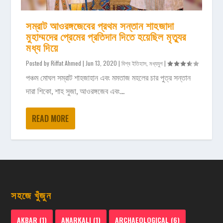
সম্রাট আওরঙ্গজেবের প্রথম সন্তান শাহজাদা
মুহাম্মদের প্রেমের প্রতিদান দিতে হয়েছিল মৃত্যুর
মধ্য দিয়ে
Posted by
Riffat Ahmed
|
Jun 13, 2020
|
বিশ্ব ইতিহাস
,
মধ্যযুগ
|
পঞ্চম মোঘল সম্রাট শাহজাহান এবং মমতাজ মহলের চার পুত্র সন্তান
দারা শিকো, শাহ সুজা, আওরঙ্গজেব এবং...
READ MORE
সহজে খুঁজুন
AKBAR
(1)
ANARKALI
(1)
ARCHAEOLOGICAL
(6)