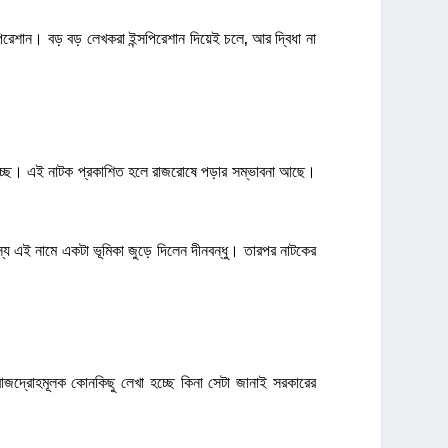
েশান। বড় বড় লেখকরা ইন্সপিরেশান দিয়েই চলে, আর দ্বিধা না
দ হচ্ছে। এই নাটক প্রকাশিত হলে রাজরোষে পড়ার সম্ভাবনা আছে।
্য এই নামে একটা ভূমিকা জুড়ে দিলেন দীনবন্ধু। তারপর নাটকের
জদ্রোহমূলক কোনকিছু লেখা হচ্ছে কিনা সেটা জানাই সরকারের