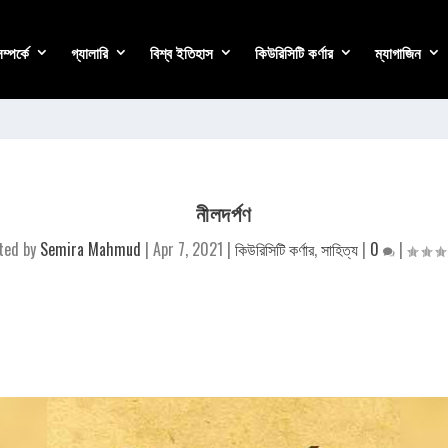
্পর্কে
গ্যালারি
বিশ্ব ইতিহাস
কিউরিসিটি কর্ণার
ম্যাগাজিন
নীলদর্পণ
ted by
Semira Mahmud
|
Apr 7, 2021
|
কিউরিসিটি কর্ণার
,
সাহিত্য
|
0
|