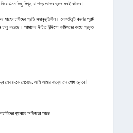
য়ে এমন কিছু লিখুন, যা পড়ে তাদের দুঃখে সবাই কাঁদবে।
ব চাষীদের প্রতি সহানুভূতিশীল। লেফটেনান্ট গভর্নর গ্রান্ট
ন চালু করেছে। আমাদের উচিত ইন্ডিগো কমিশনের কাছে প্রকৃত
্ধে মেঘনাদকে মেরেছে, আমি আমার কাব্যে তার শোধ তুলবো!
লচাষীদের ব্যাপারে অভিজ্ঞতা আছে