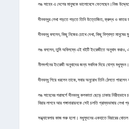
লঙ সাহেব এ দেশের মানুষকে ভালোবেসে ফেলেছেন।নিজ উদ্দ্যেগে
দীনবন্ধুর লেখা পড়তে পড়তে তিনি উত্তেজিত, ক্রুদ্ধ ও কাতর
দীনবন্ধু বললেন, কিছু নিজের চোখে দেখা, কিছু বিশ্বস্ত মানুষের 
লঙ বললেন, তুমি অবিলম্বে এই বইটি ইংরেজীতে অনুবাদ করাও,
নীলদর্পনের ইংরেজী অনুবাদের জন্য সবদিক দিয়ে যোগ্য মধুসূদন।
দীনবন্ধু গিয়ে ধরলেন তাকে, সবার অনুরোধ তিনি ঠেলতে পারলে
লঙ সাহেবের পরামর্শে দীনবন্ধু কলকাতা ছেড়ে ঢাকায় নিরীহভা
বিয়ার লাগবে আর গঙ্গানারায়নকে সেই চলতি গ্রাম্যভাষায় লেখা প্
সন্ধ্যাবেলায় কাজ শুরু হলো। মধুসূদনের একহাতে বিয়ারের বোতল