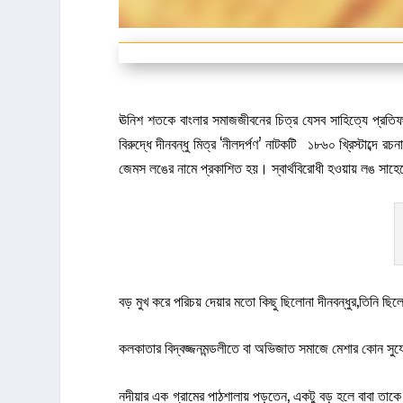
ঊনিশ শতকে বাংলার সমাজজীবনের চিত্র যেসব সাহিত্যে প্রতিফল
বিরুদ্ধে দীনবন্ধু মিত্র ‘নীলদর্পণ’ নাটকটি ১৮৬০ খ্রিস্টাব্দে
জেমস লঙের নামে প্রকাশিত হয়। স্বার্থবিরোধী হওয়ায় লঙ সাহ
বড় মুখ করে পরিচয় দেয়ার মতো কিছু ছিলোনা দীনবন্ধুর,তিনি ছিল
কলকাতার বিদ্বজ্জনমন্ডলীতে বা অভিজাত সমাজে মেশার কোন স
নদীয়ার এক গ্রামের পাঠশালায় পড়তেন, একটু বড় হলে বাবা ত