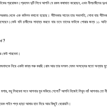
টকের প্রয়োজন।প্রহসন দুটি লিখে আপনি যে রকম কষাঘাত করেছেন, এখন নীলচাষীদের দুঃখ নি
ার থেকে এক কমিশন বসানো হয়েছে। সীটনকার সাহেব তার সভাপতি, শোনা যায় সীটনকার সাহে
ঁকে বসেছেন।কেউ যদি চাষীদের সাহায্য করতে যায় তবে তাদের ফাটকে পোরার জন্য ১১ আই
্ক ?
আর কেউ পারবেনা।
মেঘনাদকে নিয়ে একটা কাব্য শুরু করছি।রাম আর তার দলবল যেমন অসভ্যের মতো অন্যায় যুদ
 মশায়, মধু লিখবেনা শুনে আপনার মুখ শুকিয়ে গেলো? আপনি নিজেই লিখুন না! আপনার তো নী
কয়েক লাইন পদ্য ছাড়া আমার হাত দিয়ে আর কিছুই বেরোয়নি।