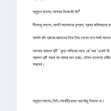
মধুসুদন বললেন, আপনার নিবেদনটা কি?
দীনবন্ধু বললেন, আপনি মদ্যপানের কুপ্রথা, গ্রাম্য জমিদারদের
আপনি যদি গ্রামের রায়তদের নিয়ে নিয়ে লেখেন তবে সবাই জানব
আপনার প্রহসন দুটি ‘ বুড়ো শালিকের ঘাড়ে রো’ আর ‘একেই ক
প্রহসন দুটি পড়ার পর আমার মনে হচ্ছে, এইসব হতভাগ্য চাষী
পারবেনা।
মধুসূদন বললেন, তিনি পোয়েট্রি ছাড়া আর কিছু লিখবেন না।