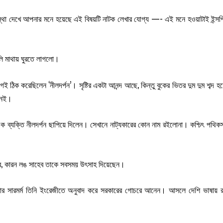
অবস্থা দেখে আপনার মনে হয়েছে এই বিষয়টি নাটক লেখার যোগ্য —- এই মনে হওয়াটাই ইন্সপির
গুলি মাথায় ঘুরতে লাগলো।
 ঠিক করেছিলেন ‘নীলদর্পন’। সৃষ্টির একটা আনন্দ আছে, কিন্তু বুকের ভিতর দুম দুম শব্
 নেই।
ক ব্যক্তি নীলদর্পন ছাপিয়ে দিলেন। সেখানে নাট্যকারের কোন নাম রইলোনা। কশ্চিৎ পথিকস
ার, কারন লঙ সাহেব তাকে সবসময় উৎসাহ দিয়েছেন।
নার সারমর্ম তিনি ইংরেজীতে অনুবাদ করে সরকারের গোচরে আনেন। আসলে দেশি ভাষায় রা