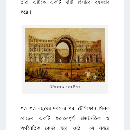
তারা এটিকে একটি ঘাঁটি হিসাবে ব্যবহার
করে।
টেসিফোন এ মহান খিলান
শত শত বছরের দখলের পর, টেসিফোন সিল্ক
রোডের একটি গুরুত্বপূর্ণ রাজনৈতিক ও
অর্থনৈতিক কেন্দ্র হয়ে ওঠে। সে সময়ে