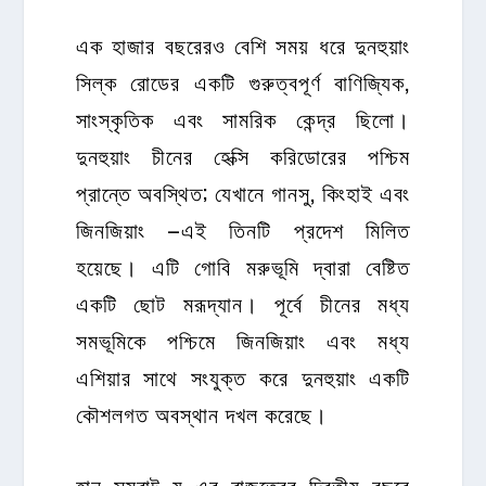
এক হাজার বছরেরও বেশি সময় ধরে দুনহুয়াং
সিল্ক রোডের একটি গুরুত্বপূর্ণ বাণিজ্যিক,
সাংস্কৃতিক এবং সামরিক কেন্দ্র ছিলো।
দুনহুয়াং চীনের হেক্সি করিডোরের পশ্চিম
প্রান্তে অবস্থিত; যেখানে গানসু, কিংহাই এবং
জিনজিয়াং –এই তিনটি প্রদেশ মিলিত
হয়েছে। এটি গোবি মরুভূমি দ্বারা বেষ্টিত
একটি ছোট মরূদ্যান। পূর্বে চীনের মধ্য
সমভূমিকে পশ্চিমে জিনজিয়াং এবং মধ্য
এশিয়ার সাথে সংযুক্ত করে দুনহুয়াং একটি
কৌশলগত অবস্থান দখল করেছে।
হান সম্রাট য়ু এর রাজত্বের দ্বিতীয় বছরে