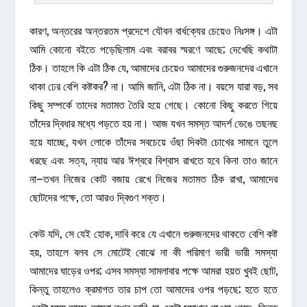
কারণ, অন্তরের অন্তরতম প্রদেশে যৌবন বার্ধক্যের চেয়েও নিঃসঙ্গ। এটা
আমি কোনো বইতে পড়েছিলাম এবং বরাবর স্মরণে আছে; দেখেছি কথাটা
ঠিক। তাহলে কি এটা ঠিক যে, আমাদের চেয়েও আমাদের গুরুজনদের এখানে
থাকা ঢের বেশি কষ্টকর? না। আমি জানি, এটা ঠিক না। বয়সে যারা বড়, সব
কিছু সম্পর্কে তাদের মতামত তৈরি হয়ে গেছে। কোনো কিছু করতে গিয়ে
তাঁদের দ্বিধার মধ্যে পড়তে হয় না। আজ যখন সমস্ত আদর্শ ভেঙে তছনছ
হয়ে যাচ্ছে, যখন লোকে তাঁদের সবচেয়ে ওঁছা দিকটা চোখের সামনে তুলে
ধরছে এবং সত্য, ন্যায় আর ঈশ্বরে বিশ্বাস রাখতে হবে কিনা তাও জানে
না–তখন নিজের কোট বজায় রেখে নিজের মতামত ঠিক রাখা, আমাদের
ছোটদের পক্ষে, তো আরও দ্বিগুণ শক্ত।
কেউ যদি, সে যেই হোক, দাবি করে যে এখানে গুরুজনদের থাকতে বেশি কষ্ট
হয়, তাহলে বলব সে মোটেই বোঝে না কী পরিমাণ ভারী ভারী সমস্যা
আমাদের ঘাড়ের ওপর; এসব সমস্যা সামলাবার পক্ষে আমরা হয়ত খুবই ছোট,
কিন্তু তাহলেও ক্রমাগত তার চাপ তো আমাদের ওপর পড়ছে; হতে হতে
একটা সময় আসে, আমরা তখন ভাবি, যা একটা সমাধান পাওয়া গেছে–কিন্তু