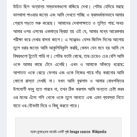
উচিত ছিল অন্যান্য সম্ভাবনাগুলো বাজিয়ে দেখা। পেটার হেদিয়ে মরছে
ভালবাসা পাওয়ার জন্যে এবং আমি দেখতে পাচ্ছি ও ক্রমবর্ধমানভাবে আমার
প্রেমে পড়তে শুরু করেছে। আমাদের দেখাসাক্ষাতে ও তৃপ্তি পায়; অথচ
আমার ওপর এসবের একমাত্র ক্রিয়া হয় এই যে, আমার মধ্যে আরেকবার
পরীক্ষা করে দেখার বাসনা জাগে। এ সত্ত্বেও যেসব জিনিস দিনের আলোয়
তুলে ধরার জন্যে আমি আকুলিবিকুলি করছি, কেমন যেন মনে হয় আমি সে
বিষয়গুলো টুতেই পারি না। পেটার যতটা বোঝে, তার চেয়েও ঢের বেশি আমি
ওকে আমার কাছে টেনে এনেছি। এখন ও আমাকে আঁকড়ে ধরেছে;
আপাতত ওকে ঝেড়ে ফেলার এবং ওকে নিজের পায়ে দাঁড় করানোর আমি
কোনো রাস্তা দেখছি না। যখন আমি বুঝলাম ও আমার বোধশক্তির
উপযোগী বন্ধু হতে পারবে না, তখন ঠিক করলাম আমি অন্তত চেষ্টা করব
ওর মনের এঁদো গলি থেকে ওকে তুলে আনতে এবং এমন ব্যবস্থা নিতে
যাতে ওর যৌবনটা দিয়ে ও কিছু করতে পারে।
অ্যান ফ্র্যাঙ্কের ডায়েরি একটি পৃষ্ঠা Image source: Wikipedia