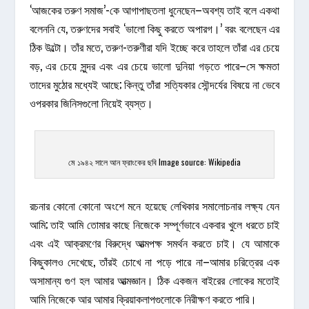
‘আজকের তরুণ সমাজ’-কে আগাপাছতলা ধুনেছেন–অবশ্য তাই বলে একথা
বলেননি যে, তরুণদের সবাই ‘ভালো কিছু করতে অপারগ।’ বরং বলেছেন এর
ঠিক উল্টো। তাঁর মতে, তরুণ-তরুণীরা যদি ইচ্ছে করে তাহলে তাঁরা এর চেয়ে
বড়, এর চেয়ে সুন্দর এবং এর চেয়ে ভালো দুনিয়া গড়তে পারে–সে ক্ষমতা
তাদের মুঠোর মধ্যেই আছে; কিন্তু তাঁরা সত্যিকার সৌন্দর্যের বিষয়ে না ভেবে
ওপরকার জিনিসগুলো নিয়েই ব্যস্ত।
মে ১৯৪২ সালে আন ফ্রাংকের ছবি Image source: Wikipedia
রচনার কোনো কোনো অংশে মনে হয়েছে লেখিকার সমালোচনার লক্ষ্য যেন
আমি; তাই আমি তোমার কাছে নিজেকে সম্পূর্ণভাবে একবার খুলে ধরতে চাই
এবং এই আক্রমণের বিরুদ্ধে আত্মপক্ষ সমর্থন করতে চাই। যে আমাকে
কিছুকালও দেখেছে, তাঁরই চোখে না পড়ে পারে না–আমার চরিত্রের এক
অসামান্য গুণ হল আমার আত্মজ্ঞান। ঠিক একজন বাইরের লোকের মতোই
আমি নিজেকে আর আমার ক্রিয়াকলাপগুলোকে নিরীক্ষণ করতে পারি।