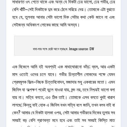
সাধারণত ওৎ পেতে থাকে এবং অন্য যে দিকটা ঢের ভালো, ঢের গভীর, ঢের
বেশি খাঁটি–সেই দিকটাকে দুম করে ঠেলে সরিয়ে দেয়। তোমাকে এটা বুঝতে
হবে যে, তুলনায় আনার সেটা ভালো দিক সেটার কথা কেউ জানে না এবং
সেইজন্য অধিকাংশ লোকের কাছে আমি অসহ্য।
বাবা-মার সঙ্গে ছোট্ট আনে ফ্রাঙ্ক. Image source: DW
এক বিকেলে আমি হই অবশ্যই এক মাথাঘোরানো ভাঁড়; ব্যস, আর একটা
মাস ওতেই ওদের চলে যাবে। গভীর চিন্তাশীল লোকদের পক্ষে যেমন
প্রেমমূলক ফিল্ম–নিছক চিত্তবিনোদন, মজাদার শুধু একবারের মতো। এমন
জিনিস যা অল্পক্ষণ পরেই ভুলে যাওয়া যায়, মন্দ নয়, তবে নিশ্চয়ই ভালো বলা
যায় না। সত্যি বলতে, এও ঠিক তাই। তোমাকে এসব বলতে খুবই খারাপ
লাগছে; কিন্তু যাই হোক এ জিনিস যখন সত্যি বলে জানি, তখন বলব নাই বা
কেন? আমার যে দিকটা হালকা ওপর, সেটা আমার গভীরতর দিকের তুলায় সব
সময়ই বড় বেশি প্রাণবন্ত মনে হবে এবং তাই সব সময়ই কিস্তি মাত