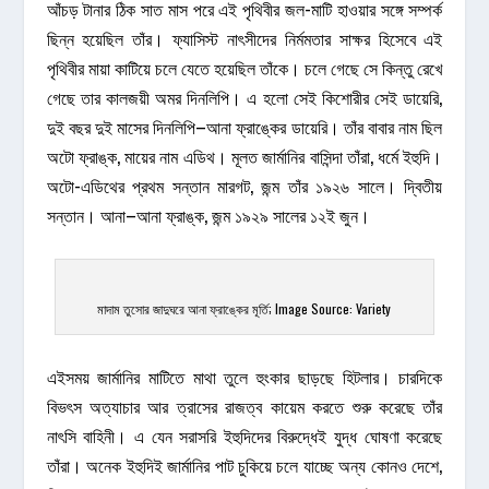
আঁচড় টানার ঠিক সাত মাস পরে এই পৃথিবীর জল-মাটি হাওয়ার সঙ্গে সম্পর্ক
ছিন্ন হয়েছিল তাঁর। ফ্যাসিস্ট নাৎসীদের নির্মমতার সাক্ষর হিসেবে এই
পৃথিবীর মায়া কাটিয়ে চলে যেতে হয়েছিল তাঁকে। চলে গেছে সে কিন্তু রেখে
গেছে তার কালজয়ী অমর দিনলিপি। এ হলো সেই কিশোরীর সেই ডায়েরি,
দুই বছর দুই মাসের দিনলিপি–আনা ফ্রাঙ্কের ডায়েরি। তাঁর বাবার নাম ছিল
অটো ফ্রাঙ্ক, মায়ের নাম এডিথ। মূলত জার্মানির বাসিন্দা তাঁরা, ধর্মে ইহুদি।
অটো-এডিথের প্রথম সন্তান মারগট, জন্ম তাঁর ১৯২৬ সালে। দ্বিতীয়
সন্তান। আনা–আনা ফ্রাঙ্ক, জন্ম ১৯২৯ সালের ১২ই জুন।
মাদাম তুসোর জাদুঘরে আনা ফ্রাঙ্কের মূর্তি; Image Source: Variety
এইসময় জার্মানির মাটিতে মাথা তুলে হুংকার ছাড়ছে হিটলার। চারদিকে
বিভৎস অত্যাচার আর ত্রাসের রাজত্ব কায়েম করতে শুরু করেছে তাঁর
নাৎসি বাহিনী। এ যেন সরাসরি ইহুদিদের বিরুদ্ধেই যুদ্ধ ঘোষণা করেছে
তাঁরা। অনেক ইহুদিই জার্মানির পাট চুকিয়ে চলে যাচ্ছে অন্য কোনও দেশে,