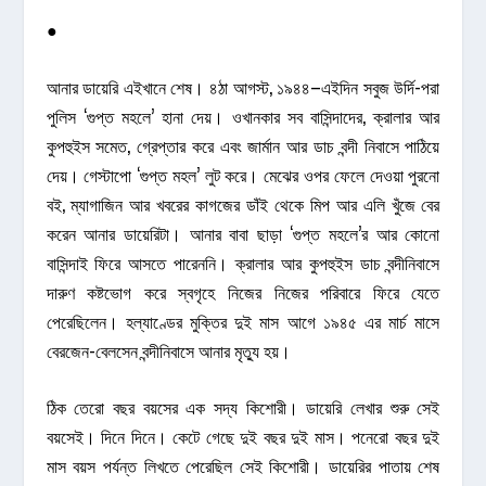
●
আনার ডায়েরি এইখানে শেষ। ৪ঠা আগস্ট, ১৯৪৪–এইদিন সবুজ উর্দি-পরা
পুলিস ‘গুপ্ত মহলে’ হানা দেয়। ওখানকার সব বাসিন্দাদের, ক্রালার আর
কুপহুইস সমেত, গ্রেপ্তার করে এবং জার্মান আর ডাচ বন্দী নিবাসে পাঠিয়ে
দেয়। গেস্টাপো ‘গুপ্ত মহল’ লুট করে। মেঝের ওপর ফেলে দেওয়া পুরনো
বই, ম্যাগাজিন আর খবরের কাগজের ডাঁই থেকে মিপ আর এলি খুঁজে বের
করেন আনার ডায়েরিটা। আনার বাবা ছাড়া ‘গুপ্ত মহলে’র আর কোনো
বাসিন্দাই ফিরে আসতে পারেননি। ক্রালার আর কুপহুইস ডাচ বন্দীনিবাসে
দারুণ কষ্টভোগ করে স্বগৃহে নিজের নিজের পরিবারে ফিরে যেতে
পেরেছিলেন। হল্যাণ্ডের মুক্তির দুই মাস আগে ১৯৪৫ এর মার্চ মাসে
বেরজেন-বেলসেন বন্দীনিবাসে আনার মৃত্যু হয়।
ঠিক তেরো বছর বয়সের এক সদ্য কিশোরী। ডায়েরি লেখার শুরু সেই
বয়সেই। দিনে দিনে। কেটে গেছে দুই বছর দুই মাস। পনেরো বছর দুই
মাস বয়স পর্যন্ত লিখতে পেরেছিল সেই কিশোরী। ডায়েরির পাতায় শেষ