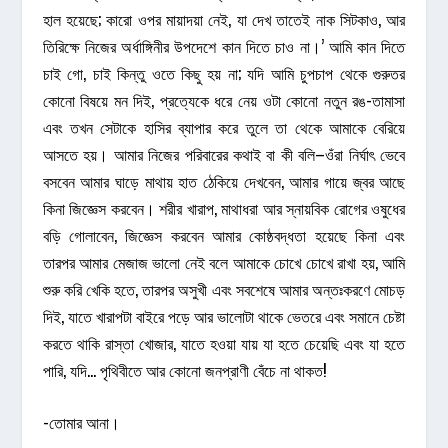
হাল হয়েছে; কারো ওপর মায়াদয়া নেই, যা দেখ তাতেই নাক সিটকাও, আর
তিরিক্ষে নিজের অর্ধাঙ্গিনীর উপদেশে কান দিতে চাও না।’ আমি কান দিতে
চাই গো, চাই কিন্তু ওতে কিছু হয় না; যদি আমি চুপচাপ থেকে গুরুতর
কোনো বিষয়ে মন দিই, প্রত্যেকে ধরে নেয় ওটা কোনো নতুন রঙ-তামাসা
এবং তখন সেটাকে হাসির ব্যাপার করে তুলে তা থেকে আমাকে বেরিয়ে
আসতে হয়। আমার নিজের পরিবারের কথাই বা কী বলি–ওঁরা নির্ঘাৎ ভেবে
বসবেন আমার ঘাড়ে মাথায় হাত ঠেকিয়ে দেখবেন, আমার গায়ে জ্বর আছে
কিনা জিজ্ঞেস করবেন। শরীর খারাপ, মাথাধরা আর স্নায়বিক রোগের ওষুধের
বড়ি গোলাবেন, জিজ্ঞেস করবেন আমার কোষ্ঠবদ্ধতা হয়েছে কিনা এবং
তারপর আমার মেজাজ ভালো নেই বলে আমাকে চোখে চোখে রাখা হয়, আমি
শুরু করি খেকি হতে, তারপর অসুখী এবং সবশেষে আমার অন্তঃকরণে মোচড়
দিই, যাতে খারাপটা বাইরে পড়ে আর ভালোটা থাকে ভেতরে এবং সমানে চেষ্টা
করতে থাকি রাস্তা খোজার, যাতে হওয়া যায় যা হতে চেয়েছি এবং যা হতে
পারি, যদি… পৃথিবীতে আর কোনো জনপ্রাণী বেঁচে না থাকত!
-তোমার আনা।