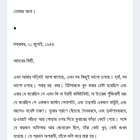
তোমার আনা।
●
শুক্রবার, ২১ জুলাই, ১৯৪৪
আদরের কিটি,
এখন আমার সত্যিই আশা জাগছে, এখন সব কিছুই ভালো চলছে। হ্যাঁ, সব
ভালো চলছে। সবার বড় খবর। হিটলারকে খুন করার চেষ্টা হয়েছিল এবং
এবার যে করেছিল সে এমন কি না ইহুদী কমিউনিস্ট, না ইংরেজ পুঁজিবাদী বরং
যে করেছিল সে একজন জার্মান সেনাপতি, এবং তদুপরি একজন কাউন্ট, এবং
বয়সেও যথেষ্ট তরুণ। ফুরার প্রাণে বেঁচেছে দৈবক্রমে, এবং দুর্ভাগ্যক্রমে,
দু-চারটে আঁচড় আর পোড়ার ওপর দিয়ে ফুরারের ফাঁড়া কেটে গেছে। সঙ্গে
যে কয়জন অফিসার আর জেনারেল ছিল, তাঁরা কেউ খুন, কেউ জখম
হয়েছে। যে প্রধান অপরাধী, তাঁকে গুলি করে মারা হয়।