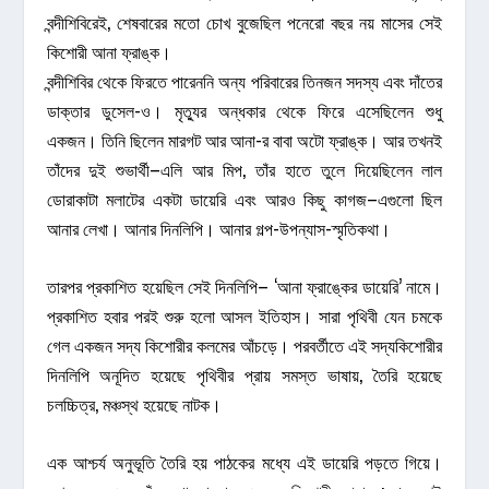
বন্দীশিবিরেই, শেষবারের মতো চোখ বুজেছিল পনেরো বছর নয় মাসের সেই
কিশোরী আনা ফ্রাঙ্ক।
বন্দীশিবির থেকে ফিরতে পারেননি অন্য পরিবারের তিনজন সদস্য এবং দাঁতের
ডাক্তার ডুসেল-ও। মৃত্যুর অন্ধকার থেকে ফিরে এসেছিলেন শুধু
একজন। তিনি ছিলেন মারগট আর আনা-র বাবা অটো ফ্রাঙ্ক। আর তখনই
তাঁদের দুই শুভার্থী–এলি আর মিপ, তাঁর হাতে তুলে দিয়েছিলেন লাল
ডোরাকাটা মলাটের একটা ডায়েরি এবং আরও কিছু কাগজ–এগুলো ছিল
আনার লেখা। আনার দিনলিপি। আনার গল্প-উপন্যাস-স্মৃতিকথা।
তারপর প্রকাশিত হয়েছিল সেই দিনলিপি– ‘আনা ফ্রাঙ্কের ডায়েরি’ নামে।
প্রকাশিত হবার পরই শুরু হলো আসল ইতিহাস। সারা পৃথিবী যেন চমকে
গেল একজন সদ্য কিশোরীর কলমের আঁচড়ে। পরবর্তীতে এই সদ্যকিশোরীর
দিনলিপি অনূদিত হয়েছে পৃথিবীর প্রায় সমস্ত ভাষায়, তৈরি হয়েছে
চলচ্চিত্র, মঞ্চস্থ হয়েছে নাটক।
এক আশ্চর্য অনুভূতি তৈরি হয় পাঠকের মধ্যে এই ডায়েরি পড়তে গিয়ে।