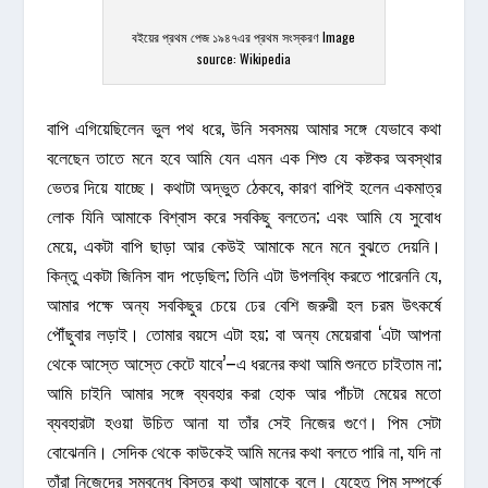
বইয়ের প্রথম পেজ ১৯৪৭এর প্রথম সংস্করণ Image
source: Wikipedia
বাপি এগিয়েছিলেন ভুল পথ ধরে, উনি সবসময় আমার সঙ্গে যেভাবে কথা
বলেছেন তাতে মনে হবে আমি যেন এমন এক শিশু যে কষ্টকর অবস্থার
ভেতর দিয়ে যাচ্ছে। কথাটা অদ্ভুত ঠেকবে, কারণ বাপিই হলেন একমাত্র
লোক যিনি আমাকে বিশ্বাস করে সবকিছু বলতেন; এবং আমি যে সুবোধ
মেয়ে, একটা বাপি ছাড়া আর কেউই আমাকে মনে মনে বুঝতে দেয়নি।
কিন্তু একটা জিনিস বাদ পড়েছিল; তিনি এটা উপলব্ধি করতে পারেননি যে,
আমার পক্ষে অন্য সবকিছুর চেয়ে ঢের বেশি জরুরী হল চরম উৎকর্ষে
পৌঁছুবার লড়াই। তোমার বয়সে এটা হয়; বা অন্য মেয়েরাবা ‘এটা আপনা
থেকে আস্তে আস্তে কেটে যাবে’–এ ধরনের কথা আমি শুনতে চাইতাম না;
আমি চাইনি আমার সঙ্গে ব্যবহার করা হোক আর পাঁচটা মেয়ের মতো
ব্যবহারটা হওয়া উচিত আনা যা তাঁর সেই নিজের গুণে। পিম সেটা
বোঝেননি। সেদিক থেকে কাউকেই আমি মনের কথা বলতে পারি না, যদি না
তাঁরা নিজেদের সম্বন্ধে বিস্তর কথা আমাকে বলে। যেহেতু পিম সম্পর্কে