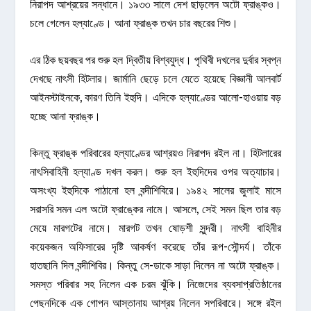
নিরাপদ আশ্রয়ের সন্ধানে। ১৯৩৩ সালে দেশ ছাড়লেন অটো ফ্রাঙ্কও।
চলে গেলেন হল্যাণ্ডে। আনা ফ্রাঙ্ক তখন চার বছরের শিশু।
এর ঠিক ছয়বছর পর শুরু হল দ্বিতীয় বিশ্বযুদ্ধ। পৃথিবী দখলের দুর্বার স্বপ্ন
দেখছে নাৎসী হিটলার। জার্মানি ছেড়ে চলে যেতে হয়েছে বিজ্ঞানী আলবার্ট
আইনস্টাইনকে, কারণ তিনি ইহুদি। এদিকে হল্যাণ্ডের আলো-হাওয়ায় বড়
হচ্ছে আনা ফ্রাঙ্ক।
কিন্তু ফ্রাঙ্ক পরিবারের হল্যাণ্ডের আশ্রয়ও নিরাপদ রইল না। হিটলারের
নাৎসিবাহিনী হল্যাণ্ড দখল করল। শুরু হল ইহুদিদের ওপর অত্যাচার।
অসংখ্য ইহুদিকে পাঠানো হল বন্দীশিবিরে। ১৯৪২ সালের জুলাই মাসে
সরাসরি সমন এল অটো ফ্রাঙ্কের নামে। আসলে, সেই সমন ছিল তার বড়
মেয়ে মারগটের নামে। মারগট তখন ষোড়শী সুন্দরী। নাৎসী বাহিনীর
কয়েকজন অফিসারের দৃষ্টি আকর্ষণ করেছে তাঁর রূপ-সৌন্দর্য। তাঁকে
হাতছানি দিল বন্দীশিবির। কিন্তু সে-ডাকে সাড়া দিলেন না অটো ফ্রাঙ্ক।
সমস্ত পরিবার সহ নিলেন এক চরম ঝুঁকি। নিজেদের ব্যবসাপ্রতিষ্ঠানের
পেছনদিকে এক গোপন আস্তানায় আশ্রয় নিলেন সপরিবারে। সঙ্গে রইল