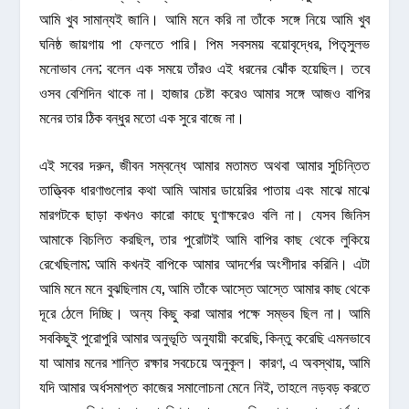
আমি খুব সামান্যই জানি। আমি মনে করি না তাঁকে সঙ্গে নিয়ে আমি খুব
ঘনিষ্ঠ জায়গায় পা ফেলতে পারি। পিম সবসময় বয়োবৃদ্ধের, পিতৃসুলভ
মনোভাব নেন; বলেন এক সময়ে তাঁরও এই ধরনের ঝোঁক হয়েছিল। তবে
ওসব বেশিদিন থাকে না। হাজার চেষ্টা করেও আমার সঙ্গে আজও বাপির
মনের তার ঠিক বন্ধুর মতো এক সুরে বাজে না।
এই সবের দরুন, জীবন সম্বন্ধে আমার মতামত অথবা আমার সুচিন্তিত
তাত্ত্বিক ধারণাগুলোর কথা আমি আমার ডায়েরির পাতায় এবং মাঝে মাঝে
মারগটকে ছাড়া কখনও কারো কাছে ঘুণাক্ষরেও বলি না। যেসব জিনিস
আমাকে বিচলিত করছিল, তার পুরোটাই আমি বাপির কাছ থেকে লুকিয়ে
রেখেছিলাম; আমি কখনই বাপিকে আমার আদর্শের অংশীদার করিনি। এটা
আমি মনে মনে বুঝছিলাম যে, আমি তাঁকে আস্তে আস্তে আমার কাছ থেকে
দূরে ঠেলে দিচ্ছি। অন্য কিছু করা আমার পক্ষে সম্ভব ছিল না। আমি
সবকিছুই পুরোপুরি আমার অনুভূতি অনুযায়ী করেছি, কিন্তু করেছি এমনভাবে
যা আমার মনের শান্তি রক্ষার সবচেয়ে অনুকূল। কারণ, এ অবস্থায়, আমি
যদি আমার অর্ধসমাপ্ত কাজের সমালোচনা মেনে নিই, তাহলে নড়বড় করতে