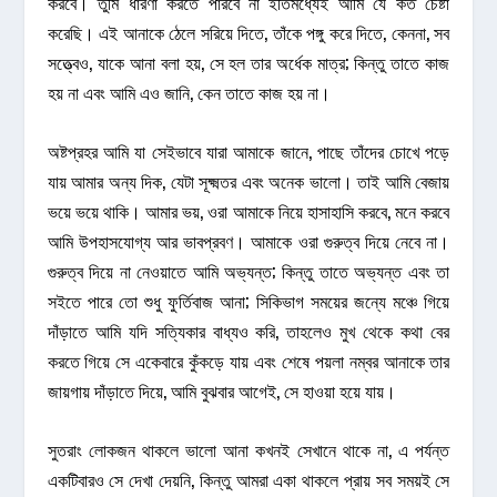
করবে। তুমি ধারণা করতে পারবে না ইতিমধ্যেই আমি যে কত চেষ্টা
করেছি। এই আনাকে ঠেলে সরিয়ে দিতে, তাঁকে পঙ্গু করে দিতে, কেননা, সব
সত্ত্বেও, যাকে আনা বলা হয়, সে হল তার অর্ধেক মাত্র; কিন্তু তাতে কাজ
হয় না এবং আমি এও জানি, কেন তাতে কাজ হয় না।
অষ্টপ্রহর আমি যা সেইভাবে যারা আমাকে জানে, পাছে তাঁদের চোখে পড়ে
যায় আমার অন্য দিক, যেটা সূক্ষ্মতর এবং অনেক ভালো। তাই আমি বেজায়
ভয়ে ভয়ে থাকি। আমার ভয়, ওরা আমাকে নিয়ে হাসাহাসি করবে, মনে করবে
আমি উপহাসযোগ্য আর ভাবপ্রবণ। আমাকে ওরা গুরুত্ব দিয়ে নেবে না।
গুরুত্ব দিয়ে না নেওয়াতে আমি অভ্যন্ত; কিন্তু তাতে অভ্যন্ত এবং তা
সইতে পারে তো শুধু ফুর্তিবাজ আনা; সিকিভাগ সময়ের জন্যে মঞ্চে গিয়ে
দাঁড়াতে আমি যদি সত্যিকার বাধ্যও করি, তাহলেও মুখ থেকে কথা বের
করতে গিয়ে সে একেবারে কুঁকড়ে যায় এবং শেষে পয়লা নম্বর আনাকে তার
জায়গায় দাঁড়াতে দিয়ে, আমি বুঝবার আগেই, সে হাওয়া হয়ে যায়।
সুতরাং লোকজন থাকলে ভালো আনা কখনই সেখানে থাকে না, এ পর্যন্ত
একটিবারও সে দেখা দেয়নি, কিন্তু আমরা একা থাকলে প্রায় সব সময়ই সে