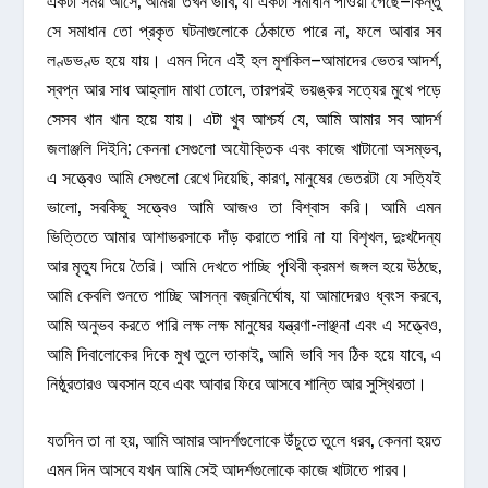
সে সমাধান তো প্রকৃত ঘটনাগুলোকে ঠেকাতে পারে না, ফলে আবার সব
লণ্ডভণ্ড হয়ে যায়। এমন দিনে এই হল মুশকিল–আমাদের ভেতর আদর্শ,
স্বপ্ন আর সাধ আহ্লাদ মাথা তোলে, তারপরই ভয়ঙ্কর সত্যের মুখে পড়ে
সেসব খান খান হয়ে যায়। এটা খুব আশ্চর্য যে, আমি আমার সব আদর্শ
জলাঞ্জলি দিইনি; কেননা সেগুলো অযৌক্তিক এবং কাজে খাটানো অসম্ভব,
এ সত্ত্বেও আমি সেগুলো রেখে দিয়েছি, কারণ, মানুষের ভেতরটা যে সত্যিই
ভালো, সবকিছু সত্ত্বেও আমি আজও তা বিশ্বাস করি। আমি এমন
ভিত্তিতে আমার আশাভরসাকে দাঁড় করাতে পারি না যা বিশৃখল, দুঃখদৈন্য
আর মৃত্যু দিয়ে তৈরি। আমি দেখতে পাচ্ছি পৃথিবী ক্রমশ জঙ্গল হয়ে উঠছে,
আমি কেবলি শুনতে পাচ্ছি আসন্ন বজ্রনির্ঘোষ, যা আমাদেরও ধ্বংস করবে,
আমি অনুভব করতে পারি লক্ষ লক্ষ মানুষের যন্ত্রণা-লাঞ্ছনা এবং এ সত্ত্বেও,
আমি দিবালোকের দিকে মুখ তুলে তাকাই, আমি ভাবি সব ঠিক হয়ে যাবে, এ
নিষ্ঠুরতারও অবসান হবে এবং আবার ফিরে আসবে শান্তি আর সুস্থিরতা।
যতদিন তা না হয়, আমি আমার আদর্শগুলোকে উঁচুতে তুলে ধরব, কেননা হয়ত
এমন দিন আসবে যখন আমি সেই আদর্শগুলোকে কাজে খাটাতে পারব।