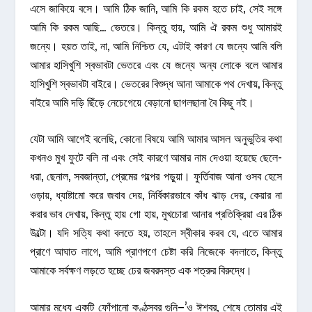
এসে জাকিয়ে বসে। আমি ঠিক জানি, আমি কি রকম হতে চাই, সেই সঙ্গে
আমি কি রকম আছি… ভেতরে। কিন্তু হায়, আমি ঐ রকম শুধু আমারই
জন্যে। হয়ত তাই, না, আমি নিশ্চিত যে, এটাই কারণ যে জন্যে আমি বলি
আমার হাসিখুশি স্বভাবটা ভেতরে এবং যে জন্যে অন্য লোকে বলে আমার
হাসিখুশি স্বভাবটা বাইরে। ভেতরের বিশুদ্ধ আনা আমাকে পথ দেখায়, কিন্তু
বাইরে আমি দড়ি ছিঁড়ে নেচেগেয়ে বেড়ানো ছাগলছানা বৈ কিছু নই।
যেটা আমি আগেই বলেছি, কোনো বিষয়ে আমি আমার আসল অনুভুতির কথা
কখনও মুখ ফুটে বলি না এবং সেই কারণে আমার নাম দেওয়া হয়েছে ছেলে-
ধরা, ছেনাল, সবজান্তা, প্রেমের গল্পের পড়ুয়া। ফুর্তিবাজ আনা ওসব হেসে
ওড়ায়, ধ্যাষ্টামো করে জবাব দেয়, নির্বিকারভাবে কাঁধ ঝাড় দেয়, কেয়ার না
করার ভাব দেখায়, কিন্তু হায় গো হায়, মুখচোরা আনার প্রতিক্রিয়া এর ঠিক
উল্টো। যদি সত্যি কথা বলতে হয়, তাহলে স্বীকার করব যে, এতে আমার
প্রাণে আঘাত লাগে, আমি প্রাণপণে চেষ্টা করি নিজেকে বদলাতে, কিন্তু
আমাকে সর্বক্ষণ লড়তে হচ্ছে ঢের জবরদস্ত এক শত্রুর বিরুদ্ধে।
আমার মধ্যে একটি ফোঁপানো কণ্ঠস্বর গুনি–’ও ঈশ্বর, শেষে তোমার এই