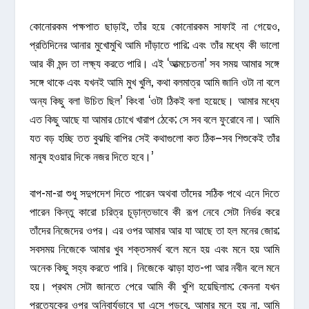
কোনোরকম পক্ষপাত ছাড়াই, তাঁর হয়ে কোনোরকম সাফাই না গেয়েও,
প্রতিদিনের আনার মুখোমুখি আমি দাঁড়াতে পারি; এবং তাঁর মধ্যে কী ভালো
আর কী মন্দ তা লক্ষ্য করতে পারি। এই ‘আত্মচেতনা’ সব সময় আমার সঙ্গে
সঙ্গে থাকে এবং যখনই আমি মুখ খুলি, কথা বলমাত্র আমি জানি ওটা না বলে
অন্য কিছু বলা উচিত ছিল’ কিংবা ‘ওটা ঠিকই বলা হয়েছে। আমার মধ্যে
এত কিছু আছে যা আমার চোখে খারাপ ঠেকে; সে সব বলে ফুরোবে না। আমি
যত বড় হচ্ছি তত বুঝছি বাপির সেই কথাগুলো কত ঠিক–সব শিশুকেই তাঁর
মানুষ হওয়ার দিকে নজর দিতে হবে।’
বাপ-মা-রা শুধু সদুপদেশ দিতে পারেন অথবা তাঁদের সঠিক পথে এনে দিতে
পারেন কিন্তু কারো চরিত্র চূড়ান্তভাবে কী রূপ নেবে সেটা নির্ভর করে
তাঁদের নিজেদের ওপর। এর ওপর আমার আর যা আছে তা হল মনের জোর;
সবসময় নিজেকে আমার খুব শক্তসমর্থ বলে মনে হয় এবং মনে হয় আমি
অনেক কিছু সহ্য করতে পারি। নিজেকে ঝাড়া হাত-পা আর নবীন বলে মনে
হয়। প্রথম সেটা জানতে পেরে আমি কী খুশি হয়েছিলাম; কেননা যখন
প্রত্যেকের ওপর অনিবার্যভাবে ঘা এসে পড়বে, আমার মনে হয় না, আমি