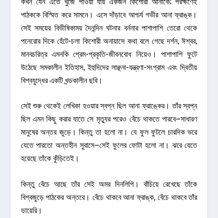
কখন যেন এতে খুঁজে পাওয়া যায় একজন কিশোরী আনাকে; পরক্ষণেই
পাঠককে বিস্মিত করে সামনে। এসে দাঁড়াবে আশ্চর্য গভীর আনা ফ্রাঙ্ক।
সেই সময়ের বিভীষিকাময় দৈনন্দিন ঘটনার বর্ননার পাশাপাশি তেরো থেকে
পনেরোর দিকে হেঁটে-চলা কিশোরী অনায়াসে কথা বলে গেছে দর্শন, ঈশ্বর,
মানবচরিত্র এমনকি প্রেম-প্রকৃতি-জীবনবোধ নিয়েও। পাশাপাশি ফুটে
উঠেছে সমকালীন ইতিহাস, ইহুদিদের লাঞ্ছনা-যন্ত্রণা-সংগ্রাম এবং দ্বিতীয়
বিশ্বযুদ্ধের একটি খন্ডকালীন ছবি।
সেই শুরু থেকেই লেখিকা হওয়ার স্বপ্ন ছিল আনা ফ্রাঙ্কের। তাঁর স্বপ্ন
ছিল এমন কিছু করার যাতে সে মৃত্যুর পরেও বেঁচে থাকতে পারবে–সাধারণ
মানুষের অন্তর জুড়ে। কিন্তু তা হলো না। যে ফুল ফুটলে চারদিক ভরে
যেতে পারতো অন্তহীন সুবাসে–সেই ফুলের ফোটা হলো না। ঝরে যেতে
হয়েছে তাঁকে কুঁড়িতেই।
কিন্তু বেঁচে আছে তাঁর সেই অমর দিনলিপি। বাঁচিয়ে রেখেছে তাঁকে
বিশ্বজুড়ে পাঠকের অন্তরে। বেঁচে থাকবে আনা ফ্রাঙ্ক, বেঁচে থাকবে তাঁর
ডায়েরি।