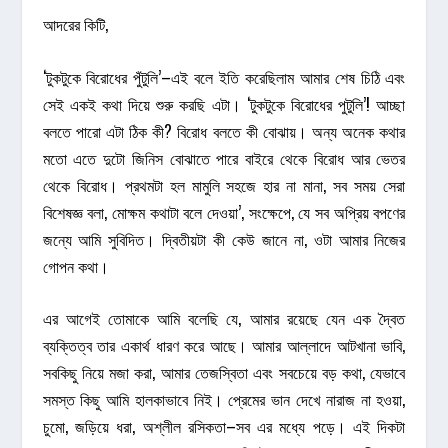
আদরের কিটি,
‘টুকটুকে বিরোধের পুঁটুলি’–এই বলে ইতি করেছিলাম আমার শেষ চিঠি এবং
সেই একই কথা দিয়ে শুরু করছি এটা। ‘টুকটুকে বিরোধের পুটুলি’! আচ্ছা
বলতে পারো এটা ঠিক কী? বিরোধ বলতে কী বোঝায়। অন্য অনেক কথার
মতো এতে দুটো জিনিস বোঝাতে পারে বাইরে থেকে বিরোধ আর ভেতর
থেকে বিরোধ। প্রথমটা হল মামুলি সহজে হার না মানা, সব সময় সেরা
বিশেষজ্ঞ বলা, মোক্ষম কথাটা বলে দেওয়া’, সংক্ষেপে, যে সব অপ্রিয় বপণের
জন্যে আমি সুবিদিত। দ্বিতীয়টা কী কেউ জানে না, ওটা আমার নিজের
গোপন কথা।
এর আগেই তোমাকে আমি বলেছি যে, আমার রয়েছে যেন এক দ্বৈত
ব্যক্তিত্ব তার একার্থ ধারণ করে আছে। আমার আল্লাদে আটখানা ভাবি,
সবকিছু নিয়ে মজা করা, আমার তেজস্বিতা এবং সবচেয়ে বড় কথা, যেভাবে
সমস্ত কিছু আমি হালকাভাবে নিই। প্রেমের ভান দেখে নারাজ না হওয়া,
চুমো, জড়িয়ে ধরা, অশ্লীল রসিকতা–সব এর মধ্যে পড়ে। এই দিকটা