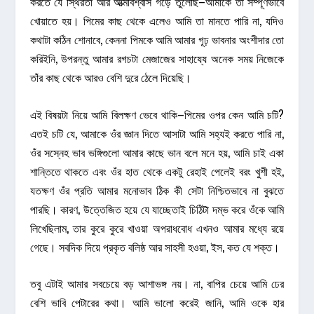
করতে যে স্থিরতা আর আত্মবিশ্বাস গড়ে তুলেছি–আমাকে তা সম্পূর্ণভাবে
খোয়াতে হয়। পিমের কাছ থেকে এলেও আমি তা মানতে পারি না, যদিও
কথাটা কঠিন শোনাবে, কেননা পিমকে আমি আমার গূঢ় ভাবনার অংশীদার তো
করিইনি, উপরন্তু আমার রগচটা মেজাজের সাহায্যে অনেক সময় নিজেকে
তাঁর কাছ থেকে আরও বেশি দুরে ঠেলে দিয়েছি।
এই বিষয়টা নিয়ে আমি বিলক্ষণ ভেবে থাকি–পিমের ওপর কেন আমি চটি?
এতই চটি যে, আমাকে ওঁর জ্ঞান দিতে আসাটা আমি সহ্যই করতে পারি না,
ওঁর সস্নেহ ভাব ভঙ্গিগুলো আমার কাছে ভান বলে মনে হয়, আমি চাই একা
শান্তিতে থাকতে এবং ওঁর হাত থেকে একটু রেহাই পেলেই বরং খুশী হই,
যতক্ষণ ওঁর প্রতি আমার মনোভাব ঠিক কী সেটা নিশ্চিতভাবে না বুঝতে
পারছি। কারণ, উত্তেজিত হয়ে যে যাচ্ছেতাই চিঠিটা দম্ভ করে ওঁকে আমি
লিখেছিলাম, তার কুরে কুরে খাওয়া অপরাধবোধ এখনও আমার মধ্যে রয়ে
গেছে। সবদিক দিয়ে প্রকৃত বলিষ্ঠ আর সাহসী হওয়া, ইস, কত যে শক্ত।
তবু এটাই আমার সবচেয়ে বড় আশাভঙ্গ নয়। না, বাপির চেয়ে আমি ঢের
বেশি ভাবি পেটারের কথা। আমি ভালো করেই জানি, আমি ওকে হার