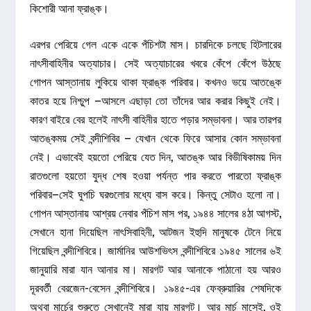
কিশোরী আনা ফ্রাঙ্ক।
এরপর পেরিয়ে গেল একে একে পঁচিশটা মাস। চারদিকে চলছে হিটলারের
নাৎসীবাহিনীর অত্যাচার। সেই অত্যাচারের খবরে কেঁপে কেঁপে উঠছে
গোপন আস্তানায় লুকিয়ে থাকা ফ্রাঙ্ক পরিবার। কখনও ভয়ে আতঙ্কে
কাতর হয়ে নিশ্চুপ –আসলে এছাড়া তো তাঁদের আর করার কিছুই নেই।
কারণ বাইরে বের হলেই নাৎসী বাহিনীর হাতে পড়ার সম্ভাবনা। আর তারপর
আতঙ্কময় সেই বন্দীশিবির – যেখান থেকে ফিরে আসার কোন সম্ভাবনা
নেই। এভাবেই হয়তো পেরিয়ে যেত দিন, আতঙ্ক আর বিভীষিকাময় দিন
রাতগুলো হয়তো যুদ্ধ শেষ হওয়া পর্যন্ত পার করতে পারতো ফ্রাঙ্ক
পরিবার–সেই ঘুপচি ঘরগুলোর মধ্যে বাস করে। কিন্তু সেটাও হলো না।
গোপন আস্তানায় আশ্রয় নেবার পঁচিশ মাস পর, ১৯৪৪ সালের ৪ঠা আগস্ট,
সেখানে হানা দিয়েছিল নাৎসিবাহিনী, আটজন ইহুদি মানুষকে টেনে নিয়ে
গিয়েছিল বন্দীশিবিরে। জার্মানির আউশভিৎস বন্দীশিবিরে ১৯৪৫ সালের ৬ই
জানুয়ারি মারা যান আনার মা। মারগট আর আনাকে পাঠানো হয় আরও
দূরবর্তী বেরজেন-বেসেন বন্দীশিবিরে। ১৯৪৫-এর ফেব্রুয়ারির শেষদিকে
অথবা মার্চের শুরুতে সেখানেই মারা যায় মারগট। আর মার্চ মাসেই, ওই