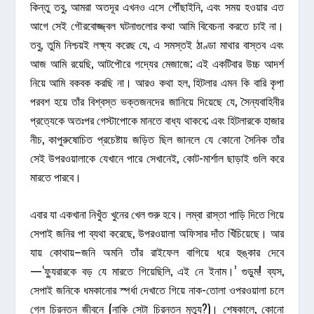
কিন্তু তবু, আমরা অতদূর এখনও এসে পৌঁছাইনি, এবং সময় হওয়ার এত
আগে সেই গৌরবোজ্জ্বল ঘটনাগুলোর কথা আমি বিবেচনা করতে চাই না।
তবু, তুমি নিশ্চয়ই লক্ষ্য করেছ যে, এ সমস্তই ঠাণ্ডা মাথার বাস্তব এবং
আজ আমি রয়েছি, আটপৌরে গদ্যের মেজাজে; এই একটিবার উচ্চ আদর্শ
নিয়ে আমি বকবক করছি না। আরও কথা হল, হিটলার এমন কি বারি কৃপা
পরবশ হয়ে তাঁর বিশ্বস্ত ভক্তজনদের জানিয়ে দিয়েছে যে, সৈন্যবাহিনীর
প্রত্যেকে অতঃপর গেস্টাপোকে মানতে বাধ্য থাকবে; এবং হিটলারকে হাজার
নীচ, কাপুরুষোচিত প্রচেষ্টায় জড়িত ছিল জানলে যে কোনো সৈনিক তাঁর
সেই উপরওয়ালাকে যেখানে পারে সেখানেই, কোট-মার্শাল ছাড়াই গুলি করে
মারতে পারবে।
এবার যা একখানা নিখুঁত খুনের খেল শুরু হবে। লম্বা রাস্তা পাড়ি দিতে গিয়ে
সেপাই জনির পা ব্যথা করেছে, উপরওয়ালা অফিসার দাঁত খিঁচিয়েছে। আর
যায় কোথায়–জনি অমনি তাঁর রাইফেল বাগিয়ে ধরে হুঙ্কার দেবে
—‘ফ্যুরারকে বড় যে মারতে গিয়েছিলি, এই নে ইনাম।’ গুড়ুম! ব্যস,
সেপাই জনিকে ধমকানোর স্পর্ধা দেখাতে গিয়ে নাক-তোলা ওপরওয়ালা চলে
গেল চিরন্তন জীবনে (নাকি সেটা চিরন্তন মৃত্যু?)। শেষকালে, কোনো