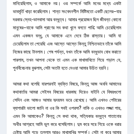
মানিয়েছিলাম, ও আমাকে নয়। ওর সম্পর্কে আমি মনের মধ্যে একটা
ভাবমূর্তি খাড়া করেছিলাম। শান্ত সংবেদনশীল মিষ্টিমতো একটি ছেলের–যার
দরকার স্নেহ-ভালবাসা আর বন্ধুত্ব। আমার প্রয়োজন ছিল জীবন্ত কোনো
মানুষের–যাকে আমি প্রাণের সব কথা খুলে বলতে পারি; আমি চেয়েছিলাম
এমন একজন বন্ধু, যে আমাকে এনে দেবে ঠিক রাস্তায়। আমি যা
চেয়েছিলাম তা পেয়েছি এবং আস্তে আস্তে কিন্তু নিশ্চিতভাবে তাঁকে আমি
নিজের কাছে টানলাম। শেষ পর্যন্ত, যখন তাঁকে আমি বন্ধুভাব বোধ করাতে
পারলাম, তখন আপনা থেকে তা এমন এক মাখামাখিতে গিয়ে গড়াল যে,
পুনর্বিবেচনায় বুঝলাম, সেটা অতটা হতে দেওয়া আমার উচিত হয়নি।
আমরা কথা বলেছি যারপরনাই ব্যক্তি বিষয়ে, কিন্তু আজ অবধি আমাদের
কথাবার্তায় আমরা সেইসব বিষয়ের ধারকাছ দিয়েও যাইনি যে বিষয়গুলো
সেদিন এবং আজও আমার হৃদয়মন ভরে রেখেছে। আমি এখনও পেটারের
ব্যাপারটা ভালো জানি না ওর কি সবই ওপরসা? নাকি ও এখনও লজ্জা পায়,
এমন কি আমাকেও? কিন্তু সে কথা থাক, সত্যিকার বন্ধুত্ব পাতানোর
অধীর আগ্রহে আমি ভুল করে বসেছিলাম। দুম করে সরে গিয়ে ওকে ধরার
চেষ্টায় আমি গড়ে তুললাম আরও মাখামাখির সম্পর্ক। সেটা না করে আমার