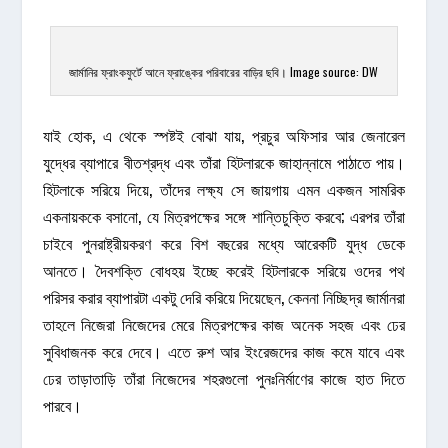
জার্মানির ফ্রাংকফুর্টে আনে ফ্রাঙ্কের পরিবারের বাড়ির ছবি। Image source: DW
যাই হোক, এ থেকে স্পষ্টই বোঝা যায়, প্রচুর অফিসার আর জেনারেল
যুদ্ধের ব্যাপারে বীতশ্রদ্ধ এবং তাঁরা হিটলারকে জাহান্নামে পাঠাতে পায়।
হিটলাকে সরিয়ে দিয়ে, তাঁদের লক্ষ্য সে জায়গায় এমন একজন সামরিক
একনায়ককে বসানো, যে মিত্রপক্ষের সঙ্গে শান্তিচুক্তি করবে; এরপর তাঁরা
চাইবে পুনরাষ্ট্রীয়করণ করে বিশ বছরের মধ্যে আরেকটি যুদ্ধ ডেকে
আনতে। দৈবশক্তি বোধহয় ইচ্ছে করেই হিটলারকে সরিয়ে ওদের পথ
পরিসর করার ব্যাপারটা একটু দেরি করিয়ে দিয়েছেন, কেননা নিচ্ছিদ্র জার্মানরা
তাহলে নিজেরা নিজেদের মেরে মিত্রপক্ষের কাজ অনেক সহজ এবং ঢের
সুবিধাজনক করে দেবে। এতে রুশ আর ইংরেজদের কাজ কমে যাবে এবং
ঢের তাড়াতাড়ি তাঁরা নিজেদের শহরগুলো পুনঃনির্মাণের কাজে হাত দিতে
পারবে।