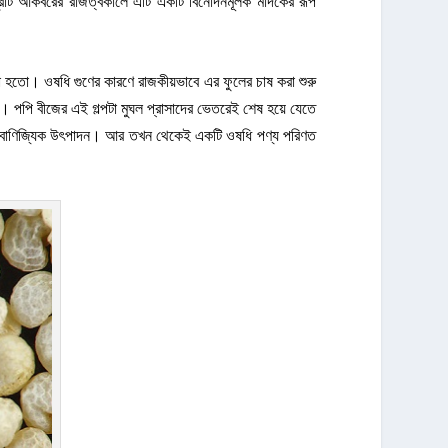
াট আকবরের রাজত্বকালে এটি একটি বিনোদনমূলক মাদকের রূপ
য়া হতো। ওষধি গুণের কারণে রাজকীয়ভাবে এর ফুলের চাষ করা শুরু
া। পপি বীজের এই গল্পটা মুঘল প্রাসাদের ভেতরেই শেষ হয়ে যেতে
ের বাণিজ্যিক উৎপাদন। আর তখন থেকেই একটি ওষধি পণ্য পরিণত