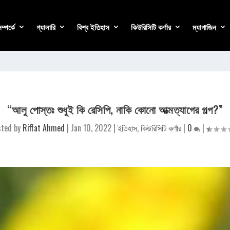
্পর্কে
গ্যালারি
বিশ্ব ইতিহাস
কিউরিসিটি কর্ণার
ম্যাগাজিন
“আলু পোস্তঃ শুধুই কি রেসিপি, নাকি কোনো আত্মত্যাগের গল্প?”
sted by
Riffat Ahmed
|
Jan 10, 2022
|
ইতিহাস
,
কিউরিসিটি কর্ণার
|
0
|