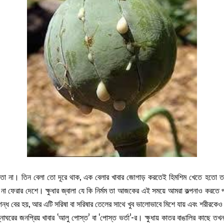
ো না। তিন বেলা তো দূরে থাক, এক বেলার খাবার জোগাড় করতেই হিমশিম খেতে হতো তাদের
 ফেরার দেশে। ক্ষুধার জ্বালা যে কি নির্মম তা আজকের এই সময়ে আমরা কল্পনাও করতে
্ধ বের হয়, আর এটি সরিষা বা সরিষার তেলের সাথে খুব ভালোভাবে মিশে যায় এবং শরীরকেও ঠা
ন্নাঘরের জনপ্রিয় খাবার ‘আলু পোস্ত’ বা ‘পোস্ত ভর্তা’-র। ক্ষুধায় কাতর বাঙালির কাছে