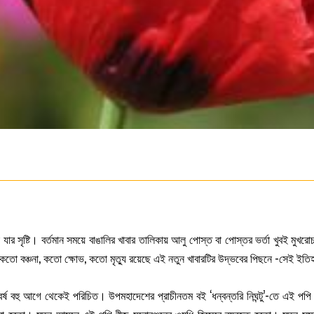
 যার সৃষ্টি। বর্তমান সময়ে বাঙালির খাবার তালিকায় আলু পোস্ত বা পোস্তর ভর্তা খুবই মু
 কতো বঞ্চনা, কতো ক্ষোভ, কতো মৃত্যু রয়েছে এই নতুন খাবারটির উদ্ভবের পিছনে -সেই ইতি
বর্ষ বহু আগে থেকেই পরিচিত। উপমহাদেশের প্রাচীনতম বই ‘ধন্বন্তরি নিঘন্টু’-তে এই পপি