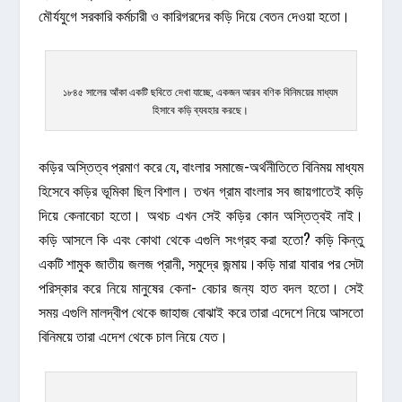
মৌর্যযুগে সরকারি কর্মচারী ও কারিগরদের কড়ি দিয়ে বেতন দেওয়া হতো।
১৮৪৫ সালের আঁকা একটি ছবিতে দেখা যাচ্ছে, একজন আরব বণিক বিনিময়ের মাধ্যম
হিসাবে কড়ি ব্যবহার করছে।
কড়ির অস্তিত্ব প্রমাণ করে যে, বাংলার সমাজে-অর্থনীতিতে বিনিময় মাধ্যম
হিসেবে কড়ির ভূমিকা ছিল বিশাল। তখন গ্রাম বাংলার সব জায়গাতেই কড়ি
দিয়ে কেনাবেচা হতো। অথচ এখন সেই কড়ির কোন অস্তিত্বই নাই।
কড়ি আসলে কি এবং কোথা থেকে এগুলি সংগ্রহ করা হতো? কড়ি কিন্তু
একটি শামুক জাতীয় জলজ প্রানী, সমুদ্রে জন্মায়।কড়ি মারা যাবার পর সেটা
পরিস্কার করে নিয়ে মানুষের কেনা- বেচার জন্য হাত বদল হতো। সেই
সময় এগুলি মালদ্বীপ থেকে জাহাজ বোঝাই করে তারা এদেশে নিয়ে আসতো
বিনিময়ে তারা এদেশ থেকে চাল নিয়ে যেত।