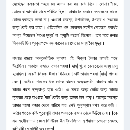
দেখেছেন কলকাতা শহরে কর আদায় করা হয় কড়ি দিয়ে। সোনার টাকা,
মোহর বা আশরফি নামে পরিচিত ছিল। সাধারণত বাজারে লেনদেনের কাজে
মোহর ব্যাবহার হতো না। এগুলো রাজস্ব, উপঢৌকন, উপহার ও সঞ্চয়ের
জন্য তৈরি করা হতো। ঐতিহাসিক খান মোহাম্মদ মহসীন মোহরকে যথার্থই
আখ্যা দিয়েছেন ‘সখের মুদ্রা’ বা ‘ফ্যান্সি কয়েন’ হিসেবে। তার মতে রুপার
সিক্কাই ছিল প্রকৃতপক্ষে বড় ধরনের লেনদেনের জন্য বৈধ মুদ্রা।
বাংলার রমরমা আন্তর্জাতিক ব্যাবসা এই সিক্কা টাকার ওপরই গড়ে
উঠেছিল। প্রথমে বাজারে তামার পয়সা ( দাম) খুচরা কেনাবেচার জন্য চালু
হয়েছিল। একটি সিক্কা টাকার বিনিময়ে ৪০টি তামার পয়সা (দাম) পাওয়া
যেত। আঠারো শতকের শুরু থেকে বাংলার অভ্যন্তরীণ বাজারে দাম বা
তামার পয়সা দুষ্প্রাপ্য হয়ে ওঠে। এ সময়ে অস্ত্র তৈরির জন্য তামার
ব্যবহার বেড়ে যাওয়ায় ‘দাম’ তৈরির জন্য তামায় টান পড়ে। আস্তে আস্তে
তামার পয়সা বাজার থেকে হারিয়ে যায়, সেই শূন্যস্থান দখল করে কড়ি।
আঠার শতকে কড়ি পুরোপুরি তামার পয়সাকে বাজার থেকে উঠিয়ে দেয়। (কে
এম মহসীন—এ বেঙ্গল ডিস্ট্রিক ইন ট্রানজিশন: মুর্শিদাবাদ ১৭৬৫-১৭৯৩,
এশিয়াটি সোসাইটি অব বেঙ্গল)