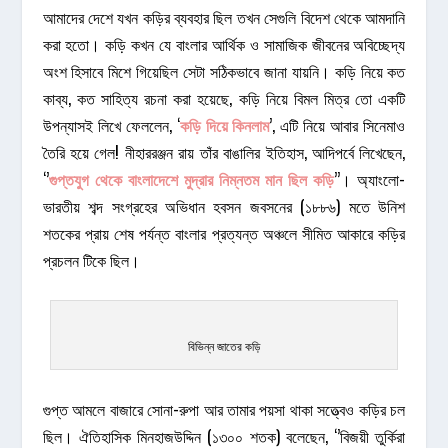
আমাদের দেশে যখন কড়ির ব্যবহার ছিল তখন সেগুলি বিদেশ থেকে আমদানি
করা হতো। কড়ি কখন যে বাংলার আর্থিক ও সামাজিক জীবনের অবিচ্ছেদ্য
অংশ হিসাবে মিশে গিয়েছিল সেটা সঠিকভাবে জানা যায়নি। কড়ি নিয়ে কত
কাব্য, কত সাহিত্য রচনা করা হয়েছে, কড়ি নিয়ে বিমল মিত্র তো একটি
উপন্যাসই লিখে ফেললেন, ‘
কড়ি দিয়ে কিনলাম
’, এটি নিয়ে আবার সিনেমাও
তৈরি হয়ে গেল! নীহাররঞ্জন রায় তাঁর বাঙালির ইতিহাস, আদিপর্বে লিখেছেন,
‘’
গুপ্তযুগ থেকে বাংলাদেশে মুদ্রার নিম্নতম মান ছিল কড়ি
’’। অ্যাংলো-
ভারতীয় শব্দ সংগ্রহের অভিধান হবসন জবসনের (১৮৮৬) মতে উনিশ
শতকের প্রায় শেষ পর্যন্ত বাংলার প্রত্যন্ত অঞ্চলে সীমিত আকারে কড়ির
প্রচলন টিকে ছিল।
বিভিন্ন জাতের কড়ি
গুপ্ত আমলে বাজারে সোনা-রুপা আর তামার পয়সা থাকা সত্ত্বেও কড়ির চল
ছিল। ঐতিহাসিক মিনহাজউদ্দিন (১৩০০ শতক) বলেছেন, ‘’বিজয়ী তুর্কিরা