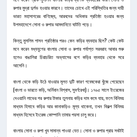
রুপার মুদ্রা দুর্লভ হওয়ার কারনে। তাদের চোখে এই পরিস্থিতির জন্য দায়ী
ভারত মহাসাগরের বাণিজ্যে, আরবদের অধিকার প্রতিষ্ঠা হওয়ার জন্য
উপমহাদেশে সোনা ও রুপার আমদানিতে ঘাটতি পড়ে।
কিন্তু মুসলিম শাসন প্রতিষ্ঠার পরও কেন কড়ির ব্যবহার ছিল? কেউ কেউ
মনে করেন মধ্যযুগের বাংলায় সোনা ও রুপার পর্যাপ্ত সরবরাহ আবার শুরু
হলেও বাঙালিরা চিরাচরিত অভ্যাসের বশে কড়ির ব্যবহার থেকে সরে
আসেনি।
বাংলা থেকে কড়ি উঠে যাওয়ার মূলত দুটি কারণ গবেষকেরা খুঁজে পেয়েছেন
(বাংলা ও ভারতে কড়ি, অর্নিবান বিশ্বাস, সুবর্ণরেখা)। ১৭৬৫ সালে ইংরেজের
দেওয়ানি লাভের পর রুপার টাকার তুলনায় কড়ির দাম কমে যায়, ফলে বিনিময়
মাধ্যম হিসাবে কড়ির আর কানাকড়িও মূল্য থাকেনা, তখন বিকল্প বিনিময়
মাধ্যম হিসেবে ইংরেজ কোম্পানি তামার পয়সা চালু করে।
বাংলায় সোনা ও রুপা খুব সামান্য পাওয়া যেত। সোনা ও রুপার প্রায় সবটাই