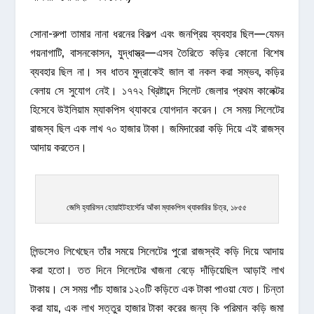
সোনা-রুপা তামার নানা ধরনের বিকল্প এবং জনপ্রিয় ব্যবহার ছিল—যেমন
গয়নাগাটি, বাসনকোসন, যুদ্ধাস্ত্র—এসব তৈরিতে কড়ির কোনো বিশেষ
ব্যবহার ছিল না। সব ধাতব মুদ্রাকেই জাল বা নকল করা সম্ভব, কড়ির
বেলায় সে সুযোগ নেই। ১৭৭২ খ্রিষ্টাব্দে সিলেট জেলার প্রথম কালেক্টর
হিসেবে উইলিয়াম ম্যাকপিস থ্যাকরে যোগদান করেন। সে সময় সিলেটের
রাজস্ব ছিল এক লাখ ৭০ হাজার টাকা। জমিদারেরা কড়ি দিয়ে এই রাজস্ব
আদায় করতেন।
জেসি হ্যারিসন হোয়াইটহার্স্টের আঁকা ম্যাকপিস থ্যাকারির চিত্র, ১৮৫৫
লিন্ডসেও লিখেছেন তাঁর সময়ে সিলেটের পুরো রাজস্বই কড়ি দিয়ে আদায়
করা হতো। তত দিনে সিলেটের খাজনা বেড়ে দাঁড়িয়েছিল আড়াই লাখ
টাকায়। সে সময় পাঁচ হাজার ১২০টি কড়িতে এক টাকা পাওয়া যেত। চিন্তা
করা যায়, এক লাখ সত্তুর হাজার টাকা করের জন্য কি পরিমান কড়ি জমা