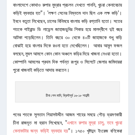
বাংলাদেশে কোথাও রুপার মুদ্রার প্রচলন দেখতে পাননি, খুচরা কেনাবেচায়
কড়িই ব্যবহার হত’’। ‘লক্ষণ সেনের নিম্নতম দান ছিল এক লক্ষ কড়ি’।
ইবনে বতুতা লিখেছেন, চালের বিনিময়ে বাংলায় কড়ি রপ্তানি হতো। সতের
শতকে পাইরান্ড ডি লাডেন্স জাহাজডুবির শিকার হয়ে মালদ্বীপে দুই বছর
আটকা পড়েছিলেন। তিনি বছরে ৩০ থেকে ৪০টি জাহাজকে শুধু কড়ি
বোঝাই হয়ে বাংলার দিকে রওনা হতে দেখেছিলেন। আবার আবুল ফজল
বলছেন, মুঘল আমলে কোন কোন অঞ্চলে কড়ির দিয়ে খাজনা নেওয়া হতো।
কোম্পানি আমলের প্রথম দিক পর্যন্ত রংপুর ও সিলেটে জেলার জমিদাররা
পুরো খাজনাই কড়িতে আদায় করতেন।
চীনা শেল মানি, খ্রিস্টপূর্ব ১৬-১৮ শতাব্দী
পনের শতকে সুলতান গিয়াসউদ্দীন আজম শাহের সময়ে গৌড় ভ্রমণকারী
চীনা রাজদূত মা হুয়ান লিখেছেন, ‘’
এখানে রুপার মুদ্রা চালু, তবে খুচরা
কেনাকাটার জন্য কড়িই ব্যবহার হয়
’’। ১৭৫০ খৃষ্টাব্দে ইংরেজ বণিকেরা