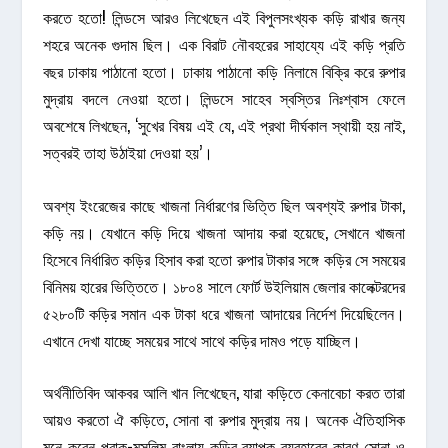
করতে হতো! লিন্ডসে আরও লিখেছেন এই বিপুলসংখ্যক কড়ি রাখার জন্য
শহরে অনেক গুদাম ছিল। এক বিরাট নৌবহরের সাহায্যে এই কড়ি প্রতি
বছর ঢাকায় পাঠানো হতো। ঢাকায় পাঠানো কড়ি নিলামে বিক্রি করে রুপার
মুদ্রায় বদলে নেওয়া হতো। লিন্ডসে সাহেব স্বস্তির নিঃশ্বাস ফেলে
অবশেষে লিখছেন, ‘সুখের বিষয় এই যে, এই প্রথা দীর্ঘকাল স্থায়ী হয় নাই,
সত্বরই তাহা উঠাইয়া দেওয়া হয়’।
অবশ্য ইংরেজের কাছে খাজনা নির্ধারণের ভিত্তি ছিল অবশ্যই রুপার টাকা,
কড়ি নয়। যেখানে কড়ি দিয়ে খাজনা আদায় করা হয়েছে, সেখানে খাজনা
হিসেবে নির্ধারিত কড়ির হিসাব করা হতো রুপার টাকার সঙ্গে কড়ির সে সময়ের
বিনিময় হারের ভিত্তিতে। ১৮০৪ সালে ফোর্ট উইলিয়াম জেলার কালেক্টরদের
৫২৮০টি কড়ির সমান এক টাকা ধরে খাজনা আদায়ের নির্দেশ দিয়েছিলেন।
এখানে দেখা যাচ্ছে সময়ের সাথে সাথে কড়ির দামও পড়ে যাচ্ছিল।
অর্থনীতিবিদ আকবর আলি খান লিখেছেন, যারা কড়িতে কেনাবেচা করত তারা
আয়ও করতো ঐ কড়িতে, সোনা বা রুপার মুদ্রায় নয়। অনেক ঐতিহাসিক
মনে করেন প্রাক-মুসলিম বাংলায় কড়ির ব্যাপক ব্যবহারের কারণ সোনা ও