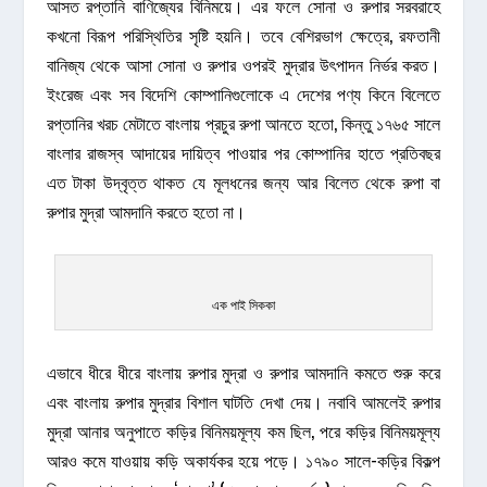
আসত রপ্তানি বাণিজ্যের বিনিময়ে। এর ফলে সোনা ও রুপার সরবরাহে
কখনো বিরূপ পরিস্থিতির সৃষ্টি হয়নি। তবে বেশিরভাগ ক্ষেত্রে, রফতানী
বানিজ্য থেকে আসা সোনা ও রুপার ওপরই মুদ্রার উৎপাদন নির্ভর করত।
ইংরেজ এবং সব বিদেশি কোম্পানিগুলোকে এ দেশের পণ্য কিনে বিলেতে
রপ্তানির খরচ মেটাতে বাংলায় প্রচুর রুপা আনতে হতো, কিন্তু ১৭৬৫ সালে
বাংলার রাজস্ব আদায়ের দায়িত্ব পাওয়ার পর কোম্পানির হাতে প্রতিবছর
এত টাকা উদ্বৃত্ত থাকত যে মূলধনের জন্য আর বিলেত থেকে রুপা বা
রুপার মুদ্রা আমদানি করতে হতো না।
এক পাই সিককা
এভাবে ধীরে ধীরে বাংলায় রুপার মুদ্রা ও রুপার আমদানি কমতে শুরু করে
এবং বাংলায় রুপার মুদ্রার বিশাল ঘাটতি দেখা দেয়। নবাবি আমলেই রুপার
মুদ্রা আনার অনুপাতে কড়ির বিনিময়মূল্য কম ছিল, পরে কড়ির বিনিময়মূল্য
আরও কমে যাওয়ায় কড়ি অকার্যকর হয়ে পড়ে। ১৭৯০ সালে-কড়ির বিকল্প