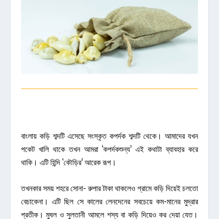
বাংলায় কড়ি শব্দটি এসেছে সংস্কৃত কপর্দক শব্দটি থেকে। আমাদের যখন
পকেট খালি থাকে তখন আমরা ‘কপর্দকশুন্য’ এই কথাটা ব্যাবহার করে
থাকি। এটি হিন্দি ‘কৌড়ির’ আরেক রূপ।
তখনকার সময় শহরে সোনা- রুপার টাকা থাকলেও গ্রামে কড়ি দিয়েই চলতো
বেচাকেনা। এটি ছিল সে কালের লেনদেনের সবচেয়ে কম-মানের মুদ্রার
প্রতীক। মুঘল ও সুলতানী আমলে শস্য বা কড়ি দিয়েও কর দেয়া যেত।