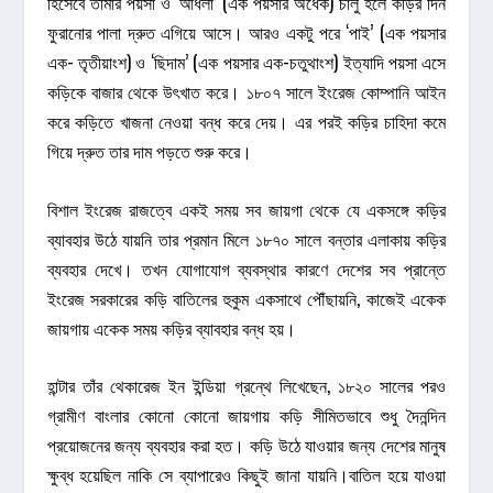
হিসেবে তামার পয়সা ও ‘আধলা’ (এক পয়সার অর্ধেক) চালু হলে কড়ির দিন
ফুরানোর পালা দ্রুত এগিয়ে আসে। আরও একটু পরে ‘পাই’ (এক পয়সার
এক- তৃতীয়াংশ) ও ‘ছিদাম’ (এক পয়সার এক-চতুথাংশ) ইত্যাদি পয়সা এসে
কড়িকে বাজার থেকে উৎখাত করে। ১৮০৭ সালে ইংরেজ কোম্পানি আইন
করে কড়িতে খাজনা নেওয়া বন্ধ করে দেয়। এর পরই কড়ির চাহিদা কমে
গিয়ে দ্রুত তার দাম পড়তে শুরু করে।
বিশাল ইংরেজ রাজত্বে একই সময় সব জায়গা থেকে যে একসঙ্গে কড়ির
ব্যাবহার উঠে যায়নি তার প্রমান মিলে ১৮৭০ সালে বন্তার এলাকায় কড়ির
ব্যবহার দেখে। তখন যোগাযোগ ব্যবস্থার কারণে দেশের সব প্রান্তে
ইংরেজ সরকারের কড়ি বাতিলের হুকুম একসাথে পৌঁছায়নি, কাজেই একেক
জায়গায় একেক সময় কড়ির ব্যাবহার বন্ধ হয়।
হান্টার তাঁর থেকারেজ ইন ইন্ডিয়া গ্রন্থে লিখেছেন, ১৮২০ সালের পরও
গ্রামীণ বাংলার কোনো কোনো জায়গায় কড়ি সীমিতভাবে শুধু দৈনন্দিন
প্রয়োজনের জন্য ব্যবহার করা হত। কড়ি উঠে যাওয়ার জন্য দেশের মানুষ
ক্ষুব্ধ হয়েছিল নাকি সে ব্যাপারেও কিছুই জানা যায়নি।বাতিল হয়ে যাওয়া