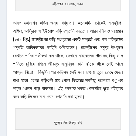
কড়ি গণনা করা হচ্ছে, ১৮৯৫
ভারত মহাসাগর কড়ির জন্য বিখ্যাত। অনেকদিন থেকেই মালদ্বীপ-
এশিয়া, আফ্রিকা ও ইউরোপ কড়ি রপ্তানি করতো। আরব বণিক সোলায়মান
(৮৫১ খ্রি.) মালদ্বীপের কড়ি সংগ্রহের একটি সাশ্রয়ী এবং কম পরিশ্রমের
পদ্ধতি আবিষ্কারের কাহিনি শুনিয়েছেন। মালদ্বীপের সমুদ্র উপকূলে
যেখানে পানির গভীরতা কম থাকে, সেখানে নারকেলের পাতাসহ কিছু ডাল
পানিতে চুবিয়ে রাখলে জীবন্ত সামুদ্রিক কড়ি ঝাঁকে ঝাঁকে সেই ডালে
আশ্রয় নিতো। কিছুদিন পর কড়িসহ সেই ডাল ডাঙায় তুলে রোদে ফেলে
রাখা হতো এরপর কড়িগুলি মরে গেলে ভিতরের সবকিছু পচেগলে শুধু এর
শক্ত খোলস পড়ে থাকতো। এই চকচকে শক্ত খোলসটিই ধুয়ে পরিষ্কার
করে কড়ি হিসেবে নানা দেশে রপ্তানি করা হতো।
সুমুদ্রর নিচে জীবন্ত কড়ি