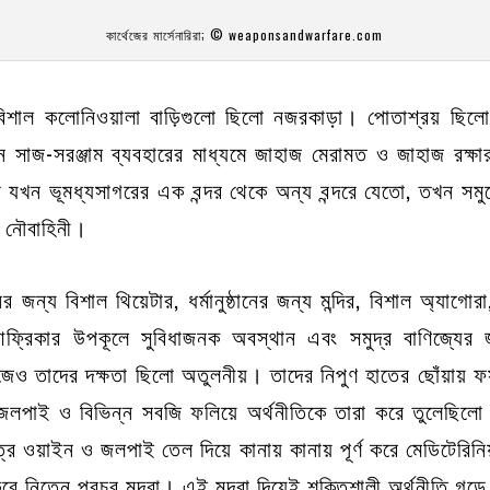
কার্থেজের মার্সেনারিরা; © weaponsandwarfare.com
ে বিশাল কলোনিওয়ালা বাড়িগুলো ছিলো নজরকাড়া। পোতাশ্রয় ছিল
ন সাজ-সরঞ্জাম ব্যবহারের মাধ্যমে জাহাজ মেরামত ও জাহাজ রক্
যখন ভূমধ্যসাগরের এক বন্দর থেকে অন্য বন্দরে যেতো, তখন সমুদ্রে
তো নৌবাহিনী।
জন্য বিশাল থিয়েটার, ধর্মানুষ্ঠানের জন্য মন্দির, বিশাল অ্যাগ
 আফ্রিকার উপকূলে সুবিধাজনক অবস্থান এবং সমুদ্র বাণিজ্যে
াজেও তাদের দক্ষতা ছিলো অতুলনীয়। তাদের নিপুণ হাতের ছোঁয়ায়
র, জলপাই ও বিভিন্ন সবজি ফলিয়ে অর্থনীতিকে তারা করে তুলেছি
ত্র ওয়াইন ও জলপাই তেল দিয়ে কানায় কানায় পূর্ণ করে মেডিটেরিন
ে নিতেন প্রচুর মুদ্রা। এই মুদ্রা দিয়েই শক্তিশালী অর্থনীতি গড়