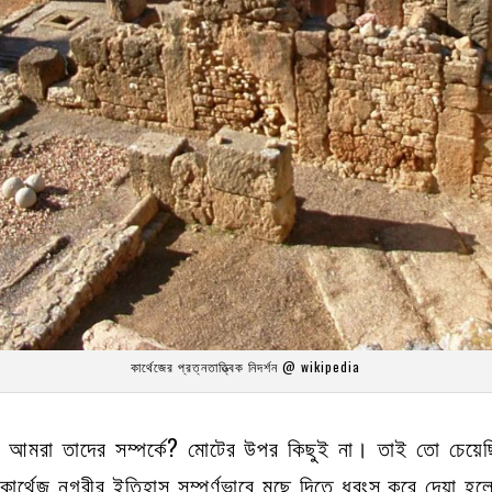
কার্থেজের প্রত্নতাত্ত্বিক নিদর্শন @ wikipedia
নি আমরা তাদের সম্পর্কে? মোটের উপর কিছুই না। তাই তো চেয়
কার্থেজ নগরীর ইতিহাস সম্পূর্ণভাবে মুছে দিতে ধ্বংস করে দেয়া হল