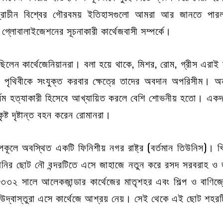
় প্রাচীন বিশ্বের গৌরবময় ইতিহাসগুলো আমরা আর জানতে পার
লোবালাইজেশনের সূচনাকারী কার্থেজবাসী সম্পর্কে।
ডার ছিলেন কার্থেজেনিয়ানরা। বলা হয়ে থাকে, মিশর, রোম, গ্রীস এরা
। পৃথিবীকে সংযুক্ত করবার ক্ষেত্রে তাদের অবদান অপরিসীম। 
 নির্মম হত্যাকারী হিসেবে আখ্যায়িত করলে বেশি শোভনীয় হতো। 
্ট দৃষ্টান্ত বহন করেন রোমানরা।
লে অবস্থিত একটি ফিনিশীয় নগর রাষ্ট্র (বর্তমান তিউনিস)। খ্রিষ্টপ
োনির ছোট নৌ বন্দরটিতে এসে জাহাজে নতুন করে রসদ সরবরাহ ও জা
র্ব ৩৩২ সালে আলেকজান্ডার কার্থেজের মাতৃশহর এবং শিল্প ও বাণিজ্
 উদ্বাস্তুরা এসে কার্থেজে আশ্রয় নেয়। সেই থেকে এই ছোট শহর