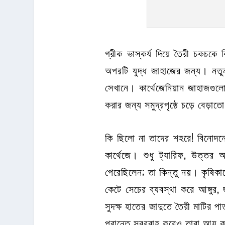
গ্রীক ভাস্কর্য দিয়ে তৈরী চকচক
অপরটি যুদ্ধ জাহাজের জন্য। নতু
সেখানে। কার্থেজেনিয়ান জাহাজগুলো 
করার জন্য সমুদ্রপৃষ্ঠে চড়ে বেড়া
কি ছিলো না তাদের শহরে! বিনোদনের 
কার্থেজে। শুধু ট্যারিফ, উত্তর
পেরেছিলেন; তা কিন্তু নয়। কৃষিক
কেটে সেচের ব্যবস্থা করে আঙ্গু
সুদক্ষ হাতের জাদুতে তৈরী মাটির পা
প্রান্তে সরবরাহ করেও তারা আয় কর