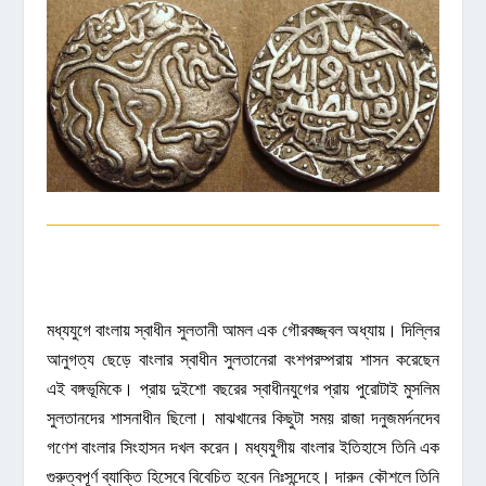
মধ্যযুগে
বাংলায় স্বাধীন সুলতানী আমল এক গৌরবজ্জ্বল অধ্যায়। দিল্লির
আনুগত্য ছেড়ে বাংলার স্বাধীন সুলতানেরা বংশপরম্পরায় শাসন করেছেন
এই বঙ্গভূমিকে। প্রায় দুইশো বছরের স্বাধীনযুগের প্রায় পুরোটাই মুসলিম
সুলতানদের শাসনাধীন ছিলো। মাঝখানের কিছুটা সময় রাজা দনুজমর্দনদেব
গণেশ বাংলার সিংহাসন দখল করেন। মধ্যযুগীয় বাংলার ইতিহাসে তিনি এক
গুরুত্বপূর্ণ ব্যাক্তি হিসেবে বিবেচিত হবেন নিঃসন্দেহে। দারুন কৌশলে তিনি