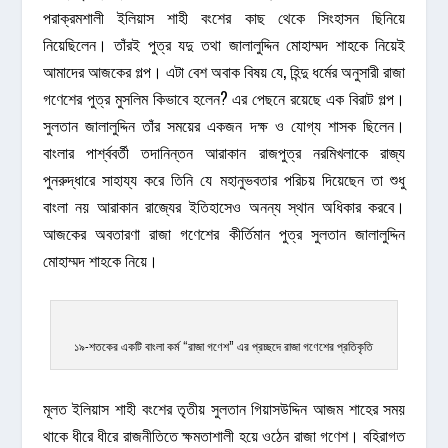
পরাক্রমশালী ইলিয়াস শাহী বংশের কাছ থেকে সিংহাসন ছিনিয়ে
নিয়েছিলেন। তাঁরই পুত্র যদু তথা জালালুদ্দিন মোহাম্মদ শাহকে নিয়েই
আমাদের আজকের গল্প। এটা বেশ অবাক বিষয় যে, হিন্দু ধর্মের অনুসারী
রাজা
গণেশের
পুত্র মুসলিম কিভাবে হলেন? এর পেছনে রয়েছে এক বিরাট গল্প।
সুলতান জালালুদ্দিন তাঁর সময়ের একজন দক্ষ ও যোগ্য শাসক ছিলেন।
বাংলার পার্শ্ববর্তী তদানিন্তন আরাকান রাজপুত্র নরমিখলাকে রাজ্য
পুনরুদ্ধারে সাহায্য করে তিনি যে মহানুভবতার পরিচয় দিয়েছেন তা শুধু
বাংলা নয় আরাকান রাজ্যের ইতিহাসেও অনন্য স্থান অধিকার করবে।
আজকের অবতারণা রাজা গণেশের কীর্তিমান পুত্র সুলতান জালালুদ্দিন
মোহাম্মদ শাহকে নিয়ে।
১৯-শতকের একটি বাংলা কর্ম “রাজা গণেশ” এর প্রচ্ছদে রাজা গণেশের প্রতিকৃতি
মূলত ইলিয়াস শাহী বংশের তৃতীয় সুলতান গিয়াসউদ্দিন আজম শাহের সময়
থাকে ধীরে ধীরে রাজনীতিতে ক্ষমতাশালী হয়ে ওঠেন রাজা গণেশ। বহিরাগত