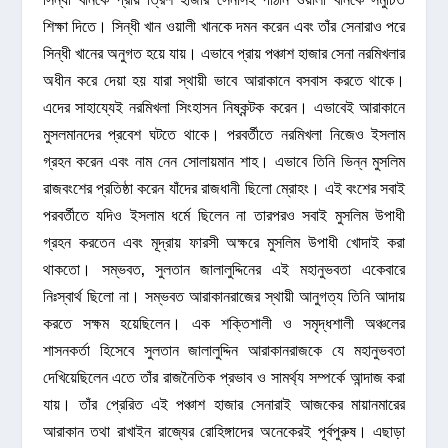
শিক্ষা দিতে। সিন্ধী খান ওয়ালী খানকে দমন করেন এবং তাঁর সেনারাও পরে
সিন্ধী খানের অনুগত হয়ে যায়। এভাবে প্রায় পঞ্চাশ হাজার সেনা নরমিখলার
অধীন করে দেয়া হয় যারা স্থায়ী ভাবে আরাকানে বসবাস করতে থাকে।
এদের সাহায্যেই নরমিখলা সিংহাসন নিষ্কন্টক করেন। এভাবেই আরাকানে
মুসলমানদের প্রবেশ ঘটতে থাকে। পরবর্তীতে নরমিখলা নিজেও ইসলাম
গ্রহন করেন এবং নাম নেন সোলায়মান শাহ। এভাবে তিনি ভিন্ন মুসলিম
রাজবংশের প্রতিষ্ঠা করেন যাঁদের রাজধানী ছিলো ম্রোহং। এই বংশের সবাই
পরবর্তীতে যদিও ইসলাম ধর্মে ছিলেন না তারপরও সবাই মুসলিম উপাধী
গ্রহন করতেন এবং মূদ্রায় ফারসী অক্ষরে মুসলিম উপাধী খোদাই করা
থাকতো। সম্ভবত, সুলতান জালালুদ্দিনের এই মহানুভবতা একেবারে
নিঃস্বার্থ ছিলো না। সম্ভবত আরাকানরাজের স্থায়ী আনুগত্য তিনি আদায়
করতে সক্ষম হয়েছিলেন। এক শক্তিশালী ও সমৃদ্ধশালী অঞ্চলের
শাসনকর্তা হিসেবে সুলতান জালালুদ্দিন আরাকানরাজকে যে মহানুভবতা
দেখিয়েছিলেন এতে তাঁর রাজনৈতিক প্রভাব ও সামর্থ্য সম্পর্কে আন্দাজ করা
যায়। তাঁর প্রেরিত এই পঞ্চাশ হাজার সেনারাই আজকের মায়ানমারের
আরাকান তথা রাখাইন রাজ্যের রোহিঙ্গাদের অনেকেরই পূর্বপুরুষ। এছাড়া