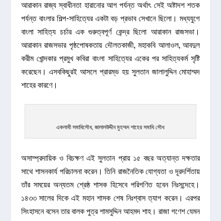
আরাকান রাজ্য স্বাধীনতা হারানোর আগ পর্যন্ত অর্থাৎ সেই অষ্টাদশ শতক
পর্যন্ত বাংলার শিল্প-সাহিত্যের একটা বড় প্রভাব সেখানে ছিলো। মধ্যযুগে
বাংলা সাহিত্য চর্চার এক গুরুত্বপূর্ণ কেন্দ্র ছিলো আরাকান রাজসভা।
আরাকান রাজসভার পৃষ্ঠপোষকতায় দৌলতকাজী, মহাকবি আলাওল, আবদুল
করীম খোন্দকার প্রমুখ কবিরা বাংলা সাহিত্যের একের পর সাহিত্যকর্ম সৃষ্টি
করেছেন। এসবকিছুরই আসলে প্রারম্ভ হয় সুলতান জালালুদ্দিন মোহাম্মদ
শাহের কারণে।
একলাখী সমাধিসৌধ, জালালউদ্দীন মুহম্মদ শাহের সমাধি সৌধ
অসাম্প্রদায়িক ও বিচক্ষণ এই সুলতান প্রায় ১৫ বছর অত্যান্ত দক্ষতার
সাথে শাসনকার্য পরিচালনা করেন। তিনি রাজনৈতিক যোগ্যতা ও দূরদর্শিতায়
তাঁর সময়ের অন্যতম শ্রেষ্ঠ শাসক হিসেবে পরিগণিত হবেন নিঃসন্দেহে।
১৪৩৩ সালের দিকে এই মহান শাসক শেষ নিঃশ্বাস ত্যাগ করেন। এরপর
সিংহাসনে বসেন তার বালক পুত্র শামসুদ্দিন আহমদ শাহ। রাজা গণেশ যেমন