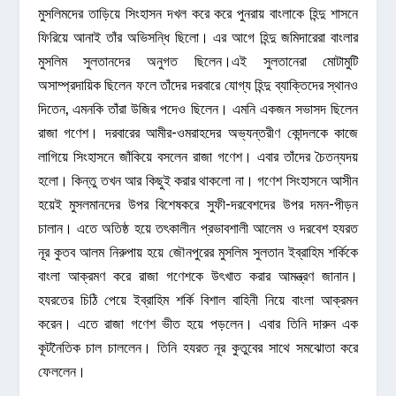
মুসলিমদের তাড়িয়ে সিংহাসন দখল করে করে পুনরায় বাংলাকে হিন্দু শাসনে
ফিরিয়ে আনাই তাঁর অভিসন্ধি ছিলো। এর আগে হিন্দু জমিদারেরা বাংলার
মুসলিম সুলতানদের অনুগত ছিলেন।এই সুলতানেরা মোটামুটি
অসাম্প্রদায়িক ছিলেন ফলে তাঁদের দরবারে যোগ্য হিন্দু ব্যাক্তিদের স্থানও
দিতেন, এমনকি তাঁরা উজির পদেও ছিলেন। এমনি একজন সভাসদ ছিলেন
রাজা গণেশ। দরবারের আমীর-ওমরাহদের অভ্যন্তরীণ কোন্দলকে কাজে
লাগিয়ে সিংহাসনে জাঁকিয়ে বসলেন রাজা গণেশ। এবার তাঁদের চৈতন্যদয়
হলো। কিন্তু তখন আর কিছুই করার থাকলো না। গণেশ সিংহাসনে আসীন
হয়েই মুসলমানদের উপর বিশেষকরে সুফী-দরবেশদের উপর দমন-পীড়ন
চালান। এতে অতিষ্ঠ হয়ে তৎকালীন প্রভাবশালী আলেম ও দরবেশ হযরত
নূর কুতব আলম নিরুপায় হয়ে জৌনপুরের মুসলিম সুলতান ইব্রাহিম শর্কিকে
বাংলা আক্রমণ করে রাজা গণেশকে উৎখাত করার আমন্ত্রণ জানান।
হযরতের চিঠি পেয়ে ইব্রাহিম শর্কি বিশাল বাহিনী নিয়ে বাংলা আক্রমন
করেন। এতে রাজা গণেশ ভীত হয়ে পড়লেন। এবার তিনি দারুন এক
কূটনৈতিক চাল চাললেন। তিনি হযরত নূর কুতুবের সাথে সমঝোতা করে
ফেললেন।