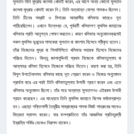
সুলতান যিনি মুদ্রায় কলেমা খোদাই করেন, এর আগে অন্য কোনো সুলতান
কলেমা মূদ্রায় খোদাই করেন নি। তিনি অত্যান্ত যোগ্য শাসকও ছিলেন।
তিনি চীনের সম্রাট ও মিশরের আব্বাসীয় খলিফার কাছেও দূত
পাঠিয়েছিলেন। এখানে উল্লেখ্য যে, পূর্ববর্তী খলিফাগণ মুসলিম জাহানের
খলিফার প্রতি আনুগত্য পোষণ করতেন। কারণ খলিফার অনুমোদনক্রমেই
সকল মুসলিম ভূখন্ডের শাসকেরা সুলতান বা বাদশাহ হিসেবে স্বীকৃত হতেন।
তাঁরা নিজেদের মুদ্রা বা শিলালিপিতে খলিফার সহায়ক হিসেবে নিজেদের
পরিচয় দিতেন। কিন্তু জালালুদ্দিনই প্রথম নিজেকে খলিফাতুল্লাহ বা
আল্লাহর খলিফা হিসেবে নিজেকে পরিচয় দিতেন। ধারণা করা হয়, তিনি
বিপুল উপঢৌকনসহ খলিফার কাছে দূত প্রেরণ করেন ও নিজের অনুমোদন
প্রার্থনা করে এর পরই তিনি খলিফাতুল্লাহ উপাধী গ্রহণ করেন এবং এতে
খলিফার অনুমোদন ছিলো। তাঁর পরে অন্যান্য সুলতাগণও এইরকম উপাধী
গ্রহন করেছেন। এর মাধ্যেমে তিনি মুসলিম জাহানে বিশেষ মর্যাদাপ্রাপ্ত
হন। এছাড়া শক্তিশালী তৈমূরীয় সাম্রাজ্যের শাসক মির্জা শাহরুখের সাথেও
মিত্রতা স্থাপন করেন। যার ফলশ্রুতিতে তাঁর আঞ্চলিক প্রতিদ্বন্দ্বী
ইব্রাহিম শর্কির থেকেও নিরাপদ থাকেন।