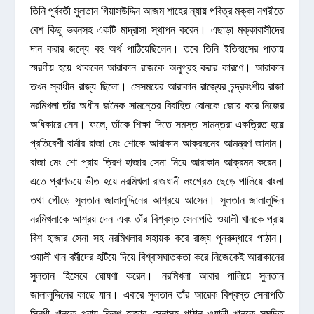
তিনি পূর্ববর্তী সুলতান গিয়াসউদ্দিন আজম শাহের ন্যায় পবিত্র মক্কা নগরীতে
বেশ কিছু ভবনসহ একটি মাদ্রাসা স্থাপন করেন। এছাড়া মক্কাবাসীদের
দান করার জন্যে বহু অর্থ পাঠিয়েছিলেন। তবে তিনি ইতিহাসের পাতায়
স্মরণীয় হয়ে থাকবেন আরাকান রাজকে অনুগ্রহ করার কারণে। আরাকান
তখন স্বাধীন রাজ্য ছিলো। সেসময়ের আরাকান রাজ্যের চন্দ্রবংশীয় রাজা
নরমিখলা তাঁর অধীন জনৈক সামন্তের বিবাহিত বোনকে জোর করে নিজের
অধিকারে নেন। ফলে, তাঁকে শিক্ষা দিতে সমস্ত সামন্তরা একত্রিত হয়ে
প্রতিবেশী বার্মার রাজা মেং শোকে আরাকান আক্রমনের আমন্ত্রণ জানান।
রাজা মেং শো প্রায় ত্রিশ হাজার সেনা নিয়ে আরাকান আক্রমন করেন।
এতে প্রাণভয়ে ভীত হয়ে নরমিখলা রাজধানী লংগ্রেত ছেড়ে পালিয়ে বাংলা
তথা গৌড়ে সুলতান জালালুদ্দিনের আশ্রয়ে আসেন। সুলতান জালালুদ্দিন
নরমিখলাকে আশ্রয় দেন এবং তাঁর বিশ্বস্ত সেনাপতি ওয়ালী খানকে প্রায়
বিশ হাজার সেনা সহ নরমিখলার সহায়ক করে রাজ্য পুনরুদ্ধারে পাঠান।
ওয়ালী খান বর্মীদের হটিয়ে দিয়ে বিশ্বাসঘাতকতা করে নিজেকেই আরাকানের
সুলতান হিসেবে ঘোষণা করেন। নরমিখলা আবার পালিয়ে সুলতান
জালালুদ্দিনের কাছে যান। এবারে সুলতান তাঁর আরেক বিশ্বস্ত সেনাপতি
সিন্ধী খানকে প্রায় ত্রিশ হাজার সেনাসহ পাঠান ওয়ালী খানকে সমুচিত