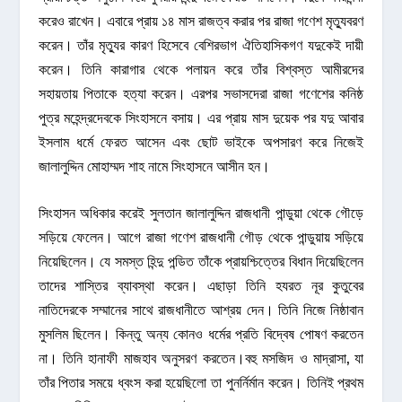
করেও রাখেন। এবারে প্রায় ১৪ মাস রাজত্ব করার পর রাজা গণেশ মৃত্যুবরণ
করেন। তাঁর মৃত্যুর কারণ হিসেবে বেশিরভাগ ঐতিহাসিকগণ যদুকেই দায়ী
করেন। তিনি কারাগার থেকে পলায়ন করে তাঁর বিশ্বস্ত আমীরদের
সহায়তায় পিতাকে হত্যা করেন। এরপর সভাসদেরা রাজা গণেশের কনিষ্ঠ
পুত্র মহেন্দ্রদেবকে সিংহাসনে বসায়। এর প্রায় মাস দুয়েক পর যদু আবার
ইসলাম ধর্মে ফেরত আসেন এবং ছোট ভাইকে অপসারণ করে নিজেই
জালালুদ্দিন মোহাম্মদ শাহ নামে সিংহাসনে আসীন হন।
সিংহাসন অধিকার করেই সুলতান জালালুদ্দিন রাজধানী পান্ডুয়া থেকে গৌড়ে
সড়িয়ে ফেলেন। আগে রাজা গণেশ রাজধানী গৌড় থেকে পান্ডুয়ায় সড়িয়ে
নিয়েছিলেন। যে সমস্ত হিন্দু পন্ডিত তাঁকে প্রায়শ্চিত্তের বিধান দিয়েছিলেন
তাদের শাস্তির ব্যাবস্থা করেন। এছাড়া তিনি হযরত নূর কুতুবের
নাতিদেরকে সম্মানের সাথে রাজধানীতে আশ্রয় দেন। তিনি নিজে নিষ্ঠাবান
মুসলিম ছিলেন। কিন্তু অন্য কোনও ধর্মের প্রতি বিদ্বেষ পোষণ করতেন
না। তিনি হানাফী মাজহাব অনুসরণ করতেন।বহু মসজিদ ও মাদ্রাসা, যা
তাঁর পিতার সময়ে ধ্বংস করা হয়েছিলো তা পুনর্নির্মান করেন। তিনিই প্রথম