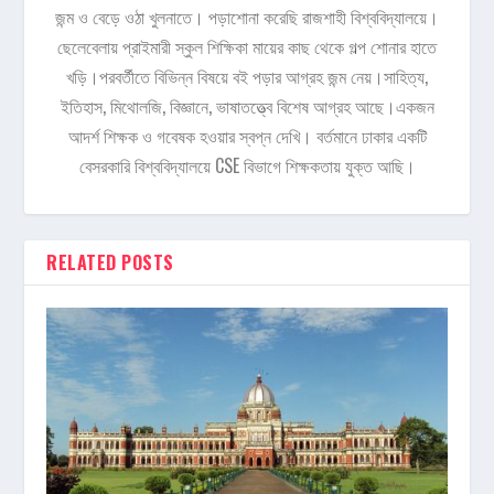
জন্ম ও বেড়ে ওঠা খুলনাতে। পড়াশোনা করেছি রাজশাহী বিশ্ববিদ্যালয়ে।
ছেলেবেলায় প্রাইমারী স্কুল শিক্ষিকা মায়ের কাছ থেকে গল্প শোনার হাতে
খড়ি।পরবর্তীতে বিভিন্ন বিষয়ে বই পড়ার আগ্রহ জন্ম নেয়।সাহিত্য,
ইতিহাস, মিথোলজি, বিজ্ঞানে, ভাষাতত্ত্বে বিশেষ আগ্রহ আছে।একজন
আদর্শ শিক্ষক ও গবেষক হওয়ার স্বপ্ন দেখি। বর্তমানে ঢাকার একটি
বেসরকারি বিশ্ববিদ্যালয়ে CSE বিভাগে শিক্ষকতায় যুক্ত আছি।
RELATED POSTS