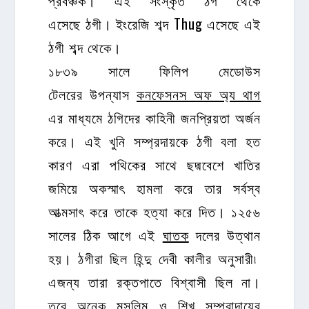
প্রবঞ্চক। এই সংস্কৃত ঠগ থেকে
এসেছে ঠগী। ইংরেজি শব্দ Thug এসেছে এই
ঠগী শব্দ থেকে।
১৮৩৯ সালে
ফিলিপ মেডোউস
টেলরের
উপন্যাস
কনফেসনস অফ অ্য থাগ
এর মাধ্যমে ঠগিদের কাহিনী জনপ্রিয়তা অর্জন
করে। এই খুনি সম্প্রদায়কে ঠগী বলা হত
কারণ এরা পথিকের সাথে ছদ্মবেশে খাতির
জমিয়ে অকস্মাৎ হামলা করে তার সর্বস্ব
আত্মসাৎ করে তাকে হত্যা করে দিত। ১২৫৬
সালের ঠিক আগে এই
ঘাতক
দলের উত্থান
হয়। ঠগীরা ছিল হিন্দু দেবী কালীর অনুসারী৷
এজন্য তারা রক্তপাতে বিশ্বাসী ছিল না।
তবে অনেক মুসলিম ও শিখ সম্প্রাদায়ের