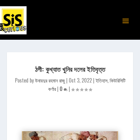
ঠগী: কুখ্যাত খুনির দলের ইতিবৃত্ত
Posted by
উবায়দুর রহমান রাজু
|
Oct 3, 2022
|
ইতিহাস
,
কিউরিসিটি
কর্ণার
|
0
|