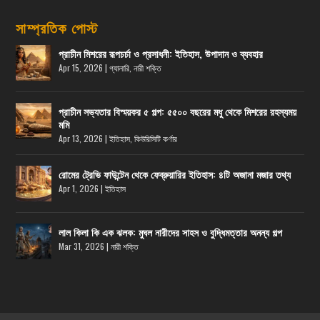
সাম্প্রতিক পোস্ট
প্রাচীন মিশরের রূপচর্চা ও প্রসাধনী: ইতিহাস, উপাদান ও ব্যবহার
Apr 15, 2026
|
গ্যালারি
,
নারী শক্তি
প্রাচীন সভ্যতার বিস্ময়কর ৫ গল্প: ৫৫০০ বছরের মধু থেকে মিশরের রহস্যময়
মমি
Apr 13, 2026
|
ইতিহাস
,
কিউরিসিটি কর্ণার
রোমের ট্রেভি ফাউন্টেন থেকে ফেব্রুয়ারির ইতিহাস: ৪টি অজানা মজার তথ্য
Apr 1, 2026
|
ইতিহাস
লাল কিলা কি এক ঝলক: মুঘল নারীদের সাহস ও বুদ্ধিমত্তার অনন্য গল্প
Mar 31, 2026
|
নারী শক্তি