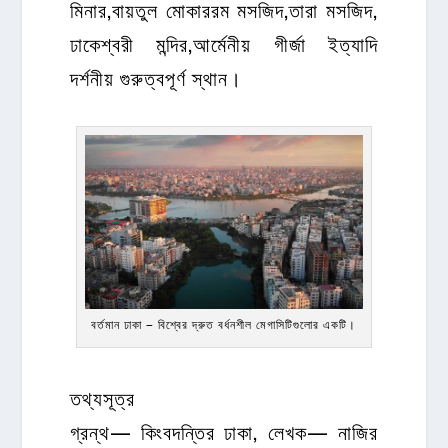
মিনার,বায়তুল মোকাররম মসজিদ,তারা মসজিদ,
ঢাকেশ্বরী মন্দির,আর্মেনীয় গীর্জা ইত্যাদি
দর্শনীয় গুরুত্বপূর্ণ স্থান।
বর্তমান ঢাকা – বিশ্বের দ্রুত বর্ধনশীল মেগাসিটিগুলোর একটি।
তথ্যসূত্র
গ্রন্থ— কিংবদন্তির ঢাকা, লেখক— নাজির