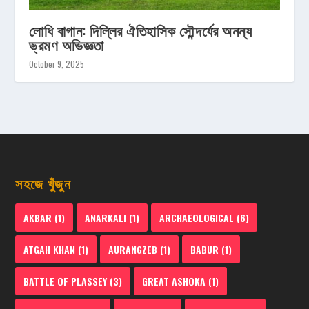
লোধি বাগান: দিল্লির ঐতিহাসিক সৌন্দর্যের অনন্য
ভ্রমণ অভিজ্ঞতা
October 9, 2025
সহজে খুঁজুন
AKBAR
(1)
ANARKALI
(1)
ARCHAEOLOGICAL
(6)
ATGAH KHAN
(1)
AURANGZEB
(1)
BABUR
(1)
BATTLE OF PLASSEY
(3)
GREAT ASHOKA
(1)