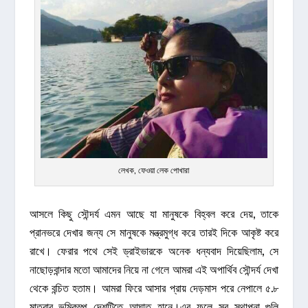
লেখক, ফেওয়া লেক পোখারা
আসলে কিছু সৌন্দর্য এমন আছে যা মানুষকে বিহ্বল করে দেয়, তাকে
প্রানভরে দেখার জন্য সে মানুষকে মন্ত্রমুগ্ধ করে তারই দিকে আকৃষ্ট করে
রাখে। ফেরার পথে সেই ড্রাইভারকে অনেক ধন্যবাদ দিয়েছিলাম, সে
নাছোড়বান্দার মতো আমাদের নিয়ে না গেলে আমরা এই অপার্থিব সৌন্দর্য দেখা
থেকে বন্চিত হতাম। আমরা ফিরে আসার প্রায় দেড়মাস পরে নেপালে ৫.৮
মাত্রার ভূমিকম্প দেশটিতে আঘাত হানে।এর ফলে সব স্থাপনা গুলি