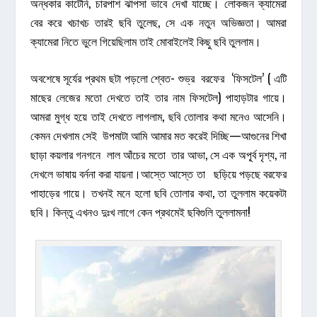
অন্ধকার কাটেনি, চারপাশ ঝাপসা ভাবে দেখা যাচ্ছে। লোকজন ক্যামেরা
বের করে খচাখচ তারই ছবি তুলেছ, সে এক নতুন অভিজ্ঞতা। আমরা
ক্যামেরা নিতে ভুলে গিয়েছিলাম তাই মোবাইলেই কিছু ছবি তুললাম।
অবশেষে সূর্যের প্রথম ছটা পড়লো শ্বেত- শুভ্র বরফের ‘ফিসটেল’ ( এটি
মাছের লেজের মতো দেখতে তাই তার নাম ফিসটেল) পাহাড়টার গায়ে।
আমরা মুগ্ধ হয়ে তাই দেখতে লাগলাম, ছবি তোলার কথা মনেও আসেনি।
কেমন দেখলাম সেই উপমাটা আমি আমার মত করেই দিচ্ছি—আগুনের শিখা
ছাড়া কয়লার গনগনে লাল আঁচের মতো তার আভা, সে এক অপূ্র্ব দৃশ্য, না
দেখলে ভাষায় বর্ননা করা যায়না।আস্তে আস্তে তা ছড়িয়ে পড়ছে বরফের
পাহাড়ের গায়ে। তখনই মনে হলো ছবি তোলার কথা, তা তুললাম কয়েকটা
ছবি। কিন্তু এখনও দুঃখ লাগে কেন প্রথমেই ছবিগুলি তুললামনা!