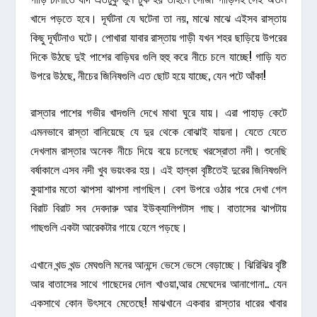
খাদে পড়তে হবে। দূর্ঘটনা যে ঘটেনা তা নয়, মাঝে মাঝে এইসব রাস্তায়
কিছু দূর্ঘটনাও ঘটে। পোখারা যাবার রাস্তায় গাড়ী যখন শহর ছাড়িয়ে উপরের
দিকে উঠছে দুই পাশের বাড়িঘর গুলি হুহু করে নীচে চলে যাচ্ছে! গাড়ি যত
উপরে উঠছে, নীচের জিনিষগুলি এত ছোট হয়ে যাচ্ছে, যেন পটে আঁকা!
রাস্তার পাশের গভীর খাদগুলি দেখে মাথা ঘুরে যায়। এরা পাহাড় কেটে
এমনভাবে রাস্তা বানিয়েছে যে দুর থেকে বোঝাই যায়না। যেতে যেতে
দেখলাম রাস্তার অনেক নীচে দিয়ে বয়ে চলেছে খরস্রোতা নদী। শুনেছি
বর্ষাকালে এসব নদী খুব ভয়ংকর হয়। এই হাল্কা বৃষ্টিতেই দুরের জিনিষগুলি
কুয়াশার মতো ঝাপসা ঝাপসা লাগছিল। বেশ উপরে ওঠার পরে দেখা গেল
বিরাট বিরাট সব দেবদারু আর ইউক্যালিপটাস গাছ। বাতাসের ঝাপটায়
গাছগুলি একটা আরেকটার গায়ে হেলে পড়ছে।
এখানে খন্ড খন্ড মেঘগুলি মনের আনন্দে ভেসে ভেসে বেড়াচ্ছে। ঝিরিঝির বৃষ্টি
আর বাতাসের সাথে গাছেদের দোল খাওয়া,আর মেঘেদের আনাগোনা.. যেন
একসাথে কোন উৎসবে মেতেছে! মাঝখানে একবার রাস্তার ধারের খাবার