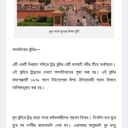
বুদ্ধ পার্কে বুদ্ধের বিশাল মুর্তি
পশুপতিনাথ মন্দির—
এটি একটি বিখ্যাত পবিত্র হিন্দু মন্দির যেটি বাগমতী নদীর তীরে অবস্থিত।
এই মন্দিরে হিন্দুদের দেবতা পশুপতিনাথের পূজা করা হয়। এই মন্দির
কমপ্লেক্সটি ১৯৭৯ সালে ইউনেস্কো বিশ্ব ঐতিহ্যবাহী স্থান হিসাবে
তালিকাভুক্ত করা হয়।
মূল মন্দিরে হিন্দু ছাড়া অন্য ধর্মাবলম্বীদের প্রবেশ নিষেধ। তিনদিন ধরে ঘুরে
ঘুরে সব দর্শনীয় জায়গাগুলি দেখা হল। এখানকার মানুষগুলি খুব বন্ধু