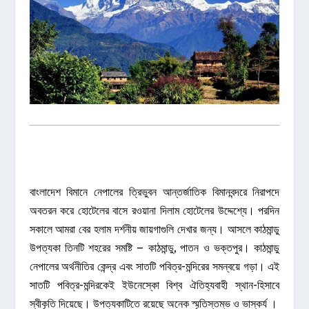
বাংলাদেশ বিমানে
নেপালের
ত্রিভুবন আন্তর্জাতিক বিমানবন্দরে নিরাপদে
অবতরন করে হোটেলের বাসে রওয়ানা দিলাম হোটেলের উদ্দেশ্যে। পরদিন
সকালে আমরা বের হলাম দর্শনীয় জায়গাগুলি দেখার জন্য। আসলে কাঠমান্ডু
উপত্যকা তিনটি শহরের সমষ্টি – কাঠমান্ডু, পাতন ও ভক্তপুর। কাঠমান্ডু
নেপালের অর্থনীতির কেন্দ্র এবং সাতটি পবিত্র-মন্দিরের সমন্বয়ে গড়া। এই
সাতটি পবিত্র-মন্দিরকেই ইউনেস্কো বিশ্ব ঐতিহ্যবাহী স্থান-হিসাবে
স্বীকৃতি দিয়েছে। উপত্যকাটিতে রয়েছে অনেক স্মৃতিস্তম্ভ ও ভাস্কর্য ।