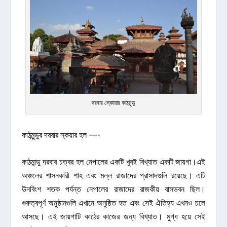
দরবার স্কোয়ার কাঠমুন্ডু
কাঠমুন্ডুর দরবার স্কয়ার হল —-
কাঠমান্ডু দরবার চত্বর হল নেপালের একটি খুবই বিখ্যাত একটি জায়গা।এই
অঞ্চলের শাসনকারী শাহ এবং মল্ল রাজাদের প্রাসাদগুলি রয়েছে। এটি
ঊনবিংশ শতক পর্যন্ত নেপালের রাজাদের রাজকীয় বাসভবন ছিল।
গুরুত্বপূর্ণ অনুষ্ঠানগুলি এখানে অনুষ্ঠিত হত এবং সেই ঐতিহ্য এখনও চলে
আসছে। এই জায়গাটি কাঠের কাজের জন্য বিখ্যাত। মুগ্ধ হয়ে সেই