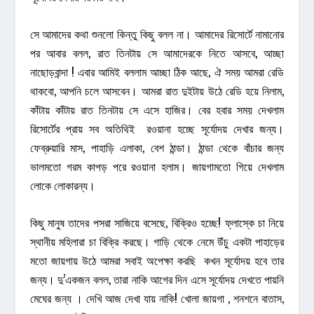
সে আমাদের কথা শুনলো কিন্তু কিছু বলল না। আমাদের রিসোর্টে নামানোর
পর আবার বলল, রাত তিনটায় সে আমাদেরকে নিতে আসবে, আচ্ছা
নাছোড়বান্দা ! এবার আমিই বললাম আচ্ছা ঠিক আছে, ঐ সময় আমরা রেডি
থাকবো, আপনি চলে আসবেন। আমরা রাত দুইটায় উঠে রেডি হয়ে নিলাম,
কাঁটায় কাঁটায় রাত তিনটায় সে এসে হাজির। বের হবার সময় দেখলাম
রিসোর্টের প্রায় সব অতিথিই রওয়ানা হচ্ছে সূর্যোদয় দেখার জন্য।
ফেব্রুয়ারি মাস, পাহাড়ি এলাকা, বেশ ঠান্ডা। ঠান্ডা থেকে বাঁচার জন্য
ভালমতো গরম কাপড় পরে রওয়ানা হলাম। জায়গামতো গিয়ে দেখলাম
লোকে লোকারন্য।
কিছু মানুষ তাদের পসরা সাজিয়ে বসেছে, বিক্রিও হচ্ছে! ফ্লাস্কে চা নিয়ে
স্থানীয় মহিলারা চা বিক্রি করছে। গাড়ি থেকে নেমে উঁচু একটা পাহাড়ের
মতো জায়গায় উঠে আমরা সবাই অপেক্ষা করছি কখন সূর্যোদয় হবে তার
জন্য। দু’একজন বলল, তারা নাকি আগের দিন এসে সূর্যোদয় দেখতে পায়নি
মেঘের জন্য । দেখি আজ দেখা যায় নাকি! খোলা জায়গা , শনশনে বাতাস,