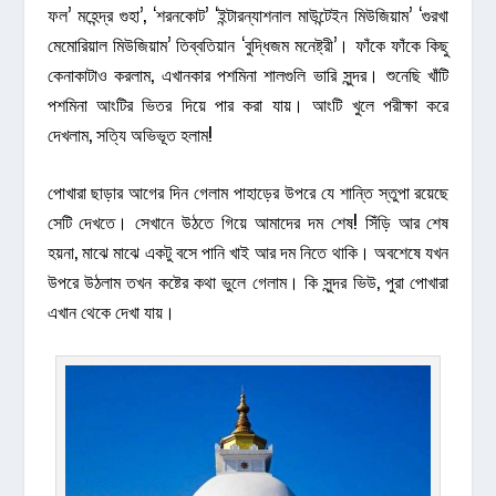
ফল’ মহেন্দ্র গুহা’, ‘শরনকোট’ ‘ইন্টারন্যাশনাল মাউন্টেইন মিউজিয়াম’ ‘গুরখা
মেমোরিয়াল মিউজিয়াম’ তিব্বতিয়ান ‘বুদ্ধিজম মনেষ্ট্রী’। ফাঁকে ফাঁকে কিছু
কেনাকাটাও করলাম, এখানকার পশমিনা শালগুলি ভারি সুন্দর। শুনেছি খাঁটি
পশমিনা আংটির ভিতর দিয়ে পার করা যায়। আংটি খুলে পরীক্ষা করে
দেখলাম, সত্যি অভিভূত হলাম!
পোখারা ছাড়ার আগের দিন গেলাম পাহাড়ের উপরে যে শান্তি স্তুপা রয়েছে
সেটি দেখতে। সেখানে উঠতে গিয়ে আমাদের দম শেষ! সিঁড়ি আর শেষ
হয়না, মাঝে মাঝে একটু বসে পানি খাই আর দম নিতে থাকি। অবশেষে যখন
উপরে উঠলাম তখন কষ্টের কথা ভুলে গেলাম। কি সুন্দর ভিউ, পুরা পোখারা
এখান থেকে দেখা যায়।