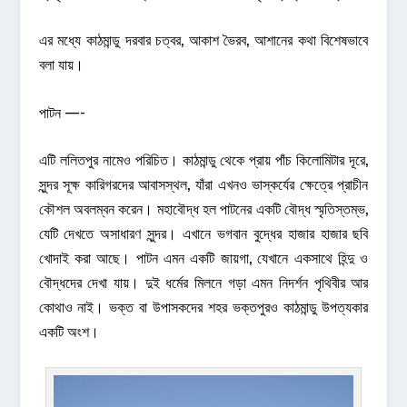
এর মধ্যে কাঠমান্ডু দরবার চত্বর, আকাশ ভৈরব, আশানের কথা বিশেষভাবে
বলা যায়।
পাটন —-
এটি ললিতপুর নামেও পরিচিত।
কাঠমান্ডু
থেকে প্রায় পাঁচ কিলোমিটার দূরে,
সুন্দর সূক্ষ কারিগরদের আবাসস্থল, যাঁরা এখনও ভাস্কর্যের ক্ষেত্রে প্রাচীন
কৌশল অবলম্বন করেন। মহাবৌদ্ধ হল পাটনের একটি বৌদ্ধ স্মৃতিস্তম্ভ,
যেটি দেখতে অসাধারণ সুন্দর। এখানে ভগবান বুদ্ধের হাজার হাজার ছবি
খোদাই করা আছে। পাটন এমন একটি জায়গা, যেখানে একসাথে হিন্দু ও
বৌদ্ধদের দেখা যায়। দুই ধর্মের মিলনে গড়া এমন নিদর্শন পৃথিবীর আর
কোথাও নাই। ভক্ত বা উপাসকদের শহর ভক্তপুরও কাঠমান্ডু উপত্যকার
একটি অংশ।