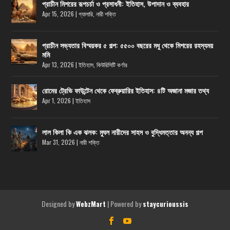
প্রাচীন মিশরের রূপচর্চা ও প্রসাধনী: ইতিহাস, উপাদান ও ব্যবহার
Apr 15, 2026
|
গ্যালারি
,
নারী শক্তি
প্রাচীন সভ্যতার বিস্ময়কর ৫ গল্প: ৫৫০০ বছরের মধু থেকে মিশরের রহস্যময়
মমি
Apr 13, 2026
|
ইতিহাস
,
কিউরিসিটি কর্ণার
রোমের ট্রেভি ফাউন্টেন থেকে ফেব্রুয়ারির ইতিহাস: ৪টি অজানা মজার তথ্য
Apr 1, 2026
|
ইতিহাস
লাল কিলা কি এক ঝলক: মুঘল নারীদের সাহস ও বুদ্ধিমত্তার অনন্য গল্প
Mar 31, 2026
|
নারী শক্তি
Designed by
| Powered by
WebzMart
staycurioussis