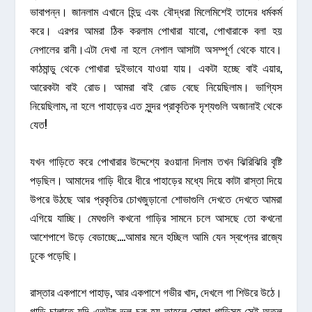
ভাবাপন্ন। জানলাম এখানে হিন্দু এবং বৌদ্ধরা মিলেমিশেই তাদের ধর্মকর্ম
করে। এরপর আমরা ঠিক করলাম পোখারা যাবো, পোখারাকে বলা হয়
নেপালের রানী।এটা দেখা না হলে নেপাল আসাটা অসম্পূর্ণ থেকে যাবে।
কাঠমান্ডু থেকে পোখারা দুইভাবে যাওয়া যায়। একটা হচ্ছে বাই এয়ার,
আরেকটা বাই রোড। আমরা বাই রোড বেছে নিয়েছিলাম। ভাগ্যিস
নিয়েছিলাম, না হলে পাহাড়ের এত সুন্দর প্রাকৃতিক দৃশ্যগুলি অজানাই থেকে
যেত!
যখন গাড়িতে করে পোখারার উদ্দেশ্যে রওয়ানা দিলাম তখন ঝিরিঝিরি বৃষ্টি
পড়ছিল। আমাদের গাড়ি ধীরে ধীরে পাহাড়ের মধ্যে দিয়ে কাটা রাস্তা দিয়ে
উপরে উঠছে আর প্রকৃতির চোখজুড়ানো শোভাগুলি দেখতে দেখতে আমরা
এগিয়ে যাচ্ছি। মেঘগুলি কখনো গাড়ির সামনে চলে আসছে তো কখনো
আশেপাশে উড়ে বেডাচ্ছে….আমার মনে হচ্ছিল আমি যেন স্বপ্নের রাজ্যে
ঢুকে পড়েছি।
রাস্তার একপাশে পাহাড়, আর একপাশে গভীর খাদ, দেখলে গা শিউরে উঠে।
গাড়ি চালাতে যদি এতটুকু ভুল চুক হয় তাহলে সোজা গাড়িসহ সেই অতল