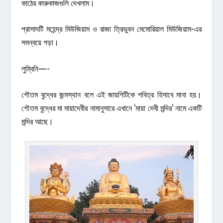
কাঠের কারুকাজগুলি দেখলাম।
প্রাসাদটি মহেন্দ্র মিউজিয়াম ও রাজা ত্রিভুবন মেমোরিয়াল মিউজিয়াম-এর
সমন্বয়ে গড়া।
লুম্বিনি—-
গৌতম বুদ্ধের জন্মস্থান বলে এই জায়গিটিকে পবিত্র হিসাবে মানা হয়।
গৌতম বুদ্ধের মা মায়াদেবীর নামানুসারে এখানে ‘মায়া দেবী মন্দির’ নামে একটি
মন্দির আছে।