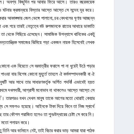
িয়েছিল। অবশ্য কিছুদিন পর আবার ফিরে আসে। তারও বছরকয়েক
টনার ক্রমান্বয়ে বিস্তার আস্তে আস্তে সে সন্দেহ দূর করে।
 করার আকাঙ্ক্ষায় জেল ভেঙ্গে পালানো, চর বেদখলের ঘৃণায় আচ্ছন্ন
কাশ করা এবং পরে তারই নেতৃত্বে বউ রুপজানকে রাতের আধারে ডাকাতি
ে তা থেকে পিছিয়ে এসেছেন। সামাজিক উপন্যাসে খানিকের একটু
ন্ততান্ত্রিক সমাজের ঝিমিয়ে পড়া একজন নায়ক হিসেবেই লেখক
। কোনো এক বিয়েতে সে বরযাত্রীর ফরাসে পা না ধুয়েই উঠে পড়ার
ি পাওয়া যায় বিশেষ কোনো মুহূর্তে তাহলে ঐ কর্মসম্পাদনকারী বা ঐ
মানুষটি আর সাথে তার সাধারণকর্তৃক অর্পিত পদবি! এভাবেই হয়ত
। প্রথমে দখলদারী, আগ্রাসী মনোভাব না থাকলেও আস্তে আস্তে সে
রিসাব’। তারপরও যখন দেখল মানুষ তাকে আগের মতো থোরাই কেয়ার
্য সে সফলও হয়েছে। আইনকে টাকা দিয়ে কিনে তা নিজ স্বার্থে
কাছে তার কৌশল পরাজিত হলেও তা পুনঃউদ্ধারের চেষ্টা সে করে নি।
ষের মতো পলায়ন করে।
 তিনি আর বর্তমানে নেই, তাই বিচার করার ভাড় আমরা যারা পাঠক