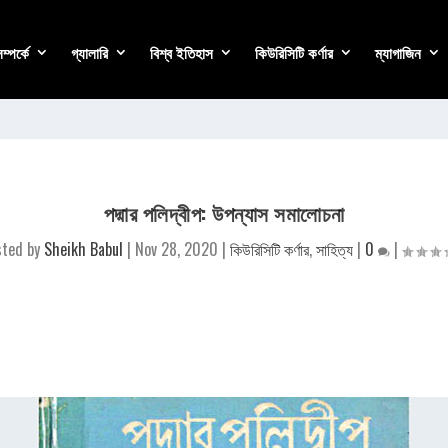
্পর্কে
গ্যালারি
বিশ্ব ইতিহাস
কিউরিসিটি কর্ণার
ম্যাগাজিন
পদ্মার পলিদ্বীপ: উপন্যাস সমালোচনা
sted by
Sheikh Babul
|
Nov 28, 2020
|
কিউরিসিটি কর্ণার
,
সাহিত্য
|
0
|