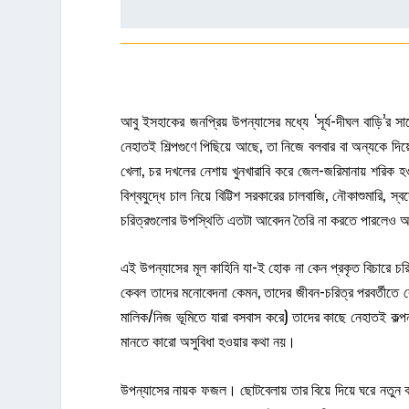
আবু ইসহাকের জনপ্রিয় উপন্যাসের মধ্যে ‘সূর্য-দীঘল বাড়ি’র
নেহাতই শিল্পগুণে পিছিয়ে আছে, তা নিজে বলবার বা অন্যকে দিয়ে
খেলা, চর দখলের নেশায় খুনখারাবি করে জেল-জরিমানায় শরিক হও
বিশ্বযুদ্ধে চাল নিয়ে বিট্টিশ সরকারের চালবাজি, নৌকাশুমারি, 
চরিত্রগুলোর উপস্থিতি এতটা আবেদন তৈরি না করতে পারলেও অ
এই উপন্যাসের মূল কাহিনি যা-ই হোক না কেন প্রকৃত বিচারে চরি
কেবল তাদের মনোবেদনা কেমন, তাদের জীবন-চরিত্র পরবর্তীতে ক
মালিক/নিজ ভূমিতে যারা বসবাস করে) তাদের কাছে নেহাতই ক
মানতে কারো অসুবিধা হওয়ার কথা নয়।
উপন্যাসের নায়ক ফজল। ছোটবেলায় তার বিয়ে দিয়ে ঘরে নতুন বউ