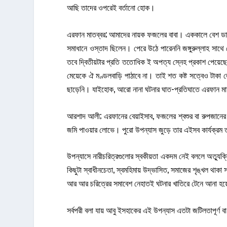
আছি তাদের ওপরেই বর্তানো হোক।
এরফান মাতব্বর; আমাদের নায়ক ফজলের বাবা। এককালে বেশ ডা
সমাধানে ওস্তাদ ছিলেন। পেরে উঠে পারেননি জঙ্গুরুল্লাহ সাথে 
তবে দ্বিতীয়টার প্রতি ততোধিক ই অপত্য স্নেহ প্রকাশ পেয়েছে
মেয়েকে ঐ মণ্ডলবাড়ি পাঠাবে না। তাই শত কষ্ট সত্বেও টাকা
ছাড়েনি। যাইহোক, আরো নানা ঘটনার ঘাত-প্রতিঘাতে এরফান মাতব্
আরশাদ আলী; এরফানের বেয়াইসাব, ফজলের শ্বশুর বা রুপজানের 
জমি পাওয়ার লোভে। পুরো উপন্যাস জুড়ে তার এইসব কার্যক্রম তা
উপন্যাসে নারীচরিত্রগুলোর স্বকীয়তা একদম নেই বললে অত্যুক্
কিছুটা স্বাধীনচেতা, স্বমহিমায় উদ্ভাসিত, সমাজের শৃঙ্খল থাকা 
আর আর চরিত্রের সমাবেশ নেহাতই ঘটনার খাতিরে টেনে আনা হ
সর্বপরী বলা যায় আবু ইসহাকের এই উপন্যাস এতটা জটিলতাপূর্