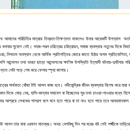
 সাথে আমাদের পরিচিতির মাত্রায় তিব্রতা-তিক্ষণ্নতা থাকলেও উনার আরেকটি উপন্যাস অত
 বলাবার সুযোগ নেই। সহজ-সরল চরিত্রের চরিত্রায়ন, সমাজ ব্যবস্থার নতুনের দিকে বিবর্ত
য়া, নিম্মতম অবস্থান থেকে আর্থিক প্রতিপত্তির জোরে জাতে উঠার অসম প্রতিযোগিতা, দ
স্বদেশি আন্দোলন তথা ভারত ছাড়ো আন্দোলনের ক্ষাণিক উপস্থিতি ইত্যাদী ঘটনায়-দুর্ঘটনায় প
ন্তত সেটা পড়ে শেষ করে ফেলার স্পৃহা জাগায়।
ত্রের সার্থকতা খোঁজা টাই আসল কাজ হবে। নদীকেন্দ্রিক জীবন ব্যবস্থায় বিশেষ করে যারা নদ
োন দিকে মোড় নেয়, হাসি-কান্নার সমাবেশ বা বিচ্ছেদের সুর তথা চাওয়া-পাওয়ার মধ্যে হি
ল্পনার আশ্রয়ে লেখকের গালগল্প বলে মনে হতে পারে বা তা নাও হতে পারে তবে আবহমানক
 আনল তার বাবা এরফান মাতব্বর। অথচ বেশকিছু দিন পর ঘরের বউ সেই লক্ষ্মীকে তাড়িয়ে 