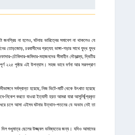
টা জনপ্রিয় না হলেও, ঘটনায় ভারিত্বের সমাবেশ না থাকলেও যে
নের তোড়জোড়, চরবাসীদের প্রত্যহ ভাঙ্গা-গড়ার সাথে যুদ্ধ যুদ্ধ
ফাদার-চৌকিদার-জমিদার-মহাজনদের সীমাহীন দৌড়াত্ম্য, দ্বিতীয়
রিপূর্ণ ২২৫ পৃষ্ঠার এই উপন্যাস। সহজ ভাবে বর্ণনা আর সরলপ্রাণ
ীভাঙ্গনে সর্বস্বান্ত হয়েছে, নিজ ভিটে-মাটি থেকে উৎখাত হয়েছে
সেবে-নিকেশ করতে যাওয়া ইত্যাদী হয়ত আমরা যারা আসুলি(প্রকৃত
াল ধরে চলে আসা এইসব ঘটনার উত্থান-পতনের যে অভাব নেই তা
দিল শুধুমাত্র ছেলের উজ্জ্বল ভবিষ্যতের জন্য। যদিও আমাদের