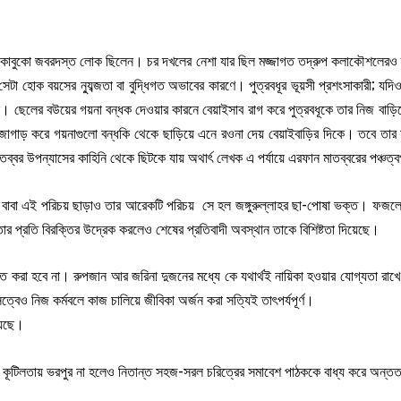
কাবুকো জবরদস্ত লোক ছিলেন। চর দখলের নেশা যার ছিল মজ্জাগত তদ্রুপ কলাকৌশলেরও তা
সেটা হোক বয়সের ন্যুব্জতা বা বুদ্ধিগত অভাবের কারণে। পুত্রবধূর ভূয়সী প্রশংসাকারী; 
। ছেলের বউয়ের গয়না বন্ধক দেওয়ার কারনে বেয়াইসাব রাগ করে পুত্রবধূকে তার নিজ বাড়ি
 জোগাড় করে গয়নাগুলো বন্ধকি থেকে ছাড়িয়ে এনে রওনা দেয় বেয়াইবাড়ির দিকে। তবে তার
বর উপন্যাসের কাহিনি থেকে ছিটকে যায় অথার্ৎ লেখক এ পর্যায়ে এরফান মাতব্বরের পঞ্চত্ব
বাবা এই পরিচয় ছাড়াও তার আরেকটি পরিচয় সে হল জঙ্গুরুল্লাহর ছা-পোষা ভক্ত। ফজলের
র প্রতি বিরক্তির উদ্রেক করলেও শেষের প্রতিবাদী অবস্থান তাকে বিশিষ্টতা দিয়েছে।
তি করা হবে না। রুপজান আর জরিনা দুজনের মধ্যে কে যথার্থই নায়িকা হওয়ার যোগ্যতা রা
সত্বেও নিজ কর্মবলে কাজ চালিয়ে জীবিকা অর্জন করা সত্যিই তাৎপর্যপূর্ণ।
য়েছে।
ণ বা কূটিলতায় ভরপুর না হলেও নিতান্ত সহজ-সরল চরিত্রের সমাবেশ পাঠককে বাধ্য করে অ