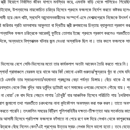
স্ত্রী বিয়োগে নির্বাসিত জীবন যাপনে মনস্থির করে, এমনকি বাড়ি থেকে পালিয়েও গ
ক, উপন্যাসের নায়কোচিত চরিত্র হিসেবে প্রথমে ফজলকে নির্দেশ করতে কষ্টকর হলেও ঘ
সামী হয়ে জেল খাটা, স্বদেশি আন্দোলনকারীদের সংস্পর্শে এসে দেশাত্মপ্রেমে নিজেকে উৎসর্গ
্ত্রী জরিনার প্রতি ভালবাসার আকুলতা বা দ্বিতীয় স্ত্রী রুপজানের চিন্তায় ব্যাকুলতা প্র
ন্যাসিক ফজল চরিত্রকে আরেকটু ফুটিয়ে তোলার ইচ্ছে প্রথমে প্রকাশ করলেও পরবর্তীত
ে, অন্যভাবে বিপ্লবাত্মক ঘটনার জন্ম দেওয়া অস্বাভিক ছিল না। তার বদলে ফজলকে সাম
অনেকটা ভিলেনের বেশে সেমি-ভিলেনের মতো তার কার্যকলাপ অতটা আবেদন তৈরি করতে পারে নি
ুল্লাহ! গ্রামাঞ্চলে যেরকম হয়ে থাকে আর কি! কোনো একটা গুরুতর/ক্ষুদ্রতর খুঁত বা দোষ যদ
উঠে এমনকি তার স্বতঃচলনতা/বহমানতা প্রজন্মের বেড়া পর্যন্ত ডিঙ্গায়। বেঁচে থাকে ঐ 
ন অবস্থান থেকে নিজ বুদ্ধি আর দুর্বুদ্ধি দুটোরই গুণে সমাজের ওপরের লেভেলে পৌছে যায়
না ধোয়া’ কে বাদ দিয়ে পেছনে লাগায় ‘চৌধুরী’ যার আঞ্চলিক হিসেবে পরিচিতি পায় ‘চদ
শ জন্মালো তথা পরবর্তীতে চরদখলের নানা কূটকৌশল অবলম্বন করা শুরু করল। তাতে অবশ
্ষা করতে পারেনি। তৎকালিন সময়ের বিট্রিশ পুলিশবাহিনীর দক্ষতা-তীক্ষণ্ণতা আর সতর্কতার 
র আসামী হিসেবে প্রতিপক্ষ ফজলকে ফাঁসাতে না পেরে রণে ভঙ্গ দিয়ে সেখান থেকে কাপুরু
িত্রকে বেঁছে নিলেন কেন?এই প্রশ্নের উত্তর স্বয়ং লেখক দিলে ভালো হতো। তবে যেহেতু