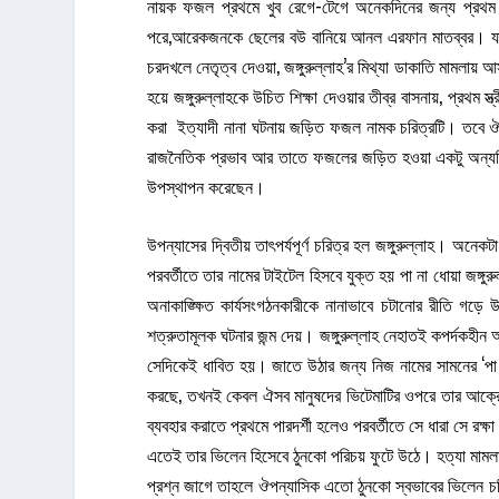
নায়ক ফজল প্রথমে খুব রেগে-টেগে অনেকদিনের জন্য প্রথম 
পরে,আরেকজনকে ছেলের বউ বানিয়ে আনল এরফান মাতব্বর। যাইহো
চরদখলে নেতৃত্ব দেওয়া, জঙ্গুরুল্লাহ’র মিথ্যা ডাকাতি মামলায় আ
হয়ে জঙ্গুরুল্লাহকে উচিত শিক্ষা দেওয়ার তীব্র বাসনায়, প্রথম স
করা ইত্যাদী নানা ঘটনায় জড়িত ফজল নামক চরিত্রটি। তবে ঔপ
রাজনৈতিক প্রভাব আর তাতে ফজলের জড়িত হওয়া একটু অন্যদিক
উপস্থাপন করেছেন।
উপন্যাসের দ্বিতীয় তাৎপর্যপূর্ণ চরিত্র হল জঙ্গুরুল্লাহ। 
পরবর্তীতে তার নামের টাইটেল হিসবে যুক্ত হয় পা না ধোয়া জঙ্গুর
অনাকাঙ্ক্ষিত কার্যসংগঠনকারীকে নানাভাবে চটানোর রীতি গড়ে 
শত্রুতামূলক ঘটনার জন্ম দেয়। জঙ্গুরুল্লাহ নেহাতই কপর্দকহী
সেদিকেই ধাবিত হয়। জাতে উঠার জন্য নিজ নামের সামনের ‘পা 
করছে, তখনই কেবল ঐসব মানুষদের ভিটেমাটির ওপরে তার আক্রো
ব্যবহার করাতে প্রথমে পারদর্শী হলেও পরবর্তীতে সে ধারা সে রক
এতেই তার ভিলেন হিসেবে ঠুনকো পরিচয় ফুটে উঠে। হত্যা মামলা
প্রশ্ন জাগে তাহলে ঔপন্যাসিক এতো ঠুনকো স্বভাবের ভিলেন চর