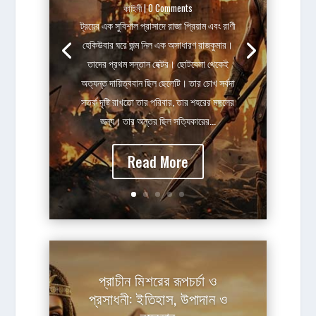
কাহিনী
| 0 Comments
ট্রয়ের এক সুবিশাল প্রাসাদে রাজা প্রিয়াম এবং রাণী
হেকিউবার ঘরে জন্ম নিল এক অসাধারণ রাজকুমার।
তাদের প্রথম সন্তান হেক্টর। ছোটবেলা থেকেই
অত্যন্ত দায়িত্ববান ছিল ছেলেটি। তার চোখ সর্বদা
সতর্ক দৃষ্টি রাখতো তার পরিবার, তার শহরের মঙ্গলের
জন্য। তার অন্তর ছিল সত্যিকারের...
Read More
প্রাচীন মিশরের রূপচর্চা ও
প্রসাধনী: ইতিহাস, উপাদান ও