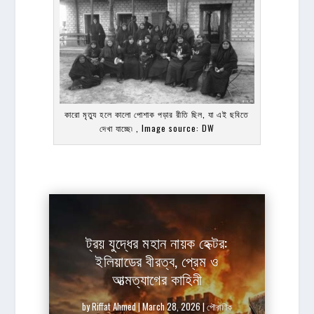
কারো মৃত্যু হলে কালো পোশাক পড়ার রীতি ছিল, যা এই ছবিতে
দেখা যাচ্ছে৷ , Image source: DW
ট্রয় যুদ্ধের মহান নায়ক হেক্টর:
ইলিয়াডের বীরত্ব, প্রেম ও
আত্মত্যাগের কাহিনী
by
Riffat Ahmed
|
March 28, 2026
|
পৌরাণিক