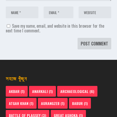
Save my name, email, and website in this browser for the
next time I comment.
সহজে খুঁজুন
AKBAR
(1)
ANARKALI
(1)
ARCHAEOLOGICAL
(6)
ATGAH KHAN
(1)
AURANGZEB
(1)
BABUR
(1)
BATTLE OF PLASSEY
(3)
GREAT ASHOKA
(1)