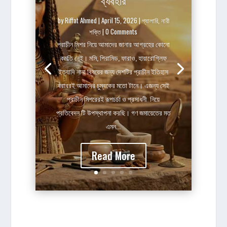
ব্যবহার
by
Riffat Ahmed
|
April 15, 2026
|
গ্যালারি
,
নারী
শক্তি
| 0 Comments
প্রাচীন মিশর নিয়ে আমাদের জানার আগ্রহের কোনো
কমতি নেই। মমি, পিরামিড, ফারাও, হায়ারোগ্লিফ
ইত্যাদি নানা বিষয়ের জন্য দেশটির প্রাচীন ইতিহাস
বরাবরই আমাদের চুম্বকের মতো টানে। এজন্য সেই
প্রাচীন মিশরেরই রূপচর্চা ও প্রসাধনী নিয়ে
প্রতিবেদন টি‌ উপস্থাপনা করছি। গণ জমায়েতের মত
এমন...
Read More