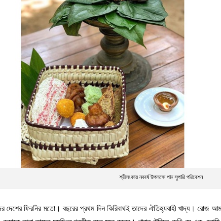
শ্রীলংকায় নববর্ষ উপলক্ষে পান সুপারি পরিবেশন
ের দেশের ফিরনির মতো। বছরের প্রথম দিন কিরিবাথই তাদের ঐতিহ্যবাহী খাদ্য। রোজ আমাকে 
য়ে দেয়াকে তারা তাদের সমৃদ্ধির প্রতীক বলে মনে করেন। খাবার টেবিলে দেখি সে এক এলাহি