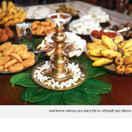
নববর্ষ উপলক্ষে তামিলদের হাতে বানানো পিঠা সহ ঐতিহ্যবাহী খাদ্য পরিবেশন