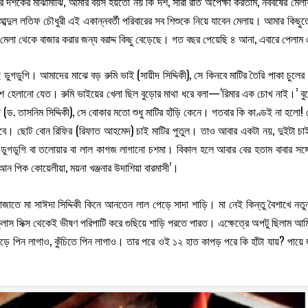
ের দশকের মাঝামাঝি, আমার বয়স হয়তো নয় কি দশ, সারা রাত অপেক্ষা করতাম, নববর্ষের মেল
 আব্দুল লতিফ চৌধুরী এই একান্নবর্তী পরিবারের সব শিশুকে নিয়ে যাবেন মেলায়। আমার কিছ
ের মেলা থেকে বাজার করার জন্য বরাদ্দ কিছু বেড়েছে। গত বছর পেয়েছি ৪ আনা, এবারে পেলাম
ডুগডুগি। আমাদের মাঝে বড় রুমি ভাই (সায়ীদ সিদ্দিকী), সে কিনবে মাটির তৈরি পাকা চুল
শে হেলানো যেত। রুমি ভাইয়ের খেলা ছিল বুড়োর মাথা ধরে বলা—‘রিমার এক চোখ নাই।’ বুড়
 তাসনিম সিদ্দিকী), সে বোকার মতো শুধু মাটির হাঁড়ি কেনে। গতবার কি কাণ্ডই না হলো!
হবে। ছোট বোন রিফির (রিফাত আহমেদ) চাই মাটির পুতুল। তাও আবার একটা নয়, দুইটা চা
ডুগি বা তলোয়ার বা লাল কাগজ লাগানো চশমা। বিকাল হলে আবার বের হতাম বাবার সঙ্গে—ন
আন পিক কোয়েলীয়া, ময়না খঞ্জনার উদাশিয়া বারমাসী’।
জাতে মা সাঈদা সিদ্দিকী কিনে আনতেন লাল পেড়ে সাদা শাড়ি। মা নেই কিন্তু বৈশাখে নত
্লাস সিক্স থেকেই ভীষণ পরিপাটি করে গুছিয়ে শাড়ি পরতে পারত। এক্ষেত্রে অপটু ছিলাম
ড়ে পিন লাগাও, কুঁচিতে পিন লাগাও। তার পরে ওই ১২ হাত কাপড় পরে কি হাঁটা যায়? পা