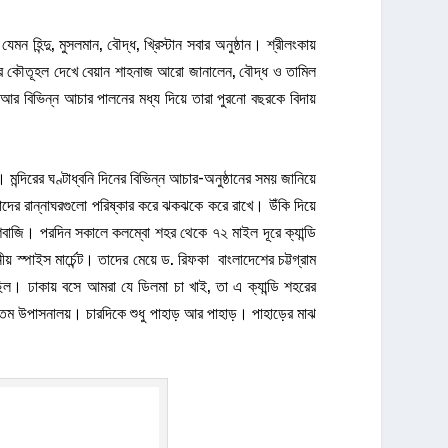
 হিন্দু, মুসলমান, বৌদ্ধ, খ্রিস্টান সবার অনুষ্ঠান। শ্রীলংকায়
ার কৌতূহল দেখে বেয়ান শাহনাজ আরো জানালেন, বৌদ্ধ ও তামিল
পূজা আর বিভিন্ন আচার পালনের মধ্য দিয়ে তারা পুরনো বছরকে বিদায়
ন্দিরের ঘণ্টাধ্বনি দিনের বিভিন্ন আচার-অনুষ্ঠানের সময় জানিয়ে
তাদের রান্নাঘরগুলো পরিষ্কার করে ঝকঝকে করে রাখে। উঁকি দিয়ে
শবাজি। পরদিন সকালে কলম্বো শহর থেকে ৭২ মাইল দূরে ক্যান্ডি
্পাইস মার্চেন্ট। তাদের মেয়ে ড. রিফকা বাংলাদেশের চট্টগ্রাম
িল। ঢাকায় বসে আমরা যে ডিলমা চা খাই, তা এ ক্যান্ডি শহরের
অন্যতম উপাসনালয়। চারদিকে শুধু পাহাড় আর পাহাড়। পাহাড়ের মাঝ