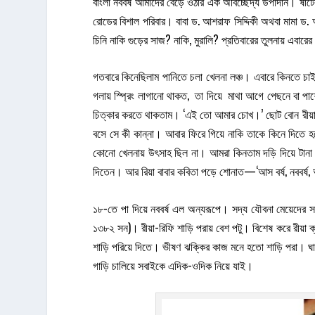
বাংলা নববর্ষ আমাদের বেড়ে ওঠার এক অবিচ্ছেদ্য উপাদান। ষাট
রোডের বিশাল পরিবার। বাবা ড. আশরাফ সিদ্দিকী অথবা মামা ড.
চিনি নাকি গুড়ের সাজ? নাকি, মুরালি? প্রতিবারের তুলনায় এবার
গতবারে কিনেছিলাম পানিতে চলা খেলনা লঞ্চ। এবারে কিনতে চাই 
গলায় স্প্রিং লাগানো থাকত, তা দিয়ে মাথা আগে পেছনে বা পা
চিত্কার করতে থাকতাম। ‘এই তো আমার চোখ।’ ছোট বোন রীয়া (ড.
বসে সে কী কান্না। আবার ফিরে গিয়ে নাকি তাকে কিনে দিতে 
কোনো খেলনায় উৎসাহ ছিল না। আমরা কিনতাম দড়ি দিয়ে টানা ডুগ
দিতেন। আর রিয়া বাবার কবিতা পড়ে শোনাত—‘আস বর্ষ, নববর্ষ, 
১৮-তে পা দিয়ে নববর্ষ এল অন্যরূপে। সদ্য যৌবনা মেয়েদের সা
১৩৮২ সন)। রীয়া-রিফি শাড়ি পরায় বেশ পটু। বিশেষ করে রীয়া ক
শাড়ি পরিয়ে দিতে। ভীষণ ঝক্কির কাজ মনে হতো শাড়ি পরা। ঘা
গাড়ি চালিয়ে সবাইকে এদিক-ওদিক নিয়ে যাই।