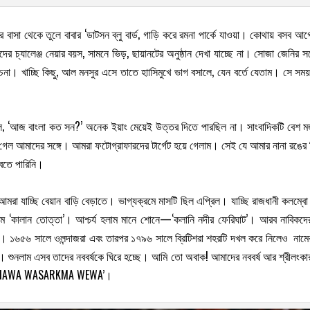
ের বাসা থেকে তুলে বাবার ‘ডাটসন ব্লু বার্ড, গাড়ি করে রমনা পার্কে যাওয়া। কোথায় বস
 চ্যালেঞ্জ নেয়ার বয়স, সামনে ভিড়, ছায়ানটের অনুষ্ঠান দেখা যাচ্ছে না। সোজা জেনির সঙ
না। খাচ্ছি কিছু, আল মনসুর এসে তাতে হাাসিমুখে ভাগ বসালে, যেন বর্তে যেতাম। সে সময় 
, ‘আজ বাংলা কত সন?’ অনেক ইয়াং মেয়েই উত্তর দিতে পারছিল না। সাংবাদিকটি বেশ মজা
েল আমাদের সঙ্গে। আমরা ফটোগ্রাফারদের টার্গেট হয়ে গেলাম। সেই যে আমার নানা রঙ
বতে পারিনি।
আমরা যাচ্ছি বেয়ান বাড়ি বেড়াতে। ভাগ্যক্রমে মাসটি ছিল এপ্রিল। যাচ্ছি রাজধানী কলম
 ‘কালান তোত্তা’। আশ্চর্য হলাম মানে শোনে—‘কলানি নদীর ফেরিঘাট’। আরব নাবিকদের 
ো। ১৬৫৬ সালে ওলন্দাজরা এবং তারপর ১৭৯৬ সালে ব্রিটিশরা শহরটি দখল করে নিলেও নামে
শুনলাম এসব তাদের নববর্ষকে ঘিরে হচ্ছে। আমি তো অবাক! আমাদের নববর্ষ আর শ্রীলংকার 
SUBA NAWA WASARKMA WEWA’।