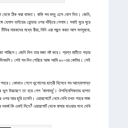
ব আগে থেকে ঠিক করা থাকত। বাকি সব বন্ধু এসে যোগ দিত। জেনি,
্গে হেলাল ভাইয়ের হোন্ডার ওপর দাঁড়িয়ে গেলাম। সবাই ঘুরে ঘুরে
টিভির নায়কদের মধ্যে রীয়া, নিনি এরা পছন্দ করত আল মনসুরকে,
 পাচ্ছিল। জেনি দিল তার মজা নষ্ট করে। প্রশ্ন মাটিতে পড়ার
ের দিনগুলি। সেই সব দিন পেরিয়ে আজ আমি ৬০-এর কোটায়। সেই
্বো শহরে। কোথাও গেলে ভূগোলের ছাত্রী হিসেবে সব আদ্যোপান্ত
ভুল উচ্চারণে তা হয়ে গেল ‘কালাম্বু’। ঔপনিবেশিকতার ছাপত
র ওপর আর ছুরি চলেনি। এয়ারপোর্টে নেমে দেখি তখন শহরে সাজ
নববর্ষ কি একই দিনে? এয়ারপোর্ট থেকে বাসায় যাওয়ার পথে দেখি