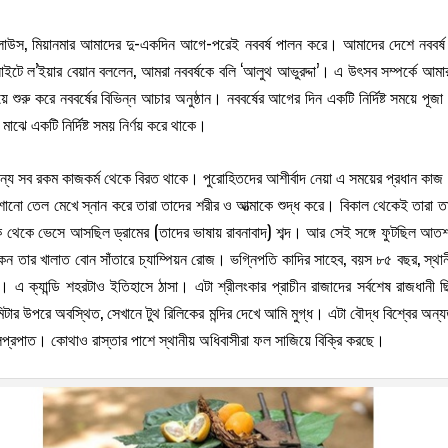
্ড, লাউস, মিয়ানমার আমাদের দু-একদিন আগে-পরেই নববর্ষ পালন করে। আমাদের দেশে নববর্ষ যেমন
ইটে ল’ইয়ার বেয়ান বললেন, আমরা নববর্ষকে বলি ‘আলুথ আভুরদ্দা’। এ উৎসব সম্পর্কে আম
সময়ে শুরু করে নববর্ষের বিভিন্ন আচার অনুষ্ঠান। নববর্ষের আগের দিন একটি নির্দিষ্ট সময়ে 
ঝে একটি নির্দিষ্ট সময় নির্ণয় করে থাকে।
অন্য সব রকম কাজকর্ম থেকে বিরত থাকে। পুরোহিতদের আশীর্বাদ নেয়া এ সময়ের প্রধান কাজ। ম
 মেশানো তেল মেখে স্নান করে তারা তাদের শরীর ও আত্মাকে শুদ্ধ করে। বিকাল থেকেই তারা 
ক থেকে ভেসে আসছিল ড্রামের (তাদের ভাষায় রাবনাবাদ) শব্দ। আর সেই সঙ্গে ফুটছিল আত
ার খালাত বোন সাঁতারে চ্যাম্পিয়ন রোজ। ভগ্নিপতি কাদির সাহেব, বয়স ৮৫ বছর, স্থানীয় স
ক্যান্ডি শহরটাও ইতিহাসে ঠাসা। এটা শ্রীলংকার প্রাচীন রাজাদের সর্বশেষ রাজধানী ছ
মিটার উপরে অবস্থিত, সেখানে টুথ রিলিকের মন্দির দেখে আমি মুগ্ধ। এটা বৌদ্ধ বিশ্বের 
লপ্রপাত। কোথাও রাস্তার পাশে স্থানীয় অধিবাসীরা ফল সাজিয়ে বিক্রি করছে।