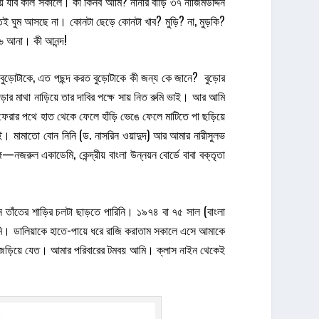
ায় যাব কাল সকালে। কী কিনব আমি? নানার বাড়ি ৩৭ নাজিমউদ্দিন
ুতেই ঘুম আসছে না। কোনটা ছেড়ে কোনটা খাব? মুড়ি? না, মুড়কি?
 ৬ আনা। কী আনন্দ!
ের বুড়োটাকে, এত পছন্দ করত বুড়োটাকে কী জন্য কে জানে? বুড়োর
োর মাথা নাড়িয়ে তার দাবির পক্ষে সায় নিত রুমি ভাই। আর আমি
 ফেরার পথে হাত থেকে ফেলে হাঁড়ি ভেঙে ফেলে মাটিতে পা ছড়িয়ে
ই। মামাতো বোন নিনি (ড. নাসরিন ওয়াদুদ) আর আমার নারীসুলভ
জরুল একাডেমি, কেন্দ্রীয় বাংলা উন্নয়ন বোর্ডে বাবা বক্তৃতা
ুন তাঁতের শাড়ির চলটা ছাড়তে পারিনি। ১৯৭৪ বা ৭৫ সাল (বাংলা
 আমি। ডালিয়াকে হাতে-পায়ে ধরে রাজি করাতাম সকালে এসে আমাকে
য়ে জড়িয়ে যেত। আমার পরিবারের টমবয় আমি। ক্লাস নাইন থেকেই