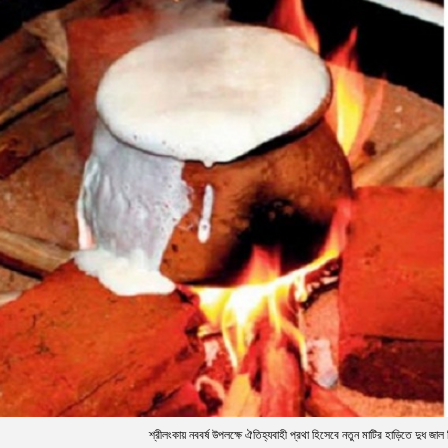
ীলংকায় নববর্ষ উপলক্ষে ঐতিহ্যবাহী প্রথা হিসেবে নতুন মাটির হাড়িতে দুধ জাল দি