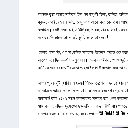
কলেজপড়ুয়া আমার দায়িত্ব ছিল সব বান্ধবী ডিনা, ডালিয়া, রলিদ
প্রজ্ঞা, লাবনী, হেলাল ভাই, তাজু ভাই আরো কত কে! তখন আমাদের
দেখছিল। সেই সময় কবি, সাহিত্যিক, গায়ক, নায়ক, সবাই যেন চে
আমার বেশি ভালো লাগত রাইসুল ইসলাম আসাদকে!
একবার হলো কি, এক সাংবাদিক সবাইকে জিজ্ঞেস করতে শুরু করল
আগেই বলে দিল—এটা অমুক সন। একবার নায়িকা চম্পাও জুটে গ
আমি যে আবার ষোড়শীর মতো পহেলা বৈশাখ উপভোগ করব তা ভা
আমার পুত্রবধূটি (সাবিনা মাহরুফ) সিংহল দেশের। ২০১৫ সালে 
না জানলে আমার ভালো লাগে না। জানলাম কলম্বোর পুরনো নাম
থাকবেই! তাই ১৫১৭ সালে কলম্বাসের সম্মানে হয়ে গেল কলম্ব
সাজ রব। চারদিকে মুখোশের ছড়াছড়ি। একদল শিল্পী গান গাইছে। 
রাস্তায় রাস্তায় বোর্ডে বড় বড় করে লেখা—‘SUBAMA 