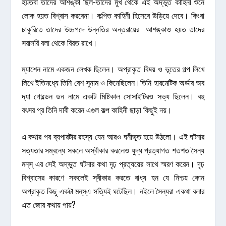
হয়তবা তাদের আশঙ্কা ছিল-তাদের মুখ থেকে এই অদ্ভুত কাহিনী শুনে
লোক হয়ত বিশ্বাস করবেনা। কল্পিত কাহিনী হিসেবে উড়িয়ে দেবে। কিংবা
চাকুরিতে তাদের উচ্চপদে উন্নতির অন্তরায়ের আশঙ্কাও হয়ত তাদের
সরাসরি বলা থেকে বিরত রাখে।
ম্যাশেন নামে একজন লেখক ছিলেন। অপ্রাকৃত বিষয় ও ভূতের গল্প লিখে
লিখে ইতিমধ্যে তিনি বেশ সুনাম ও কিনেছিলেন।তিনি হারমেটিক অর্ডার অব
দ্যা গোল্ডেন ডন নামে একটি মিষ্টিকাল সোসাইটিরও সভ্য ছিলেন। বহু
বৎসর প্র তিনি দাবী করেন এগুল কল্প কাহিনী ছাড়া কিছুই নয়।
এ কথার পর ব্যপারটার রহস্য যেন আরও ঘনীভূত হয়ে উঠলো। এই ঘটনার
সত্যতার সম্বন্ধে সকলে অস্বীকার করলেও যুদ্ধ প্রত্যাগত শতশত সৈন্য
মন্‌স্‌ এর সেই অদ্ভুত ঘটনার কথা দৃঢ় প্রত্যয়ের সাথে স্মরণ করেন। দৃঢ়
বিশ্বাসের কারণে সকলেই স্বীকার করতে বাধ্য হন যে নিশ্চয় কোন
অপ্রাকৃত কিছু একটা মন্‌স্‌এ সত্যিই ঘটেছিল। নইলে সৈন্যরা একথা বলার
এত জোর কথায় পায়?