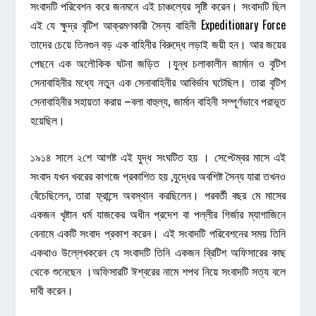
সংবাদটি পরিবেশন করে জনমনে এই চাঞ্চল্যের সৃষ্টি করেন। সংবাদটি ছিল
এই যে ক্ষুদ্র বৃটিশ আক্রমণকারী সৈন্য বাহিনী Expeditionary Force
তাদের চেয়ে তিনগুন বড় এক বাহিনীর বিরুদ্ধে লড়াই জয়ী হন। আর জয়ের
পেছনে এক অলৌকিক ঘটনা জড়িত ।যুন্ধ চলাকালীন জার্মান ও বৃটিশ
সেনাবাহিনীর মধ্যে নতুন এক সেনাবাহিনীর আবির্ভাব ঘটেছিল। তারা বৃটিশ
সেনাবাহিনীর সহায়তা করায় –বলা বাহুল্য, জার্মান বাহিনী সম্পূর্ণভাবে পরাভূত
হয়েছিল।
১৯১৪ সালে ২শে আগষ্ট এই যুদ্ধ সংঘটিত হয় । সেপ্টেম্বর মাসে এই
সংবাদ যখন খবরের কাগজে প্রকাশিত হয় ,যুদ্ধের অবশিষ্ট সৈন্য যারা তখনও
বেঁচেছিলেন, তারা ফ্রান্সে অবস্থান করছিলেন। পরবর্তী বছর মে মাসের
একজন খৃষ্টান ধর্ম যাজকের অধীন প্রদেশ বা পল্লীর গির্জার ম্যাগাজিনে
বেনামে একটি সংবাদ প্রকাশ করেন। এই সংবাদটি পরিবেশনের সময় তিনি
একথাও উল্লেখকরেন যে সংবাদটি তিনি একজন ব্রিটিশ অফিসারের কাছ
থেকে শুনেছেন ।অফিসারটি ঈশ্বরের নামে শপথ নিয়ে সংবাদটি সত্য বলে
দাবী করেন।