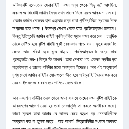
অফিসারটি বলেন,তার সেনাবাহিনী যখন মন্‌স থেকে পিছু হটে আসছিল,
একদল অশ্বারোহী জার্মান সৈন্য তখন তাদের দিকে দ্রুত আক্রমণ চালায়।
ধাবমান জার্মান সৈন্যের হাত এড়াবার জন্য তারা পূর্বনির্দ্ধারিত স্থানের দিকে
অগ্রসর হতে থাকে । উদ্দেশ্য সেখান থেকে তারা প্রতিআক্রমণ চালাবে।
কিন্তু ইতিপূর্বেই জার্মান বাহিনী পূর্বনির্দ্ধারিত স্থান দখল করে নেয়। চতুর্দিক
থেকে বেষ্টিত হয়ে বৃটিশ বাহিনী খুবই বেকায়দায় পড়ে যায়। মৃত্যু অবধারিত
জেনে তারা মরিয়া হয়ে ঘুরে দাঁড়ায়। প্রতিআক্রমণের জন্য তারা
প্রসত্ততি নেয়-।কিন্ত কি আশ্চর্য ! তারা দেখতে পায় একদল স্বর্গীয় দূত
শত্রুসৈন্য ও তাদের বাহিনীর মাঝে অবস্থান নিয়েছে। আর এই অত্যাশ্চর্য
দৃশ্য দেখে জার্মান বাহিনীর ঘোড়াগুলো ভীত হয়ে পরিত্রাহি চিৎকার শুরু করে
দেয় ও ইতস্ততঃ ধাববান হয়ে পালিয়ে যেতে থাকে।
আর –জার্মান বাহিনীর তরফ থেকে জানা যায় যে তাদের যখন বৃটিশ বাহিনীকে
আক্রমণের আদেশ দেয়া হয় তারা সোজাসুজি তা করতে অস্বীকার করে।
কারণ স্বরূপ তারা জানায় যে তাদের চেয়ে বহুগুণ বড় সেনাবাহিনীকে
আক্রমণ করা বা তুলনা মাত্র। আর আশ্চর্য! মিত্রবাহিনীর সংবাদে আবগত
হওয়া যায় যে সেখানে একটি বৃটিশ সৈন্য অবস্থান করছিল না।