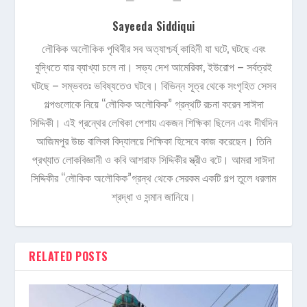
Sayeeda Siddiqui
লৌকিক অলৌকিক পৃথিবীর সব অত্যাশ্চর্য্ কাহিনী যা ঘটে, ঘটছে এবং
বুদ্ধিতে যার ব্যাখ্যা চলে না। সভ্য দেশ আমেরিকা, ইউরোপ – সর্বত্রই
ঘটছে – সম্ভবতঃ ভবিষ্যতেও ঘটবে। বিভিন্ন সূত্র থেকে সংগৃহিত সেসব
গল্পগুলোকে নিয়ে “লৌকিক অলৌকিক” গ্রন্থটি রচনা করেন সাঈদা
সিদ্দিকী। এই গ্রন্থের লেখিকা পেশায় একজন শিক্ষিকা ছিলেন এবং দীর্ঘদিন
আজিমপুর উচ্চ বালিকা বিদ্যালয়ে শিক্ষিকা হিসেবে কাজ করেছেন। তিনি
প্রখ্যাত লোকবিজ্ঞানী ও কবি আশরাফ সিদ্দিকীর স্ত্রীও বটে। আমরা সাঈদা
সিদ্দিকীর “লৌকিক অলৌকিক”গ্রন্থ থেকে সেরকম একটি গল্প তুলে ধরলাম
শ্রদ্ধা ও সন্মান জানিয়ে।
RELATED POSTS