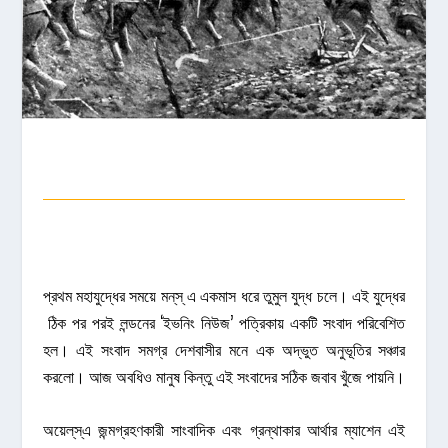
প্রথম মহাযুদ্ধের সময়ে মন্‌স্‌ এ একমাস ধরে তুমুল যুদ্ধ চলে। এই যুদ্ধের
ঠিক পর পরই লন্ডনের ‘ইভনিং নিউজ’ পত্রিকায় একটি সংবাদ পরিবেশিত
হল। এই সংবাদ সমগ্র দেশবাসীর মনে এক অদ্ভুত অনুভূতির সঞ্চার
করলো। আজ অবধিও মানুষ কিন্তু এই সংবাদের সঠিক জবাব খুঁজে পায়নি।
অয়েল্‌স্‌এ জন্মগ্রহণকারী সাংবাদিক এবং গ্রন্থাকার আর্থার ম্যাশেন এই