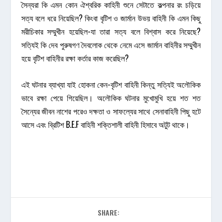
সৈন্যরা কি এমন কোন ঐশ্বরিক কাহিনী শুনে সেটাতে কল্পনার রং চড়িয়ে
সত্য বলে ধরে নিয়েছিল? কিংবা বৃটিশ ও জার্মান উভয় বাহিনী কি এমন কিছু
মরীচিকার সম্মুখীন হয়েছিল-যা তারা সত্য বলে বিশ্বাস করে নিয়েছে?
সত্যিই কি দেব পুরুষগণ দৈবলোক থেকে নেমে এসে জার্মান বাহিনীর সম্মুখীন
হয়ে বৃটিশ বাহিনীর রক্ষা কর্তার কাজ করেছিল?
এই ঘটনার ব্যাখ্যা যাই হোকনা কেন-বৃটিশ বাহিনী কিন্তু সত্যিই অলৌকিক
ভাবে রক্ষা পেয়ে গিয়েছিল। অলৌকিক ঘটনার মুখোমুখি হয়ে শত শত
সৈন্যের জীবন নাশের পরেও দক্ষতা ও সাফল্যের সাথে সেনাবাহিনী পিছু হটে
আসে এবং ব্রিটিশ B.E.F বাহিনী শক্তিশালী বাহিনী হিসাবে অটুট থাকে।
SHARE: