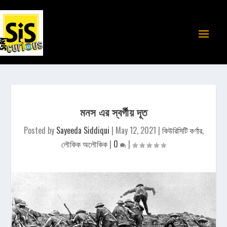
মনস এর স্বর্গীয় দূত
Posted by
Sayeeda Siddiqui
|
May 12, 2021
|
কিউরিসিটি কর্ণার
,
লৌকিক অলৌকিক
|
0
|