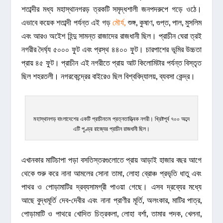
শতাব্দীর মধ্য মহাস্থানগরড় ত্রকটি সমৃদ্ধশালী জনপদরুপে গড়ে ওঠে।
এভাবে কয়েক শতাব্দী পর্যন্ত এই গড়
মৌর্য
,
শুঙ্গ, কুষাণ, গুপ্ত, পাল, মুসলিম
এবং আরও অইেশ হিন্দু সামন্ত রাজাদের রাজধানী ছিল। প্রাচীন ঘেরা ত্রই
নগরীর দৈর্ঘ্য ৫০০০ ফুট এবং প্রস্থ ৪৪০০ ফুট। চারপাশের ভূমির উচ্চতা
প্রায় ৪৫ ফুট। প্রাচীন এই নগরীতে প্রায় আট কিলোমিটার পর্যন্ত বিস্তৃত
ছিল শহরতলী। নগরকেন্দ্রের বাইরেও ছিল বিশ্ববিদ্যালয়, ব্যবসা কেন্দ্র।
মহাস্থানগড় বাংলাদেশের একটি প্রাচীনতম প্রত্নতাত্ত্বিক নগরী। খ্রিষ্টপূর্ব ৭০০ অব্দে
এটি পুণ্ড্র রাজ্যের প্রাচীন রাজধানী ছিল।
এখানকার মাটিচাপা পড়া বসতিস্তরগুলোতে প্রায় আড়াই হাজার বছর আগে
থেকে শুরু করে নানা আমলের সোনা তামা, লোহা ব্রোঞ্চ প্রভৃতি ধাতু এবং
পাথর ও পোড়ামাটির দ্রব্যসামগ্রী পাওয়া গেছে। এসব দ্রব্যের মধ্যে
আছে বুদ্ধমূর্তি দেব-দেবীর এবং নানা প্রাণীর মূর্তি, অলংকার, মাটির পাত্র,
পোড়ামাটি ও পাথরে খোদিত চিত্রকলা, লোহা বর্শা, তামার পদক, খেলনা,