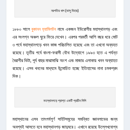
নরপতির ধাপ (ভাসু বিহার)
১৮৮০ সালে
বুকানন হ্যামিলটন
নামে একজন ইউরোপীয় মহাস্থানগড় এবং
এর সংলগ্ন অঞ্চল ঘুরে ফিরে দেখেন। এরপর পরবর্তী আশি বছর ধরে মোট
৩ পর্বে মহাস্থানগড়ে খনন কাজ পরিচালিত হয়েছে এবং তা এখনো অব্যহত
রয়েছে। তৃতীয় পর্বে বাংলা-ফরাসী যৌথ উদ্যোগে ১৯৯৩ হতে এ পর্যন্ত
বৈরাগীর ভিটা, পূর্ব বাহুর মাঝামাঝি অংশ এবং মাজার এলাকায় খনন অব্যাহত
রয়েছে। এসব খননের মাধ্যমে উন্মোচিত হচ্ছে ইতিহাসের নানা চমকপ্রদ
দিক।
মহস্থানগড়ে প্রাপ্ত একটি প্রাচীন লিপি
মহাস্থানের এসব তাৎপর্যপূর্ণ সাইটসমূহের সমন্বিত জ্ঞানলাভের জন্য
অবশ্যই আসতে হবে মহাস্থানগড় জাদুঘরে। এখানে রয়েছে উল্লেখযোগ্য