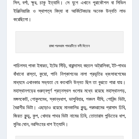
সিল, বর্শা, ক্ষুর, চাকু ইত্যাদি। সে যুগে এখানে পুরাকৌশল বা সিভিল
ইঞ্জিনিয়ারিং ও স্থাপত্য বিদ্যা বা আর্কিটেকচার অনেক উন্নতি লাভ
করেছিলো।
রাজা পরশুরাম পাথরটিতে বলী দিতেন
পাচিলসহ পাকা ইমারত, ইটের সিঁড়ি, বারান্দাসহ বহুতল অট্রালিকা, ইট-পাথর
বাঁধানো রাস্তা, কুয়ো, পানি নিশ্কাশনের নালা প্রভৃতির ধ্বংসাবশেষের
মাধ্যমে এখানকার সভ্যতা যে কতখানি উন্নত ছিল তা বুঝতে পারা যায়।
মহাস্থানগড়ের গুরুত্বপূর্ণ প্রত্নস্থল গুলোর মধ্যে রয়েছে মহাস্থানগড়,
মঙ্গলকোট, গোকুলমেধ, স্কান্ধধাপ, ভাসুবিহার, শবদল দীঘি, গোবিন্দ ভিটা,
বৈরাগীর ভিটা। এছাড়াও রয়েছে মানকালির কুন্ডু, পরশুরামের প্রাসাদ ঢিবি,
জিয়ত কুন্ডু, কুপ, খোদার পাথর ভিটা নামের ঢিবি, তোতারাম পন্ডিতের ধাপ,
মুনির ঘোন, নরসিংহের ধাপ ইত্যাদি।