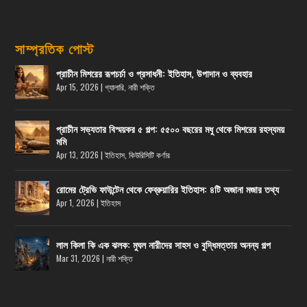
সাম্প্রতিক পোস্ট
প্রাচীন মিশরের রূপচর্চা ও প্রসাধনী: ইতিহাস, উপাদান ও ব্যবহার
Apr 15, 2026
|
গ্যালারি
,
নারী শক্তি
প্রাচীন সভ্যতার বিস্ময়কর ৫ গল্প: ৫৫০০ বছরের মধু থেকে মিশরের রহস্যময়
মমি
Apr 13, 2026
|
ইতিহাস
,
কিউরিসিটি কর্ণার
রোমের ট্রেভি ফাউন্টেন থেকে ফেব্রুয়ারির ইতিহাস: ৪টি অজানা মজার তথ্য
Apr 1, 2026
|
ইতিহাস
লাল কিলা কি এক ঝলক: মুঘল নারীদের সাহস ও বুদ্ধিমত্তার অনন্য গল্প
Mar 31, 2026
|
নারী শক্তি