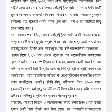
আশ্চর্যের বিষয় হলো, ২০১২ সালে রোড আইল্যান্ডের মিডলটাউনে জিম
বেইলি নামে এক লোক তার বাগানে খোঁড়াখুঁড়িতে অষ্টাদশ শতকে তৈরি একটি
জুতার বকলেস ও কয়েকটি গাদাবন্দুক পেয়েছিল। তারপর আরও অনুসন্ধান
চালানোর পরে পুরোনো একটি পয়সা খুঁজে পান। যার ওপরে আরবিতে কিছু
লেখা আছে দেখে।
০১৪ সালের পর বিভিন্ন সময়ে খোঁড়াখুঁড়িতে সেই একই আমলের আরও
অন্তত ১৫টি আরবি মুদ্রার সন্ধান পাওয়া যায়, যার মধ্যে ১০টি পাওয়া যায়
ম্যাসাচুসেটসে, তিনটি রোড আইল্যান্ড, আর দুটি কানেকটিকাট অঙ্গরাজ্যে।
এইসব নিয়ে ২০১৮ সাল থেকে গবেষণার পর কানেকটিকাট অঙ্গরাজ্যের
প্রত্নতত্ত্ববিদ সারাহ স্পোর্টম্যান দাবি করেন, আসলে হেনরি এভারি ও তার
সঙ্গীদের অনেকেই নিউ ইংল্যান্ড অঞ্চলের বিভিন্ন স্থানে স্থায়ী বসবাস শুরু
করেছিলেন। আর আমেরিকার মাটিতে পা রেখে ক্রীতদাস ব্যবসায়ীর ছদ্মবেশ
ধারণ করেছিলেন এভারি। তিনি কিছু ক্রীতদাস নিয়ে ১৬৯৬ সালে
যুক্তরাষ্ট্রে রোড আইল্যান্ডের নিউ পোর্টে গিয়ে হাজির হন। অষ্টাদশ শতকে
এই রোড আইল্যান্ড ক্রীতদাস ব্যবসার প্রাণকেন্দ্র ছিল।
যাইহোক, এভাবেই ব্রিটিশ ও আমেরিকানরা ভারত উপমহাদেশ থেকে হাজার
হাজার কোটি টাকা লুটপাট করে নিয়ে গেছে এবং পাশাপাশি উপমহাদেশের