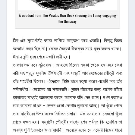
A woodcut from The Pirates Own Book showing the Fancy engaging
the Gunsway
ঠিক এই সুযোগটাই কাজে লাগিয়ে আক্রমণ করে এভারি। কিন্তু বিজয়
অতটাও সহজ ছিল না। মোঘল সৈন্যরা বীরত্বের সাথে যুদ্ধ করতে থাকে।
টানা ২ ঘন্টা যুদ্ধ শেষে এভারি জয়ী হয়।
তারপর শুরু করে লুঠতরাজ। জাহাজে ছিলেন মক্কা থেকে হজ করে ফেরা
নারী সহ প্রচুর মুসলিম তীর্থযাত্রী এবং সম্রাট আওরঙ্গজেবের পৌত্রী এবং
তাঁর সহচরীরা ছিলেন। এঁদেরকে নির্মম ভাবে হত্যা করেন এভেরি আর তাঁর
সঙ্গীসাথীরা। মেয়েদের হয় সম্মানহানি। সন্মান বাঁচানোর জন্য অনেক মহিলা
জাহাজের মধ্যেই আত্মহত্যা করেন, অনেকে ঝাঁপ দেন জলে। দখল করলেও
তারা জানতো না ধন – সম্পদ গুলো কোথায় লুকানো আছে। তা খুঁজে পেতে
তারা যাত্রীদের উপর আরও নির্যাতন চালায়। এক সময় তারা সেগুলো খুঁজে
পেতে সক্ষম হয়। সম্রাটের পৌত্রীর ভাগ্যে শেষ পর্যন্ত কি হয়েছিল তা
অবশ্য সুনিশ্চিতভাবে জানা যায়নি। অনেকে বলেন যে এভেরি নিজের সাথে