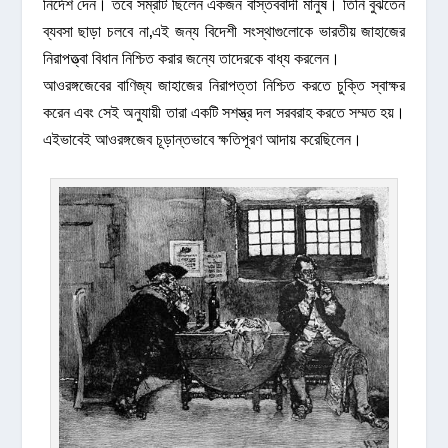
নির্দেশ দেন। তবে সম্রাট ছিলেন একজন বাস্তববাদী মানুষ। তিনি বুঝতেন
ব্যবসা ছাড়া চলবে না,এই জন্য বিদেশী সংস্থাগুলোকে ভারতীয় জাহাজের
নিরাপত্ত্বা বিধান নিশ্চিত করার জন্যে তাদেরকে বাধ্য করলেন।
আওরঙ্গজেবের বাণিজ্য জাহাজের নিরাপত্তা নিশ্চিত করতে চুক্তি স্বাক্ষর
করেন এবং সেই অনুযায়ী তারা একটি সশস্ত্র দল সরবরাহ করতে সম্মত হয়।
এইভাবেই আওরঙ্গজেব চূড়ান্তভাবে ক্ষতিপূরণ আদায় করেছিলেন।