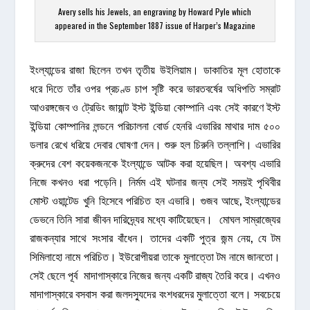
Avery sells his Jewels, an engraving by Howard Pyle which
appeared in the September 1887 issue of Harper’s Magazine
ইংল্যান্ডের রাজা ছিলেন তখন তৃতীয় উইলিয়াম। ডাকাতির মূল হোতাকে
ধরে দিতে তাঁর ওপর প্রচণ্ড চাপ সৃষ্টি করে ভারতবর্ষের অধিপতি সম্রাট
আওরঙ্গজেব ও ট্রেডিং জায়ান্ট ইস্ট ইন্ডিয়া কোম্পানি এবং সেই কারণে ইস্ট
ইন্ডিয়া কোম্পানির লন্ডনে পরিচালনা বোর্ড হেনরি এভারির মাথার দাম ৫০০
ডলার রেখে ধরিয়ে দেবার ঘোষণা দেন। শুরু হল চিরুনি তল্লাশি। এভারির
ক্রুদের বেশ কয়েকজনকে ইংল্যান্ডে আটক করা হয়েছিল। অবশ্য এভারি
নিজে কখনও ধরা পড়েনি। নির্মম এই ঘটনার জন্য সেই সময়ই পৃথিবীর
মোস্ট ওয়ান্টেড খুনি হিসেবে পরিচিত হন এভারি। গুজব আছে, ইংল্যান্ডের
ডেভনে তিনি সারা জীবন দারিদ্র্যের মধ্যে কাটিয়েছেন। মোঘল সাম্রাজ্যের
রাজকন্যার সাথে সংসার বাঁধেন। তাদের একটি পুত্র জন্ম নেয়, যে টম
সিমিলাহো নামে পরিচিত। ইউরোপীয়রা তাকে মুলাত্তো টম নামে জানতো।
সেই ছেলে পূর্ব মাদাগাস্কারে নিজের জন্য একটি রাজ্য তৈরি করে। এখনও
মাদাগাস্কারে বসবাস করা জলদস্যুদের বংশধরদের মুলাত্তো বলে। সবচেয়ে