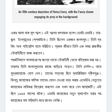
An 18th-century depiction of Henry Every, with the Fancy shown
engaging its prey in the background
এবার আসা যাক মূল গল্পে। এই গল্পের খলনায়ক হলেন হেনরি এভারি। তার
জন্ম ইংল্যান্ডের প্লেমাউথে। তিনি ছিলেন একজন জলদস্যু। তিনি দ্য
কিং অফ পাইরেটস নামে পরিচিত। প্রথম জীবনে তিনি এক সময় রাজকীয়
নৌবাহিনীতে কাজ করতেন।
পরবর্তিকালে অসদাচরণের জন্যে তাকে নৌবাহিনী থেকে বহিস্কার করা হয়।
তারপর তিনি জলদস্যুতার কাজে জড়িয়ে পড়েন। তিনি চার্লস-২ নামে
যুদ্ধজাহাজে যোগ দেন। তাদের গন্তব্য ছিল ক্যারিবিয়ান দ্বীপপুঞ্জ।
কিন্তু জাহাজের মালিক তাদের বেতন দেওয়া বন্ধ করায় এভেরি’র নেতৃত্বে
জাহাজের নাবিকরা বিদ্রোহ করলেন এবং দখল করে নেন জাহাজটি। এটা
ছিল ১৬৯৪ সালের ঘটনা। এভারি জাহাজের নতুন ক্যাপ্টেন হবার পর
জাহাজের নাম পরিবর্তন করে রাখেন ফেঞ্চি।