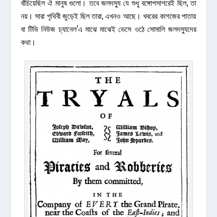
বাঁচিয়েছিল ঐ মানুষ গুলো। তবে জলদস্যু যে শুধু বঙ্গোপসাগরেই ছিল, তা
নয়। সারা পৃথিবী জুড়েই ছিল তারা, এখনও আছে। খবরের কাগজের পাতায়
বা টিভি নিউজ চ্যানেল’এ মাঝে মাঝেই ভেসে ওঠে সোমালি জলদস্যুদের
কথা।