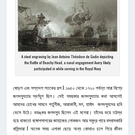
A steel engraving by Jean Antoine Théodore de Gudin depicting
the Battle of Beachy Head, a naval engagement Avery likely
participated in while serving in the Royal Navy
ষোড়শ এবং সপ্তদশ শতকের গল্প l ১৬৫০ থেকে ১৭২০ পর্যন্ত সারা বিশ্বে
জলদস্যুতার স্বর্ণযুগ ছিল। সেই সময়কার জলদস্যুতার কথা আসলেই
আমদের চোখের সামনে পর্তুগীজ, আরাকানী, মগ, হার্মাদ জলদস্যুদের ছবি
ভেসে উঠে। ভয়ঙ্কর জলদস্যু ছিলেন এই মগেরা। তাঁদের ভয়ে তঠস্থ
হয়ে থাকতো বঙ্গোপসাগরের জাহাজের লোকজন আর সমুদ্র পারে বসবাসকারি
বাসিন্দারা l অনেক সময় এলাকা ছেড়ে অন্য কোথাও চলে গিয়ে জীবন