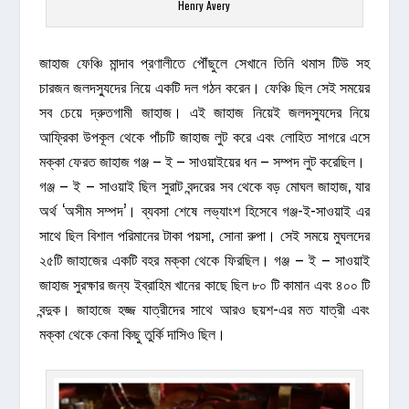
Henry Avery
জাহাজ ফেঞ্চি মান্দাব প্রণালীতে পৌঁছুলে সেখানে তিনি থমাস টিউ সহ
চারজন জলদস্যুদের নিয়ে একটি দল গঠন করেন। ফেঞ্চি ছিল সেই সময়ের
সব চেয়ে দ্রুতগামী জাহাজ। এই জাহাজ নিয়েই জলদস্যুদের নিয়ে
আফ্রিকা উপকূল থেকে পাঁচটি জাহাজ লুট করে এবং লোহিত সাগরে এসে
মক্কা ফেরত জাহাজ গঞ্জ – ই – সাওয়াইয়ের ধন – সম্পদ লুট করেছিল।
গঞ্জ – ই – সাওয়াই ছিল সুরাট বন্দরের সব থেকে বড় মোঘল জাহাজ, যার
অর্থ ‘অসীম সম্পদ’। ব্যবসা শেষে লভ্যাংশ হিসেবে গঞ্জ-ই-সাওয়াই এর
সাথে ছিল বিশাল পরিমানের টাকা পয়সা, সোনা রুপা। সেই সময়ে মুঘলদের
২৫টি জাহাজের একটি বহর মক্কা থেকে ফিরছিল। গঞ্জ – ই – সাওয়াই
জাহাজ সুরক্ষার জন্য ইব্রাহিম খানের কাছে ছিল ৮০ টি কামান এবং ৪০০ টি
বন্দুক। জাহাজে হজ্জ যাত্রীদের সাথে আরও ছয়শ-এর মত যাত্রী এবং
মক্কা থেকে কেনা কিছু তুর্কি দাসিও ছিল।