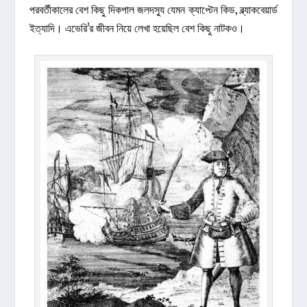
পরবর্তীকালের বেশ কিছু দিকপাল জলদস্যু যেমন ক্যাপ্টেন কিড, ব্ল্যাকবেয়ার্ড
ইত্যাদি। এভেরি’র জীবন নিয়ে লেখা হয়েছিল বেশ কিছু নাটকও।