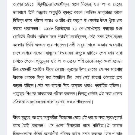
তারপর ১৯১৫ খ্রিস্টাব্দের সেপ্টেম্বর মাসে নিজের হাত পা ও দেহের
ডানপাশে তিনি যন্ত্রণার অনুভূতি ব্যক্ত করেন।অভিজ্ঞ ডাক্তাররা তাকে
বিভিন্ন ভাবে পরীক্ষা করেও ও তাঁর এই যন্ত্রণা বা বেদনার উৎস খুঁজে বের
করতে পারলেননা। ১৯১৮ খ্রিস্টাব্দের ২০ শে সেপ্টেম্বর প্যান্ড্রে যখন
ফেবিয়ার গীর্জার বেদিতে বসে প্রার্থনা করেছিলেন, সেই সময় হঠাৎ দুঃসহ
যন্ত্রণায় তিনি অজ্ঞান হয়ে পড়লেন।সঙ্গী সাধুরা তাকে অজ্ঞান অবস্থায়
দেখে এগিয়ে এলেন।সাধুদের বিস্ময় সব কিছুকে ছাড়িয়ে গেল যখন তারা
দেখতে পেলেন প্যান্ড্রের হাত পা ও দেহের পাশ থেকে রক্ত ক্ষরণ হচ্ছে-
ঠিক যেমনটি হয়েছিল যীশুর বেলায়।ক্রশের উপর দেহের যে সব জায়গায়
যীশুকে পেরেক বিদ্ধ করা হয়েছিল ঠিক সেই সেই জায়গা গুলোতে তার
যন্ত্রনা হচ্ছিল।সেই সব জায়গা দিয়ে রক্তের ধারাও প্রবাহিত হচ্ছিল।
প্যান্ড্রে পিওকে ডাক্তাররা পরীক্ষা করলেন।কিন্তু কেউই এই ক্ষত গুলোর
সঠিক বা সন্তোষজনক কারণ ব্যাখ্যা করতে পারলেননা।
যীশুর মৃত্যুর পর তার অনুসারীরা নিজেদের দেহে এই ধরণের ক্ষত স্বতঃস্ফূর্ত
ভাবে তৈরী করতেন। সে গুলো ষ্টিগম্যাটা নামে পরিচিত।ঐ আঘাত
চিহ্নগুলোকে খৃষ্টধর্ম অনুরাগীরা পবিত্র জ্ঞানে সন্মান করতেন।হাত,পা,ডান