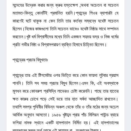
সন্দেহের উদ্রেক করার জন্য ক্রুর হস্তক্ষেপ ,অথবা অচেতন বা সচেতন
মতামত-কিন্তু কোনটিই প্রমানিত হয়নি।প্যান্ড্রে পিওর ব্যাপারটা যে
কারণেই ঘটে থাকুক না কেন তিনি তার কর্তব্য সম্বন্ধে যথেষ্ট সচেতন
ছিলেন।নিজের কাজগুলো তিনি সচেতন ভাবেও যথেষ্ট নিষ্ঠার সাথে সম্পাদন
করতেন।খৃষ্ট ধর্ম বিশ্বাসীদের মধ্যে তিনি একজন সহৃদয় ভদ্র ও নিজ ধর্মের
প্রতি গভীর নিষ্ঠা ও বিশ্বাসপরায়ণ ব্যক্তি হিসাবে চিহ্নিত ছিলেন।
প্যান্ড্রের প্রচার বিমুখতাঃ
প্যান্ড্রে তার এই ষ্টিগমেটার ওপর ভিত্তি করে কোন ফায়দা লুটবার প্রয়াস
পাননি। তিনি সব সময় প্রচার বিমুখ ছিলেন।এমন কি, এই অবস্থাকে
মূলধন করে কোনরুপ প্রসিদ্ধি লাভেরও চেষ্টা করেননি। পাছে তার হাতের
ক্ষত কারুর চোখে পড়ে সেই ভয়ে তার হাত সর্বদা আচ্ছাদিত রাখতেন।
তথাপি সমগ্র পৃথিবীর বিভিন্ন অঞ্চল থেকে তাঁর ও তাঁর মঠের জন্য অঢেল
আর্থিক অনুদান আসতো। ১৯৫৬ খৃষ্টাব্দে প্রায় পাঁচ মিলিয়ন পাউন্ড ব্যায়ে
ফগিয়া নামক স্থানে একটি হাসপাতাল নির্মিত হয়। এই হাসপাতালের
ব্যয়ভারের সকল অর্থ আসে এই সাহায্য বা অনুদানের টাকায়।