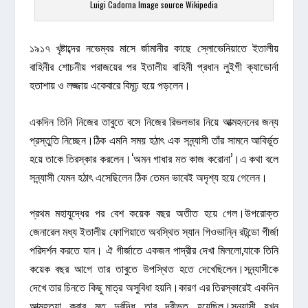
Luigi Cadorna Image source Wikipedia
১৯১৭ খৃষ্টাব্দের নভেম্বর মাসে র্জামানীর কাছে স্লোভেনিয়াতে ইতালীয়
বাহিনীর শোচনীয় পরাজয়ের পর ইতালীয় বাহিনী প্রধান লুইগী ক্যাডোর্না
হতাশায় ও লজ্জায় একেবারে বিমূঢ় হয়ে পড়লেন।
একদিন তিনি নিজের তাবুতে বসে নিজের রিভলভার নিয়ে আত্মহননের জন্য
প্রস্তুতি নিচ্ছেন।ঠিক এমনি সময় হঠাৎ এক সন্ন্যাসী তাঁর সামনে আবির্ভূত
হয়ে তাকে তিরস্কার করলেন।‘অমন গাধার মত কাজ করোনা’।এ কথা বলে
সন্ন্যাসী যেমন হঠাৎ এসেছিলেন ঠিক তেমন ভাবেই অদৃশ্য হয়ে গেলেন।
প্রথম মহাযুদ্ধের পর বেশ কয়েক বছর অতীত হয়ে গেল।উপরোক্ত
জেনারেল মধ্য ইতালীয় ফোগিয়াতে অবস্থিত স্যান গিওভান্নি রটন্ডো গীর্জা
পরিদর্শন করতে যান। ঐ গীর্জাতে একজন পাদ্রীর দেখা মিললো,যাকে তিনি
কয়েক বছর আগে তার তাবুতে উপস্থিত হতে দেখেছিলেন।সন্ন্যাসীকে
দেখে তার চিনতে কিছু মাত্র অসুবিধা হয়নি।কারণ এর তিরস্কারেই একদিন
আত্মহত্যা করার মত দুর্বুদ্ধি তার দূরীভূত হয়েছিল।সন্ন্যাসী যখন