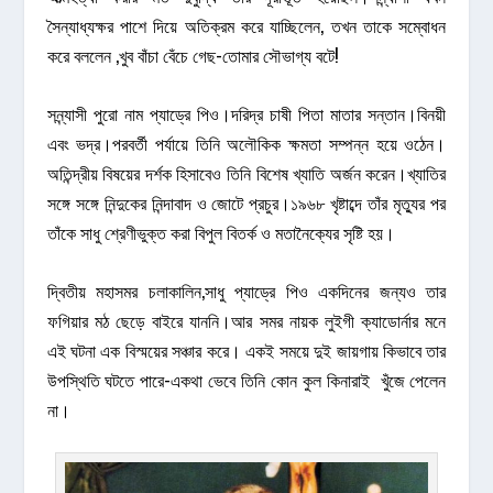
সৈন্যাধ্যক্ষর পাশে দিয়ে অতিক্রম করে যাচ্ছিলেন, তখন তাকে সম্বোধন
করে বললেন ,খুব বাঁচা বেঁচে গেছ-তোমার সৌভাগ্য বটে!
সন্ন্যাসী পুরো নাম প্যাড্রে পিও।দরিদ্র চাষী পিতা মাতার সন্তান।বিনয়ী
এবং ভদ্র।পরবর্তী পর্যায়ে তিনি অলৌকিক ক্ষমতা সম্পন্ন হয়ে ওঠেন।
অতিন্দ্রীয় বিষয়ের দর্শক হিসাবেও তিনি বিশেষ খ্যাতি অর্জন করেন।খ্যাতির
সঙ্গে সঙ্গে নিন্দুকের নিন্দাবাদ ও জোটে প্রচুর।১৯৬৮ খৃষ্টাব্দে তাঁর মৃত্যুর পর
তাঁকে সাধু শ্রেণীভুক্ত করা বিপুল বিতর্ক ও মতানৈক্যের সৃষ্টি হয়।
দ্বিতীয় মহাসমর চলাকালিন,সাধু প্যাড্রে পিও একদিনের জন্যও তার
ফগিয়ার মঠ ছেড়ে বাইরে যাননি।আর সমর নায়ক লুইগী ক্যাডোর্নার মনে
এই ঘটনা এক বিস্ময়ের সঞ্চার করে। একই সময়ে দুই জায়গায় কিভাবে তার
উপস্থিতি ঘটতে পারে-একথা ভেবে তিনি কোন কুল কিনারাই খুঁজে পেলেন
না।