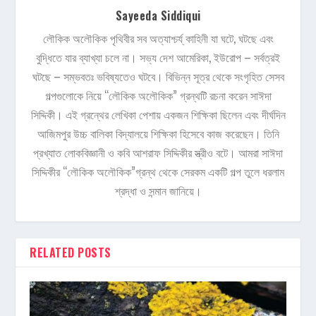
Sayeeda Siddiqui
লৌকিক অলৌকিক পৃথিবীর সব অত্যাশ্চর্য্ কাহিনী যা ঘটে, ঘটছে এবং
বুদ্ধিতে যার ব্যাখ্যা চলে না। সভ্য দেশ আমেরিকা, ইউরোপ – সর্বত্রই
ঘটছে – সম্ভবতঃ ভবিষ্যতেও ঘটবে। বিভিন্ন সূত্র থেকে সংগৃহিত সেসব
গল্পগুলোকে নিয়ে “লৌকিক অলৌকিক” গ্রন্থটি রচনা করেন সাঈদা
সিদ্দিকী। এই গ্রন্থের লেখিকা পেশায় একজন শিক্ষিকা ছিলেন এবং দীর্ঘদিন
আজিমপুর উচ্চ বালিকা বিদ্যালয়ে শিক্ষিকা হিসেবে কাজ করেছেন। তিনি
প্রখ্যাত লোকবিজ্ঞানী ও কবি আশরাফ সিদ্দিকীর স্ত্রীও বটে। আমরা সাঈদা
সিদ্দিকীর “লৌকিক অলৌকিক”গ্রন্থ থেকে সেরকম একটি গল্প তুলে ধরলাম
শ্রদ্ধা ও সন্মান জানিয়ে।
RELATED POSTS