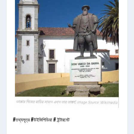
#তথ্যসূত্র #উইকিপিডিয়া # ইন্টারনেট