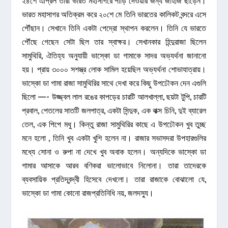
২৪শে এপ্রিল তারা ভারত মহাসাগরে পাড়ি দেওয়ার জন্য জাহাজ ছাড়েন।
ভারত মহাসাগর অতিক্রম করে ২০শে মে তিনি ভারতের কালিকট বন্দরে এসে
পৌঁছান। সেখানে তিনি একটা পেদ্রো স্থাপন করলেন। তিনি যে ভারতে
পৌঁছে গেছেন সেটা ছিল তার স্বাক্ষর। সেখানকার হিন্দুরাজা ছিলেন
সামুথিরি, ঐতিহ্য অনুযায়ী ভাস্কো ডা গামাকে সাদর অভ্যর্থনা জানানো
হয়। প্রায় ৩০০০ সশস্ত্র লোক সামিল হয়েছিল অভ্যর্থনা শোভাযাত্রায়।
ভাস্কো ডা গামা রাজা সামুথিরির সাথে দেখা করে কিছু উপঢৌকন দেন এগুলি
ছিলো —- উজ্জ্বল লাল রঙের কাপড়ের চারটি আলখাল্লা, ছয়টা টুপি, চারটি
প্রবাল, পেতলের সাতটি জলপাত্র, একটা সিন্দুক, এক বাক্স চিনি, দুই ব্যারেল
তেল, এক পিপে মধু। কিন্তু রাজা সামুথিরির কাছে এ উপঢৌকন খুব তুচ্ছ
মনে হলো , তিনি খুব একটা খুশি হলেন না। রাজার সভাসদরা উপহারগুলির
মধ্যে সোনা ও রুপা না দেখে খুব অবাক হলেন। অন্যদিকে ভাস্কো ডা
গামার আসাকে আরব বণিকরা ভালোভাবে নিলোনা। তারা তাদেরকে
ব্যবসায়িক প্রতিদ্বন্দ্বী হিসেবে দেখলো। তারা রাজাকে বোঝালো যে,
ভাস্কো ডা গামা কোনো রাজপ্রতিনিধি নয়, জলদস্যু।