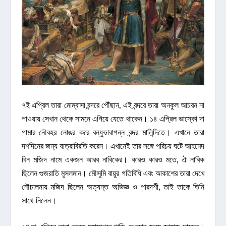
৭ই এপ্রিল তারা মোম্বাসা বন্দরে পৌঁছান, এই বন্দরে তারা অনকুল আচরন না
পাওয়ায় সেখান থেকে সামনে এগিয়ে যেতে থাকেন। ১৪ এপ্রিল ভাস্কো দা
গামার নৌবহর নোঙর করে বন্ধুভাবাপন্ন বন্দর মালিন্দিতে। এখানে তারা
দশদিনের জন্য যাত্রাবিরতি করেন। এখানেই তার সঙ্গে পরিচয় ঘটে আহমেদ
বিন মজিদ নামে একজন আরব নাবিকের। কারও কারও মতে, ঐ নাবিক
ছিলেন গুজরাতি মুসলমান। মৌসুমি বায়ুর গতিবিধি এবং আকাশের তারা দেখে
নৌচালনায় মজিদ ছিলেন অত্যন্ত অভিজ্ঞ ও পারদর্শী, তাই তাকে তিনি
সাথে নিলেন।