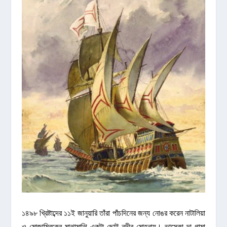
১৪৯৮ খ্রিষ্টাব্দের ১১ই জানুয়ারি তাঁরা পাঁচদিনের জন্য নোঙর করেন নাটালিয়া
ও মোজাম্বিকের মাঝামাঝি একটা ছোট্ট নদীর মোহনায়। ভাস্কো দা গামা