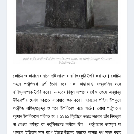
কোচিন ও কানানোর নামে দুটি জায়গায় বাণিজ্যকুঠি তৈরি করা হয়। কোচিন
শহরে পর্তুগিজরা দুর্গ তৈরি করে এবং কাছাকাছি রাজ্যগুলির সঙ্গে
বাণিজ্যসম্পর্ক তৈরি করে। ভারতের বিপুল সম্পদের খোঁজ পেয়ে অন্যান্য
ইউরোপীয় দেশও ভারতে যাতায়াত শুরু করে। ভারতের পশ্চিম উপকূলে
পর্তুগিজ বাণিজ্যকেন্দ্র ও পরে উপনিবেশ গড়ে ওঠে। গোয়া পর্তুগালের
প্রধান উপনিবেশে পরিণত হয়। ১৯৬১ খ্রিষ্টাব্দে ভারত সরকার তাঁর নিয়ন্ত্রণ
না নেওয়া পর্যন্ত তা পর্তুগিজদের অধীনে ছিল। পর্তুগালের ভাস্কো দা
গামাকে ইতিহাস মনে রাখে ইউরোপীয়দের ভারতে আসার পথ সুগম করার