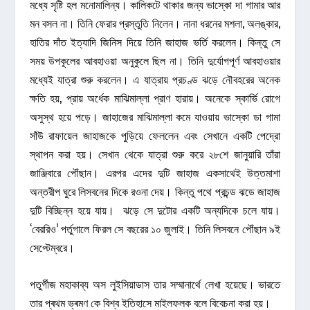
মধ্যে সৃষ্টি হল মনোমালিন্য। কালিকটে থাকার জন্য ভাস্কো দা গামার আর
মন বসল না। তিনি ফেরার প্রস্তুতি নিলেন। নানা ধরনের মশলা, অলঙ্কার,
হাতির দাঁত ইত্যাদি জিনিস দিয়ে তিনি জাহাজ ভর্তি করলেন। কিন্তু সে
সময় উপকূলের আবহাওয়া অনুকুলে ছিল না। তিনি দুর্যোগপূর্ণ আবহাওয়ার
মধ্যেই যাত্রা শুরু করলেন। এ যাত্রায় প্রচণ্ড ঝড়ে নৌবহরের অনেক
ক্ষতি হয়, প্রায় অর্ধেক মাঝিমাল্লা প্রাণ হারায়। অনেকে স্কার্ভি রোগে
অসুস্থ হয়ে পড়ে। জাহাজের মাঝিমাল্লা কমে যাওয়ায় ভাস্কো ডা গামা
সাঁউ রাফায়েল জাহাজকে পুড়িয়ে ফেললেন এবং সেখানে একটি পেদ্রো
স্থাপন করা হয়। সেখান থেকে যাত্রা শুরু করে ২৮শে জানুয়ারি তাঁরা
জাঞ্জিবারে পৌঁছান। এরপর এদের দুটি জাহাজ একসাথেই উত্তমাশা
অন্তরীপ ঘুরে লিসবনের দিকে রওনা দেয়। কিন্তু পথে প্রচন্ড ঝডে জাহাজ
দুটি বিচ্ছিন্ন হয়ে যায়। ঝড়ে সে দুটোর একটি অন্যদিকে চলে যায়।
‘বেররিও’ পর্তুগালে ফিরল সে বছরের ১০ জুলাই। তিনি লিসবনে পৌঁছান ৯ই
সেপ্টেম্বরে।
পতুৰ্গীজ মহাকাব্য অস লুইসিয়াডাস তার সম্মানার্থে লেখা হয়েছে। ভারতে
তার প্ৰথম ভ্ৰমণ কে বিশ্ব ইতিহাসে মাইলফলক বলে বিবেচনা করা হয়।