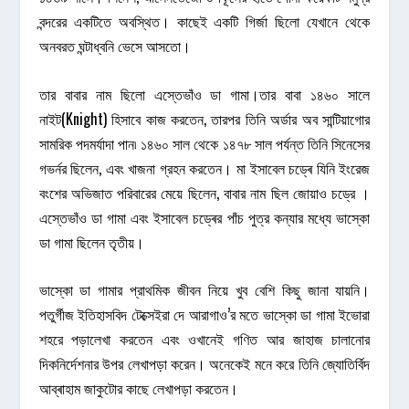
বন্দরের একটিতে অবস্থিত। কাছেই একটি গির্জা ছিলো যেখানে থেকে
অনবরত ঘন্টাধ্বনি ভেসে আসতো।
তার বাবার নাম ছিলো এস্তেভাঁও ডা গামা।তার বাবা ১৪৬০ সালে
নাইট(Knight) হিসাবে কাজ করতেন, তারপর তিনি অৰ্ডার অব সান্টিয়াগোর
সামরিক পদমৰ্যাদা পান৷ ১৪৬০ সাল থেকে ১৪৭৮ সাল পর্যন্ত তিনি সিনেসের
গভর্নর ছিলেন, এবং খাজনা গ্রহন করতেন। মা ইসাবেল চড্ৰে যিনি ইংরেজ
বংশের অভিজাত পরিবারের মেয়ে ছিলেন, বাবার নাম ছিল জোয়াও চড্রে ।
এস্তেভাঁও ডা গামা এবং ইসাবেল চড্ৰের পাঁচ পুত্র কন্যার মধ্যে ভাস্কো
ডা গামা ছিলেন তৃতীয়।
ভাস্কো ডা গামার প্রাথমিক জীবন নিয়ে খুব বেশি কিছু জানা যায়নি।
পতুৰ্গীজ ইতিহাসবিদ টেক্সেইরা দে আরাগাও’র মতে ভাস্কো ডা গামা ইভোরা
শহরে পড়ালেখা করতেন এবং ওখানেই গণিত আর জাহাজ চালানোর
দিকনির্দেশনার উপর লেখাপড়া করেন। অনেকেই মনে করে তিনি জ্যোতিৰ্বিদ
আব্ৰাহাম জাকুটোর কাছে লেখাপড়া করতেন।