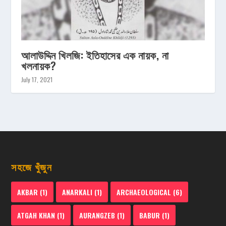
আলাউদ্দিন খিলজি: ইতিহাসের এক নায়ক, না
খলনায়ক?
July 17, 2021
সহজে খুঁজুন
AKBAR
(1)
ANARKALI
(1)
ARCHAEOLOGICAL
(6)
ATGAH KHAN
(1)
AURANGZEB
(1)
BABUR
(1)