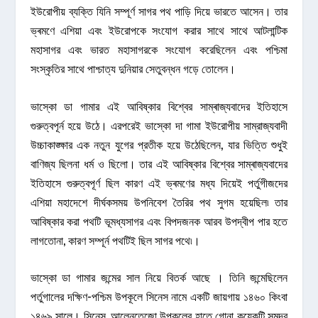
ইউরোপীয় ব্যক্তি যিনি সম্পূৰ্ণ সাগর পথ পাড়ি দিয়ে ভারতে আসেন। তার
ভ্ৰমণে এশিয়া এবং ইউরোপকে সংযোগ করার সাথে সাথে আটলান্টিক
মহাসাগর এবং ভারত মহাসাগরকে সংযোগ করেছিলেন এবং পশ্চিমা
সংস্কৃতির সাথে পাশ্চাত্য দুনিয়ার সেতুবন্ধন গড়ে তোলেন।
ভাস্কো ডা গামার এই আবিষ্কার বিশ্বের সাম্ৰাজ্যবাদের ইতিহাসে
গুরুত্বপূর্ন হয়ে উঠে। এরপরেই ভাস্কো দা গামা ইউরোপীয় সাম্রাজ্যবাদী
উচ্চাকাঙ্ক্ষার এক নতুন যুগের প্রতীক হয়ে উঠেছিলেন, যার ভিত্তি শুধুই
বাণিজ্য ছিলনা ধর্ম ও ছিলো। তার এই আবিষ্কার বিশ্বের সাম্ৰাজ্যবাদের
ইতিহাসে গুরুত্বপূর্ণ ছিল কারণ এই ভ্ৰমণের মধ্য দিয়েই পর্তুগীজদের
এশিয়া মহাদেশে দীৰ্ঘকসময় উপনিবেশ তৈরির পথ সুগম হয়েছিল৷ তার
আবিষ্কার করা পথটি ভূমধ্যসাগর এবং বিপদজনক আরব উপদ্বীপ পার হতে
লাগতোনা, কারণ সম্পূর্ন পথটিই ছিল সাগর পথে৷।
ভাস্কো ডা গামার জন্মের সাল নিয়ে বিতর্ক আছে । তিনি জন্মেছিলেন
পর্তুগালের দক্ষিণ-পশ্চিম উপকূলে সিনেস নামে একটি জায়গায় ১৪৬০ কিংবা
১৪৬৯ সালে। সিনেস, আলেনতেজো উপকূলের হাতে গোনা কয়েকটি সমুদ্র