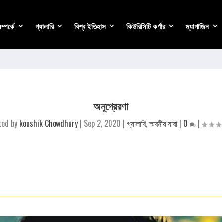
্পর্কে
গ্যালারি
বিশ্ব ইতিহাস
কিউরিসিটি কর্ণার
ম্যাগাজিন
অনুপ্রেরণা
ted by
koushik Chowdhury
|
Sep 2, 2020
|
গ্যালারি
,
স্মরনীয় যারা
|
0
|