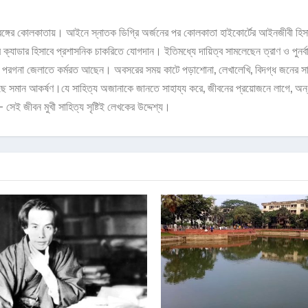
বঙ্গের কোলকাতায়। আইনে স্নাতক ডিগ্রি অর্জনের পর কোলকাতা হাইকোর্টের আইনজীবী হিসাবে 
র ক্যাডার হিসাবে প্রশাসনিক চাকরিতে যোগদান। ইতিমধ্যে দায়িত্ব সামলেছেন ত্রাণ ও পুনর্
২৪ পরগনা জেলাতে কর্মরত আছেন। অবসরের সময় কাটে পড়াশোনা, লেখালেখি, বিদগ্ধ জনের সাথ
আছে সমান আকর্ষণ।যে সাহিত্য অজানাকে জানতে সাহায্য করে, জীবনের প্রয়োজনে লাগে, অন্ধ
 - সেই জীবন মুখী সাহিত্য সৃষ্টিই লেখকের উদ্দেশ্য।