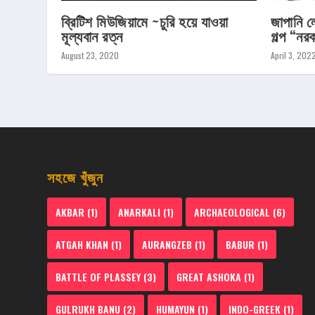
ব্রিটিশ মিউজিয়ামে ~চুরি হয়ে যাওয়া
জাপানি ল
মূল্যবান রত্ন
গল্প “নর
August 23, 2020
April 3, 202
সহজে খুঁজুন
AKBAR
(1)
ANARKALI
(1)
ARCHAEOLOGICAL
(6)
ATGAH KHAN
(1)
AURANGZEB
(1)
BABUR
(1)
BATTLE OF PLASSEY
(3)
GREAT ASHOKA
(1)
GULRUKH BANU
(2)
HUMAYUN
(1)
INDO-GREEK
(1)