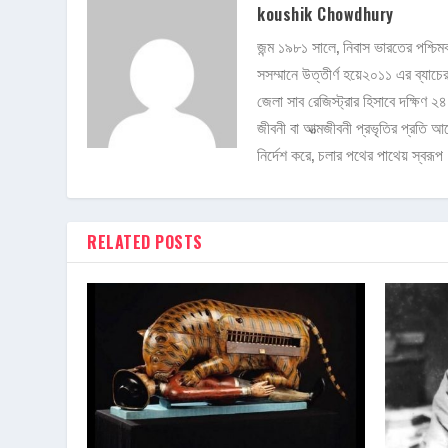
koushik Chowdhury
জন্ম ১৯৮১ সালে, নিবাস ভারতের পশ্চিম
সসম্মানে উত্তীর্ণ হয়ে২০১১ এর ব্যাচে
জেলা সাব রেজিস্ট্রার হিসাবে দক্ষিণ 
জীবনী বা আত্মজীবনী প্রভৃতির প্রতি 
নির্দেশ করে, চলার পথের পাথেয় স্বরূপ
RELATED POSTS