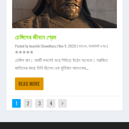
চেঙ্গিসের জীবনে প্রেম
Posted by
koushik Chowdhury
|
Nov 9, 2020
|
ইতিহাস
,
কিউরিসিটি কর্ণার
|
চেঙ্গিস খান। নামটি শুনলেই ভয়ে শিউড়ে উঠেন অনেকে। পরাজিত
জাতিদের কাছে তিনি ছিলেন এক মুর্তিমান আতংকের...
READ MORE
1
2
3
4