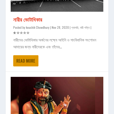
নারীর ভোটাধিকার
Posted by
koushik Chowdhury
|
Nov 28, 2020
|
গ্যালারি
,
নারী শক্তি
|
নারীদের ভোটাধিকার অর্জনের লক্ষ্যে আইনি ও সাংবিধানিক সংশোধন
আদায়ের জন্য নারীদেরকে এবং তাঁদের...
READ MORE