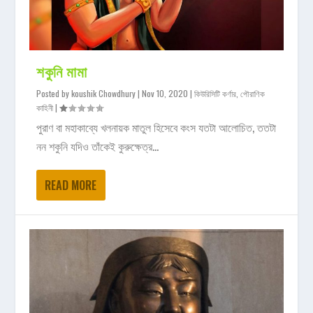
শকুনি মামা
Posted by
koushik Chowdhury
|
Nov 10, 2020
|
কিউরিসিটি কর্ণার
,
পৌরাণিক
কাহিনী
|
পুরাণ বা মহাকাব্যে খলনায়ক মাতুল হিসেবে কংস যতটা আলোচিত, ততটা
নন শকুনি যদিও তাঁকেই কুরুক্ষেত্র...
READ MORE