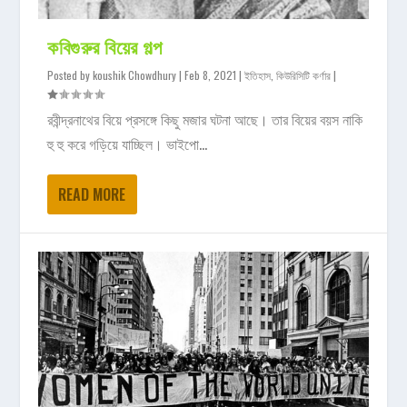
কবিগুরুর বিয়ের গল্প
Posted by
koushik Chowdhury
|
Feb 8, 2021
|
ইতিহাস
,
কিউরিসিটি কর্ণার
|
রবীন্দ্রনাথের বিয়ে প্রসঙ্গে কিছু মজার ঘটনা আছে। তার বিয়ের বয়স নাকি
হু হু করে গড়িয়ে যাচ্ছিল। ভাইপো...
READ MORE