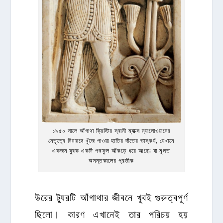
১৯৫০ সালে আঁগাথা ক্রিস্টির স্বামী ম্যাক্স ম্যালোওয়ানের
নেতৃত্বে নিমরূদে খুঁজে পাওয়া হাতির দাঁতের ভাস্কর্য, যেখানে
একজন যুবক একটি পদ্মফুল আঁকড়ে ধরে আছে; যা মূলত
অনন্তকালের প্রতীক
উরের ট্যুরটি আঁগাথার জীবনে খুবই গুরুত্বপূর্ণ
ছিলো। কারণ এখানেই তার পরিচয় হয়