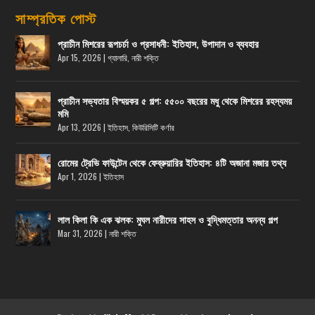
সাম্প্রতিক পোস্ট
প্রাচীন মিশরের রূপচর্চা ও প্রসাধনী: ইতিহাস, উপাদান ও ব্যবহার
Apr 15, 2026
|
গ্যালারি
,
নারী শক্তি
প্রাচীন সভ্যতার বিস্ময়কর ৫ গল্প: ৫৫০০ বছরের মধু থেকে মিশরের রহস্যময়
মমি
Apr 13, 2026
|
ইতিহাস
,
কিউরিসিটি কর্ণার
রোমের ট্রেভি ফাউন্টেন থেকে ফেব্রুয়ারির ইতিহাস: ৪টি অজানা মজার তথ্য
Apr 1, 2026
|
ইতিহাস
লাল কিলা কি এক ঝলক: মুঘল নারীদের সাহস ও বুদ্ধিমত্তার অনন্য গল্প
Mar 31, 2026
|
নারী শক্তি