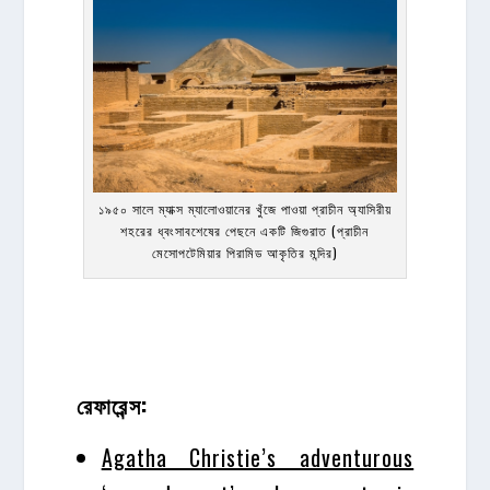
১৯৫০ সালে ম্যাক্স ম্যালোওয়ানের খুঁজে পাওয়া প্রাচীন অ্যাসিরীয়
শহরের ধ্বংসাবশেষের পেছনে একটি জিগুরাত (প্রাচীন
মেসোপটেমিয়ার পিরামিড আকৃতির মন্দির)
রেফারেন্স:
Agatha Christie’s adventurous