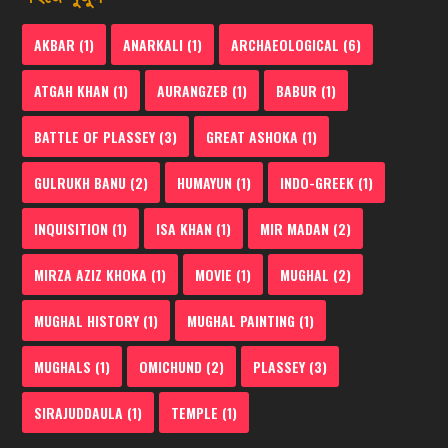
AKBAR
(1)
ANARKALI
(1)
ARCHAEOLOGICAL
(6)
ATGAH KHAN
(1)
AURANGZEB
(1)
BABUR
(1)
BATTLE OF PLASSEY
(3)
GREAT ASHOKA
(1)
GULRUKH BANU
(2)
HUMAYUN
(1)
INDO-GREEK
(1)
INQUISITION
(1)
ISA KHAN
(1)
MIR MADAN
(2)
MIRZA AZIZ KHOKA
(1)
MOVIE
(1)
MUGHAL
(2)
MUGHAL HISTORY
(1)
MUGHAL PAINTING
(1)
MUGHALS
(1)
OMICHUND
(2)
PLASSEY
(3)
SIRAJUDDAULA
(1)
TEMPLE
(1)