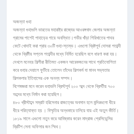
অজন্তা গুহা
অজন্তা গুহাগুলি ভারতের মহারাষ্ট্র রাজ্যের আওরঙ্গবাদ জেলার অজন্তা
গ্রামের পাশেই পাহাড়ের গায়ে অবস্থিত।গভীর খাঁড়া গিরিখাতের পাথর
কেটে খোদাই করা প্রায় ৩০টি গুহা-স্তম্ভ। এগুলো খ্রিষ্টপূর্ব দোসরা শতাব্দী
থেকে খ্রিষ্টীয় সপ্তম শতাব্দীর মধ্যে নির্মিত হয়েছিল বলে ধারণা করা হয়।
দেখলে মনেহয় শিল্পীরা রীতিমত একজন আরেকজনের সাথে প্রতিযোগিতা
করে গুহার দেয়ালে ফুটিয়ে তোলেন তাঁদের শিল্পকর্ম যা মানব সভ্যতার
শিল্পকলার ইতিহাসের এক অনন্য সম্পদ।
বিশেষজ্ঞরা মনে করেন গুহাগুলি খ্রিস্টপূর্ব ২০০ অব্দ থেকে খ্রিস্টীয় ৭০০
অব্দের মধ্যে নির্মান করা হয়েছিল।
৪৮০ খ্রীস্টাব্দে সম্রাট হরিসেনার রাজত্বের অবসান হলে মন্দিরগুলো ধীরে
ধীরে পরিত্যাক্ত হয় । বিস্মৃতির অন্ধকারে তলিয়ে যায় এই অতুল কীর্তি।
১৮১৯ সালে এগুলো নতুন করে আবিষ্কার করেন মাদ্রাজ প্রেসিডেন্সির
ব্রিটিশ সেনা অফিসার জন স্মিথ।