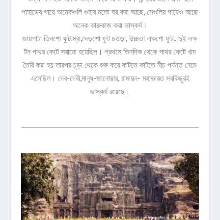
পাহাডের গায়ে অনেকগুলি গুহার মতো ঘর করা আছে, সেগুলির গায়েও আছে
অনেক কারুকাজ করা ভাস্কর্য।
জায়গাটা তিনশো ফুট ল্ম্বা,দেড়শো ফুট চওড়া, উচ্চতা একশো ফুট.. দুই লক্ষ
টন পাথর কেটে সরানো হয়েছিল। প্রথমে তিনদিক থেকে পাথর কেটে খাদ
তৈরি করা হয় তারপর চূড়া থেকে শুরু করে কাটতে কাটতে নীচ পর্যন্ত নেমে
এসেছিল। দেব-দেবী,মানুষ-জানোয়ার, রামায়ন- মহাভারত সবকিছুরই
ভাস্কর্য রয়েছে।