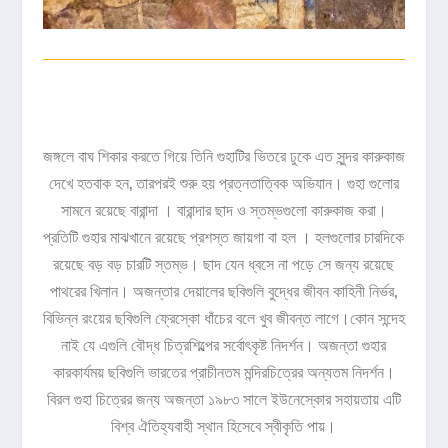
জঙ্গলে বাঘ শিকার করতে গিয়ে তিনি গুহাটির ভিতরে ঢুকে এত সুন্দর কারুকাজ
দেখে হতবাক হন, তারপরই শুরু হয় প্রত্নতাত্বিক অভিযান। গুহা গুলোর
সামনে রয়েছে বারান্দা । বারান্দার ছাদ ও স্তম্ভগুলো কারুকাজ করা।
প্রতিটি গুহার মাঝখানে রয়েছে প্রশস্ত জায়গা বা হল । হলগুলোর চারদিকে
রয়েছে বড় বড় চারটি স্তম্ভ। ছাদ যেন ধ্বসে না পড়ে সে জন্য রয়েছে
পাথরের খিলান। অজন্তার দেয়ালের ছবিগুলি বুদ্ধের জীবন কাহিনী নির্ভর,
বিভিন্ন রংয়ের ছবিগুলি ফ্রেস্কো ধাঁচের বলে খুব জীবন্ত লাগে।কোন সন্দেহ
নাই যে এগুলি বৌদ্ধ চিত্রশিল্পের সর্বোৎকৃষ্ট নিদর্শন। অজন্তা গুহার
কারকার্যময় ছবিগুলি ভারতের প্রাচীনতম মন্দিরচিত্রের অন্যতম নিদর্শন।
বিরল গুহা চিত্রের জন্য অজন্তা ১৯৮৩ সালে ইউনেস্কোর সহায়তায় এটি
বিশ্ব ঐতিহ্যবাহী স্থান হিসেবে স্বীকৃতি পায়।