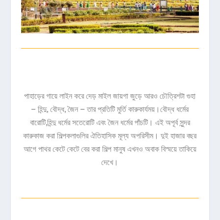
পাহাড়ের গায়ে লাইন করে দেড় মাইল জায়গা জুড়ে আরও চৌত্রিশটা গুহা
– হিন্দু, বৌদ্ধ, জৈন – তার প্রতিটি মুর্তি কারুকার্যময়।বৌদ্ধ ধর্মের
বারোটি,হিন্দু ধর্মের সতেরোটি এবং জৈন ধর্মের পাঁচটি। এই অপূর্ব সুন্দর
কারুকাজ করা শিল্পকলাগুলির ঐতিহাসিক মূল্য অপরিসীম। দুই হাজার বছর
আগে পাথর কেটে কেটে বের করা শিল্প মানুষ এখনও অবাক বিস্ময়ে তাকিয়ে
দেখে।