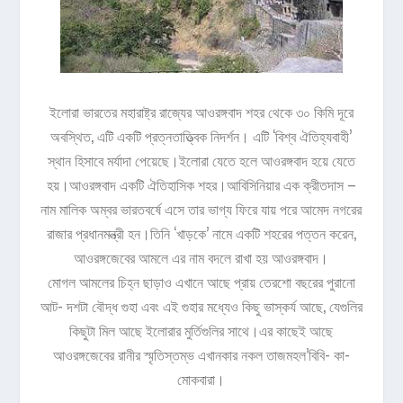
ইলোরা ভারতের মহারাষ্ট্র রাজ্যের আওরঙ্গবাদ শহর থেকে ৩০ কিমি দূরে
অবস্থিত, এটি একটি প্রত্নতাত্ত্বিক নিদর্শন। এটি ‘বিশ্ব ঐতিহ্যবাহী’
স্থান হিসাবে মর্যাদা পেয়েছে।ইলোরা যেতে হলে আওরঙ্গবাদ হয়ে যেতে
হয়।আওরঙ্গবাদ একটি ঐতিহাসিক শহর।আবিসিনিয়ার এক ক্রীতদাস –
নাম মালিক অম্বর ভারতবর্ষে এসে তার ভাগ্য ফিরে যায় পরে আমেদ নগরের
রাজার প্রধানমন্ত্রী হন।তিনি ‘খাড়কে’ নামে একটি শহরের পত্তন করেন,
আওরঙ্গজেবের আমলে এর নাম বদলে রাখা হয় আওরঙ্গবাদ।
মোগল আমলের চিহ্ন ছাড়াও এখানে আছে প্রায় তেরশো বছরের পুরানো
আট- দশটা বৌদ্ধ গুহা এবং এই গুহার মধ্যেও কিছু ভাস্কর্য আছে, যেগুলির
কিছুটা মিল আছে ইলোরার মুর্তিগুলির সাথে।এর কাছেই আছে
আওরঙ্গজেবের রানীর স্মৃতিস্তম্ভ এখানকার নকল তাজমহল’বিবি- কা-
মোকবারা।