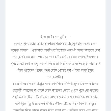
ইলোরার কৈলাস মন্দির—
কৈলাস মন্দির তৈরি হয়েছিল সপ্তম শতাব্দীতে রাষ্ট্রকুট রাজবংশের রাজা
কৃষ্ণের আমলে। খুলদাবাদে অবস্থিত ইলোরার গুহাগুলি হচ্ছে ভারতের সেরা
ভাস্কর্যের সমাহার। পাহাড়ের গা কেটে কেটে বের করা হয়েছে কৈলাসের
মন্দির.. যেটা দেখলে শুধু অবাক বিস্ময়ে তাকিয়ে থাকতে হয়-হাতুড়ি আর ছেনি
দিয়ে পাহাড়ের গায়ের পাথর কেটে খোদাই করা এইসব অপূর্ব সুন্দর
ভাস্কর্যগুলি।
তেরশো বছর আগে হাতুড়ি আর ছেনি দিয়ে দাক্ষিণাত্যের একদল কারিগর
চরনন্দ্রী পাহাড়ের গা কেটে কেটে পাহাড়ের ভেতর থেকে খুঁড়ে বের করেছে
এই কৈলাস মন্দির। তিনদিকে পাহাড়ের দেয়ালের মাঝখানে কৈলাসের মন্দির
অবস্থিত।মন্দিরের একপাশ দিয়ে হাঁটতে হাঁটতে পিছন দিক দিয়ে ঘুরে
অন্যদিক দিয়ে আবার সামনে ফিরে আসা যায়। মন্দিরের ডানে এবং বামে