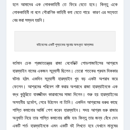
হলে আমাদের এক লোককাহিনী তে ফিরে যেতে হবে। কিন্তু একে
লোককাহিনী না বলে পৌরাণিক কাহিনী বলা যেতে পারে কারণ এর সত্যতা
বের করা সম্ভব হয়নি।
বাইবেলের একটি পুস্তকের সূচনায় অলংকৃত আদ্যক্ষর
বর্তমান চেক প্রজাতন্ত্রের রাজা বেনেডিক্ট পোডলাজাইসের আশ্রমে
হারম্যাইন নামের একজন সন্ন্যাসী ছিলেন। তেরো শতকের প্রথম দিককার
ঘটনা৷ হঠাৎ একদিন সন্ন্যাসী হারম্যাইন খুব বড় একটা অপরাধ করে
ফেলেন। আশ্রমের পরিবেশ নষ্ট করার অপরাধে রাজা হারম্যাইনকে এক
বদ্ধ কুঠুরিতে যাবজ্জীবন কারাবাসের সাজা দিলেন। শুরু হয় হারম্যাইনের
অসহনীয় দুর্ভোগ, পেরে উঠলেন না তিনি। একদিন আশ্রমের গুরুর কাছে
শাস্তি কমানোর আর্জি পেশ করেন হারম্যাইন। সদয় আশ্রম গুরু রাজার
অনুমতি নিয়ে তার শাস্তি কমানোয় রাজি হন৷ কিন্তু তার জন্য বেঁধে দেন
একটি শর্ত৷ হারম্যাইনকে এমন একটি বই লিখতে হবে যেখানে মানুষের