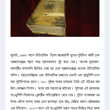
জুলাই, ১৬৪৮ সালে ঐতিহাসিক ত্রিশ বছরব্যাপী যুদ্ধে সুইডিশ আর্মি চেক
প্রজাতন্ত্রের প্রাগ শহর ব্যাপকভাবে লুট করে নেয়। অনেক মূল্যবান
সামগ্রীর পাশাপাশি ছিনিয়ে নেয়া হয় চেক প্রজাতন্ত্রের অনেক ঐতিহাসিক
দলিল। প্রত্নতাত্ত্বিক এবং ঐতিহাসিক গুরুত্বে এমনই এক পান্ডুলিপি চলে
যায় সুইডিশদের হাতে। ৩১০ পৃষ্ঠার গাধার চামড়ায় তৈরি এই বইয়ের নাম
ছিল কোডাক্স গিগাস। অন্য নাম শয়তানের বাইবেল। সুইসরা এই রহস্যময়
পাণ্ডুলিপি নিজেদের কেন্দ্রীয় লাইব্রেরিতে রেখে দেয়। সুইস গবেষকরা এর
উপর জেঁকে বসেন৷ সবার চোখ ছানাবড়া হয়ে যায়, বেরিয়ে আসে রোমাঞ্চকর
এক ইতিহাস। ২০০৭ সালে এই পাণ্ডুলিপি প্রাগ শহরে ফিরিয়ে নিয়ে আসা