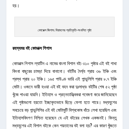
হয়।
কোডেক্স জিগাস; দিয়াবলের প্রতিকৃতি-সংবলিত পৃষ্ঠা
রহস্যময় বই কোডাক্স গিগাস
কোডাক্স গিগাস ল্যাটিন এ নামের বাংলা বিশাল বই৷ ৩১০ পৃষ্ঠার এই বই গাধা
কিংবা বাছুরের চামড়া দিয়ে বানানো। বইটির দৈর্ঘ্য প্রায় ৩৬ ইঞ্চি এবং
প্রস্থ প্রায় ২০ ইঞ্চি। ১৬৫ পাউণ্ড ভারি এই পান্ডুলিপি প্রায় ৮.৭ ইঞ্চি
মোটা। ওজনে ভারী হওয়া এই বই বহন করা দুঃসাধ্য৷ বইটির শেষ ৫২ পৃষ্ঠা
খুঁজে পাওয়া যায়নি। ইতিহাস ও প্রত্নতাত্ত্বিকরা গবেষণা করে জানিয়েছেন
এই পৃষ্ঠাগুলো হয়তো ইচ্ছাকৃতভাবে ছিড়ে ফেলা হতে পারে। মধ্যযুগের
সবচেয়ে বড় পান্ডুলিপির এই বই মোটামুটি বিশ্বকোষ ধাঁচে লেখা হয়েছিল এবং
ইতিহাসবিদগণ নিশ্চিত হয়েছেন যে এই বইয়ের লেখক একজনই। কিন্তু
মধ্যযুগের এই বিশাল বইকে কেন শয়তানের বই বলা হয়? এর কারণ খুঁজতে