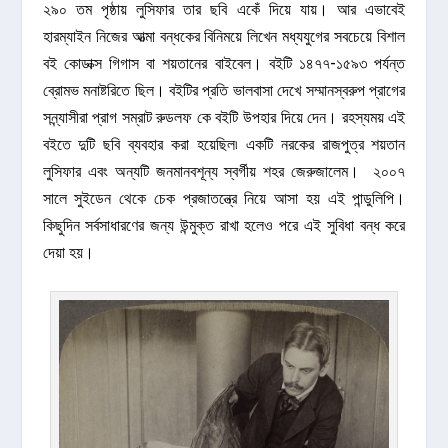
২৯০ তম পৃষ্ঠায় লুসিফার তার ছবি একেঁ দিয়ে যায়। আর এভাবেই
হারম্যাইন নিজের আত্মা বন্ধকের বিনিময়ে লিখেন মধ্যযুগের সবচেয়ে বিশাল
বই কোডাক্স গিগাস বা শয়তানের বাইবেল। বইটি ১৪৭৭-১৫৯৩ পর্যন্ত
ব্রোমভ মনাষ্টরিতে ছিল। বইটির প্রতি ভালবাসা দেখে সম্মানস্বরুপ প্রাগের
সন্ন্যাসীরা প্রাগ সম্রাট রুডলফ কে বইটি উপহার দিয়ে দেন। রহস্যময় এই
বইতে দুটি ছবি ব্যবহার করা হয়েছিল৷ একটি নরকের রাজপুত্র শয়তান
লুসিফার এবং অন্যটি জনমানবশূন্য স্বর্গীয় শহর জেরুজালেম। ২০০৭
সালে সুইডেন থেকে চেক প্রজাতন্ত্রে নিয়ে আসা হয় এই পান্ডুলিপি।
কিছুদিন সর্বসাধারণের জন্য উন্মুক্ত রাখা হলেও পরে এই সুবিধা বন্ধ করে
দেয়া হয়।