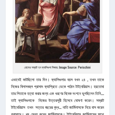
রোমের সম্রাট হন ক্যালিগুলা সিজার; Image Source: Perischini
এভাবেই কাটছিলো তার দিন। ক্যালিগুলার বয়স যখন ২৪ , তখন তাকে
নিজের বিলাসবহুল প্রাসাদ ক্যাপ্রিতে ডেকে পাঠান টাইবেরিয়াস। হয়তোবা
তার পিতাকে হত্যা করার জন্য এক ধরণের বিবেক দংশনে ভুগছিলেন তিনি….
তাই ক্যালিগুলাকে নিজের উত্তরসূরী হিসেবে ঘোষণা করেন। সম্রাট
টাইবেরিয়াস তখন সত্তর বছরের বৃদ্ধ… নাতি জার্মিলাসকে নিয়ে বাস করেন
প্রাসাদে। খুব স্নেহ করেন জার্মিলাসকে। টাইবেরিয়াস জার্মিলাসের সাথে