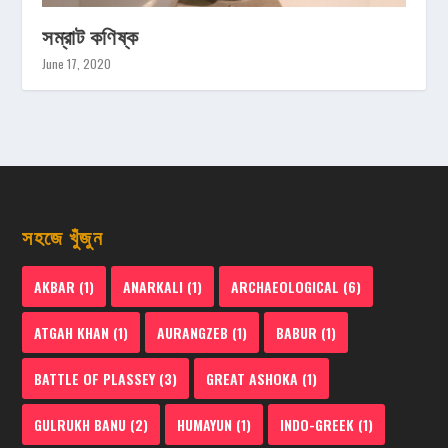
সম্রাট কণিষ্ক
June 17, 2020
সহজে খুঁজুন
AKBAR
(1)
ANARKALI
(1)
ARCHAEOLOGICAL
(6)
ATGAH KHAN
(1)
AURANGZEB
(1)
BABUR
(1)
BATTLE OF PLASSEY
(3)
GREAT ASHOKA
(1)
GULRUKH BANU
(2)
HUMAYUN
(1)
INDO-GREEK
(1)