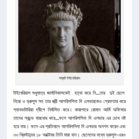
সম্রাট টাইবেরিয়াস
টাইবেরিয়াস শুধুমাত্র জার্মানিকাসকেই হত্যা করে নি….তার দুই ছেলে
নিরো ও ড্রুসুস সহ তার স্ত্রী আগরিপপিনা দি এলডারকেও গ্রেফতার করে
প্যানডাটারিয়া দ্বীপে নির্বাসিত করে। কারাগারে রোমান আর্মি অফিসার
তাদের প্রচন্ড মারধোর করে….ফলে আগরিপপিনা দি এলডার এর চোখ নষ্ট
হয়ে যায়। ফলে এর প্রতিবাদে আগরিপপিনা দি এলডার অনশন করেন এবং
৩৩ খ্রিস্টাব্দের ১৮ অক্টোবর তিনি মারা যান। ছেলেদের মধ্যে ড্রুসুস-এরও