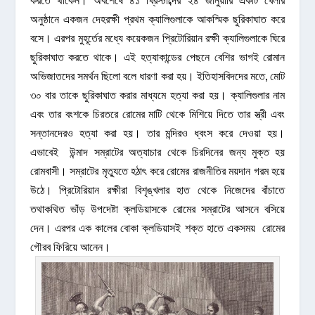
অনুষ্ঠানে একজন দেহরক্ষী প্রথম ক্যালিগুলাকে আকস্মিক ছুরিকাঘাত করে
বসে। এরপর মুহূর্তের মধ্যে কয়েকজন প্রিটোরিয়ান রক্ষী ক্যালিগুলাকে ঘিরে
ছুরিকাঘাত করতে থাকে। এই হত্যাকান্ডের পেছনে বেশির ভাগই রোমান
অভিজাতদের সমর্থন ছিলো বলে ধারণা করা হয়। ইতিহাসবিদদের মতে, মোট
৩০ বার তাকে ছুরিকাঘাত করার মাধ্যমে হত্যা করা হয়। ক্যালিগুলার নাম
এবং তার বংশকে চিরতরে রোমের মাটি থেকে মিশিয়ে দিতে তার স্ত্রী এবং
সন্তানদেরও হত্যা করা হয়। তার মন্দিরও ধ্বংস করে দেওয়া হয়।
এভাবেই উন্মাদ সম্রাটের অত্যাচার থেকে চিরদিনের জন্য মুক্ত হয়
রোমবাসী। সম্রাটের মৃত্যুতে হঠাৎ করে রোমের রাজনীতির ময়দান গরম হয়ে
উঠে। প্রিটোরিয়ান রক্ষীরা বিশৃঙ্খলার হাত থেকে নিজেদের বাঁচাতে
তথাকথিত ভাঁড় উপদেষ্টা ক্লডিয়াসকে রোমের সম্রাটের আসনে বসিয়ে
দেন। এরপর এক কালের বোকা ক্লডিয়াসই শক্ত হাতে একসময় রোমের
গৌরব ফিরিয়ে আনেন।