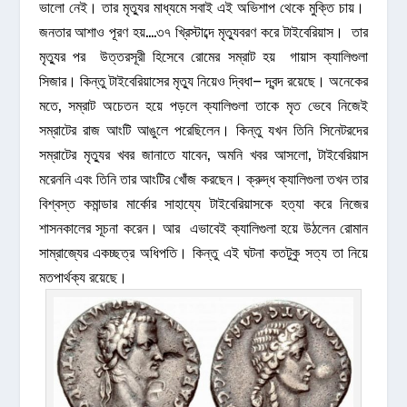
ভালো নেই। তার মৃত্যুর মাধ্যমে সবাই এই অভিশাপ থেকে মুক্তি চায়।
জনতার আশাও পূরণ হয়….৩৭ খ্রিস্টাব্দে মৃত্যুবরণ করে টাইবেরিয়াস। তার
মৃত্যুর পর উত্তরসূরী হিসেবে রোমের সম্রাট হয় গায়াস ক্যালিগুলা
সিজার। কিন্তু টাইবেরিয়াসের মৃত্যু নিয়েও দ্বিধা– দ্বন্দ রয়েছে। অনেকের
মতে, সম্রাট অচেতন হয়ে পড়লে ক্যালিগুলা তাকে মৃত ভেবে নিজেই
সম্রাটের রাজ আংটি আঙুলে পরেছিলেন। কিন্তু যখন তিনি সিনেটরদের
সম্রাটের মৃত্যুর খবর জানাতে যাবেন, অমনি খবর আসলো, টাইবেরিয়াস
মরেননি এবং তিনি তার আংটির খোঁজ করছেন। ক্রুদ্ধ ক্যালিগুলা তখন তার
বিশ্বস্ত কমান্ডার মার্কোর সাহায্যে টাইবেরিয়াসকে হত্যা করে নিজের
শাসনকালের সূচনা করেন। আর এভাবেই ক্যালিগুলা হয়ে উঠলেন রোমান
সাম্রাজ্যের একচ্ছত্র অধিপতি। কিন্তু এই ঘটনা কতটুকু সত্য তা নিয়ে
মতপার্থক্য রয়েছে।