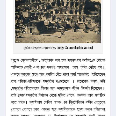
ক্যালিগুলার প্রাসাদের ধ্বংসাবশেষ; Image Source:Enrico Verdesi
প্রচন্ড স্বেচ্ছাচারীতা , অত্যাচার আর তার জঘন্য সব কর্মকাণ্ডে রোমের
অভিজাত শ্রেণী ও সাধারণ জনগণ অসহ্যের চরম পর্যয়ে পৌঁছে যায়।
এভাবে ত্রাসের মাঝে আর কয়দিন বেঁচে থাকা যায়! অনেকেই হারিয়েছেন
তার পরিবার-পরিজনকে সম্রাটের দণ্ডাদেশে । অনেকের কন্যা, স্ত্রী
,সম্রাটের পতিতালয়ের শিকার হয়ে আত্মহত্যায় জীবন বিসর্জন দিয়েছেন।
তাই উন্মাদ সম্রাটের নির্যাতন থেকে মুক্তি পেতে ক্রমশঃ তারা সংগঠিত
হতে থাকে। ক্যাসিয়াস শেরিয়া নামক এক প্রিটোরিয়ান রক্ষীর নেতৃত্বে
গোপনে গোপনে তারা একত্র হয়ে ক্যালিগুলাকে হত্যা করার পরিকল্পনা
করতে থাকেন। অবশেষে ৪১ খ্রিস্টাব্দের ২৪ জানুয়ারি একটি খেলার