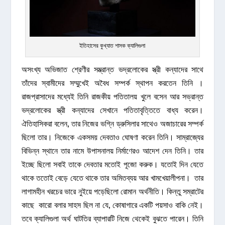
ইতিহাসের কুখ্যাত শাসক ক্যালিগুলা
অসংখ্য অভিজাত শ্রেণীর সম্ভ্রান্ত ভদ্রলোকের স্ত্রী কন্যাদের সাথে
তাঁদের স্বামীদের সম্মুখেই অবৈধ সম্পর্ক স্থাপন করতেন তিনি ।
রাজপ্রাসাদের মধ্যেই তিনি রাজকীয় পতিতালয় খুলে বসেন আর সভ্রান্ত
ভদ্রলোকের স্ত্রী কন্যাদের সেখানে পতিতাবৃত্তিতে বাধ্য করেন।
ঐতিহাসিকরা বলেন, তার নিজের ভগ্নি ড্রুসিলার সাথেও অজাচারের সম্পর্ক
ছিলো তার। নিজেকে একসময় দেবতাও ঘোষণা করেন তিনি। সাম্রাজ্যের
বিভিন্ন স্থানে তার নামে উপাসনালয় নির্মাণেরও আদেশ দেন তিনি। তার
ইচ্ছে ছিলো সবাই তাকে দেবতার মতোই পূজো করুক। যতোই দিন যেতে
থাকে ততোই বেড়ে যেতে থাকে তার অমিতব্যয় আর খামখেয়ালীপনা। তার
লাগামহীন খরচের ভারে নুইয়ে পড়েছিলো রোমান অর্থনীতি। কিন্তু সম্রাটের
কাছে কারো বলার সাহস ছিল না যে, কোষাগারে একটি পয়সাও বাকি নেই।
তবে ক্যালিগুলা অর্থ ঘাটতির ব্যাপারটি নিজে থেকেই বুঝতে পারেন। তিনি