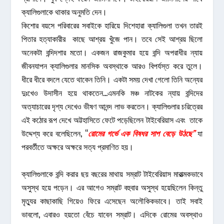
ক্যালিগুলাকে থাকার অনুমতি দেন।
কিশোর বয়সে পরিবারের সবাইকে হারিয়ে দিশেহারা ক্যালিগুলা তখন তারই
পিতার হত্যাকারীর কাছে আশ্রয় খুঁজে পান। তবে সেই আশ্রয় ছিলো
অনেকটা বন্দিদশার মতো। একজন রাজকুমার হয়ে বন্দি অপরাধীর ন্যায়
জীবনযাপন ক্যালিগুলার মানসিক অবস্থাকে আরও বিপর্যস্ত করে তুলে।
ধীরে ধীরে বদলে যেতে থাকেন তিনি। একটা সময় দেখা গেলো তিনি অন্যের
দুঃখেও উদাসীন হয়ে থাকতেন…এমনকি মঞ্চ নাটকের ন্যায় বন্দিদের
অত্যাচারের দৃশ্য দেখেও ভীষণ আনন্দ লাভ করতেন। ক্যালিগুলার চরিত্রের
এই কঠোর রূপ দেখে অট্টহাসিতে ফেটে পড়েছিলেন টাইবেরিয়াস এবং তাকে
উদ্দেশ্য করে বলেছিলেন, “
রোমের গর্ভে এক বিষধর সাপ বেড়ে উঠছে”
যা
পরবর্তীতে অক্ষরে অক্ষরে সত্য প্রমাণিত হয়।
ক্যালিগুলাকে বন্দি করার ছয় বছরের মাথায় সম্রাট টাইবেরিয়াস মারাত্মকভাবে
অসুস্থ হয়ে পড়েন। এর আগেও সম্রাট বহুবার অসুস্থ হয়েছিলেন কিন্তু
মৃত্যুর কাছাকাছি গিয়েও ফিরে এসেছেন অলৌকিকভাবে। তাই সবাই
ভাবলো, এবারও হয়তো বেঁচে যাবেন সম্রাট। এদিকে রোমের অবস্থাও