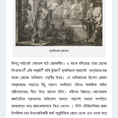
ক্যালিগুলার রাজসভা
কিন্তু অচিরেই মোহভঙ্গ ঘটে রোমবাসীর। এ কাকে বসিয়েছে তারা রোমের
সিংহাসনে? একি সম্রাট? নাকি উন্মাদ? ক্যালিগুলা প্রথমেই অত্যাচার শুরু
করেন রোমের অভিজাত শ্রেণীর উপর। যে অভিজাতরা ছিলেন রোমান
সাম্রাজ্যের সবচেয়ে উঁচু স্থানে অবস্থিত তাঁদের সামাজিক মর্যাদা
ক্রীতদাসেরও নীচে নিয়ে আসেন তিনি। ধনীদের বিরুদ্ধে কোনোরকম
রাজনৈতিক প্রতারণার অভিযোগ আনতে পারলেই সমস্ত সম্পত্তি
বাজেয়াপ্ত করে রাজকোষাগারে নিয়ে যেতেন । তিনি মৌরিতানিয়ার রাজা
টলেমিসহ তার উত্তরাধিকারী মার্ক অ্যান্টনিকে রোমে ডেকে এনে হত্যা করে