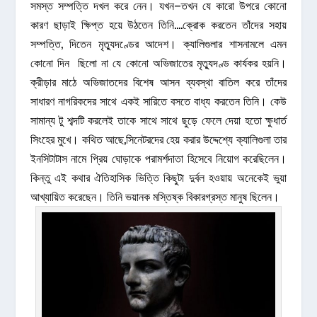
সমস্ত সম্পত্তি দখল করে নেন। যখন–তখন যে কারো উপরে কোনো
কারণ ছাড়াই ক্ষিপ্ত হয়ে উঠতেন তিনি….ক্রোক করতেন তাঁদের সহায়
সম্পত্তি, দিতেন মৃত্যুদণ্ডের আদেশ। ক্যালিগুলার শাসনামলে এমন
কোনো দিন ছিলো না যে কোনো অভিজাতের মৃত্যুদণ্ড কার্যকর হয়নি।
ক্রীড়ার মাঠে অভিজাতদের বিশেষ আসন ব্যবস্থা বাতিল করে তাঁদের
সাধারণ নাগরিকদের সাথে একই সারিতে বসতে বাধ্য করতেন তিনি। কেউ
সামান্য টু শব্দটি করলেই তাকে সাথে সাথে ছুড়ে ফেলে দেয়া হতো ক্ষুধার্ত
সিংহের মুখে। কথিত আছে,সিনেটরদের হেয় করার উদ্দেশ্যে ক্যালিগুলা তার
ইনসিটাটাস নামে প্রিয় ঘোড়াকে পরামর্শদাতা হিসেবে নিয়োগ করেছিলেন।
কিন্তু এই কথার ঐতিহাসিক ভিত্তি কিছুটা দুর্বল হওয়ায় অনেকেই ভুয়া
আখ্যায়িত করেছেন। তিনি ভয়ানক মস্তিষ্ক বিকারগ্রস্ত মানুষ ছিলেন।