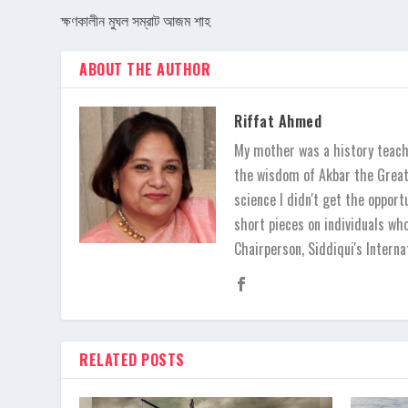
ক্ষণকালীন মুঘল সম্রাট আজম শাহ
ABOUT THE AUTHOR
Riffat Ahmed
My mother was a history teache
the wisdom of Akbar the Great,
science I didn't get the opport
short pieces on individuals wh
Chairperson, Siddiqui's Inter
RELATED POSTS