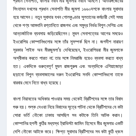
প্রধান সেনাপতি, বাংলার নবাব মীর জুমলার নবাবি আমলে। আওরঙ্গজেবের
সিংহাসন দখলের প্রধান সেনাপতি মীর জুমলা ১৬৬০দশকে বাংলায় সুবাদার
হয়ে আসেন। নতুন সুবাদার যখন গোলকুণ্ডার সুলতানের কর্মচারী সেই সময়
থেকে পণ্য আমদানি রপ্তানিতে রাজপথ এবং সমুদ্র নির্ভর বিপুল দেশিয় এবং
আন্তর্জাতিক ব্যবসায় জড়িয়েছিলেন। মুঘল সেনাপত্যের আগের সময়েও
ইওরোপিয় কোম্পানিগুলোর সঙ্গে তাঁর সুসম্পর্ক ছিল না। জগদীশ নারায়ণ
সুরকার ‘লাইফ অব মীরজুমলা’য় দেখিয়েছেন, ইওরোপিয়রা মীর জুমলাকে
অস্বীকার করতে পারত না; তার সঙ্গে নিমরাজি হয়েও ব্যবসা করতে বাধ্য
হত। একদিকে গুরুত্বপূর্ণ মুঘল রাজপুরুষ এবং অন্যদিকে এশিয়াজোড়া
ছড়ানো বিপুল ব্যবসাজালের দরুন ইওরোপিয় সনদি কোম্পানিগুলো তাকে
বারবার মেনে নিতে বাধ্য হয়েছে।
বাংলা নিয়াবতের অধিকার পাওয়ার সময় থেকেই ব্রিটিশদের সঙ্গে তার বিবাদ
শুরু হয়। শুল্ক দেওয়া নিয়ে বিবাদের সূত্রে পাটনা থেকে ব্রিটিশদের যে কটা
সোরা ভর্তি নৌকো ঢাকায় আসছিল সব কটাকে তিনি আটক করান।
কোম্পানির হুগলী কুঠির মধ্যস্থ ট্রাভিস্টা জামিন হিসেবে মীর জুমলার একটি
দেশি নৌকো আটকে করে। ক্ষিপ্ত সুবাদার ব্রিটিশদের সব কটা কুঠি ধ্বংস