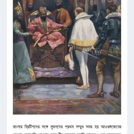
বাংলায় ব্রিটিশদের সঙ্গে মুঘলদের প্রথম সম্মুখ সমর হয় আওরঙ্গজেবের