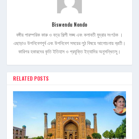
Biswendu Nondo
বঙ্গীয় পারম্পরিক কারু ও বত্র শিল্পী সঙ্ঘ এবং কলাবতী মুদ্রার সংগঠক ।
এছাড়াও উপনিবেশপূর্ব এবং উপনিবেশ সময়ের লুঠ বিষয়ে আলোচনায় ব্রতী।
কারিগর হকারদের কৃতি ইতিহাস ও প্রযুক্তি ইত্যাদির অনুসন্ধিতসু।
RELATED POSTS