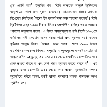
এন্ড ওয়ার্দি নবাব” ইব্রাহিম খান। তিনি জানালেন সম্রাট ব্রিটিশদের
অনুশোচনা খোলা মনে গ্রহন করেছেন। আওরঙ্গজেব বাংলার নবাবকে
লিখেছেন, ব্রিটিশেরা ‘তাদের হীন দুষ্কর্ম ক্ষমা করার আবেদন করেছে’। তিনি
ব্রিটিশদের মাত্র ৩০০০ টাকার বিনিময়ে শুল্কবিহীন বাণিজ্য করতে দেওয়ার
প্রস্তাব অনুমোদন করেন। এ বিষয়ে হাসবুলহুকুম বা শাহি নির্দেশ ১৬৯১তে
জারি হয় শাহী দেওয়ান আসদ খানের পাঞ্জা এবং স্বাক্ষর সহ। বাংলার
কুঠিয়াল আনন্দে লিখল, “আমরা… ঢাকা থেকে… মাত্র ৩০০০ টাকার
বাতসরিক পেশকাশের বিনিময়ে সম্রাটের হাসবুলহুকুমের নকলটি পেয়েছি যা
অপ্রত্যাশিত আনুকূল্য, এর ফলে এবার থেকে সম্মানিত কোম্পানিকে আর
কেউ রুখতে পারবে না এবং কেউ খারাপ ব্যবহার করতে পারবে না”। এই
যুদ্ধের ফলে কোম্পানি এবার থেকে তার প্রধান প্রশাসনিক দপ্তর
সুতানুটিতে সরিয়ে আনল, হুগলী ছাড়ায় কলকাতা শহরের পত্তনের ভ্রুণ
স্থাপিত হল।