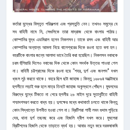
কর্তারা যুদ্ধের বিস্তৃত পরিকল্পনা এবং প্রস্তুতি নেন। তখনও সমুদ্রে যে
সব বাহিনী নামে নি, সেগুলিকে তারা মাদ্রাজ থেকে বাংলায় পাঠায়।
কোম্পানির যুদ্ধ এডমিরাল হলেন নিকলসন। তাকে রসদ এবং বাহিনী আর
কোম্পানির অন্যান্য আমলা নিয়ে বালেশ্বরের দিকে রওনা হতে বলা হল।
বহরটিকে বাংলার জন্যে আলাদা ভাবে তৈরি করা হয়েছিল। নিকলসন নবাবকে
চরম হুঁশিয়ারি দিলেও নবাবের দিক থেকে কোন সদর্থক উত্তর পাওয়া গেল
না। বাহিনী চট্টগ্রামের দিকে রওনা হয়ে “শহর, দুর্গ এবং জনপদ” দখল
ধ্বংস লুঠ করতে থাকে। বহরে ছিল ছটা জাহাজ। কিন্তু ১৬৮৬র অক্টোবরে
হুগলীতে লড়াই শুরু হলে মাত্র তিনটে জাহাজ অকুস্থলে পোঁছল। মুঘলদের
বিরুদ্ধে যুদ্ধে টিকতে না পেরে হুগলীর ২৬ মাইল দূরে সুতানুটিতে বাহিনী
পশ্চাদপসরণ করতে বাধ্য হয়। দুপক্ষের মধ্যে কথাবার্তা চলতে থাকে কিন্তু
কোন সিদ্ধান্তে উপনীত হওয়া গেল না। ব্রিটিশরা শাহী লবন গুদাম পুড়িয়ে
দেয়, থানা দুর্গ তছনছ করে এবং হিজলি দ্বীপ দখল করে। মুঘলেরা
ব্রিটিশদের হিজলি থেকে তাড়াতে ব্যর্থ হয়। আবার নতুন করে দরকষাকষি