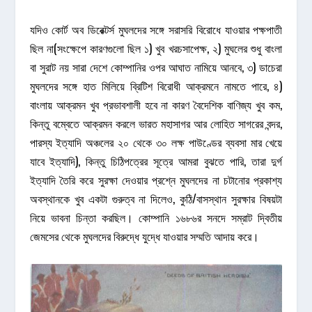
যদিও কোর্ট অব ডিরেক্টর্স মুঘলদের সঙ্গে সরাসরি বিরোধে যাওয়ার পক্ষপাতী
ছিল না(সংক্ষেপে কারণগুলো ছিল ১) খুব খরচসাপেক্ষ, ২) মুঘলের শুধু বাংলা
বা সুরাট নয় সারা দেশে কোম্পানির ওপর আঘাত নামিয়ে আনবে, ৩) ডাচেরা
মুঘলদের সঙ্গে হাত মিলিয়ে ব্রিটিশ বিরোধী আক্রমনে নামতে পারে, ৪)
বাংলায় আক্রমন খুব প্রভাবশালী হবে না কারণ বৈদেশিক বাণিজ্য খুব কম,
কিন্তু বম্বেতে আক্রমন করলে ভারত মহাসাগর আর লোহিত সাগরের বন্দর,
পারস্য ইত্যাদি অঞ্চলের ২০ থেকে ৩০ লক্ষ পাউণ্ডের ব্যবসা মার খেয়ে
যাবে ইত্যাদি), কিন্তু চিঠিপত্রের সূত্রে আমরা বুঝতে পারি, তারা দুর্গ
ইত্যাদি তৈরি করে সুরক্ষা দেওয়ার প্রশ্নে মুঘলদের না চটানোর প্রকাশ্য
অবস্থানকে খুব একটা গুরুত্ব না দিলেও, কুঠি/বাসস্থান সুরক্ষার বিষয়টা
নিয়ে ভাবনা চিন্তা করছিল। কোম্পানি ১৬৮৬র সনদে সম্রাট দ্বিতীয়
জেমসের থেকে মুঘলদের বিরুদ্ধে যুদ্ধে যাওয়ার সম্মতি আদায় করে।