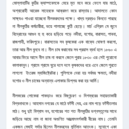
মোল্লাহাটির কুঠির ক্যাম্পবেলকে মেরে মৃত মনে করে ফেলে যায় মাঠে,
অশ্বারোহী আরেক সাহেবকে আক্রমণ করে রাস্তায়। আদালতে কোন
সাক্ষ্যও পাওয়া যাচ্ছেনা নীলকরদদের পক্ষে। খাদ্য দ্রব্যও কিনতে পারছে
না নীলকুঠির কর্মচারীরা, ভয়ে পালাচ্ছে কুঠি ছেড়ে। মার্চ এপ্রিল মে জুনে
বিদ্রোহের আগুন হু হু করে ছড়িয়ে পড়ে নদীয়া, যশোর, বারাসত, পাবনা,
রাজশাহী, ফরিদপুরে। বারাসতের সব কৃষকেরা এক বাক্যে ঘোষণা করলো,
তারা আর নীল বুনবে না। নীল চাষ করানোর সব প্রয়াস ব্যর্থ হলে ১৮৬০ এ
আবার ফিরে আসে নীল চাষ না করলে জেলে পুরার ১৮৩০ এর সেই পুরোনো
কালাকানুন। গ্রামে গ্রামে ঘুরে দলে দলে কৃষকদের ধরে এনে জেলে পুরতে
লাগলো ইংরেজ ম্যাজিষ্ট্রেটরা। পুলিশকে দেয়া হয় সর্বময় ক্ষমতা, নদীয়া
যশোর ও নীল চাষের অন্যান্য এলাকায় ডিপ্লয় করা হয় আর্মি।
নীলকরের লোকেরা পাকড়াও করে বিষ্ণুচরণ ও দিগম্বরের সহায়তাকারী
বিশ্বনাথকে। আহসান নগরের যে মাঠে ফাঁসী দেয়, এর নাম পড়ে ফাঁসীতলার
মাঠ। শুধু দুই বিশ্বাস নন, যশোরের শত শত নীলকুঠির ভগ্নস্তূপের সাথে
জড়িয়ে আছে নাম না জানা অগুণিত আত্মোৎসর্গকারী বীরের নাম। তেমনি
একজন মেঘাই সর্দার ছিলেন নীলকরদের মুর্তিমান আতংক। সুযোগে একা