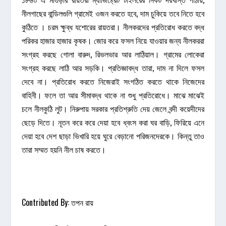
নীলগাছের বান্ডিলগুলি গ্রামেই ওজন করতে হবে, দাম চুকিয়ে তবে নিতে হবে
কুঠিতে । চরম ক্ষুব্ধ যশোরের রায়তরা। নীলকরদের প্রতিরোধ করতে বদ্ধ
পরিকর হাজার হাজার কৃষক। জোর করে ফসল নিয়ে যাওয়ার জন্য নীলকররা
সংগ্রহ করছে গোলা বারুদ, রিভলভার আর লাঠিয়াল। গ্রামের লোকেরা
সংগ্রহ করছে লাঠি আর সড়কি। প্রতিজ্ঞাবদ্ধ তারা, দাম না দিলে ফসল
দেবে না। প্রতিরোধ করতে নিজেরাই সংগঠিত করতে থাকে নিজেদের
বাহিনী। ফলে তা আর সীমাবদ্ধ থাকে না শুধু প্রতিরোধে। মাঝে মাঝেই
চলে নীলকুঠি লুট। নিরুপায় সরকার প্রতিশ্রুতি দেয় জেলে বন্দী কয়েদীদের
ছেড়ে দিতে। নূতন করে করে দেয়া হবে ধ্বংস করা ঘর বাড়ি, ফিরিয়ে এনে
দেয়া হবে দেশ ছাড়া ভিখারি হয়ে ঘুরে বেড়ানো পরিজনদেরকে। কিন্তু তাও
তারা সম্মত হয়নি নীল চাষ করতে।
Contributed By: তপন রায়