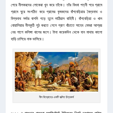
পেয়ে নীলকরদের লোকেরা খুন করে তাঁকে। তাঁর বিধবা পত্নী পরে গ্রামে
গ্রামে ঘুরে সংগঠিত করে গ্রামের কৃষকদের বাঁশবেড়িয়ার বৈদ্যনাথ ও
বিশ্বনাথ সর্দার বাগদি গড়ে তুলে লাঠিয়াল বাহিনী। বাঁশবেড়িয়া ও খাল
বোয়ালিয়ার নীলকুঠি লুঠ করতে গেলে প্রাণ বাঁচাতে সাহেব মেমরা আশ্রয়
নেয় পাশে কলিঙ্গা খালের জলে। টানা কয়েকদিন থেকে যান মাথায় কালো
হাড়ি চাপিয়ে নাক ভাসিয়ে।
নীল বিদ্রোহের একটি কল্পিত চিত্রকর্ম
১৮৬০ এ মাগুড়ার রায়তরা ম্যাজিষ্ট্রেট টাইলরের নিকট দরখাস্ত পাঠায়,