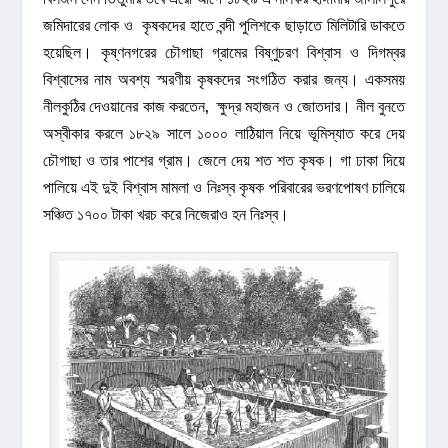
জমিদারের লোক ও কৃষকদের হাতে বন্দী পুলিশকে ছাড়াতে মিলিটারি ডাকতে
হয়েছিল। কৃষ্ণনগরের চৌগাছা গ্রামের বিষ্ণুচরণ বিশ্বাস ও দিগম্বর
বিশ্বাসের নাম অবশ্য স্মরণীয় কৃষকদের সংগঠিত করার জন্য। একসময়
নীলকুঠির দেওয়ানের কাজ করতেন, ক্ষুদ্র মহাজন ও জোতদার। নীল বুনতে
অস্বীকার করলে ১৮২৯ সালে ১০০০ লাঠিয়াল নিয়ে ভূমিস্যাত করে দেয়
চৌগাছা ও তার পাশের গ্রাম। জেলে দেয় শত শত কৃষক। গা ঢাকা দিয়ে
পালিয়ে এই দুই বিশ্বাস মামলা ও নিঃস্ব কৃষক পরিবারের ভরণপোষণ চালিয়ে
সঞ্চিত ১৭০০ টাকা খরচ করে নিজেরাও হন নিঃস্ব।