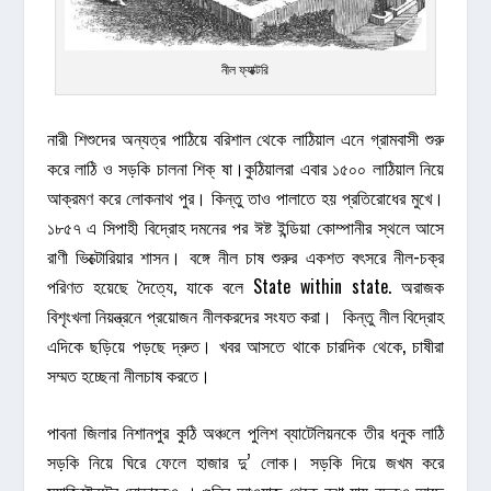
নীল ফ্যাক্টরি
নারী শিশুদের অন্যত্র পাঠিয়ে বরিশাল থেকে লাঠিয়াল এনে গ্রামবাসী শুরু
করে লাঠি ও সড়কি চালনা শিক্ ষা।কুঠিয়ালরা এবার ১৫০০ লাঠিয়াল নিয়ে
আক্রমণ করে লোকনাথ পুর। কিন্তু তাও পালাতে হয় প্রতিরোধের মুখে।
১৮৫৭ এ সিপাহী বিদ্রোহ দমনের পর ঈষ্ট ইন্ডিয়া কোম্পানীর স্থলে আসে
রাণী ভিক্টোরিয়ার শাসন। বঙ্গে নীল চাষ শুরুর একশত বৎসরে নীল-চক্র
পরিণত হয়েছে দৈত্যে, যাকে বলে State within state. অরাজক
বিশৃংখলা নিয়ন্ত্রনে প্রয়োজন নীলকরদের সংযত করা। কিন্তু নীল বিদ্রোহ
এদিকে ছড়িয়ে পড়ছে দ্রুত। খবর আসতে থাকে চারদিক থেকে, চাষীরা
সম্মত হচ্ছেনা নীলচাষ করতে।
পাবনা জিলার নিশানপুর কুঠি অঞ্চলে পুলিশ ব্যাটেলিয়নকে তীর ধনুক লাঠি
সড়কি নিয়ে ঘিরে ফেলে হাজার দু’ লোক। সড়কি দিয়ে জখম করে