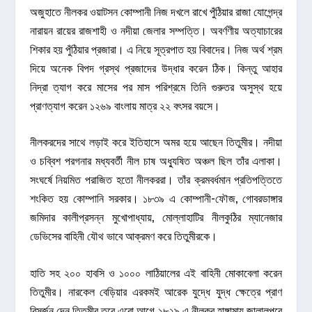
অজুহাতে নীলকর ওয়াটসন কোম্পানী নিজ দখলে রাখে পুঁঠিয়ার রাজা যোগেন্দ্র
নারায়ন রায়ের রাজশাহী ও নদীয়া জেলার সম্পত্তি। অবর্ণণীয় অত্যাচারের
শিকার হয় পুঁঠিয়ার প্রজারা। এ নিয়ে সূত্রপাত হয় বিবাদের। নিজ অর্থ শ্রম
দিয়ে অনেক বিপদ গ্রস্থ প্রজাদের উদ্ধার করেন ঠিক। কিন্তু আহার
নিদ্রা ত্যাগ করে মাসের পর মাস পরিশ্রমে তিনি গুরুতর অসুস্থ হয়ে
প্রাণত্যাগ করেন ১২৬৯ বাংলায় মাত্র ২২ বৎসর বয়সে।
নীলকরদের সাথে লড়াই করে ইতিহাসে অমর হয়ে আছেন তিতুমীর। নদীয়া
ও চব্বিশ পরগনার মধ্যবর্তী নীল চাষ অধ্যুষিত অঞ্চল ছিল তাঁর এলাকা।
সংঘর্ষে নিয়মিত পরাজিত হতো নীলকররা। তাঁর ক্রমবর্ধমান প্রতিপত্তিতে
শংকিত হয় কোম্পানি সরকার। ১৮৩৯ এ কোম্পানী-ফৌজ, গোবরডাঙ্গার
জমিদার কালীপ্রসন্ন মুখোপাধ্যায়, মোল্লাহাটির নীলকুঠির ম্যানেজার
ডেভিসের বাহিনী যৌথ ভাবে আক্রমণ করে তিতুমীরকে।
হাতি সহ ২০০ হাবসি ও ১০০০ লাঠিয়ালের এই বাহিনী মোকাবেলা করেন
তিতুমীর। নারকেল বেড়িয়ার এরকমই আরেক যুদ্ধে যুদ্ধ ক্ষেত্রে প্রাণ
বিসর্জন দেন তিতুমীর তবে এরো আগে ১৮২৯ এ নীলকর হাঙ্গামায় জালালপুরে