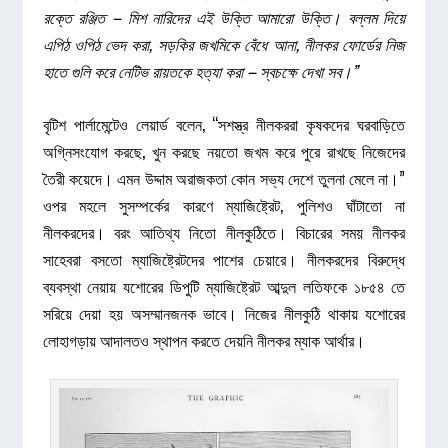
রক্তে রঞ্জিত – মিশ নারিদের এই উক্তি আমারো উক্তি। বল্লম দিয়ে
এপিঠ ওপিঠ ভেদ করা, সড়কির জখমিকে বেঁধে আনা, নীলকর ফোর্ডের নিজ
হাতে গুলি করে নেটিভ রায়তকে হত্যা করা – স্বচক্ষে দেখা সব।”
বৃটিশ পার্লামেন্টেও লেয়ার্ড বলেন, “সশস্ত্র নীলকররা কৃষকদের ঘরবাড়িতে
অগ্নিসংযোগ করছে, খুন করছে নয়তো জখম করে পুরে রাখছে নিজেদের
তৈরী কয়েদে। এমন উদ্দাম অরাজকতা কোন সভ্য দেশে তুলনা মেলে না।”
ওপর মহলে সুসম্পর্কের কারণে ম্যাজিষ্ট্রেট, পুলিশও ঘাঁটাতো না
নীলকরদের। বরং আতিথ্য নিতো নীলকুঠিতে। বিচারের সময় নীলকর
সাহেবরা বসতো ম্যাজিষ্ট্রেটদের পাশের চেয়ারে। নীলকরদের বিরুদ্ধে
ব্যবস্থা নেয়ায় যশোরের ডিপুটি ম্যাজিষ্ট্রেট আব্দুল লতিফকে ১৮৫৪ তে
সরিয়ে দেয়া হয় অসম্মানজনক ভাবে। নিজের নীলকুঠি থাকায় যশোরের
লোহাগড়ায় আদালতও স্থাপন করতে দেয়নি নীলকর ম্যাক আর্থার।