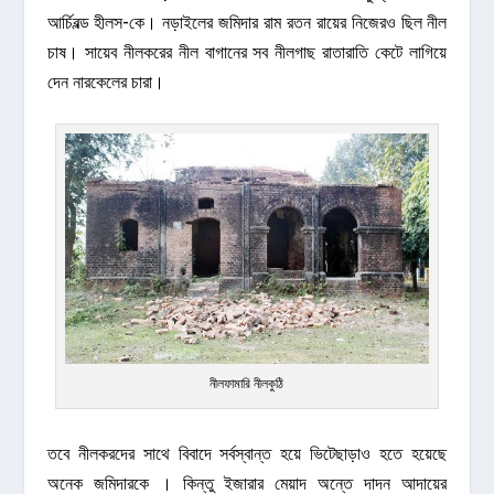
আর্চিবল্ড হীলস-কে। নড়াইলের জমিদার রাম রতন রায়ের নিজেরও ছিল নীল
চাষ। সায়েব নীলকরের নীল বাগানের সব নীলগাছ রাতারাতি কেটে লাগিয়ে
দেন নারকেলের চারা।
নীলফামারি নীলকুঠি
তবে নীলকরদের সাথে বিবাদে সর্বস্বান্ত হয়ে ভিটেছাড়াও হতে হয়েছে
অনেক জমিদারকে । কিন্তু ইজারার মেয়াদ অন্তে দাদন আদায়ের