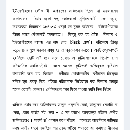
ইউরোপীয়দের ফৌজদারী অপরাধের এক্তিয়ার ছিলো না মফস্বলের
আদালতের। বিচার হতো শুধু কোলকাতা সুপ্রিমকোর্ট। দেশ জুড়ে
অরাজকতা নিয়ন্ত্রণে ১৮৪৯-এ খসড়া হয় নুতন আইনের। ইউরোপীয়দের
বিচার চলবে ফৌজদারী আদালতে। কিন্তু শুরু হয় হৈচৈ। নীলকর ও
ইউরোপীয়দের কাগজ এর নাম দেয় ‘Black Law’। পরিশেষে তীব্র
আন্দোলনের মুখে সরকার বাধ্য হয় তা প্রত্যাহার করতে। এরই প্রেক্ষাপটে
হ্যালিডে ছোট লাট হয়ে এসে ১৮৫৬ এ কুঠিয়ালদেরকে নিয়োগ দেন
অবৈতনিক ম্যাজিস্ট্রেট। এতে অনেক কুঠিতেই অভিযুক্ত কুঠিয়াল
রাতারাতি বনে যায় বিচারক। নদীয়ার গোয়ালতলীর বেণীমাধব মিত্রের
দলিলপত্র কেড়ে নিয়ে পরিবার পরিজনকে ভিটেছাড়া করা নীলকর লারমুর
হলেন তেমনি একজন। বেণীমাধবের আর ফিরে পাওয়া হয়নি নিজ ভিটায়।
এদিকে জোর করে জমিদারদের তালুক পত্তনি নেয়া, তালুকের সেলামি না
দেয়া, জোর করেই সই নেয়া – এ সব কারণে আক্রান্ত হচ্ছিল দেশীয়
জমিদারেরাও। সাহসী দু’ একজন রুখে দাঁড়ায়। যশোরের ঝাউদিয়ার জমিদার
করম আলীর সাথে লড়াইয়ে পর লেজ গুটিয়ে পালাতে হয় কুখ্যাত নীলকর