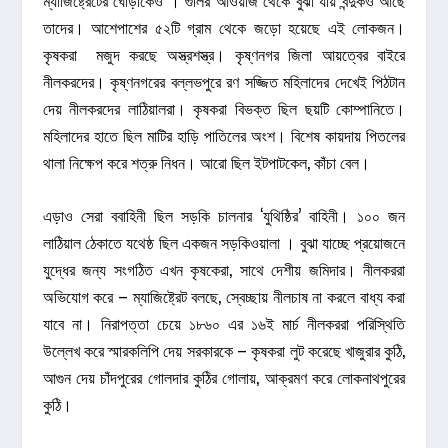
ম্যাজিষ্ট্রেটের ঘোড়াকেও । গুলির আওয়াজ থেকে বুঝা যায় বন্দুকও আছে
তাদের। আশেপাশের ৫২টি গ্রাম থেকে জড়ো হয়েছে এই লোকজন।
কৃষকরা মজুদ করছে অস্ত্রশস্ত্র। কৃষ্ণনগর জিলা আয়ত্বের বাইরে
নীলকরদের। কৃষ্ণনগরের বল্লভপুরে রণ সজ্জিত মহিলাদের দেখেই পিঠটান
দেয় নীলকরদের লাঠিয়ালরা। কৃষকরা বিভক্ত ছিল ছয়টি কোম্পানিতে।
মহিলাদের হাতে ছিল মাটির হাড়ি পাতিলের অংশ। বিশেষ কায়দায় পিতলের
থালা নিক্ষেপ করে শত্রু নিধন। আরো ছিল ইটপাটকেল, কাঁচা বেল।
এড়াও সেরা ববাহিনী ছিল সড়কি চালনার ‘যুথিষ্ঠির’ বাহিনী। ১০০ জন
লাঠিয়াল ঠেকাতে যথেষ্ঠ ছিল একজন সড়কিওয়ালা । বুঝা যাচ্ছে প্রয়োজনে
যুদ্ধের জন্য সংগঠিত এখন কৃষকেরা, সাথে দেশীয় জমিদার। নীলকররা
অভিযোগ করে – ম্যাজিষ্ট্রেট বলছে, স্বেচ্ছায় নীলচাষ না করলে বাধ্য করা
যাবে না। নিরাপত্তা চেয়ে ১৮৬০ এর ১৬ই মার্চ নীলকররা পরিস্থিতি
উল্লেখ করে স্মারকলিপি দেয় সরকারকে – কৃষকরা লুট করেছে খাজুরার কুঠি,
আগুন দেয় চাঁদপুরের গোলদার কুঠির গোলায়, আক্রমণ করে লোকনাথপুরের
কুঠি।