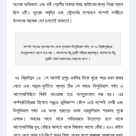
অনেক অভিজাত এবং ধনী শ্রেণীর অবসর সময় কাটানোর জন্য প্রিয় স্থান
ছিল এটি। সুতরাং সমৃদ্ধি এবং সৌন্দর্যের সম্মেলনে পম্পেই নগরীতে
উৎসবের আমেজ যেন চলতেই থাকতো।
পম্পেই শহরের ধ্বংসাবশেষ থেকে দৃশ্যমান ভিসুভিয়াস পর্বত, যা ৭৯ খ্রিষ্টপূর্বাব্দের
অগ্ন্যুৎপাতে ধ্বংস হয়ে যায় । বামপাশের উচু চূড়াটি সক্রিয় জ্বালামুখ; ডানপাশের নিচু
চূড়াটি সোমা ক্যালডেরা দেয়ালের অংশ ।
৭৪ খ্রিস্টাব্দে ২৪ শে আগস্ট দুপুর একটার দিকে পুরো শহর যখন খাবার
খেতে এবং আনন্দ-ফুর্তিতে ব্যস্ত ঠিক সে সময়ে ভিসুভিয়াস পর্বত এ
আগ্নেয়গিরিতে বিকট আওয়াজ হয়ে অগ্ন্যুৎপাত শুরু হয়। এর
পার্শপ্রতিক্রিয়া হিসেবে প্রচন্ড ভূমিকম্পে কেঁপে ওঠে পম্পেই নগরী এবং
ভিসুভিয়াস পর্বত এর অন্য প্রান্তে থাকা হারকুলিয়াম শহরসহ পুরো
এলাকা। সময়ের সাথে সাথে পর্যায়ক্রমে উত্তপ্ত হতে থাকে
আগ্নেয়গিরির মুখ, বেরিয়ে আসতে থাকে বিষাক্ত কালো ধোঁয়া। ৪৫০ মাইল
বেগে ধেয়ে আসা চূর্ণ-বিচূর্ণ পাথর শিলা মেঘের মতো মারাত্মক আকারের প্রায়