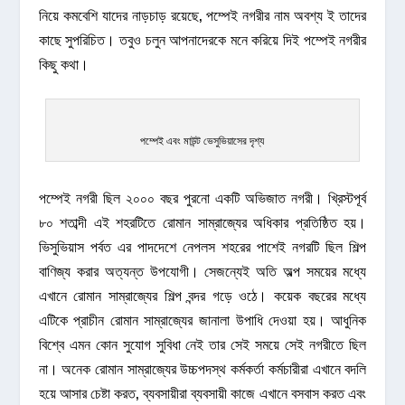
নিয়ে কমবেশি যাদের নাড়চাড় রয়েছে, পম্পেই নগরীর নাম অবশ্য ই তাদের
কাছে সুপরিচিত। তবুও চলুন আপনাদেরকে মনে করিয়ে দিই পম্পেই নগরীর
কিছু কথা।
পম্পেই এবং মাউন্ট ভেসুভিয়াসের দৃশ্য
পম্পেই নগরী ছিল ২০০০ বছর পুরনো একটি অভিজাত নগরী। খ্রিস্টপূর্ব
৮০ শতাব্দী এই শহরটিতে রোমান সাম্রাজ্যের অধিকার প্রতিষ্ঠিত হয়।
ভিসুভিয়াস পর্বত এর পাদদেশে নেপলস শহরের পাশেই নগরটি ছিল শিল্প
বাণিজ্য করার অত্যন্ত উপযোগী। সেজন্যেই অতি অল্প সময়ের মধ্যে
এখানে রোমান সাম্রাজ্যের শিল্প বন্দর গড়ে ওঠে। কয়েক বছরের মধ্যে
এটিকে প্রাচীন রোমান সাম্রাজ্যের জানালা উপাধি দেওয়া হয়। আধুনিক
বিশ্বে এমন কোন সুযোগ সুবিধা নেই তার সেই সময়ে সেই নগরীতে ছিল
না। অনেক রোমান সাম্রাজ্যের উচ্চপদস্থ কর্মকর্তা কর্মচারীরা এখানে বদলি
হয়ে আসার চেষ্টা করত, ব্যবসায়ীরা ব্যবসায়ী কাজে এখানে বসবাস করত এবং