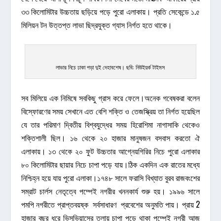
৩৩ কিলোমিটার উচ্চতায় ছড়িয়ে পড়ে পুরো এলাকায়। প্রতি সেকেন্ডে ১.৫
মিলিয়ন টন উত্তপ্ত লাভা ছিদ্রযুক্ত গ্যাস নির্গত হতে থাকে।
লাভার নিচে ঢাকা পড়া দুই দেহাবশেষ। ছবি: নিউইয়র্ক টাইমস
সব মিলিয়ে এক নিমিষে সবকিছু গ্রাস করে ফেলে।অনেক গবেষকরা বলেন
বিস্ফোরণের সময় সেখানে এত বেশি শক্তি ও তেজস্ক্রিয় তা নির্গত হয়েছিল
যে তার পরিমাণ দ্বিতীয় বিশ্বযুদ্ধের সময় হিরোশিমা নাগাসাকি থেকেও
শক্তিশালী ছিল। ১৬ থেকে ২০ হাজার মানুষজন বসবাস করতো ঐ
এলাকায়। ১৩ থেকে ২০ ফুট উচ্চতার আগ্নেয়গিরির নিচে পুরো এলাকার
৮০ কিলোমিটার ছায়ার নিচে চাপা পড়ে যায়।ঠিক একদিন এক রাতের মধ্যে
নিশ্চিহ্ন হয়ে যায় পুরো এলাকা।১৭৪৮ সালে ফরাসি বিখ্যাত বুরব রাজবংশের
সম্রাট চার্লস নেতৃত্বে পম্পেই নগরীর খননকার্য শুরু হয়। ১৯৯৬ সালে
পমপি নগরীতে প্রাপ্তবয়ষ্ক সর্বসাধারণ প্রবেশের অনুমতি পায়। প্রায় 2
হাজার বছর ধরে ভিসুভিয়াসের তলায় চাপা পড়ে থাকা পম্পেই নগরী আজ