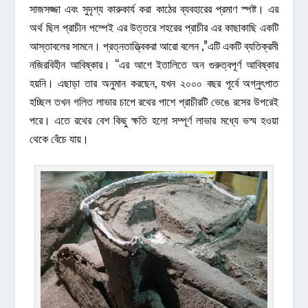
সাজসজ্জা এবং সুদৃশ্য কারুকার্য করা কাঠের ব্যবহারের প্রমাণ স্পষ্ট। এর
অর্থ ছিল প্রাচীন পম্পেই এর উত্তরে শহরের প্রাচীর এর কাছাকাছি একটি
আস্তাবলের সামনে। প্রত্নতাত্ত্বিকরা আরো বলেন ,”এটি একটি ব্যতিক্রমী
নজিরবিহীন আবিষ্কার। “এর আগে ইতালিতে অন গুরুত্বপূর্ণ আবিষ্কার
হয়নি। এছাড়া তার অনুমান করছেন, যখন ২০০০ বছর পূর্বে অগ্নুৎপাত
হচ্ছিল তখন গলিত লাভার চাপে রথের পাশে প্রাচীরটি ভেঙে রসের উপরেই
পরে। এতে রথের বেশ কিছু ক্ষতি হলো সম্পূর্ণ লাভার মধ্যে ভস্ম হওয়া
থেকে বেঁচে যায়।