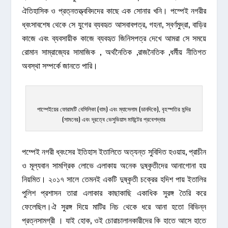
ঐতিহাসিক ও প্রত্নতত্ত্ববিদদের কাছে এক সোনার খনি। পম্পেই নগরীর
ধ্বংসাবশেষ থেকে সে যুগের ব্যবহৃত আসবাবপত্র, গহনা, স্বর্ণমুদ্রা, বাড়ির
কাজে এবং ব্যবসায়ীক কাজে ব্যবহৃত জিনিসপত্র দেখে আমরা সে সময়ে
রোমান সাম্রাজ্যের সামাজিক , অর্থনৈতিক ,রাজনৈতিক ,ধর্মীয় নীতিগত
অবস্থা সম্পর্কে জানতে পারি।
পাম্পেইয়ের ফোরামটি বেসিলিকা (বাম) এবং ম্যাসেলাম (ডানদিকে), বৃহস্পতির মন্দির
(সামনের) এবং দূরত্বে ভেসুভিয়াস মাউন্টের প্রবেশদ্বার
পম্পেই নগরী ধ্বংসের ইতিহাস ইতালিতে অত্যন্ত সুবিদিত হওয়ায়, প্রাচীন
ও মূল্যবান সামগ্রিক লোভে এলাকায় অনেক দুষ্কৃতীদের আনাগোনা হয়
নিয়মিত। ২০১৭ সালে তেমনই একটি দুষ্কৃতী চক্রের হদিশ পায় ইতালির
পুলিশ প্রশাসন তারা এলাকার কাছাকাছি একাধিক সুরঙ্গ তৈরি করে
ফেলেছিল।ঐ সুরঙ্গ দিয়ে মাটির নিচ থেকে ধরে আনা হতো বিভিন্ন
প্রত্নসামগ্রী । যাই হোক, ওই চোরাচালানকারীদের কি হাতে আসে হাতে