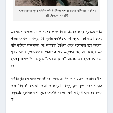
২ হাজার বছরের পুরনো গাড়িটি একটি স্ট্যাবিলের সামনের বারান্দায় আবিষ্কার হয়েছিল।
(ছবি সৌজন্যে: এএফপি)
এর আগে এলাকা থেকে চাষের ফসল নিয়ে যাওয়ার জন্য ব্যবহৃত গাড়ি
পাওয়া গেছিল। কিন্তু এই প্রথম একটি রাত আবিষ্কৃত ইতালিতে। রথের
গঠন কাঠামো সাজসজ্জা এবং অন্যান্য বৈশিষ্ট্য দেখে গবেষকরা মনে করছেন,
মূলত উৎসব ,শোভাযাত্রা, পদযাত্রা মত অনুষ্ঠানে এই রথ ব্যবহার করা
হতো। পাশাপাশি নববধূকে নিজের জন্য এটি ব্যবহার করা হতো বলে মনে
হয়।
যদি ভিসুভিয়াস আজ পম্পেই কে কেড়ে না নিত, তবে হয়তো অজানার সীমা
আজ কিছু টা কমতো আমাদের জন্য। কিন্তু যুগে যুগে সকল উন্নত
সভ্যতার চূড়ান্ত রূপ ধ্বংস দেখেছি আমরা, এই সত্যিটা ভুললেও চলবে
না।