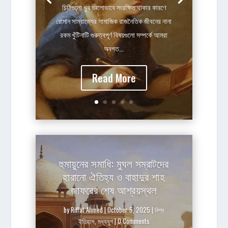
চিঠিগুলো খুব ভালোভাবে সংরক্ষিত থাকার কারণে
রোমান সাম্রাজ্যের সামাজিক রাজনৈতিক জীবনের নানা
রকম খুঁটিনাটি গুরুত্বপূর্ণ বিষয়গুলো সম্পর্কে আমরা
অবগত...
Read More
হুমায়ুনের সমাধি: মুঘল সম্রাটদের
হারানো ঐতিহ্য ও বাহাদুর শাহ
জাফরের শেষ আশ্রয়স্থল
by
Riffat Ahmed
|
October 5, 2025
|
বিশ্ব
ইতিহাস
,
মধ্যযুগ
| 0 Comments