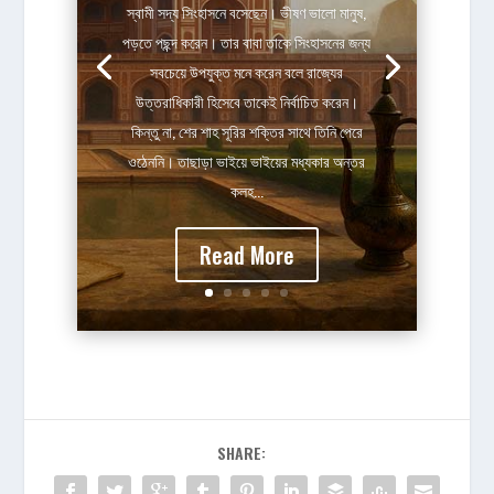
স্বামী সদ্য সিংহাসনে বসেছেন। ভীষণ ভালো মানুষ,
পড়তে পছন্দ করেন। তার বাবা তাকে সিংহাসনের জন্য
সবচেয়ে উপযুক্ত মনে করেন বলে রাজ্যের
উত্তরাধিকারী হিসেবে তাকেই নির্বাচিত করেন।
কিন্তু না, শের শাহ সূরির শক্তির সাথে তিনি পেরে
ওঠেননি। তাছাড়া ভাইয়ে ভাইয়ের মধ্যকার অন্তর
কলহ...
Read More
SHARE: