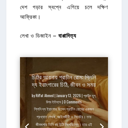
দেশ গড়ার স্বপ্নে এগিয়ে চলে দক্ষিণ
আফ্রিকা।
লেখা ও ডিজাইন –
বাপ্পাদিত্য
চিঠির আয়নায় প্রাচীন রোম: প্লিনি
দ্য ইয়াংগারের চিঠি, জীবন ও সময়
by
Riffat Ahmed
|
January 13, 2026
|
প্রাচীন যুগ
,
বিশ্ব ইতিহাস
| 0 Comments
প্লিনি দ্য ইয়াংগার ছিলেন প্রাচীন রোমের একজন
প্রখ্যাত লেখক, আইনজীবী ও সিনেটর। তার
জীবদ্দশায় তিনি বহু চিঠি লিখেছিলেন। তার এই