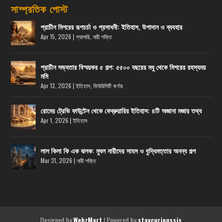
সাম্প্রতিক পোস্ট
প্রাচীন মিশরের রূপচর্চা ও প্রসাধনী: ইতিহাস, উপাদান ও ব্যবহার
Apr 15, 2026
|
গ্যালারি
,
নারী শক্তি
প্রাচীন সভ্যতার বিস্ময়কর ৫ গল্প: ৫৫০০ বছরের মধু থেকে মিশরের রহস্যময়
মমি
Apr 13, 2026
|
ইতিহাস
,
কিউরিসিটি কর্ণার
রোমের ট্রেভি ফাউন্টেন থেকে ফেব্রুয়ারির ইতিহাস: ৪টি অজানা মজার তথ্য
Apr 1, 2026
|
ইতিহাস
লাল কিলা কি এক ঝলক: মুঘল নারীদের সাহস ও বুদ্ধিমত্তার অনন্য গল্প
Mar 31, 2026
|
নারী শক্তি
Designed by
| Powered by
WebzMart
staycurioussis