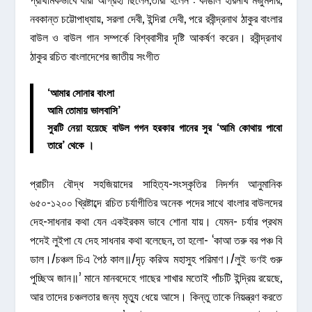
নবকান্ত চট্টোপাধ্যায়, সরলা দেবী, ইন্দিরা দেবী, পরে রবীন্দ্রনাথ ঠাকুর বাংলার
বাউল ও বাউল গান সম্পর্কে বিশ্ববাসীর দৃষ্টি আকর্ষণ করেন। রবীন্দ্রনাথ
ঠাকুর রচিত বাংলাদেশের জাতীয় সংগীত
‘আমার সোনার বাংলা
আমি তোমায় ভালবাসি’
সুরটি নেয়া হয়েছে বাউল গগন হরকার গানের সুর ‘আমি কোথায় পাবো
তারে’ থেকে ।
প্রাচীন বৌদ্ধ সহজিয়াদের সাহিত্য-সংস্কৃতির নিদর্শন আনুমানিক
৬৫০-১২০০ খ্রিষ্টাব্দে রচিত চর্যাগীতির অনেক পদের সাথে বাংলার বাউলদের
দেহ-সাধনার কথা যেন একইরকম ভাবে শোনা যায়। যেমন- চর্যার প্রথম
পদেই লুইপা যে দেহ সাধনার কথা বলেছেন, তা হলো- ‘কাআ তরু বর পঞ্চ বি
ডাল।/চঞ্চল চিএ পৈঠ কাল॥/দৃঢ় করিঅ মহাসুহ পরিমাণ।/লুই ভণই গুরু
পুচ্ছিঅ জান॥’ মানে মানবদেহে গাছের শাখার মতোই পাঁচটি ইন্দ্রিয় রয়েছে,
আর তাদের চঞ্চলতার জন্য মৃত্যু ধেয়ে আসে। কিন্তু তাকে নিয়ন্ত্রণ করতে