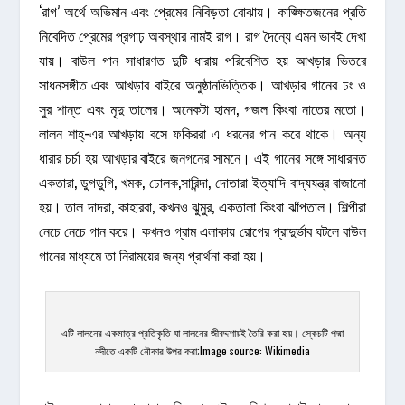
‘রাগ’ অর্থে অভিমান এবং প্রেমের নিবিড়তা বোঝায়। কাঙ্ক্ষিতজনের প্রতি
নিবেদিত প্রেমের প্রগাঢ় অবস্থার নামই রাগ। রাগ দৈন্যে এমন ভাবই দেখা
যায়। বাউল গান সাধারণত দুটি ধারায় পরিবেশিত হয় আখড়ার ভিতরে
সাধনসঙ্গীত এবং আখড়ার বাইরে অনুষ্ঠানভিত্তিক। আখড়ার গানের ঢং ও
সুর শান্ত এবং মৃদু তালের। অনেকটা হামদ, গজল কিংবা নাতের মতো।
লালন শাহ্-এর আখড়ায় বসে ফকিররা এ ধরনের গান করে থাকে। অন্য
ধারার চর্চা হয় আখড়ার বাইরে জনগনের সামনে। এই গানের সঙ্গে সাধারনত
একতারা, ডুগডুগি, খমক, ঢোলক,সারিন্দা, দোতারা ইত্যাদি বাদ্যযন্ত্র বাজানো
হয়। তাল দাদরা, কাহারবা, কখনও ঝুমুর, একতালা কিংবা ঝাঁপতাল। শিল্পীরা
নেচে নেচে গান করে। কখনও গ্রাম এলাকায় রোগের প্রাদুর্ভাব ঘটলে বাউল
গানের মাধ্যমে তা নিরাময়ের জন্য প্রার্থনা করা হয়।
এটি লালনের একমাত্র প্রতিকৃতি যা লালনের জীবদ্দশায়ই তৈরি করা হয়। স্কেচটি পদ্মা
নদীতে একটি নৌকার উপর করা;Image source: Wikimedia