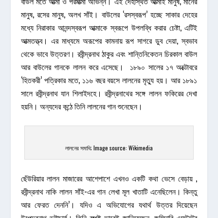
বাউল মতে আত্মা ও পরমাত্মা অভিন্ন। এই দেহস্থিত আত্মাই মানুষ, মানের
মানুষ, রসের মানুষ, অলখ সাঁই। বাউলের ‘রসস্বরূপ’ হচ্ছে সাকার দেহের
মধ্যে নিরাকার আনন্দস্বরূপ আত্মাকে স্বরূপে উপলব্ধি করার চেষ্টা, এটিই
আত্মতত্ত্ব। এর মাধ্যমে অরূপের কামনায় রূপ সাগরে ডুব দেয়া, স্বভাব
থেকে ভাবে উত্তরণ। রবীন্দ্রনাথ ঠাকুর এবং শান্তিনিকেতন চিরকাল বাউল
আর বাউলের গানকে লালন করে এসেছে। ১৮৯০ সালের ১৭ অক্টোবরে
‘হিতকরী’ পত্রিকার মতে, ১১৬ বছর বয়সে লালনের মৃত্যু হয়। আর ১৮৯১
সালে রবীন্দ্রনাথ যান শিলাইদহে। রবীন্দ্রনাথের সঙ্গে লালন ফকিরের দেখা
হয়নি। অন্যদের কন্ঠে তিনি লালনের গান শুনেছেন।
লালনের সমাধি; Image source: Wikimedia
ছেঁউরিয়ার লালন মাজারের আশেপাশে এখনও একটি কথা ভেসে বেড়ায় ,
রবীন্দ্রনাথ নাকি লালন সাঁই-এর গান লেখা মূল খাতাটি এনেছিলেন। কিন্তু
আর ফেরত দেননি’। যদিও এ অভিযোগের যথার্থ উত্তর দিয়েছেন
উপেন্দ্রনাথ ভট্টাচার্য। তিনি স্পষ্ট ভাবেই জানিয়েছেন, জমিদারি এস্টেটের