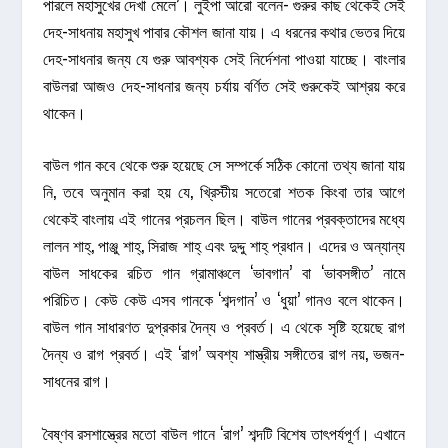
পারলে মহাসুখের দেখা মেলে’। লুইপা আরো বলেন- গুরুর কাছ থেকেই সেই
দেহ-সাধনায় মহাসুখ পাবার কৌশল জানা যায়। এ ধরনের কথার ভেতর দিয়ে
দেহ-সাধনার জন্য যে গুরু আবশ্যক সেই নির্দেশনা পাওয়া যাচ্ছে। বাংলার
বাউলরা আজও দেহ-সাধনার জন্য চর্যায় বর্ণিত সেই গুরুকেই আশ্রয় করে
থাকেন।
বাউল গান কবে থেকে শুরু হয়েছে সে সম্পর্কে সঠিক কোনো তথ্য জানা যায়
নি, তবে অনুমান করা হয় যে, খ্রিস্টীয় সতেরো শতক কিংবা তার আগে
থেকেই বাংলায় এই গানের প্রচলন ছিল। বাউল গানের প্রবক্তাদের মধ্যে
লালন শাহ্, পাঞ্জু শাহ্, সিরাজ শাহ্ এবং দুদ্দু শাহ্ প্রধান। এদের ও অন্যান্য
বাউল সাধকের রচিত গান গ্রামাঞ্চলে ‘ভাবগান’ বা ‘ভাবসঙ্গীত’ নামে
পরিচিত। কেউ কেউ এসব গানকে ‘শব্দগান’ ও ‘ধুয়া’ গানও বলে থাকেন।
বাউল গান সাধারণত দুপ্রকার দৈন্য ও প্রবর্ত। এ থেকে সৃষ্টি হয়েছে রাগ
দৈন্য ও রাগ প্রবর্ত। এই ‘রাগ’ অবশ্য শাস্ত্রীয় সঙ্গীতের রাগ নয়, ভজন-
সাধনের রাগ।
বৈষ্ণব রসশাস্ত্রের মতো বাউল গানে ‘রাগ’ শব্দটি বিশেষ তাৎপর্যপূর্ণ। এখানে