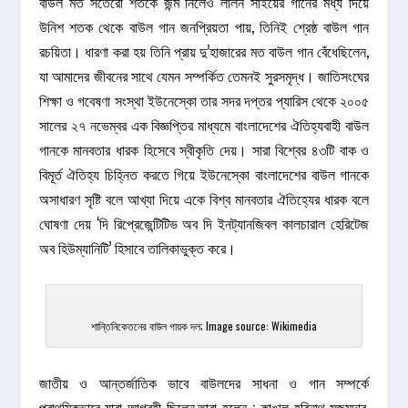
বাউল মত সতেরো শতকে জন্ম নিলেও লালন সাঁইয়ের গানের মধ্য দিয়ে
উনিশ শতক থেকে বাউল গান জনপ্রিয়তা পায়, তিনিই শ্রেষ্ঠ বাউল গান
রচয়িতা। ধারণা করা হয় তিনি প্রায় দু’হাজারের মত বাউল গান বেঁধেছিলেন,
যা আমাদের জীবনের সাথে যেমন সম্পর্কিত তেমনই সুরসমৃদ্ধ। জাতিসংঘের
শিক্ষা ও গবেষণা সংস্থা ইউনেস্কো তার সদর দপ্তর প্যারিস থেকে ২০০৫
সালের ২৭ নভেম্বর এক বিজ্ঞপ্তির মাধ্যমে বাংলাদেশের ঐতিহ্যবাহী বাউল
গানকে মানবতার ধারক হিসেবে স্বীকৃতি দেয়। সারা বিশ্বের ৪৩টি বাক ও
বিমূর্ত ঐতিহ্য চিহ্নিত করতে গিয়ে ইউনেস্কো বাংলাদেশের বাউল গানকে
অসাধারণ সৃষ্টি বলে আখ্যা দিয়ে একে বিশ্ব মানবতার ঐতিহ্যের ধারক বলে
ঘোষণা দেয় ‘দি রিপ্রেজেন্টিটিভ অব দি ইনট্যানজিবল কালচারাল হেরিটেজ
অব হিউম্যানিটি’ হিসাবে তালিকাভুক্ত করে।
শান্তিনিকেতনের বাউল গায়ক দল; Image source: Wikimedia
জাতীয় ও আন্তর্জাতিক ভাবে বাউলদের সাধনা ও গান সম্পর্কে
প্রাথমিকভাবে যারা আগ্রহী ছিলেন,তারা হলেন : কাঙাল হরিনাথ মজুমদার,