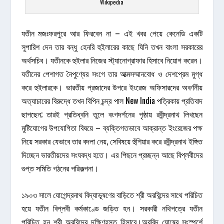
Wikipedia
যতীন মজঃফরপুরে আর ফিরবেন না – এই খবর পেয়ে কেনেডি একটি
সুপারিশ দেন তার বন্ধু হেনরি হুইলারের কাছে যিনি তখন বাংলা সরকারের
অর্থসচিব। যতীনকে হুইলার নিজের স্ট্যানোগ্রাফার হিসাবে নিয়োগ করেন।
যতীনের পেশাগত নৈপুণ্যের সংগে তার আত্মসম্মানবোধ ও দেশপ্রেম মুগ্ধ
করে হুইলারকে। ভারতীয় প্রজাদের উপরে ইংরেজ অফিসারদের অবর্ণনীয়
অত্যাচারের বিরুদ্ধে তখন বিপিন চন্দ্র পাল New India পত্রিকায় প্রতিবাদ
ছাপছেন; তারই প্রতিধ্বনি তুলে বংগদর্শনের পৃষ্ঠায় রবীন্দ্রনাথ লিখছেন
মুষ্টিযোগের উপযোগিতা বিষয়ে – ব্যক্তিগতভাবে আক্রান্ত ইংরেজের পক্ষ
নিয়ে সরকার যেভাবে তার বদলা নেয়, সেবিষয়ে হুঁশিয়ার করে রবীন্দ্রনাথ ইঙ্গিত
দিচ্ছেন ভারতীয়দের সংঘবদ্ধ হতে। এর পিছনে প্রচ্ছন্ন আছে বিপ্লবীদের
গুপ্ত সমিতি গঠনের পরিকল্পনা।
১৯০৩ সালে যোগেন্দ্রনাথ বিদ্যাভূষণের বাড়িতে শ্রী অরবিন্দের সাথে পরিচিত
হয়ে যতীন বিপ্লবী কর্মকাণ্ডে জড়িত হন। সরকারী নথিপত্রে যতীন
পরিচিত হন শ্রী অরবিন্দের দক্ষিণহস্ত হিসাবে।অরবিন্দ ঘোষের সংস্পর্শে