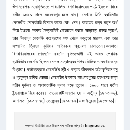
ঔপনিবেশিক মনোবৃত্তিতে পরিচালিত বিশ্ববিদ্যালয়ের পাঠে ইস্তফা দিয়ে
যতীন ১৮৯৯ সালে মজঃফরপুর চলে যান। সেখানে তিনি ব্যারিস্টার
কেনেডীর সেক্রেটারি হিসাবে কাজে যোগ দেন। ভারতের জন্য মজুদ অর্থ
দিয়ে ইংরেজ সরকার সৈন্যবাহিনী মোতায়েন করছে সাম্রাজ্য রক্ষার স্বার্থে,
তার বিরুদ্ধে কেনেডি কংগ্রেসের মঞ্চ থেকে বক্তৃতা মারফৎ এবং তার
সম্পাদিত ত্রিহুত কুরিয়ার পত্রিকায় প্রচারণা চালাতেন।কলকাতা
বিশ্ববিদ্যালয়েয় প্রেমচাঁদ রায়চাঁদ বৃত্তিভোগী এই ভারত প্রেমিক
ব্যারিস্টার কেনেডি ছিলেন মোগল সাম্রাজ্যের উপর মৌলিক গবেষণার জন্য
বিখ্যাত। দুর্ভাগ্যক্রমে কেনেডি’র স্ত্রী ও কন্যার জীবননাশ ঘটে ক্ষুদিরাম বসু
ও প্রফুল্ল চাকির বোমায়।কেনেডির উৎসাহে মজঃফরপুরের তরুণদের জন্য
যতীন ফুটবল ও অ্যাথলেটিক ক্লাব গড়ে তুলেন। ১৯০০ সালে যতীন
ইন্দুবালাকে বিয়ে করেন। তাদের ৪টি সন্তান হয় – অতীন্দ্র (১৯০৩-০৬),
আশালতা (১৯০৭-৭৬), তেজেন্দ্র (১৯০৯-৮৯) এবং বীরেন্দ্র (১৯১৩-৯১)।
কলকাতা ভিক্টোরিয়া মেমোরিয়ালে বাঘা যতীনের ভাস্কর্য। Image source: