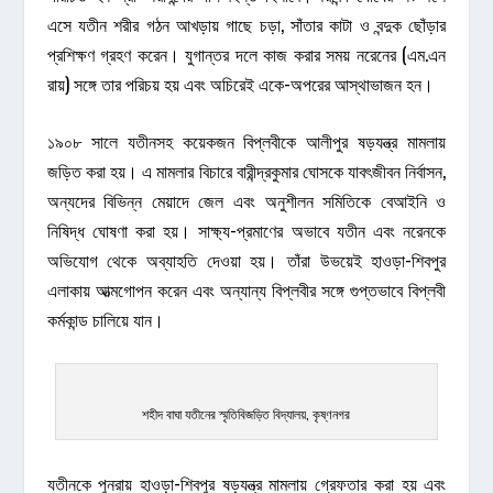
এসে যতীন শরীর গঠন আখড়ায় গাছে চড়া, সাঁতার কাটা ও বন্দুক ছোঁড়ার
প্রশিক্ষণ গ্রহণ করেন। যুগান্তর দলে কাজ করার সময় নরেনের (এম.এন
রায়) সঙ্গে তার পরিচয় হয় এবং অচিরেই একে-অপরের আস্থাভাজন হন।
১৯০৮ সালে যতীনসহ কয়েকজন বিপ্লবীকে আলীপুর ষড়যন্ত্র মামলায়
জড়িত করা হয়। এ মামলার বিচারে বারীন্দ্রকুমার ঘোসকে যাবৎজীবন নির্বাসন,
অন্যদের বিভিন্ন মেয়াদে জেল এবং অনুশীলন সমিতিকে বেআইনি ও
নিষিদ্ধ ঘোষণা করা হয়। সাক্ষ্য-প্রমাণের অভাবে যতীন এবং নরেনকে
অভিযোগ থেকে অব্যাহতি দেওয়া হয়। তাঁরা উভয়েই হাওড়া-শিবপুর
এলাকায় আত্মগোপন করেন এবং অন্যান্য বিপ্লবীর সঙ্গে গুপ্তভাবে বিপ্লবী
কর্মকান্ড চালিয়ে যান।
শহীদ বাঘা যতীনের স্মৃতিবিজড়িত বিদ্যালয়, কৃষ্ণনগর
যতীনকে পুনরায় হাওড়া-শিবপুর ষড়যন্ত্র মামলায় গ্রেফতার করা হয় এবং