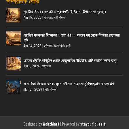
সাম্প্রতিক পোস্ট
প্রাচীন মিশরের রূপচর্চা ও প্রসাধনী: ইতিহাস, উপাদান ও ব্যবহার
Apr 15, 2026
|
গ্যালারি
,
নারী শক্তি
প্রাচীন সভ্যতার বিস্ময়কর ৫ গল্প: ৫৫০০ বছরের মধু থেকে মিশরের রহস্যময়
মমি
Apr 13, 2026
|
ইতিহাস
,
কিউরিসিটি কর্ণার
রোমের ট্রেভি ফাউন্টেন থেকে ফেব্রুয়ারির ইতিহাস: ৪টি অজানা মজার তথ্য
Apr 1, 2026
|
ইতিহাস
লাল কিলা কি এক ঝলক: মুঘল নারীদের সাহস ও বুদ্ধিমত্তার অনন্য গল্প
Mar 31, 2026
|
নারী শক্তি
Designed by
| Powered by
WebzMart
staycurioussis