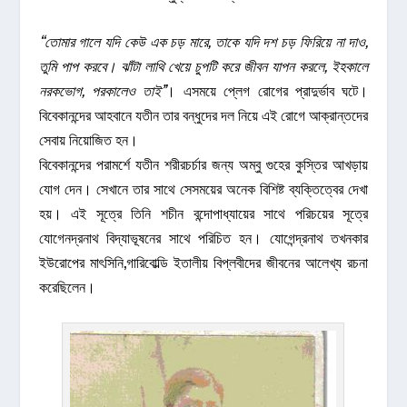
“তোমার গালে যদি কেউ এক চড় মারে, তাকে যদি দশ চড় ফিরিয়ে না দাও,
তুমি পাপ করবে। ঝাঁটা লাথি খেয়ে চুপটি করে জীবন যাপন করলে, ইহকালে
নরকভোগ, পরকালেও তাই”
। এসময়ে প্লেগ রোগের প্রাদুর্ভাব ঘটে।
বিবেকানন্দের আহবানে যতীন তার বন্ধুদের দল নিয়ে এই রোগে আক্রান্তদের
সেবায় নিয়োজিত হন।
বিবেকানন্দের পরামর্শে যতীন শরীরচর্চার জন্য অম্বু গুহের কুস্তির আখড়ায়
যোগ দেন। সেখানে তার সাথে সেসময়ের অনেক বিশিষ্ট ব্যক্তিত্বের দেখা
হয়। এই সূত্রে তিনি শচীন বন্দোপাধ্যায়ের সাথে পরিচয়ের সূত্রে
যোগেনদ্রনাথ বিদ্যাভূষনের সাথে পরিচিত হন। যোগেন্দ্রনাথ তখনকার
ইউরোপের মাৎসিনি,গারিবোল্ডি ইতালীয় বিপ্লবীদের জীবনের আলেখ্য রচনা
করেছিলেন।