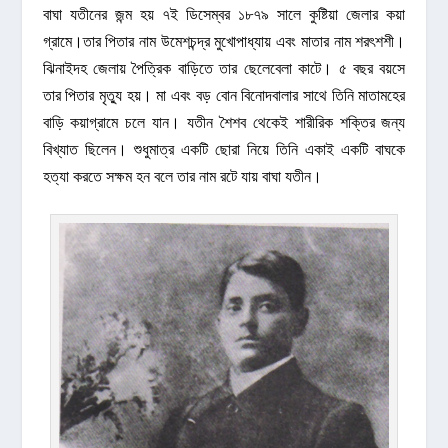
বাঘা যতীনের জন্ম হয় ৭ই ডিসেম্বর ১৮৭৯ সালে কুষ্টিয়া জেলার কয়া
গ্রামে।তার পিতার নাম উমেশচন্দ্র মুখোপাধ্যায় এবং মাতার নাম শরৎশশী।
ঝিনাইদহ জেলায় পৈত্রিক বাড়িতে তার ছেলেবেলা কাটে। ৫ বছর বয়সে
তার পিতার মৃত্যু হয়। মা এবং বড় বোন বিনোদবালার সাথে তিনি মাতামহের
বাড়ি কয়াগ্রামে চলে যান। যতীন শৈশব থেকেই শারীরিক শক্তির জন্য
বিখ্যাত ছিলেন। শুধুমাত্র একটি ছোরা নিয়ে তিনি একাই একটি বাঘকে
হত্যা করতে সক্ষম হন বলে তার নাম রটে যায় বাঘা যতীন।