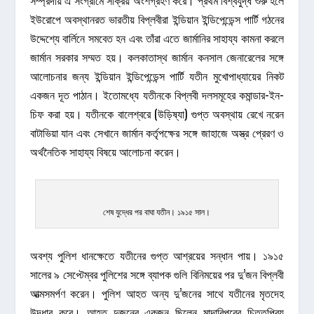
সম্প্রদায় এ সংগ্রামে সক্রিয় অংশগ্রহণ করে। প্রথম বিশ্বযুদ্ধ শুরু হলে
ইউরোপে অবস্থানরত ভারতীয় বিপ্লবীরা ইন্ডিয়ান ইন্ডিপেন্ডেন্স পার্টি গঠনের
উদ্দেশ্যে বার্লিনে সমবেত হন এবং তাঁরা এতে জার্মানির সাহায্য কামনা করলে
জার্মান সরকার সম্মত হয়। কলকাতাস্থ জার্মান কনসাল জেনারেলের সঙ্গে
আলোচনার জন্য ইন্ডিয়ান ইন্ডিপেন্ডেন্স পার্টি যতীন মুখোপাধ্যায়ের নিকট
একজন দূত পাঠান। ইতোমধ্যে যতীনকে বিপ্লবী দলসমূহের কমান্ডার-ইন-
চিফ করা হয়। যতীনকে বালেশ্বরে (উড়িষ্যা) গুপ্ত অবস্থায় রেখে নরেন
বাটাভিয়া যান এবং সেখানে জার্মান কর্তৃপক্ষের সঙ্গে জাহাজে অস্ত্র প্রেরণ ও
অর্থনৈতিক সাহায্য বিষয়ে আলোচনা করেন।
শেষ যুদ্ধের পর বাঘা যতীন। ১৯১৫ সাল।
অবশ্য পুলিশ ধানক্ষেতে যতীনের গুপ্ত আশ্রয়ের সন্ধান পায়। ১৯১৫
সালের ৯ সেপ্টেম্বর পুলিশের সঙ্গে ব্যাপক গুলি বিনিময়ের পর দু’জন বিপ্লবী
আত্মসমর্পণ করেন। পুলিশ আহত অন্য দু’জনের সাথে যতীনের মৃতদেহ
উদ্ধার করে। আহত দুজনের একজন ছিলেন মাদারিপুরের চিত্তপ্রিয়