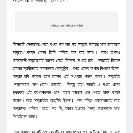
ফার্সিতে লেখা জাফরের কবিতা
বিদ্রোহী সৈন্যদের নেতা বখত খান বার বার সম্রাট বাহাদুর শাহ জাফরকে
অনুরোধ করেন যেনো তিনি পালিয়ে যান তার সাথে। কারণ তখনও
ভারতবাসী সম্রাটকেই তাদের নেতা হিসেবে দেখতে চায়। সম্রাটই ছিলেন
তাদের স্বাধীনতার আকাঙ্ক্ষার কেন্দ্রবিন্দু। বখত খানের অগাধ বিশ্বাস ছিলো,
সম্রাট যদি থাকেন তবে তাদের এই সংগ্রাম সফল হবেই। সম্রাটের
নেতৃত্ববলে দেশ জেগে উঠবেই। কিন্তু হায়! সম্রাট ও বখত খানের
মধ্যকার এই কথোপকথন শুনে ফেলে কাছেই ওত পেতে থাকা দু’জন
দালাল। তারা সম্রাটেরই আত্বীয় ছিলো। শেষ পর্যন্ত কোনোভাবেই তারা
সম্রাটকে পালিয়ে যেতে দেয় নি, কারণ ইংরেজ সৈন্য হাডসনকে কথা
দিয়েছিলো তারা।
দ্বিধাগ্রস্ত সম্রাট ১৭ সেপ্টেম্বর মধ্যরাতের পর কাউকে কিছু না বলে