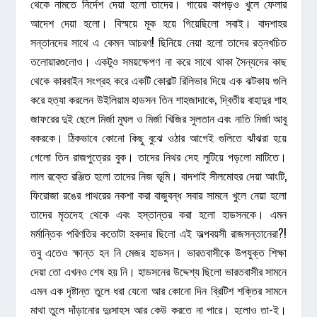
থেকে নামতে নির্দেশ দেয়া হলো তাদের। গায়ের কাপড়ও খুলে ফেলার
আদেশ দেয়া হলো। বিস্ময়ে মূক হয়ে গিয়েছিলো সবাই। বাদশাহর
সন্তানদের সাথে এ কেমন আচরণ! ছিনিয়ে নেয়া হলো তাদের রত্নখচিত
তলোয়ারগুলোও। একটুও সময়ক্ষেপণ না করে সাথে থাকা সৈন্যদের কাছ
থেকে কারবাইন সংগ্রহ করে একটি কোবাল্ট রিলিভার দিয়ে এক ঝটকায় গুলি
করে হত্যা করলেন উইলিয়াম হাডসন তিন শাহজাদাকে, দ্বিতীয় বাহাদুর শাহ
জাফরের দুই ছেলে মির্জা মুঘল ও মির্জা খিজির সুলতান এবং নাতি মির্জা আবু
বকরকে। ঠিকভাবে কোনো কিছু বুঝে ওঠার আগেই গুলিতে ঝাঁঝরা হয়ে
গেলো তিন রাজপুত্রের বুক। তাদের নিথর দেহ লুটিয়ে পড়লো মাটিতে।
লাল রক্তে রঞ্জিত হলো তাদের নিজ ভূমি। বাদশাই সীলমোহর দেয়া আংটি,
ফিরোজা রঙের পাথরের নকশা করা বাজুবন্ধ সবার সামনে খুলে নেয়া হলো
তাদের মৃতদেহ থেকে এবং হস্তান্তর করা হলো হাডসনকে। এমন
মর্মান্তিক পরিণতির কতোটা হকদার ছিলো এই অল্পবয়সী রাজসন্তানেরা?!
তবু এতেও ক্ষান্ত হন নি মেজর হাডসন। ভারতবাসীকে উপযুক্ত শিক্ষা
দেয়া তো এখনও শেষ হয় নি। হাডসনের উদ্দেশ্য ছিলো ভারতবাসীর সামনে
এমন এক দৃষ্টান্ত তুলে ধরা যেনো আর কোনো দিন ব্রিটিশ শক্তির সামনে
মাথা তুলে দাঁড়ানোর দুঃসাহস আর কেউ করতে না পারে। হলোও তা-ই।