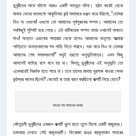
ডুবুরীদের সাথে ঘটলো আরও একটি অদ্ভুত ঘটনা। হঠাৎ করেই যেনো
মাথার ভেতর কতগুলো আকুতিময় কন্ঠ সমস্বরে গুঞ্জন করে উঠলো, “তোমরা
নিও না ওগুলো! ওগুলো তো আমাদের পূর্বপুরুষের সম্পদ। আমাদের তো
সবকিছুই লুটপাট হয়ে গেছে। এই গুটিকয়েক সম্পদ নাহয় ওখানেই থাকতে
দাও! অন্তত এগুলোর পাহারায় থেকে হলেও আমাদের অতৃপ্ত আত্মারা
শান্তিতে অনন্তকালের পথ পাড়ি দিতে পারবে। দয়া করে নিও না তোমরা
আমাদের শেষ সম্বলগুলো!” শুধুই হয়তো অনুভূতিমাত্র। এমন কিছু
আসলেই ঘটেছে বলে মনে হয় না। কিন্তু ডুবুরীদের এই অনুভূতি তো
একেবারেই নিরর্থক হতে পারে না। তবে তাদের মাথায় ঘুরপাক খাওয়া সেসব
কন্ঠস্বর কাদের ছিলো? কেনোই বা তারা বারণ করছিলো বাক্সটি নিয়ে যেতে?
বাহদুর শাহ জাফরের দরবার
কৌতুহলী ডুবুরীদের একজন বাক্সটি খুলে হাতে তুলে নিলো একটি বাজুবন্ধ।
চমৎকার দেখতে সেই বাজুবন্ধটি। ফিরোজা রঙের বহুমূল্যবান পাথরের