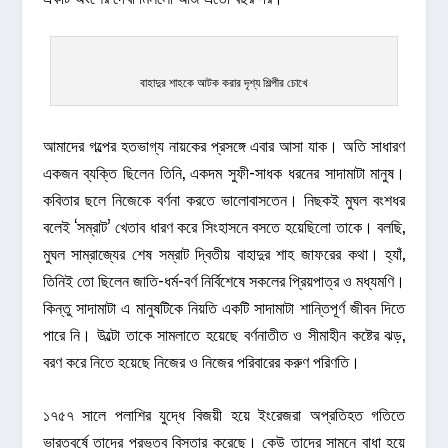
বাহাদুর শাহকে আটক করার দৃশ্য শিল্পীর চোখে
আমাদের গল্পের হতভাগ্য নায়কের প্রসঙ্গে এবার আসা যাক। অতি সাধারণ
একজন ব্যক্তি ছিলেন তিনি, একদম সুফী-সাধক ধরনের সাদামাটা মানুষ।
কবিতার ছলে নিজেকে বর্ণনা করতে ভালোবাসতেন। নিছকই মুঘল বংশধর
বলেই ‘সম্রাট’ খেতাব ধারণ করে সিংহাসনে বসতে হয়েছিলো তাকে। বলছি,
মুঘল সাম্রাজ্যের শেষ সম্রাট দ্বিতীয় বাহাদুর শাহ জাফরের কথা। হ্যাঁ,
তিনিই তো ছিলেন জাতি-ধর্ম-বর্ণ নির্বিশেষে সকলের প্রিয়পাত্র ও মধ্যমণি।
কিন্তু সাদামাটা এ মানুষটিকে নিয়তি একটি সাদামাটা শান্তিপূর্ণ জীবন দিতে
পারে নি। উল্টো তাকে সামলাতে হয়েছে বর্ণনাতীত ও সীমাহীন কষ্টের ঝড়,
বরণ করে নিতে হয়েছে নিজের ও নিজের পরিবারের করুণ পরিণতি।
১৭৫৭ সালে পলাশির যুদ্ধে বিজয়ী হয়ে ইংরেজরা অপ্রতিহত গতিতে
ভারতবর্ষে তাদের প্রভুত্ব বিস্তার করেছে। কেউ তাদের সামনে বাধা হয়ে