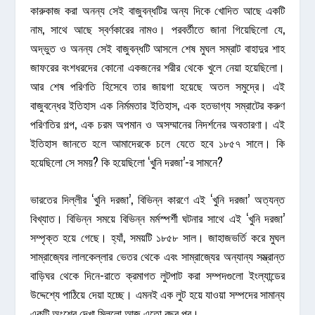
কারুকাজ করা অনন্য সেই বাজুবন্ধটির অন্য দিকে খোদিত আছে একটি
নাম, সাথে আছে স্বর্ণকারের নামও। পরবর্তীতে জানা গিয়েছিলো যে,
অদ্ভুত ও অনন্য সেই বাজুবন্ধটি আসলে শেষ মুঘল সম্রাট বাহাদুর শাহ
জাফরের বংশধরদের কোনো একজনের শরীর থেকে খুলে নেয়া হয়েছিলো।
আর শেষ পরিণতি হিসেবে তার জায়গা হয়েছে অতল সমুদ্রে। এই
বাজুবন্ধের ইতিহাস এক নির্মমতার ইতিহাস, এক হতভাগ্য সম্রাটের করুণ
পরিণতির গল্প, এক চরম অপমান ও অসম্মানের নিদর্শনের অবতারণা। এই
ইতিহাস জানতে হলে আমাদেরকে চলে যেতে হবে ১৮৫৭ সালে। কি
হয়েছিলো সে সময়? কি হয়েছিলো ‘খুনি দরজা’-র সামনে?
ভারতের দিল্লীর ‘খুনি দরজা’, বিভিন্ন কারণে এই ‘খুনি দরজা’ অত্যন্ত
বিখ্যাত। বিভিন্ন সময়ে বিভিন্ন মর্মস্পর্শী ঘটনার সাথে এই ‘খুনি দরজা’
সম্পৃক্ত হয়ে গেছে। হ্যাঁ, সময়টি ১৮৫৮ সাল। জাহাজভর্তি করে মুঘল
সাম্রাজ্যের লালকেল্লার ভেতর থেকে এবং সাম্রাজ্যের অন্যান্য সম্ভ্রান্ত
বাড়িঘর থেকে দিনে-রাতে ক্রমাগত লুটপাট করা সম্পদগুলো ইংল্যান্ডের
উদ্দেশ্যে পাঠিয়ে দেয়া হচ্ছে। এমনই এক লুট হয়ে যাওয়া সম্পদের সামান্য
একটি অংশের দেখা মিললো আজ এতো বছর পর।