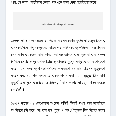
পায়, সে জন্য প্রহরীদের ডেরায় গর্ত খুঁড়ে কবর দেয়া হয়েছিলো তাকে।
শেষ দিনগুলোয় বাহদুর শাহ জাফর
১৮৫৮ সালে যখন মেজর উইলিয়াম হাডসন বেগম কুঠির দায়িত্বে ছিলেন,
তখন চারদিকে শুধু বিদ্রোহের আগুন দাউ দাউ করে জ্বলছিলো। অযোধ্যার
শেষ নবাব ওয়াজেদ আলী শাহর নির্বাসিত জীবনে তার প্রজারা তার মসনদ
ফিরিয়ে দেয়ার জন্য কোলকাতায় স্বাধীনতার যুদ্ধে সক্রিয়ভাবে অংশগ্রহণ
করে। সে সময় স্বাধীনতাকামীদের আক্রমণে ১১ মার্চ হাডসন মৃত্যুবরণ
করেন এবং ১২ মার্চ লখনৌতে তাকে দাফন করা হয়। মৃত্যুর ঠিক আগ
মুহূর্তে তার মুখে উচ্চারিত হয়েছিলো, “আমি আমার দায়িত্ব পালন করতে
পেরেছি”।
১৮৫৭ সালের ২১ সেপ্টেম্বর ইংরেজ বাহিনী দিল্লী দখল করে সম্রাটকে
সপরিবারে বন্দি করে এবং তার দুই পুত্র ও এক পৌত্রকে বিনা বিচারে হত্যা