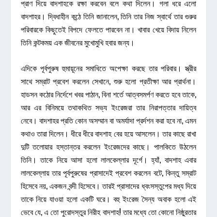
প্রাণ দিয়ে বাদশাহকে রক্ষা করবেন বলে কথা দিলেন। গলা ধরে এলো
বাদশাহর। দ্বিধাহীন কন্ঠে তিনি জানালেন, তিনি তার নিজ স্বার্থে তার গুরুর
পরিবারকে কিছুতেই বিপদে ফেলতে পারবেন না। খাবার খেয়ে বিদায় নিলেন
তিনি কন্টকময় এক জীবনের মুখোমুখি হবার জন্য।
এদিকে পূর্বপুরুষ হুমায়ূনের সমাধিতে অপেক্ষা করছে তার পরিবার। স্ত্রীর
সাথে সম্রাট প্রবেশ করলেন সেখানে, শুরু হলো প্রতীক্ষা আর প্রার্থনা।
হাডসন কঠোর নির্দেশে খবর পাঠান, বিনা শর্তে আত্বসমর্পণ করতে হবে তাকে,
আর এর বিনিময়ে তথাকথিত সভ্য ইংরেজরা তার নিরাপত্তার দায়িত্ব
নেবে। বাদশাহর প্রতি কোন অসম্মান বা অমর্যাদা প্রর্দশন করা হবে না, এমন
কথাও তারা দিলেন। ধীরে ধীরে বাদশাহ বের হয়ে আসলেন। তার কাছে রাখা
দুটি তলোয়ার হস্তান্তর করলেন ইংরেজদের কাছে। পালকিতে উঠলেন
তিনি। তাকে নিয়ে আসা হলো লালকেল্লার দূর্গে। হ্যাঁ, বাদশাহ এবার
লালকেল্লায় তার পূর্বপুরুষের প্রাসাদেই প্রবেশ করলেন বটে, কিন্তু সম্রাট
হিসেবে নয়, একজন বন্দী হিসেবে। তারই প্রাসাদের ধ্বংসস্তুপের মধ্য দিয়ে
তাকে নিয়ে যাওয়া হলো একটি ঘরে। বহু ইংরেজ সৈন্য অবাক হলো এই
ভেবে যে, এ তো পুরোদস্তুর নিরীহ বাদশাহ! তার মধ্যে তো কোনো নিষ্ঠুরতার