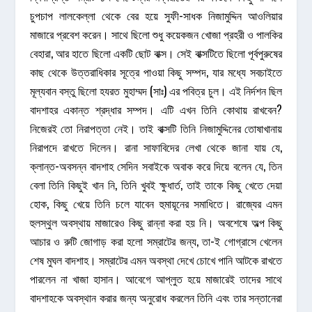
চুপচাপ লালকেল্লা থেকে বের হয়ে সুফী-সাধক নিজামুদ্দিন আওলিয়ার
মাজারে প্রবেশ করেন। সাথে ছিলো শুধু কয়েকজন খোজা প্রহরী ও পালকির
বেহারা, আর হাতে ছিলো একটি ছোট বাক্স। সেই বাক্সটিতে ছিলো পূর্বপুরুষের
কাছ থেকে উত্তরাধিকার সূত্রে পাওয়া কিছু সম্পদ, যার মধ্যে সবচাইতে
মূল্যবান বস্তু ছিলো হযরত মুহাম্মদ (সাঃ) এর পবিত্র চুল। এই নির্দশন ছিল
বাদশাহর একান্ত শ্রদ্ধার সম্পদ। এটি এখন তিনি কোথায় রাখবেন?
নিজেরই তো নিরাপত্তা নেই। তাই বাক্সটি তিনি নিজামুদ্দিনের তোষাখানায়
নিরাপদে রাখতে দিলেন। রানা সাফাবিদের লেখা থেকে জানা যায় যে,
ক্লান্ত-অবসন্ন বাদশাহ সেদিন সবাইকে অবাক করে দিয়ে বলেন যে, তিন
বেলা তিনি কিছুই খান নি, তিনি খুবই ক্ষুধার্ত, তাই তাকে কিছু খেতে দেয়া
হোক, কিছু খেয়ে তিনি চলে যাবেন হুমায়ূনের সমাধিতে। রাজ্যের এমন
হুলস্থুল অবস্থায় মাজারেও কিছু রান্না করা হয় নি। অবশেষে অল্প কিছু
আচার ও রুটি জোগাড় করা হলো সম্রাটের জন্য, তা-ই গোগ্রাসে খেলেন
শেষ মুঘল বাদশাহ। সম্রাটের এমন অবস্থা দেখে চোখে পানি আটকে রাখতে
পারলেন না খাজা হাসান। আবেগে আপ্লুত হয়ে মাজারেই তাদের সাথে
বাদশাহকে অবস্থান করার জন্য অনুরোধ করলেন তিনি এবং তার সন্তানেরা