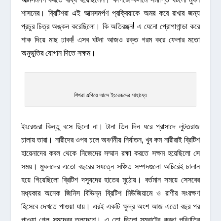
শাসনের। ব্রিটিশরা এই আত্মসমর্পণ প্রক্রিয়াকে অমর করে রাখার জন্য
প্রচুর চিত্র অঙ্কন করেছিলো। কি অতিরঞ্জন! এ যেনো প্রোপাগান্ডা করে
শাক দিয়ে মাছ ঢাকা! এসব ঘটনা আজও রক্ত গরম করে ফেলার মতো
অনুভূতির যোগান দিতে সক্ষম।
শিখরা এগিয়ে আসে ইংরেজদের সাহায্যে
ইংরেজরা কিন্তু বসে ছিলো না। টানা তিন দিন ধরে প্রাসাদে লুটতরাজ
চালায় তারা। নারীদের ওপর চলে অবর্ণনীয় নির্যাতন, খুব কম নারীরাই ব্রিটিশ
হায়েনাদের কবল থেকে নিজেদের সম্মান রক্ষা করতে সক্ষম হয়েছিলো সে
সময়। মুঘলদের এতো বছরের সযত্নে সঞ্চিত সম্পদগুলো অচিরেই চালান
হয়ে গিয়েছিলো ব্রিটিশ দস্যুদের হাতের মুঠোয়। বর্তমান সময়ে সেসবের
মধ্যকার অনেক জিনিস বিভিন্ন ব্রিটিশ মিউজিয়ামে ও রাণীর সংরক্ষণ
হিসেবে দেখতে পাওয়া যায়। এরই একটি ক্ষুদ্র অংশ আজ এতো বছর পর
পাওয়া গেল সমুদ্রের তলদেশে। এ তো ছিলো সম্রাটের করুণ পরিণতির