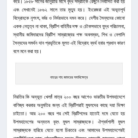
করে। ১৮৫৮ সালের জানুয়ারি মাসে বৃদ্ধ সম্রাটকে রেঙ্গুনে নির্বাসিত করা হয়
এবং সেখানেই ১৮৬২ সালে তার মৃত্যু হয়। ইংরেজরা এই অভূতপূর্ব
বিদ্রোহকে নৃশংস, বর্বর ও নির্দয়ভাবে দমন করে। দেশীয় সৈন্যদের কোনো
একক নেতৃত্ব না থাকা, ব্রিটিশ বাহিনীর দক্ষ ও চৌকসভাবে যুদ্ধ পরিচালনা,
স্থানীয় জমিদারদের ব্রিটিশ সাম্রাজ্যের পক্ষ অবলম্বন, শিখ ও নেপালি
সৈন্যদের সমর্থন দান প্রভৃতিকে মূলত এই বিদ্রোহ ব্যর্থ হবার প্রধান কারণ
বলে মনে করা হয়।
বাহদুর শাহ জাফরের সমাধিক্ষেত্র
নিয়তির কি অদ্ভূত খেলা! মাত্র ২০০ বছর আগেও ভারতীয় উপমহাদেশে
বাণিজ্য করবার অনুমতির জন্য এই ব্রিটিশরাই মুঘলদের কাছে দয়া ভিক্ষা
চাইতো। আর ২০০ বছর পর সেই ব্রিটিশদের হাতেই দমে যেতে হয়
উপমহাদেশের অন্যতম বৃহৎ মুঘল সাম্রাজ্যকে। ঐশ্বর্যশালী মুঘল
সাম্রাজ্যকে হারিয়ে যেতে হলো চিরতরে এবং আমাদের উপমহাদেশেরই
পুরাকীর্তিগুলো আজ লুন্ঠনকারীদের সম্পদ হিসেবে তাদেরই জাদুঘরে শোভা