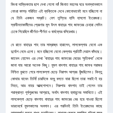
কিংবা দাম্ভিকতার ছাপ দেখা গেলো না! জিনাত মহলের ঘরে অবস্থানকালে
নোংরা কাপড় পরিহিত এই ব্যক্তিকে দেখে কোনোভাবেই মনে হচ্ছিলো না
যে তিনি একজন সম্রাট। বেশ তৃপ্তির হাসি হাসলো ইংরেজরা।
স্বাধীনতাকামীদের প্রেরণার মূল উৎস বাহাদুর শাহ জাফরের চেহারা সেদিন
ঢেকে গিয়েছিল জীর্ণতা-শীর্ণতা ও বার্ধক্যের বলিরেখায়।
যে রাতে বাহাদুর শাহ তার সাম্রাজ্য হারালেন, লালকেল্লায় যেনো এক
দুর্যোগ নেমে এলো। মনে হচ্ছিলো যেনো কেল্লার প্রতিটি দেয়াল কাঁদছে।
জাভেদ হোসেন এর লেখা ‘বাহাদুর শাহ জাফরের মেয়ের স্মৃতিকথা’ থেকে
জানা যায় আরো অনেক কিছু। মুঘল বাদশাহ বাহাদুর শাহ জাফর পরাজয়
নিশ্চিত বুঝতে পেরে লালকেল্লা ছেড়ে নিরাপদ আশ্রয় খুঁজছিলেন। কিন্তু
কোথায় যাবেন তিনি! চারদিকে বন্ধু বলতে যারা ছিলো তারা সবাই-ই হয়
নিহত, আর নাহয় আত্মগোপনে। নিরুপায় বাদশাহ তাই গেলেন তার
পরাক্রান্ত পূর্বপুরুষের আশ্রয়ে, অর্থাৎ বাদশাহ হুমায়ুনের সমাধিতে। এই
লালকেল্লা ছেড়ে বাদশাহ বাহাদুর শাহ জাফরের বের হয়ে যাওয়া ছিলো
ভারতবর্ষে মুঘলকালের অবসান। এর পরদিনই তিনি ইংরেজদের কাছে
আত্মসমর্পণ করতে বাধ্য হয়েছিলেন। কাগজে-কলমে সমাপ্তি ঘটলো মুঘল