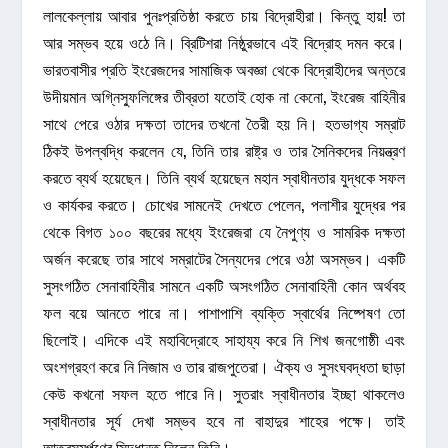
লালকেল্লায় আবার পুনঃপ্রতিষ্ঠা করতে চায় বিদ্রোহীরা। কিন্তু হায়! তা
আর সম্ভব হয়ে ওঠে নি। ব্রিটিশরা নিষ্ঠুরভাবে এই বিদ্রোহ দমন করে।
ভারতবাসীর প্রতি ইংরেজদের সামাজিক অবজ্ঞা থেকে বিদ্রোহীদের অন্তরে
উদীয়মান অগ্নিস্ফুলিঙ্গের তীব্রতা যতোই হোক না কেনো, ইংরেজ বাহিনীর
সাথে পেরে ওঠার দক্ষতা তাদের তখনো তৈরী হয় নি। হতভাগ্য সম্রাট
ঠিকই উপল্বদ্ধি করলেন যে, তিনি তার রাষ্ট্র ও তার সৈনিকদের নিয়ন্ত্রণ
করতে ব্যর্থ হয়েছেন। তিনি ব্যর্থ হয়েছেন মহান স্বাধীনতার যুদ্ধকে সফল
ও কার্যকর করতে। চোখের সামনেই দেখতে পেলেন, পলাশীর যুদ্ধের পর
থেকে বিগত ১০০ বছরের মধ্যে ইংরেজরা যে নৈপুণ্য ও সামরিক দক্ষতা
অর্জন করেছে তার সাথে সম্রাটের সৈন্যদের পেরে ওঠা অসম্ভব। একটি
সুসংগঠিত সেনাবাহিনীর সামনে একটি অসংগঠিত সেনাবাহিনী কোন অর্থবহ
ফল বয়ে আনতে পারে না। পাশাপাশি ব্যক্তি স্বার্থের নিষ্পেষণ তো
ছিলোই। এদিকে এই মহাবিদ্রোহে সাহায্য করে নি শিখ জনগোষ্ঠী এবং
অংশগ্রহণ করে নি নিজাম ও তার রাজপুতেরা। ঐক্য ও সুসংঘবদ্ধতা ছাড়া
কেউ কখনো সফল হতে পারে নি। সুতরাং স্বাধীনতার ইচ্ছা থাকলেও
স্বাধীনতার সূর্য দেখা সম্ভব হবে না বাহাদুর শাহের পক্ষে। তাই
আত্বসমর্পণের সিদ্ধান্ত নিলেন তিনি।