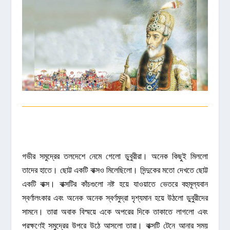
গভীর সমুদ্রের তলদেশে নেমে গেলো ডুবুরীরা। অনেক কিছুই মিললো
তাদের হাতে। ছোট্ট একটি বাক্সও মিলেছিলো। সিন্দুকের মতো দেখতে ছোট্ট
একটি বাক্স। বাক্সটির কাঁচগুলো নষ্ট হয়ে যাওয়াতে ভেতরে বহুমূল্যবান
স্বর্ণালংকার এবং অনেক অনেক স্বর্ণমুদ্রা দৃশ্যমান হয়ে উঠলো ডুবুরীদের
সামনে। তারা অবাক বিস্ময়ে একে অপরের দিকে তাকাতে লাগলো এবং
পরক্ষণেই সমুদ্রের উপরে উঠে আসলো তারা। বাক্সটি টেনে আনার সময়