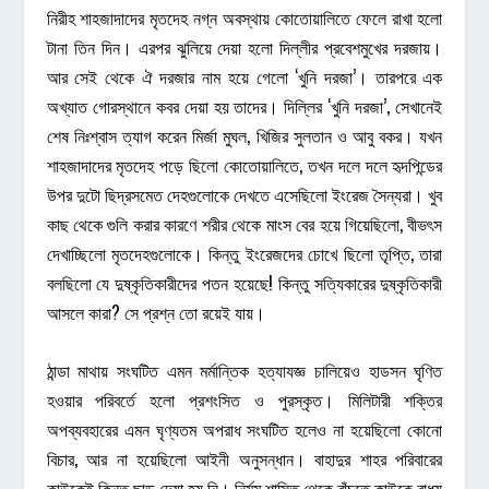
নিরীহ শাহজাদাদের মৃতদেহ নগ্ন অবস্থায় কোতোয়ালিতে ফেলে রাখা হলো
টানা তিন দিন। এরপর ঝুলিয়ে দেয়া হলো দিল্লীর প্রবেশমুখের দরজায়।
আর সেই থেকে ঐ দরজার নাম হয়ে গেলো ‘খুনি দরজা’। তারপরে এক
অখ্যাত গোরস্থানে কবর দেয়া হয় তাদের। দিল্লির ‘খুনি দরজা’, সেখানেই
শেষ নিঃশ্বাস ত্যাগ করেন মির্জা মুঘল, খিজির সুলতান ও আবু বকর। যখন
শাহজাদাদের মৃতদেহ পড়ে ছিলো কোতোয়ালিতে, তখন দলে দলে হৃদপিন্ডের
উপর দুটো ছিদ্রসমেত দেহগুলোকে দেখতে এসেছিলো ইংরেজ সৈন্যরা। খুব
কাছ থেকে গুলি করার কারণে শরীর থেকে মাংস বের হয়ে গিয়েছিলো, বীভৎস
দেখাচ্ছিলো মৃতদেহগুলোকে। কিন্তু ইংরেজদের চোখে ছিলো তৃপ্তি, তারা
বলছিলো যে দুষ্কৃতিকারীদের পতন হয়েছে! কিন্তু সত্যিকারের দুষ্কৃতিকারী
আসলে কারা? সে প্রশ্ন তো রয়েই যায়।
ঠান্ডা মাথায় সংঘটিত এমন মর্মান্তিক হত্যাযজ্ঞ চালিয়েও হাডসন ঘৃণিত
হওয়ার পরিবর্তে হলো প্রশংসিত ও পুরস্কৃত। মিলিটারী শক্তির
অপব্যবহারের এমন ঘৃণ্যতম অপরাধ সংঘটিত হলেও না হয়েছিলো কোনো
বিচার, আর না হয়েছিলো আইনী অনুসন্ধান। বাহাদুর শাহর পরিবারের
কাউকেই কিন্তু ছাড় দেয়া হয় নি। নির্মম শাস্তি থেকে বাঁচতে কাউকে বাধ্য