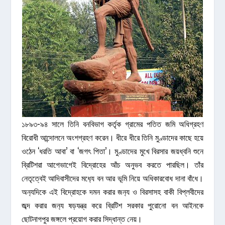
১৮৯৩-৯৪ সালে তিনি বনবিভাগ কর্তৃক গ্রামের পতিত জমি অধিগ্রহণ
বিরোধী আন্দোলনে অংশগ্রহণ করেন। ধীরে ধীরে তিনি মুণ্ডাদের কাছে হয়ে
ওঠেন ‘ধরতি আবা’ বা ‘জগৎ পিতা’। মুণ্ডাদের মুখে বিরসার জয়ধ্বনি শুনে
ব্রিটিশরা আগেভাগেই বিদ্রোহের আঁচ অনুভব করতে পারছিল। তাঁর
নেতৃত্বেই আদিবাসীদের মধ
্যে বন আর ভূমি নিয়ে অধিকারবোধ দানা বাঁধে।
অন
্যদিকে এই বিদ্রোহকে দমন করার জন
্য ও বিরসাসহ বাকী বিপ্লবীদের
জব্দ করার জন
্য ষড়যন্ত্র করে ব্রিটিশ সরকার পুরোনো বন আইনকে
ছোটনাগপুর জঙ্গলে প্রয়োগ করার সিদ্ধান্ত নেয়।