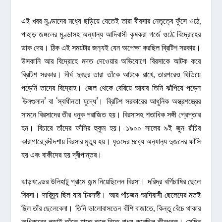
এই খবর মুণ্ডাদের মধ
্যে ছড়িয়ে যেতেই তারা বীরসার নেতৃত্বে ফুঁসে ওঠে,
পাহাড় জঙ্গলের মুণ্ডাসহ অন্যান্য আদিবাসী কৃষকরা গর্জে ওঠে; বিদ্রোহের
ডাক দেয়। ঠিক এই সময়টার জন
্যই যেন অপেক্ষা করছিল ব্রিটিশ সরকার।
উসকানি আর বিদ্রোহে মদত দেওেয়ার অভিযোগে বিরসাকে আটক করে
ব্রিটিশ সরকার। দীর্ঘ দুবছর তারা তাঁকে আটকে রাখে, তারপরেও থিতিয়ে
পড়েনি তাদের বিদ্রোহ। জেল থেকে বেরিয়ে আবার তিনি ঝাঁপিয়ে পড়েন
‘উলগুলান’ বা ‘স্বাধীনতা যুদ্ধে’। ব্রিটিশ সরকারের আধুনিক অস্ত্রশস্ত্রের
সামনে বিরসাদের তীর ধনুক পরাজিত হয়। বিরসাসহ শতাধিক সঙ্গী গ্রেপ্তার
হন। বিচারে তাঁদের ফাঁসির হুকুম হয়। ১৯০০ সালের ৯ই জুন রাঁচির
কারাগারে বন্দীদশায় বিরসার মৃত
্যু হয়। ধৃতদের মধ
্যে অন
্যান
্য দুজনের ফাঁসি
হয় এবং বাকীদের হয় দ্বীপান্তর।
ঝাড়খণ্ডের উলিহাটু গ্রামে জন্ম নিয়েছিলেন বিরসা। দরিদ্র বর্গিচাষির ছেলে
বিরসা। দারিদ্র্য ছিল যার চিরসঙ্গী। আর পাঁচজন আদিবাসী ছেলেদের মতই
ছিল তাঁর ছেলেবেলা। তিনি ভালোবাসতেন বাঁশি বাজাতে, কিন্তু বেঁচে থাকার
অধিকারের লড়াই তাঁকে হাতে তুলে নিতে বাধ
্য করেছিল তীরধনুক। সেদিন