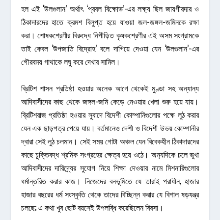
হল এই ‘উলগুলান’ অর্থাৎ ‘প্রবল বিক্ষোভ’-এর লক্ষ
্য ছিল জায়গীরদার ও
ঠিকাদারদের হাতে ক্রমশ বিলুপ্ত হয়ে যাওয়া জল-জঙ্গল-জমিনকে রক্ষা
করা। শোষকশ্রেণীর বিরুদ্ধে নিপীড়িত কৃষকশ্রেণীর এই অসম সংগ্রামকে
তাই কেবল ‘উপজাতি বিদ্রোহ’ বলে দাগিয়ে দেওয়া যেন ‘উলগুলান’-এর
গৌরবময় গাথাকে লঘু করে দেখার সামিল।
ব্রিটিশ শাসন প্রতিষ্ঠা হওয়ার অনেক আগে থেকেই মুণ্ডা সহ অন্যান্য
আদিবাসীদের কাছ থেকে জঙ্গল-জমি কেড়ে নেওয়ার খেলা শুরু হয়ে যায়।
ব্রিটিশরাজ প্রতিষ্ঠা হওয়ার সুবাদে বিদেশী কোম্পানিগুলোর পক্ষে লুঠ করার
যেন এক ছাড়পত্র পেয়ে যায়। বর্তমানেও দেশী ও বিদেশী উভয় কোম্পানীর
দ্বারা সেই লুঠ চলমান। সেই সময় গোটা অঞ্চল যেন বিবেকহীন ঠিকাদারদের
কাছে চুক্তিবদ্ধ শ্রমিক সংগ্রহের ক্ষেত্র হয়ে ওঠে। অন
্যদিকে চলে ভুখা
আদিবাসীদের দারিদ্র্যের সুযোগ নিয়ে শিক্ষা দেওয়ার নামে মিশনারিগুলোর
ধর্মান্তরিত করার কাজ। নিজেদের বনভূমিতে যে তারাই পরাধীন, হাজার
হাজার বছরের ধর্ম সংস্কৃতি থেকে তাদের বিচ্ছিন্ন করার যে বিশাল ষড়যন্ত্র
চলছে; এ কথা খুব ছোট বয়সেই উপলব্ধি করেছিলেন বিরসা।