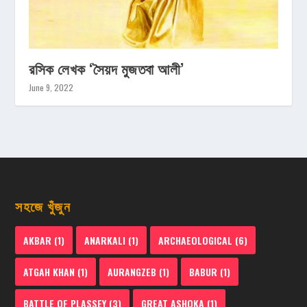
রসিক লেখক ‘সৈয়দ মুজতবা আলী’
June 9, 2022
সহজে খুঁজুন
AKBAR
(1)
ANARKALI
(1)
ARCHAEOLOGICAL
(6)
ATGAH KHAN
(1)
AURANGZEB
(1)
BABUR
(1)
BATTLE OF PLASSEY
(3)
GREAT ASHOKA
(1)