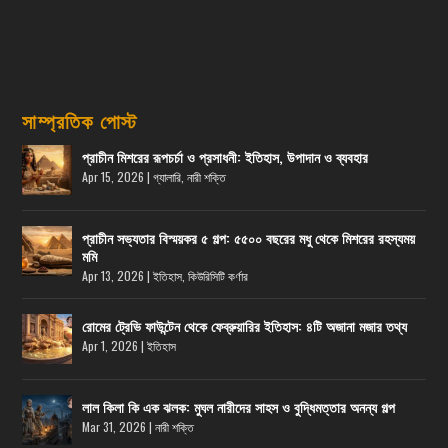
সাম্প্রতিক পোস্ট
প্রাচীন মিশরের রূপচর্চা ও প্রসাধনী: ইতিহাস, উপাদান ও ব্যবহার
Apr 15, 2026
|
গ্যালারি
,
নারী শক্তি
প্রাচীন সভ্যতার বিস্ময়কর ৫ গল্প: ৫৫০০ বছরের মধু থেকে মিশরের রহস্যময়
মমি
Apr 13, 2026
|
ইতিহাস
,
কিউরিসিটি কর্ণার
রোমের ট্রেভি ফাউন্টেন থেকে ফেব্রুয়ারির ইতিহাস: ৪টি অজানা মজার তথ্য
Apr 1, 2026
|
ইতিহাস
লাল কিলা কি এক ঝলক: মুঘল নারীদের সাহস ও বুদ্ধিমত্তার অনন্য গল্প
Mar 31, 2026
|
নারী শক্তি