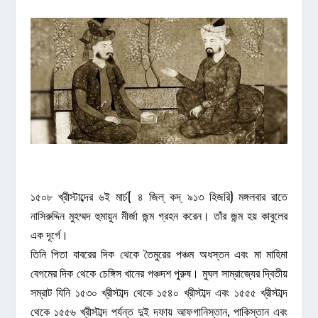
১৫০৮ খ্রীস্টাব্দের ৬ই মার্চ( ৪ জিল্ কদ্ ৯১৩ হিজরি) মঙ্গলবার রাতে
নাসিরুদ্দিন মুহম্মদ হুমায়ুন মীর্জা জন্ম গ্রহন করেন। তাঁর জন্ম হয় কাবুলের
এক দূর্গে।
তিনি পিতা বাবরের দিক থেকে তৈমুরের পঞ্চম অধস্তন এবং মা মাহিমা
বেগমের দিক থেকে চেঙ্গিস খানের পঞ্চদশ পুরুষ। মুঘল সাম্রাজ্যের দ্বিতীয়
সম্রাট যিনি ১৫৩০ খ্রীস্টাব্দ থেকে ১৫৪০ খ্রীস্টাব্দ এবং ১৫৫৫ খ্রীস্টাব্দ
থেকে ১৫৫৬ খ্রীস্টাব্দ পর্যন্ত দুই দফায় আফগানিস্তান, পাকিস্তান এবং