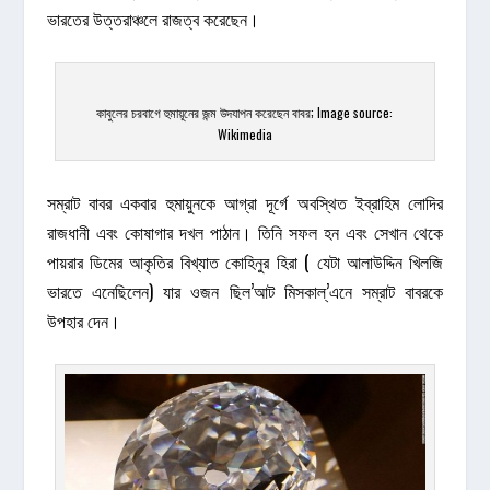
ভারতের উত্তরাঞ্চলে রাজত্ব করেছেন।
কাবুলের চরবাগে হুমায়ূনের জন্ম উদযাপন করেছেন বাবর; Image source:
Wikimedia
সম্রাট বাবর একবার হুমায়ুনকে আগ্রা দূর্গে অবস্থিত ইব্রাহিম লোদির
রাজধানী এবং কোষাগার দখল পাঠান। তিনি সফল হন এবং সেখান থেকে
পায়রার ডিমের আকৃতির বিখ্যাত কোহিনুর হিরা ( যেটা আলাউদ্দিন খিলজি
ভারতে এনেছিলেন) যার ওজন ছিল’আট মিসকাল্’এনে সম্রাট বাবরকে
উপহার দেন।