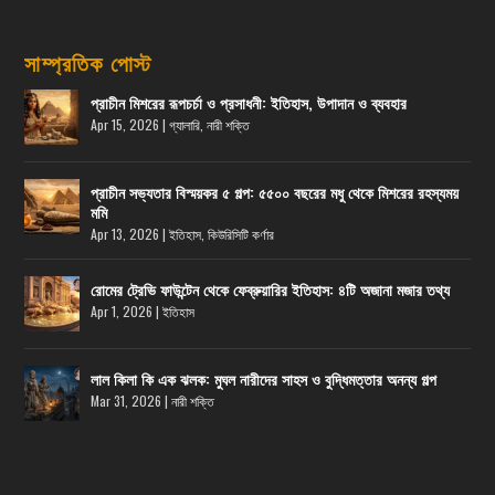
সাম্প্রতিক পোস্ট
প্রাচীন মিশরের রূপচর্চা ও প্রসাধনী: ইতিহাস, উপাদান ও ব্যবহার
Apr 15, 2026
|
গ্যালারি
,
নারী শক্তি
প্রাচীন সভ্যতার বিস্ময়কর ৫ গল্প: ৫৫০০ বছরের মধু থেকে মিশরের রহস্যময়
মমি
Apr 13, 2026
|
ইতিহাস
,
কিউরিসিটি কর্ণার
রোমের ট্রেভি ফাউন্টেন থেকে ফেব্রুয়ারির ইতিহাস: ৪টি অজানা মজার তথ্য
Apr 1, 2026
|
ইতিহাস
লাল কিলা কি এক ঝলক: মুঘল নারীদের সাহস ও বুদ্ধিমত্তার অনন্য গল্প
Mar 31, 2026
|
নারী শক্তি