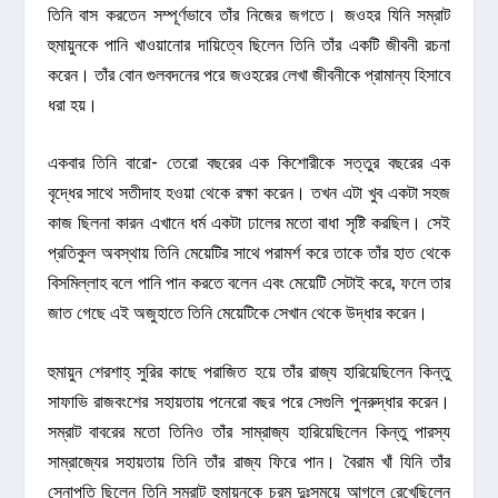
তিনি বাস করতেন সম্পূর্ণভাবে তাঁর নিজের জগতে। জওহর যিনি সম্রাট
হুমায়ুনকে পানি খাওয়ানোর দায়িত্বে ছিলেন তিনি তাঁর একটি জীবনী রচনা
করেন। তাঁর বোন গুলবদনের পরে জওহরের লেখা জীবনীকে প্রামান্য হিসাবে
ধরা হয়।
একবার তিনি বারো- তেরো বছরের এক কিশোরীকে সত্তুর বছরের এক
বৃদ্ধের সাথে সতীদাহ হওয়া থেকে রক্ষা করেন। তখন এটা খুব একটা সহজ
কাজ ছিলনা কারন এখানে ধর্ম একটা ঢালের মতো বাধা সৃষ্টি করছিল। সেই
প্রতিকুল অবস্থায় তিনি মেয়েটির সাথে পরামর্শ করে তাকে তাঁর হাত থেকে
বিসমিল্লাহ বলে পানি পান করতে বলেন এবং মেয়েটি সেটাই করে, ফলে তার
জাত গেছে এই অজুহাতে তিনি মেয়েটিকে সেখান থেকে উদ্ধার করেন।
হুমায়ুন শেরশাহ্ সুরির কাছে পরাজিত হয়ে তাঁর রাজ্য হারিয়েছিলেন কিন্তু
সাফাভি রাজবংশের সহায়তায় পনেরো বছর পরে সেগুলি পুনরুদ্ধার করেন।
সম্রাট বাবরের মতো তিনিও তাঁর সাম্রাজ্য হারিয়েছিলেন কিন্তু পারস্য
সাম্রাজ্যের সহায়তায় তিনি তাঁর রাজ্য ফিরে পান। বৈরাম খাঁ যিনি তাঁর
সেনাপতি ছিলেন তিনি সম্রাট হুমায়ুনকে চরম দুঃসময়ে আগলে রেখেছিলেন