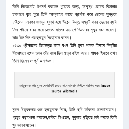
তিনি নিজেকেই উৎসর্গ করলেন পুত্রের জন্য, অসুস্থ ছেলের বিছানার
চারপাশে ঘুরে ঘুরে তিনি আল্লাহ’র কাছে প্রার্থনা করে ছেলের সুস্থতা
চাইলেন।এরপর হুমায়ুন সুস্থ হয়ে উঠেন কিন্তু সম্রাট বাবর ছেলের ব্যধি
নিজ শরীরে ধারন করে ১৫৩০ সালের ২৬ শে ডিসম্বর মৃত্যু বরন করেন।
তার তিন দিন পর হুমায়ুন সিংহাসনে বসেন।
১৫৩০ খ্রীস্টাব্দের ডিসেম্বর মাসে যখন তিনি মুঘল শাষক হিসাবে দিল্লীর
সিংহাসনে বসেন তখন তাঁর বয়স ছিল মাত্র বাইশ বছর। শাষক হিসাবে তখন
তিনি ছিলেন সম্পূর্ন অনভিজ্ঞ।
হুমায়ুন এবং তাঁর মুঘল সেনাবাহিনী ১৫৫৩ সালে কামরান মির্জাকে পরাজিত করে; Image
source: Wikimedia
মুঘল চিত্রকলার শুরু হুমায়ুনকে দিয়ে, তিনি ছবি আঁকতে ভালবাসতেন।
প্রচুর পড়াশোনা করতেন,কবিতা লিখতেন, সুকুমার বৃত্তির চর্চা করতে তিনি
খুব ভালবাসতেন।