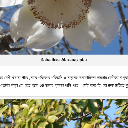
Baobab flower Adansonia_digitata
বেশী বাঁচতে পারে , তবে পরিবেশর পরিবর্তন ও মানুষের অনাকাঙ্ক্ষিত হামলায় বেশীরভাগ পু
়ি এতটাই লম্বা যে এতে প্রায় ৩o হাজার গ্যালন পানি ধরে। সেই কারণেই এরা রুক্ষ মাটিতে 