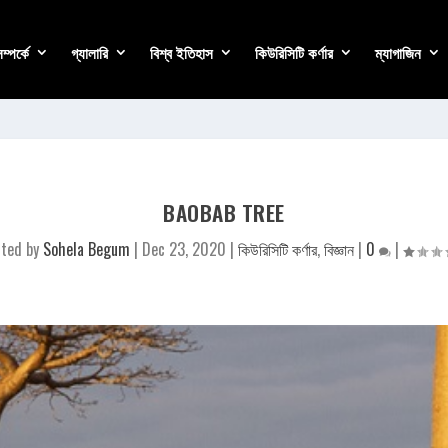
্পর্কে
গ্যালারি
বিশ্ব ইতিহাস
কিউরিসিটি কর্ণার
ম্যাগাজিন
BAOBAB TREE
sted by
Sohela Begum
|
Dec 23, 2020
|
কিউরিসিটি কর্ণার
,
বিজ্ঞান
|
0
|