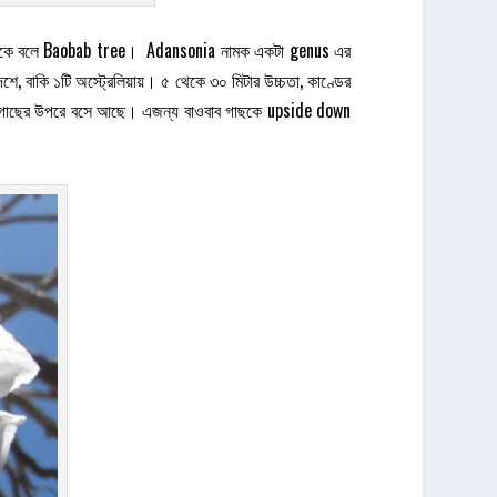
, যাকে বলে Baobab tree। Adansonia নামক একটা genus এর
ে, বাকি ১টি অস্ট্রেলিয়ায়। ৫ থেকে ৩০ মিটার উচ্চতা, কাণ্ডের
গুলো গাছের উপরে বসে আছে। এজন্য বাওবাব গাছকে upside down