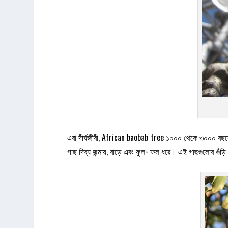
এরা দীর্ঘজীবী, African baobab tree ১০০০ থেকে ৩০০০ বছরের 
গাছ দিব্য জন্মায়, বাড়ে এবং ফুল- ফল ধরে। এই গাছগুলোর গুঁড